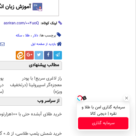
آموزش زبان ان
لینک کوتاه:
برچسب ها:
دلار
،
طلا
،
سکه
بازدید از صفحه اول
مطالب پیشنهادی
راز لاغری سریع! با پودر
پو
معجزه‌گر اسپیرولینا (درتخفیف
در
ویژه)
(س
از سراسر وب
سرمایه گذاری امن با طلا و
نقره | دیجی کالا
خرید طلای آبشده حتی با ۱۰۰هزارتومان
سرمایه گذاری
خرید شمش پ