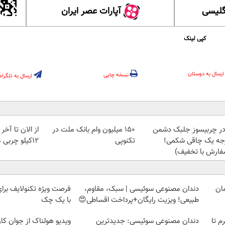
گلیسی
آپارات عصر ایران
کپی لینک
ارسال به دوستان
نسخه چاپی
ارسال به تلگرام
در چربیسوز جلبک دشمن
150 میلیون وام بانک ملت در
از الان تا آخ
جه یک چاقی شکمی!
تکنوپی
12کیلو چربی میسوزونی
فارش با تخفیف)
دندان مصنوعی سوئیسی | سبک، مقاوم،
طبیعی! ویزیت رایگان+پرداخت اقساطی😍
با یک چک
لمپ طلاسی، از ۰.۵ گرم تا
دندان مصنوعی سوئیسی: جدیدترین
ویدیو هولناک از جوان کا