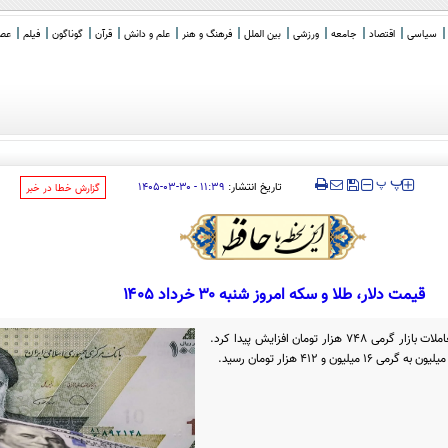
سیاسی
اقتصاد
جامعه
ورزشی
بین الملل
فرهنگ و هنر
علم و دانش
قرآن
گوناگون
فیلم
عصر 
اکرا
_
‍‍‍ پ
پ
تاریخ انتشار:
۱۱:۳۹ - ۳۰-۰۳-۱۴۰۵
‌گزارش خطا در خبر
قیمت دلار، طلا و سکه امروز شنبه ۳۰ خرداد ۱۴۰۵
قیمت هر گرم طلا 18 عیار امروز با آغاز معاملات بازار گرمی 748 هزار تومان افزایش پیدا کرد.