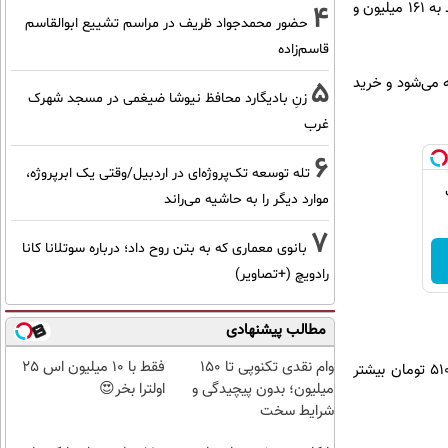
میلیون و 500 هزار تومان افزایش پیدا کرد و قیمت سکه تمام‌بهار آزادی طرح قدیم نیز با شش میلیون تومان رشد به 161 میلیون و
4
حضور محمدجواد ظریف در مراسم تشییع ابوالقاسم
قاسم‌زاده
بع‌سکه 48 میلیون و 950 هزار تومان فروخته می‌شود و خرید
5
زنِ بادیگارد محافظ نیوشا ضیغمی در مسجد شهرک
غرب
6
تله توسعه تک‌پروژه‌ای در اردبیل/وقتی یک ابرپروژه،
موارد دیگر را به حاشیه می‌راند
7
بانوی معماری که به بتن روح داد؛ درباره سوتلانا کانا
رادویچ (+تصاویر)
مطالب پیشنهادی
وام نقدی تکنوپی تا ۱۵۰
فقط با 10 میلیون اس 25
قیمت دلار امروز شنبه 163 هزار و 10 تومان است. قیمت روز دلار در مقایسه با عصر پنجشنبه شش هزار و 510 تومان بیشتر
میلیون؛ بدون پیچیدگی و
اولترا بخر😍
شرایط سخت