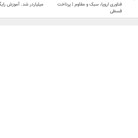
فناوری اروپا، سبک و مقاوم | پرداخت
میلیاردر شد. آموزش رایگ
قسطی
کارمزد صفر تومان وام بگیر و
خرید شمش پلمپ طلاسی، از
سرمایه گذاری ا
 بخر | تکنوپی
۰.۵ گرم تا ۱۰ گرم
| دیجی کالا
اعتبارسنجی
دیزل ژنراتور
بوکینگ