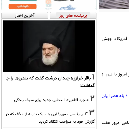
پربیننده های روز
آخرین اخبار
ر آمریکا با جهش
روز با آغاز معاملات بازار گرمی 748 هزار تومان افزایش پیدا کرد. نرخ طلا 18 عیار امروز با عبور از
1
باقر خرازی؛ چندان درشت گفت که تندروها را جا
گذاشت!
/
بله عصر ایران
2
«تجرد قطعی»، انتخابی جدید برای سبک زندگی
3
آقای رئیس جمهور! این هم یک نمونه از حذف که در
گزارش خود به صراحت انتقاد کردید
تومان است. قیمت سکه امامی امروز هفت