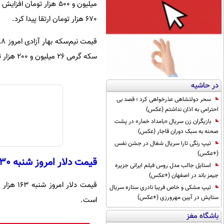
670 هزار تومان ارتقا پیدا کرد.
سکه گرمی 26 میلیون و 200 هزار تومان هزینه خواهد داشت.
در حاشیه
سحر دولتشاهی عذرخواهی کرد ؛ قصد بی
احترامی به اذان نداشتم (عکس)
بازیگران زن سریال «بامداد خمار» در پشت
صحنه به سبک دوران قاجار (عکس)
تیپ رنگی تارا سریال شغال در جشن نفس
(+عکس)
قیمت دلار امروز شنبه 30 خرداد
استایل جالب مدل روس فیلم ایرانی جزیره
جیمز باند در اصفهان (+عکس)
تیپ مشکی و خاص فریبا نادری ستاره سریال
ستایش در آیین مهرورزی (+عکس)
است.
باشگاه مغز