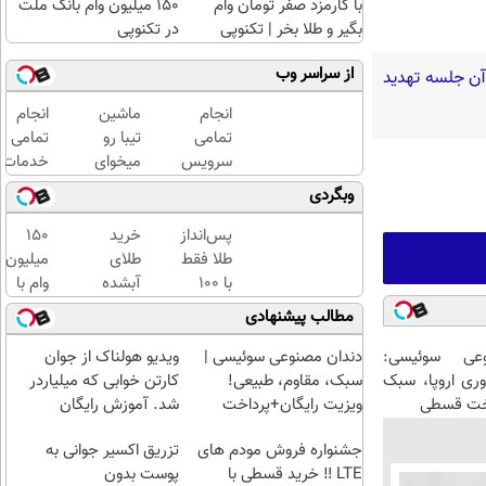
با کارمزد صفر تومان وام
150 میلیون وام بانک ملت
بگیر و طلا بخر | تکنوپی
در تکنوپی
از سراسر وب
 آن جلسه تهدید
انجام
ماشین
انجام
تمامی
تیبا رو
تمامی
سرویس
میخوای
خدمات
های
بفروشی؟
خودرویی
وبگردی
ماشین
اینجا
در محل
درمحل
بدون
با یدک
پس‌انداز
خرید
150
آگهی و
دات کام
طلا فقط
طلای
میلیون
در چند
با ۱۰۰
آبشده
وام با
ساعت
هزارتومان
حتی با
واریز
مطالب پیشنهادی
بفروشش
(امن و
۱۰۰هزارتومان
فوری -
راحت)
وام
دندان مصنوعی سوئیسی |
ویدیو هولناک از جوان
عی سوئیسی:
جدید
سبک، مقاوم، طبیعی!
کارتن خوابی که میلیاردر
وری اروپا، سبک
تکنولای
ویزیت رایگان+پرداخت
شد. آموزش رایگان
اخت قسطی
اقساطی😍
جشنواره فروش مودم های
تزریق اکسیر جوانی به
LTE ‼️ خرید قسطی با
پوست بدون