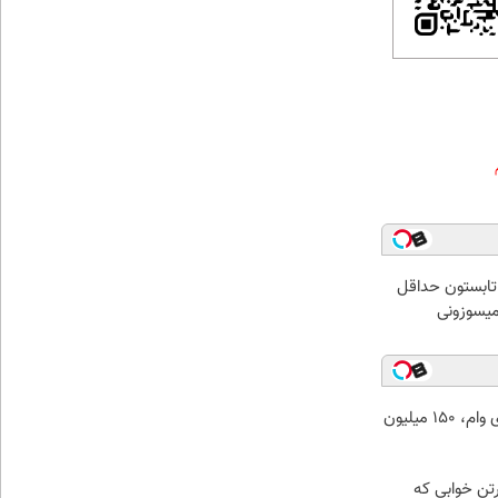
ر تابستون حداقل
فرصت ویژه تکنولایف برای وام، 150 میلیون
رتن خوابی که