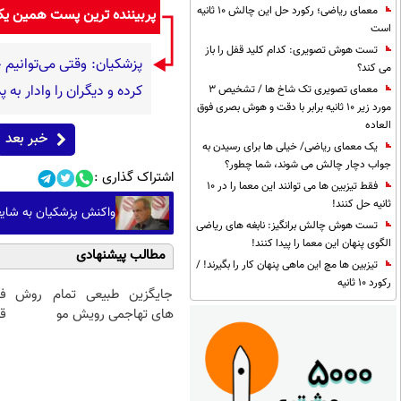
معمای ریاضی؛ رکورد حل این چالش 10 ثانیه
پربیننده ترین پست همین ی
است
تست هوش تصویری: کدام کلید قفل را باز
پزشکیان: وقتی می‌توانیم ح
می کند؟
کرده و دیگران را وادار به
معمای تصویری تک شاخ ها / تشخیص 3
مورد زیر 10 ثانیه برابر با دقت و هوش بصری فوق
العاده
خبر بعد
یک معمای ریاضی/ خیلی ها برای رسیدن به
جواب دچار چالش می شوند، شما چطور؟
اشتراک گذاری :
فقط تیزبین ها می توانند این معما را در 10
ثانیه حل کنند!
واکنش پزشکیان به شایع
تست هوش چالش برانگیز: نابغه های ریاضی
الگوی پنهان این معما را پیدا کنند!
مطالب پیشنهادی
تیزبین ها مچ این ماهی پنهان کار را بگیرند! /
رکورد 10 ثانیه
جایگزین طبیعی تمام روش
ف
های تهاجمی رویش مو
قی