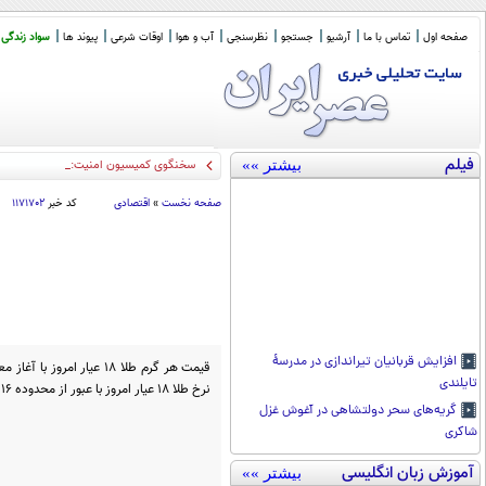
صفحه اول
تماس با ما
آرشیو
جستجو
نظرسنجی
آب و هوا
اوقات شرعی
پیوند ها
سواد زندگی
فیلم
بیشتر »»
سخنگوی کمیسیون امنیت: چارچوب کلی مذ
صفحه نخست
»
اقتصادی
کد خبر
۱۱۷۱۷۰۲
افزایش قربانیان تیراندازی در مدرسۀ
تایلندی
نرخ طلا 18 عیار امروز با عبور از محدوده 16 میلیون به گرمی 16 میلیون و 412 هزار تومان رسید.
گریه‌های سحر دولتشاهی در آغوش غزل
شاکری
آموزش زبان انگلیسی
بیشتر »»