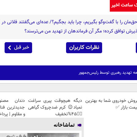
ک ساعت اخیر
ق‌مان را با گفت‌وگو بگیریم، چرا باید بجگیم؟/ عده‌ای می‌گفتند فلانی در
 پذیرش توافق کرده؛ مگر آن فرماندهان از تهدید من می‌ترسند؟
نظرات کاربران
خبر قبل
ه تهدید رهبری توسط رئیس‌جمهور
روش خودروی شما به بهترین
دیگه هیچوقت پیری سراغت
دندان مصنو
مت بازار ✅
نمیاد😉 کرم ضدچروک گیاهی
جدیدترین فنا
👈🏻45%تخفیف
و مقاوم | پرد
تماشاخانه