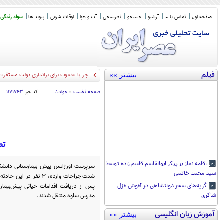
صفحه اول
تماس با ما
آرشیو
جستجو
نظرسنجی
آب و هوا
اوقات شرعی
پیوند ها
سواد زندگی
فیلم
بیشتر »»
چرا با «دعوت برای براندازی دولت مستقر» 
صفحه نخست
»
حوادث
کد خبر
۱۱۷۱۷۴۳
تص
اقامه نماز بر پیکر ابوالقاسم قاسم زاده توسط
سرپرست اورژانس پیش بیمارستانی دانشکد
سید محمد خاتمی
شدت جراحات وارده، ۳ نف
پس از دریافت اقدامات حیاتی پیش‌بیمارس
گریه‌های سحر دولتشاهی در آغوش غزل
مدرس ساوه منتقل شدند.
شاکری
آموزش زبان انگلیسی
بیشتر »»