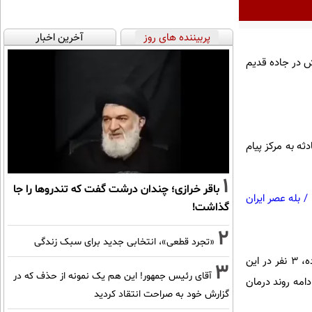
پربیننده های روز
آخرین اخبار
ش در جاده قدیم
حادثه به مرکز پیام
1
باقر خرازی؛ چندان درشت گفت که تندروها را جا
/
بله عصر ایران
گذاشت!
2
«تجرد قطعی»، انتخابی جدید برای سبک زندگی
سرپرست اورژانس پیش بیمارستانی دانشکده علوم پزشکی ساوه بیان کرد: متاسفانه به دلیل شدت جراحات وارده، ۳ نفر در این
3
آقای رئیس جمهور! این هم یک نمونه از حذف که در
امه روند درمان
گزارش خود به صراحت انتقاد کردید