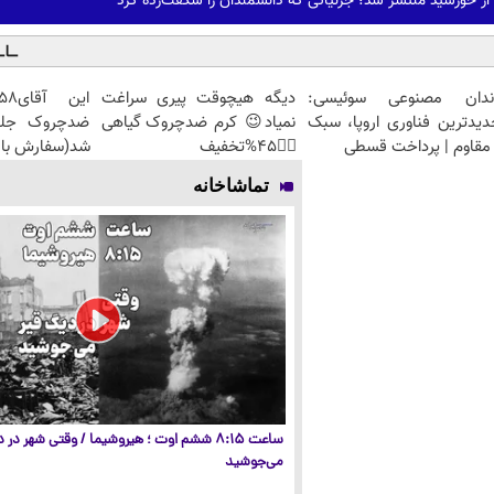
 از خورشید منتشر شد؛ جزئیاتی که دانشمندان را شگفت‌زده کرد
ندان مصنوعی سوئیسی:
دیگه هیچوقت پیری سراغت
دیدترین فناوری اروپا، سبک
نمیاد😉 کرم ضدچروک گیاهی
مقاوم | پرداخت قسطی
👈🏻45%تخفیف
شد(سفارش با 
تماشاخانه
ساعت ۸:۱۵ ششم اوت ؛ هیروشیما / وقتی شهر در
می‌جوشید