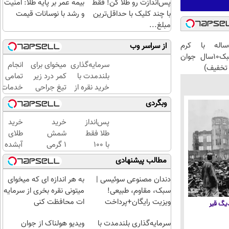
پس‌اندازت رو طلا کن! فقط
بیمه عمر بر پایه طلا: امنیت
با چند کلیک با حداقل‌ترین
و رشد با نوسانات قیمت
مبلغ...
این آقای58ساله با کرم
از سراسر وب
ضدچروک جلبک10سال جوان
سرمایه‌گذاری
میخوای برای
انجام
تخفیف)
بلندمدت با
کمر درد زیر
تمامی
خرید نقره از
تیغ جراحی
خدمات
دیجی‌کالا
بری؟!
خودرویی
وبگردی
◗پرسش‌نامه
در محل
رو پر کن◖
با یدک
پس‌انداز
خرید
خرید
دات کام
طلا فقط
شمش
طلای
با ۱۰۰
1 گرمی
آبشده
هزارتومان
از
حتی با
مطالب پیشنهادی
(امن و
طلاسی
۱۰۰هزارتومان
راحت)
دندان مصنوعی سوئیسی |
به هر اندازه ای که میخوای
سبک، مقاوم، طبیعی!
میتونی نقره بخری از سرمایه
ویزیت رایگان+پرداخت
ات محافظت کنی
 دیگ قیر
اقساطی😍
سرمایه‌گذاری بلندمدت با
ویدیو هولناک از جوان