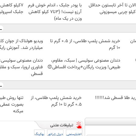
الان تا آخر تابستون حداقل
با پودر جلبک ، اندام خوش فرم
ی
آرزو نیست! (3تا7 کیلو کاهش
جلبک اسپرولین
وزن در یک ماه)
خرید شمش پلمپ طلاسی، از ۰.۵ گرم تا
ویدیو هولناک از جوان کا
۱۰ گرم
میلیاردر شد. آموزش رایگ
دندان مصنوعی سوئیسی | سبک، مقاوم،
دندان مصنوعی سوئیسی:
طبیعی! ویزیت رایگان+پرداخت اقساطی😍
فناوری اروپا، سبک و مقا
قسطی
ید طلا قسطی شد!!!!!!
خرید شمش پلمپ طلاسی، از
تنها روش طبی
۰.۵ گرم تا ۱۰ گرم
بصورت عمقی ا
میکنه
اعتبارسنجی
دیزل ژنراتور
بوکینگ