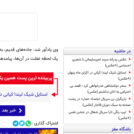
وی یادآور شد: جاده‌های قدیم، 
در حاشیه
یک لحظه غفلت در آن‌ها، پیامدهای
عکس پدرانه سپند امیرسلیمانی با شعری
احساسی (+عکس)
استایل شیک لیندا کیانی در اکران ماه پنهان
پربیننده ترین پست همین ی
(+عکس)
سحر دولتشاهی عذرخواهی کرد ؛ قصد بی
احترامی به اذان نداشتم (عکس)
استایل شیک لیندا کیانی د
بازیگران زن سریال «بامداد خمار» در پشت
صحنه به سبک دوران قاجار (عکس)
خبر بعد
تیپ رنگی تارا سریال شغال در جشن نفس
(+عکس)
اشتراک گذاری :
باشگاه مغز