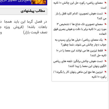
واضح‌ترین تصاویر تاریخ
معمای ریاضی؛ رکورد حل این چالش 10 ثانیه
است
مطالب پیشنهادی
تست هوش تصویری: کدام کلید قفل را باز
می کند؟
در فصل گرما این باید همجا
د
معمای تصویری تک شاخ ها / تشخیص 3
باهات باشه! (فروش ویژه
ج
مورد زیر 10 ثانیه برابر با دقت و هوش بصری فوق
نصف قیمت بازار)
و 
العاده
یک معمای ریاضی/ خیلی ها برای رسیدن به
جواب دچار چالش می شوند، شما چطور؟
فقط تیزبین ها می توانند این معما را در 10
ثانیه حل کنند!
تست هوش چالش برانگیز: نابغه های ریاضی
الگوی پنهان این معما را پیدا کنند!
تیزبین ها مچ این ماهی پنهان کار را بگیرند! /
رکورد 10 ثانیه