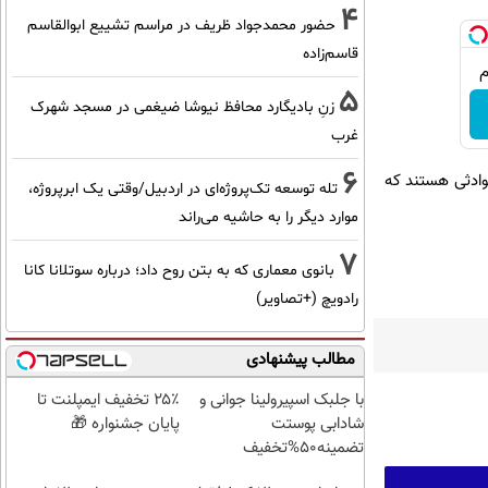
4
حضور محمدجواد ظریف در مراسم تشییع ابوالقاسم
قاسم‌زاده
5
زنِ بادیگارد محافظ نیوشا ضیغمی در مسجد شهرک
غرب
6
وادثی هستند که
تله توسعه تک‌پروژه‌ای در اردبیل/وقتی یک ابرپروژه،
موارد دیگر را به حاشیه می‌راند
7
بانوی معماری که به بتن روح داد؛ درباره سوتلانا کانا
رادویچ (+تصاویر)
مطالب پیشنهادی
با جلبک اسپیرولینا جوانی و
۲۵٪ تخفیف ایمپلنت تا
شادابی پوستت
پایان جشنواره 🎁
تضمینه50%تخفیف