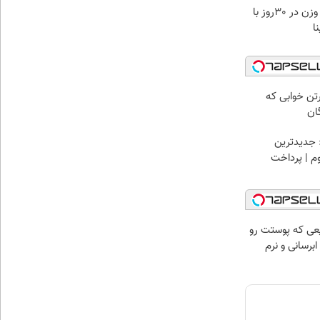
7کیلو کاهش وزن در 30روز با
ا
رتن خوابی که
ان
 جدیدترین
وم | پرداخت
عی که پوستت رو
برسانی و نرم