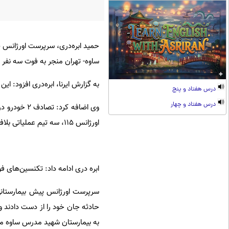
حمید ابره‌دری، سرپرست اورژانس 
ساوه- تهران منجر به فوت سه نفر
به گزارش ایرنا، ابره‌دری افزود: ا
درس هفتاد و پنج
درس هفتاد و چهار
وی اضافه کر
اورژانس ۱۱۵، سه تیم عملیاتی بلافاصله به محل اعزام شدند.
ابره دری ادامه داد: تکنسین‌های ف
حادثه جان خود را از دست دادند و
به بیمارستان شهید مدرس ساوه م