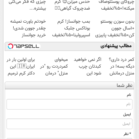
چروکای پوستتوصاف
حدس میزنن😉 کرم
چیزی که فکر می‌کنی
میکنه!50%تخفیف
ضدچروک گیاهی👈🏻
بیشتره...
45%تخفیف
بدون سوزن پوستتو
بمب جوانساز! کرم
خودتم باورت نمیشه
10سال جوون
بوتاکس جلبک
چقدر جوون شدی!
کن50%تخفیف پاییزی
اسپیرولینا50%تخفیف
خرید جوانساز
اسپیرولینا با تخفیف
مطالب پیشنهادی
ویژه
کمر درد داری؟
اگر نمی خواهید
میخوای
برای اولین بار در
دیگه بسه! در
کبدتان چرب
کمردردت رو "در
ایران🇮🇷 این
منزل درمانش
شود این
منزل" درمان
دکتر کرم ترمیم
کن
نوشیدنی خوش
کنی؟ (◂فیلم +
کننده 23 روزه
نظر شما
(◀پرسش‌نامه)
طعم را بنوشید
◂پرسش‌نامه)
ساخت!
نام
ایمیل
* نظر