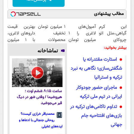
مطالب پیشنهادی
این کرم
آمپول‌های
۱ میلیون تومان
بهترین قیمت
گیاهی،مثل اتو
لاغری را ۱
تخفیف
داروهای لاغری،
چروکای
میلیون تومان
محصولات
با ۱ میلیون
پوستتوصاف
ارزان‌تر از
لاغری؛ یک قدم
تخفیف و ارسال
بیشتر بخوانید:
تماشاخانه
میکنه!50%تخفیف
همه‌جا بخر!
نزدیک‌تر به
از داروخانه‌
استارت مقتدرانه یا
شروع کاهش
وزن
شگفتی‌سازی؛ نگاهی به نبرد
ترکیه و استرالیا
ماجرای حضور جودوکار
ساعت ۸:۱۵ ششم اوت ؛
ایرانی در تیم ملی ترکیه
هیروشیما / وقتی شهر در دیگ
قیر می‌جوشید
تداوم ناکامی‌های ترکیه در
محمدباقر خرازی کیست؟
بازی‌های افتتاحیه جام
روحانی جنجالی با ادعاها و
جهانی
ایده‌های تخیلی