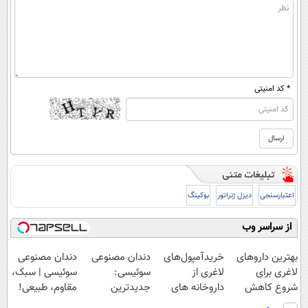
* کد امنیتی
اعتبارسنجی
دیزل ژنراتور
بوکینگ
از سراسر وب
بهترین داروهای
خریدآمپول‌های
دندان مصنوعی
دندان مصنوعی
لاغری برای
لاغری از
سوئیسی:
سوئیسی | سبک،
شروع کاهش
داروخانه های
جدیدترین
مقاوم، طبیعی!
وزن، ارسال از
اطرافت، ارسال
فناوری اروپا،
ویزیت