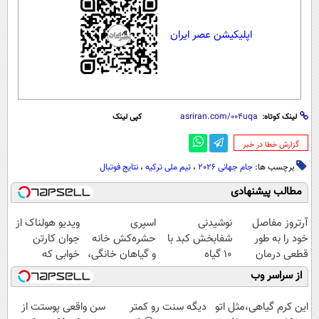
اپلیکیشن عصر ایران
لینک کوتاه:
کپی لینک
‌گزارش خطا در خبر
برچسب ها:
جام جهانی 2026
،
تیم ملی ترکیه
،
نتایج فوتبال
مطالب پیشنهادی
آرتروز مفاصل
نوشیدنی
اسپری
ویدیو هولناک از
خود را به طور
شفابخش کبد با
حشره‌کش خانه
جوان کارتن
قطعی درمان
10 گیاه
و گیاهان خانگی،
خوابی که
کنید!
موثر(تخفیف تا
نابودکننده انواع
میلیاردر شد.
از سراسر وب
◗پرسش‌نامه◖
امشب)
حشرات خانگی و
آموزش رایگان
آفات
این کرم گیاهی،مثل اتو
دیگه سنت رو کمتر
سن واقعی پوستت از