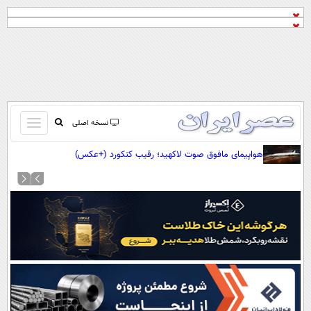
باز
نسخه اصلی
و
صفحه اول
هواپیمای مافوق صوت لاکهید؛ رقیب کنکورد (+عکس)
بسته
تماس با ما
کردن
آرشیو
منو
جستجو
نظرسنجی
آب و هوا
اوقات شرعی
پیوند ها
سواد زندگی