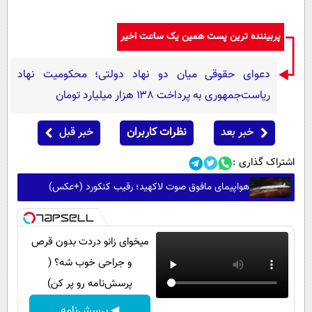
پربیننده ترین پست همین یک ساعت اخیر
دعوای حقوقی میان دو نهاد دولتی؛ محکومیت نهاد
ریاست‌جمهوری به پرداخت ۱۳۸ هزار میلیارد تومان
خبر بعد
نظرات کاربران
خبر قبل
اشتراک گذاری :
هواپیمای مافوق صوت لاکهید؛ رقیب کنکورد (+عکس)
میخوای زانو دردت بدون قرص
و جراحی خوب شه؟ (
پرسش‌نامه رو پر کن)
◀ پرسش‌نامه