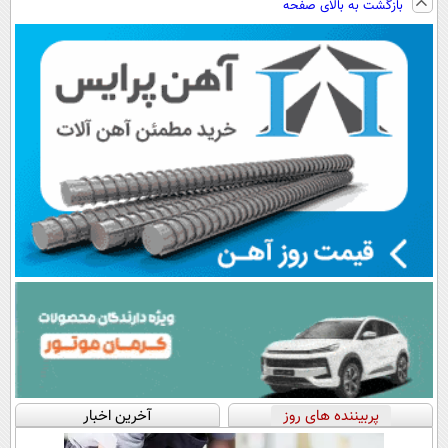
بازگشت به بالای صفحه
داروخانه های
فوری همراه با
سبک و مقاوم |
رایگان+پرداخت
نزدیکت!
پک یخ!
پرداخت قسطی
اقساطی😍
پربیننده های روز
آخرین اخبار