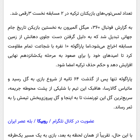
پیامک
سرگرمی
تعداد لمس‌‌توپ‌های بازیکنان ترکیه در ۲ مسابقه نخست ۳رقمی شد.
روانشناسی
فناوری
آشپزی
گوناگون
به گزارش فوتبال ۳۶۰، میگل آلمیرون به نخستین بازیکن تاریخ جام
جهانی تبدیل شد که به دلیل گرفتن دست جلوی دهانش از زمین
دانلود
حوادث
مسابقه اخراج می‌شود،اما پاراگوئه ۱۰ نفره با شجاعت تمام مقاومت
محیط زیست
کرد تا امیدهای خود را برای صعود به مرحله یک‌شانزدهم نهایی
سلامت
افزایش دهد و حکم حذف ترکیه امضا شود.
فرهنگی
پاراگوئه تنها پس از گذشت ۶۴ ثانیه از شروع بازی به گل رسید و
بین الملل
ماتیاس گالارسا، هافبک این تیم با شلیکی از پشت محوطه جریمه،
اجتماعی
سریع‌ترین گل این تورنمنت تا به اینجا و گل پیروزی‌بخش تیمش را به
ثمر رساند.
حیات وحش
سیاست خارجی
عضویت در کانال تلگرام
/
روبیکا
/
بله عصر ایران
با این حال، تقریباً از همان لحظه به بعد، بازی به یک مسیر یک‌طرفه