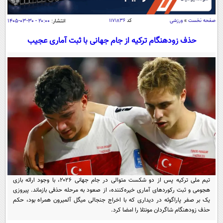
سیاسی
اقتصاد
صفحه نخست
»
ورزشی
کد
۱۱۷۱۸۳۶
انتشار:
۲۰:۰۰ - ۳۰-۰۳-۱۴۰۵
جامعه
اقتصادی
حذف زودهنگام ترکیه از جام جهانی با ثبت آماری عجیب
ورزشی
اجتماعی
خودرو
بین الملل
حوادث
فرهنگ و هنر
سیاست خارجی
سلامت
علم و دانش
یک برش دانایی
قرآن
فناوری و It
محیط زیست
گوناگون
علمی
سفر و تفریح
فیلم
سرگرمی
اخبار کریپتو
عصر ایران 2
اقتصاد
باشگاه مغز
تیم ملی ترکیه پس از دو شکست متوالی در جام جهانی ۲۰۲۶، با وجود ارائه بازی
آموزش زبان
خواندنی ها و دیدنی ها
هجومی و ثبت رکوردهای آماری خیره‌کننده، از صعود به مرحله حذفی بازماند. پیروزی
ورزش
مجله تصویری سلاح
یک بر صفر پاراگوئه در دیداری که با اخراج جنجالی میگل آلمیرون همراه بود، حکم
داستان کوتاه
سیاست
حذف زودهنگام شاگردان مونتلا را امضا کرد.