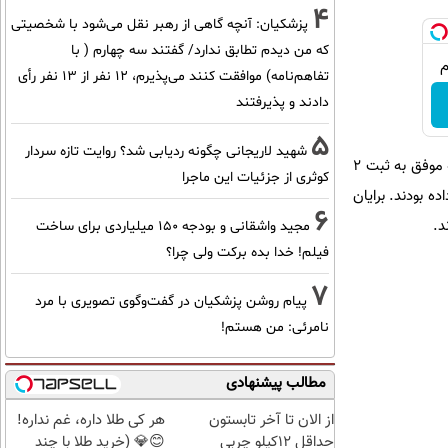
4
پزشکیان‌: آنچه گاهی از رهبر نقل می‌شود با شخصیتی
که من دیدم تطابق ندارد/ گفتند سه چهارم ( با
تفاهم‌نامه) موافقت کنند می‌پذیرم، 12 نفر از 13 نفر رأی
دادند و پذیرفتند
5
شهید لاریجانی چگونه ردیابی شد؟ روایت تازه سردار
این دومین بار در تاریخ جام جهانی فوتبال است که ۲ بازیکن هلندی (برایان بروبی و کودی خاکپو) در یک مسابقه موفق به ثبت ۲
کوثری از جزئیات این ماجرا
سپانیا این کار را انجام داده بودند. برایان
6
مجید واشقانی و بودجه 150 میلیاردی برای ساخت
فیلم! خدا بده برکت ولی چرا؟
7
پیام روشن پزشکیان در گفت‌و‌گوی تصویری با مرد
نامرئی: من هستم!
مطالب پیشنهادی
از الان تا آخر تابستون
هر کی طلا داره، غم نداره!
حداقل 12کیلو چربی
😊💎 (خرید طلا با چند