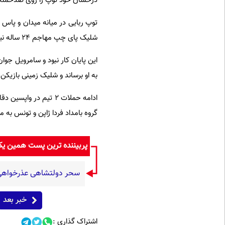
درخشان خود توپ را روی ضدحمله ب
توپ ربایی در میانه میدان و پاس در
شلیک پای چپ مهاجم ۲۴ ساله نیوکاسل به گوشه بالای دروازه فربروخن رفت.
این پایان کار نبود و سامرویل جو
به او برساند و شلیک زمینی بازیکن 
گروه بامداد فردا ژاپن و تونس به 
پربیننده ترین پست همین ی
سحر دولتشاهی عذرخواهی ک
خبر بعد
اشتراک گذاری :