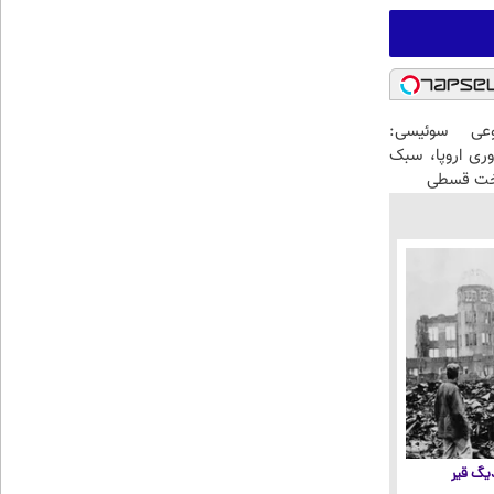
عی سوئیسی:
وری اروپا، سبک
اخت قسطی
 دیگ قیر