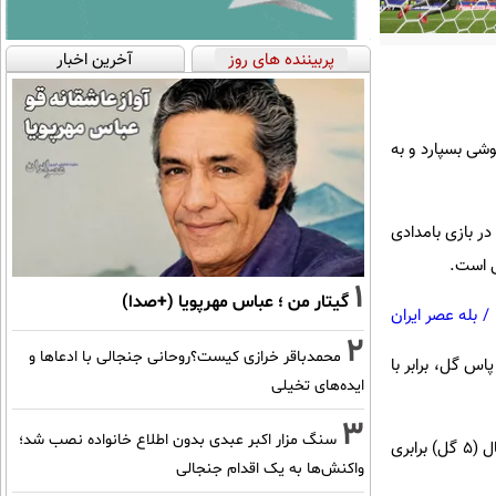
پربیننده های روز
آخرین اخبار
اموشی بسپارد و به
 ژاپن در صورت پیروزی در بازی بامدادی
1
گیتار من ؛ عباس مهرپویا (+صدا)
/
بله عصر ایران
2
محمدباقر خرازی کیست؟روحانی جنجالی با ادعاها و
 بازیکنی در ۲ دوره اخیر جام جهانی (۲۰۲۶ و ۲۰۲۲)، بیشتر از دنزل دومفریس پاس گل ارسال نکرده است؛ ۴ پاس گل، برابر با
ایده‌های تخیلی
3
سنگ مزار اکبر عبدی بدون اطلاع خانواده نصب شد؛
کودی خاکپو با رکورد رابین فن پرسی به عنوان برترین گلزن تیم ملی هلند در مرحله گروهی ادوار جام جهانی فوتبال (۵ گل) برابری
واکنش‌ها به یک اقدام جنجالی