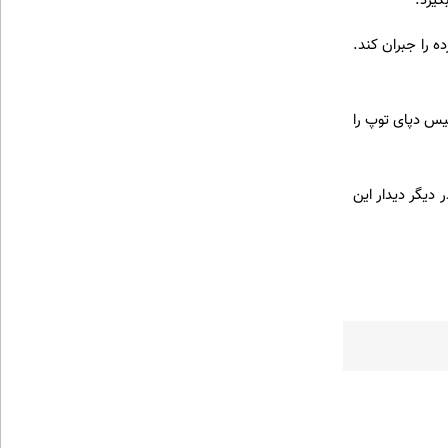
گیرد.
ه را جبران کند.
یس دپای توپ را
 با همان نتیجه ۵ بر یک پایان یافت. در دیگر دیدار این