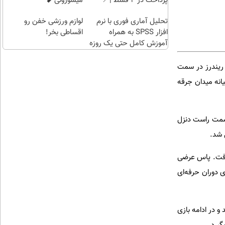
پرداخت در 4 قسط |📍
میسوزونی🧨
تهران
تحلیل آماری فوری با نرم
لوازم ورزشی خفن رو
افزار SPSS به همراه
اقساطی بخر!
آموزش کامل حتی یک روزه
!!
. ریندرز در سمت
ه خودش در میانه میدان جرقه
 را ۲ برابر کرد. این بار مالن در سمت راست دنزل
یافت. پاس عرضی
ی دوران حرفه‌ای
 آمد و در ادامه بازی