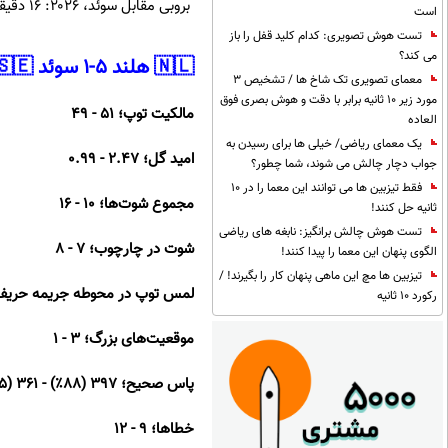
بروبی مقابل سوئد، ۲۰۲۶: ۱۶ دقیقه و ۱۲ ثانیه
است
تست هوش تصویری: کدام کلید قفل را باز
می کند؟
🇳🇱 هلند ۵-۱ سوئد 🇸🇪
معمای تصویری تک شاخ ها / تشخیص 3
مورد زیر 10 ثانیه برابر با دقت و هوش بصری فوق
مالکیت توپ؛ ۵۱ - ۴۹
العاده
یک معمای ریاضی/ خیلی ها برای رسیدن به
امید گل؛ ۲.۴۷ - ۰.۹۹
جواب دچار چالش می شوند، شما چطور؟
فقط تیزبین ها می توانند این معما را در 10
مجموع شوت‌ها؛ ۱۰ - ۱۶
ثانیه حل کنند!
تست هوش چالش برانگیز: نابغه های ریاضی
شوت در چارچوب؛ ۷ - ۸
الگوی پنهان این معما را پیدا کنند!
تیزبین ها مچ این ماهی پنهان کار را بگیرند! /
لمس توپ در محوطه جریمه حریف؛ ۱۹ - 
رکورد 10 ثانیه
موقعیت‌های بزرگ؛ ۳ - ۱
پاس صحیح؛ ۳۹۷ (۸۸٪) - ۳۶۱ (۸۵٪)
خطاها؛ ۹ - ۱۲