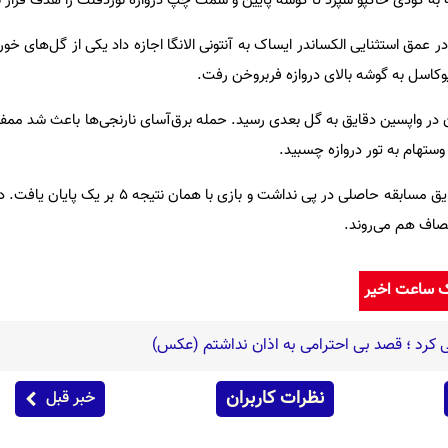
ه کودی خاکپو سپرد تا گوشه پایین و سمت چپ دروازه نوردفلت را هدف قرار ب
 عمق استثنایی الکساندر ایساک به آنتونی الانگا اجازه داد یکی از گل‌های خورد
ان در واپسین دقایق به گل بعدی رسید. حمله برق‌آسای نارنجی‌ها باعث شد ممف
وستهام به تور دروازه چسبید.
ادامه حملات ۲ تیم در واپسین دقایق مسابقه حاصلی در پی نداشت و بازی
مصاف هم می‌روند.
ک ساعت اخیر
رد ؛ قصد بی احترامی به اذان نداشتم (عکس)
نظرات کاربران
خبر قبل