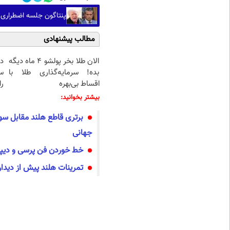
پنتاگون جلسه اضطراری ب
مطالب پیشنهادی
الان طلا بخر پولشو 4 ماه دیگه
د
بده! سرمایه‌گذاری طلا با
س
اقساط بی‌بهره
را
بیشتر بخوانید:
برتری قاطع هلند مقابل س
جهانی
خط خوردن فن پرسی و دیپا
تمرینات هلند پیش از دید