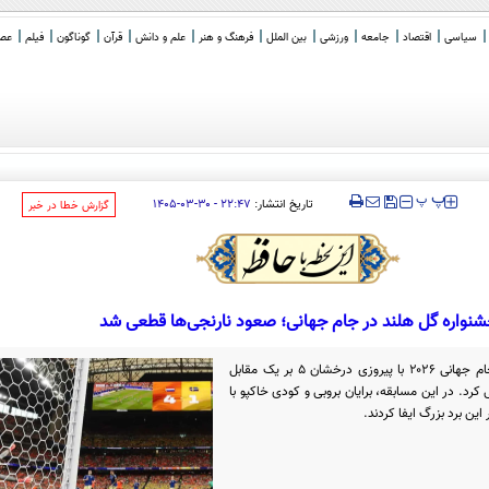
سیاسی
اقتصاد
جامعه
ورزشی
بین الملل
فرهنگ و هنر
علم و دانش
قرآن
گوناگون
فیلم
عصر 
‍‍‍ پ
پ
تاریخ انتشار:
۲۲:۴۷ - ۳۰-۰۳-۱۴۰۵
‌گزارش خطا در خبر
نواره گل هلند در جام جهانی؛ صعود نارنجی‌ها قطعی شد
تیم ملی هلند در دومین دیدار خود در جام جهانی ۲۰۲۶ با پیروزی درخشان ۵ بر یک مقابل
د. در این مسابقه، برایان بروبی و کودی خاکپو با
ین برد بزرگ ایفا کردند.