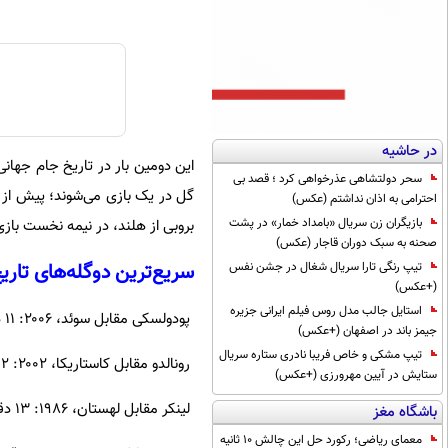
در حاشیه
سحر دولتشاهی عذرخواهی کرد ؛ قصد بی
احترامی به اذان نداشتم (عکس)
بازیگران زن سریال «بامداد خمار» در پشت
بروبی از هلند، در نیمه نخست بازی مقابل 
صحنه به سبک دوران قاجار (عکس)
سریع‌ترین دوگله‌های تاری
تیپ رنگی تارا سریال شغال در جشن نفس
(+عکس)
استایل جالب مدل روس فیلم ایرانی جزیره
پودولسکی مقابل سوئد، ۲۰۰۶: ۱۱ دقیقه و ۳۵ ثانیه
جیمز باند در اصفهان (+عکس)
تیپ مشکی و خاص فریبا نادری ستاره سریال
رونالدو مقابل کاستاریکا، ۲۰۰۲: ۱۲ دقیقه و ۱۶ ثانیه
ستایش در آیین مهرورزی (+عکس)
لینکر مقابل لهستان، ۱۹۸۶: ۱۳ دقیقه و ۴۶ ثانیه
باشگاه مغز
معمای ریاضی؛ رکورد حل این چالش 10 ثانیه