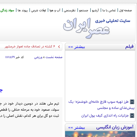
صفحه اول
تماس با ما
آرشیو
جستجو
نظرسنجی
آب و هوا
اوقات شرعی
پیوند ها
سواد زندگی
فیلم
بیشتر »»
۴ کشته در تصادف جاده اهواز خرمشهر
صفحه نخست
»
ورزشی
کد خبر
۱۱۷۱۸۶۹
جش
طرز تهیه سوپ قارچ خامه‌ای خوشمزه؛ یک
پیش‌غذای ساده و مجلسی
سوئد، صعود خود به مرحله حذفی را قطعی کر
ثبت دو گل برای هر کدام، نقش اصلی را در ا
جزئیات راه اندازی کیف پول ایران
آموزش زبان انگلیسی
بیشتر »»