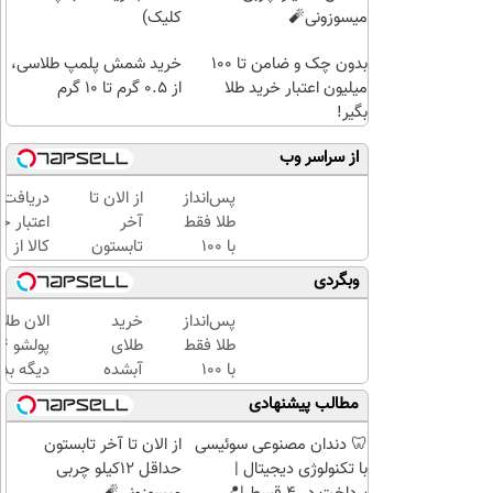
میسوزونی🧨
کلیک)
بدون چک و ضامن تا 100
خرید شمش پلمپ طلاسی،
میلیون اعتبار خرید طلا
از ۰.۵ گرم تا ۱۰ گرم
بگیر!
از سراسر وب
پس‌انداز
از الان تا
دریافت
طلا فقط
آخر
اعتبار خ
با ۱۰۰
تابستون
کالا از
هزارتومان
حداقل
طلاسی(ب
وبگردی
(امن و
12کیلو
ضامن، ب
راحت)
چربی
بهره)
پس‌انداز
خرید
الان طلا
میسوزونی
طلا فقط
طلای
🧨
با ۱۰۰
آبشده
دیگه بده
هزارتومان
حتی با
سرمایه‌گ
مطالب پیشنهادی
(امن و
۱۰۰هزارتومان
طلا با ا
راحت)
بی‌بهره
🦷 دندان مصنوعی سوئیسی
از الان تا آخر تابستون
با تکنولوژی دیجیتال |
حداقل 12کیلو چربی