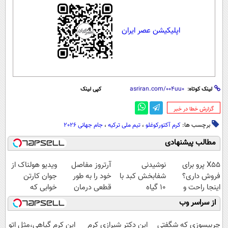
اپلیکیشن عصر ایران
لینک کوتاه:
کپی لینک
‌گزارش خطا در خبر
برچسب ها:
کرم آکتورکوغلو
،
تیم ملی ترکیه
،
جام جهانی 2026
مطالب پیشنهادی
X55 پرو برای
نوشیدنی
آرتروز مفاصل
ویدیو هولناک از
فروش داری؟
شفابخش کبد با
خود را به طور
جوان کارتن
اینجا راحت و
10 گیاه
قطعی درمان
خوابی که
سریع بفروشش
موثر(تخفیف تا
کنید!
میلیاردر شد.
از سراسر وب
امشب)
◗پرسش‌نامه◖
آموزش رایگان
چربیسوزی که شگفتی
این دکتر شیرازی کرم
این کرم گیاهی،مثل اتو