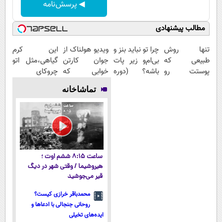
◀ پرسش‌نامه
مطالب پیشنهادی
تنها روش
چرا تو نباید بنز و
ویدیو هولناک از
این کرم
طبیعی که
بی‌ام‌و زیر پات
جوان کارتن
گیاهی،مثل اتو
پوستت رو
باشه؟ (دوره
خوابی که
چروکای
بصورت عمقی
رایگان درآمد
میلیاردر شد.
پوستتوصاف
تماشاخانه
ابرسانی و نرم
میلیاردی)
آموزش رایگان
میکنه!50%تخفیف
میکنه
ساعت ۸:۱۵ ششم اوت ؛
هیروشیما / وقتی شهر در دیگ
قیر می‌جوشید
محمدباقر خرازی کیست؟
روحانی جنجالی با ادعاها و
ایده‌های تخیلی