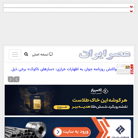
باز
نسخه اصلی
و
صفحه اول
واکنش روزنامه جوان به اظهارات خرازی: «ساز‌های ناکوک» برخی ذیل
بسته
عناوین مقدس حزب‌الله، شکلی از خیانت است
تماس با ما
کردن
آرشیو
منو
جستجو
نظرسنجی
آب و هوا
اوقات شرعی
پیوند ها
سواد زندگی