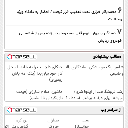
6
محمدباقر خرازی تحت تعقیب قرار گرفت / احضار به دادگاه ویژه
روحانیت
7
دستگیری چهار متهم قتل حمیدرضا رجب‌زاده پس از شناسایی
خودروی ربایش
مطالب پیشنهادی
شامپو رنگ مو مشکی، ماندگاری بالا
خنکای دلچسب را به خانه یا محل
و طبیعی
کار خود بیاورید! (پنکه مه پاش
رومیزی)
رشد فروشگاهت از اینجا شروع
ماشین اصلاح شارژی (قیمت
می‌شه، برای درآمد بیشتر، آماده‌ای؟
باورنکردنی تا امشب)
از سراسر وب
بمب
بمباران
این کرم
جوانساز!
چروک
گیاهی،مثل اتو