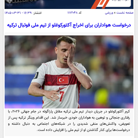
سیاسی
اقتصاد
صفحه نخست
»
ورزشی
کد
۱۱۷۲۰۴۸
انتشار:
۱۶:۳۹ - ۳۱-۰۳-۱۴۰۵
جامعه
اقتصادی
درخواست هواداران برای اخراج آکتورکوغلو از تیم ملی فوتبال ترکیه
ورزشی
اجتماعی
خودرو
بین الملل
حوادث
فرهنگ و هنر
سیاست خارجی
سلامت
علم و دانش
یک برش دانایی
قرآن
فناوری و It
محیط زیست
گوناگون
علمی
سفر و تفریح
فیلم
سرگرمی
اخبار کریپتو
عصر ایران 2
اقتصاد
باشگاه مغز
کرم آکتورکوغلو در جریان دیدار تیم ملی ترکیه مقابل پاراگوئه در جام جهانی ۲۰۲۶، با
آموزش زبان
خواندنی ها و دیدنی ها
رفتاری جنجالی و توهین به هواداران خودی خبرساز شد. این اقدام وینگر ترکیه پس از
ورزش
مجله تصویری سلاح
تعویض، واکنش‌های منفی شدیدی را در شبکه‌های اجتماعی به دنبال داشته و
داستان کوتاه
سیاست
درخواست‌ها برای کنار گذاشتن او از تیم ملی را افزایش داده است.