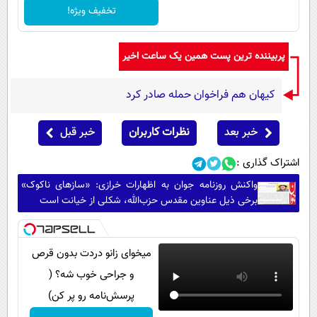
تخفیف ویژه!
پربیننده ترین پست همین یک ساعت اخیر
کیهان هم فراخوان حمله صادر کرد
خبر بعد
نظرات کاربران
خبر قبل
اشتراک گذاری :
واکنش روزنامه جوان به اظهارات خرازی: «ساز‌های ناکوک»
برخی ذیل عناوین مقدس حزب‌الله، شکلی از خیانت است
میخوای زانو دردت بدون قرص
و جراحی خوب شه؟ (
پرسش‌نامه رو پر کن)