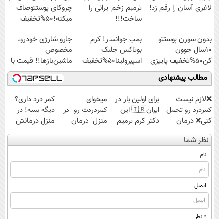
لاغری آسان را رقم زد!
ترمیم زخم ایرانی را
چروکای پوستتوصاف
ساخت!!!
میکنه!50%تخفیف
بدون سوزن پوستتو
بمب جوانساز! کرم
جارو شارژی خودرو،
10سال جوون
بوتاکس جلبک
مخصوص
کن50%تخفیف پاییزی
اسپیرولینا50%تخفیف
ماشین‌باز‌ها!! قیمت با
تخفیف: فقط
مطالب پیشنهادی
1,499,000
❌لازم نیست
برای اولین بار در
میخوای
کمر درد داری؟
کمردرد رو تحمل
ایران🇮🇷 این
کمردردت رو "در
دیگه بسه! در
کنی❌ درمان
دکتر کرم ترمیم
منزل" درمان
منزل درمانش
بدون جراحی و
کننده 23 روزه
کنی؟ (◂فیلم +
کن
نظر شما
قرص
ساخت!
◂پرسش‌نامه)
(◀پرسش‌نامه)
(پرسشنامه)
نام
ایمیل
* نظر