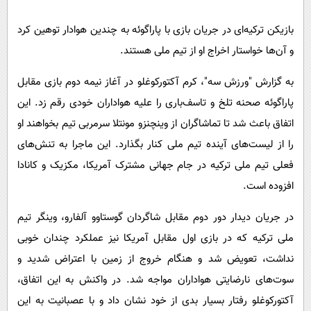
پیامک
سرگرمی
بازیکن ترکیه‌ای در جریان بازی با پاراگوئه به چندین هوادار توهین کرد
روانشناسی
فناوری
و آن‌ها خواستار اخراج او از تیم ملی هستند.
آشپزی
گوناگون
به گزارش "ورزش سه"، کرم آکتورکوغلو در آغاز نیمه دوم بازی مقابل
دانلود
حوادث
پاراگوئه صحنه تلخ و تاسف‌باری را علیه هواداران خودی رقم زد. این
محیط زیست
اتفاق باعث شد تا تماشاگران از وینچنزو مونتلا سرمربی تیم بخواهند او
سلامت
را از لیست‌های آینده تیم ملی کنار بگذارد. این ماجرا به تنش‌های
فرهنگی
فعلی تیم ملی ترکیه در جام جهانی مشترک آمریکا، مکزیک و کانادا
افزوده است.
بین الملل
اجتماعی
در جریان دیدار دور دوم مقابل شاگردان گوستاوو آلفارو، وینگر تیم
ملی ترکیه که در بازی اول مقابل آمریکا نیز عملکرد چندان خوبی
حیات وحش
نداشت، تعویض شد و هنگام خروج از زمین با اعتراض شدید و
سیاست خارجی
سوت‌های نارضایتی هواداران مواجه شد. در واکنش به این اتفاق،
آکتورکوغلو رفتار بسیار بدی از خود نشان داد و با عصبانیت به این