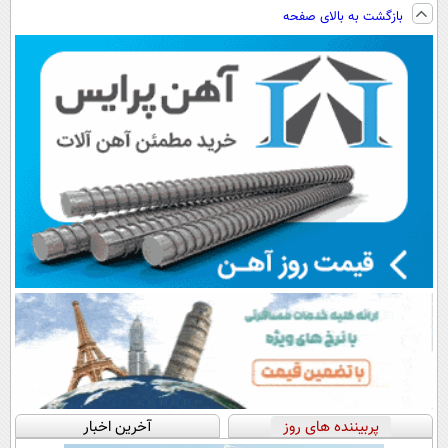
ویزیت
نصب آسان و
فناوری اروپا،
ساخت!!!
بازگشت به بالای صفحه
رایگان+پرداخت
پرداخت اقساطی
سبک و مقاوم |
اقساطی😍
💳 📍 تهران
پرداخت قسطی
پربیننده های روز
آخرین اخبار