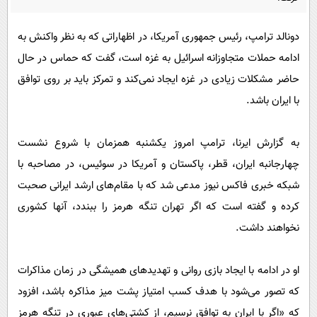
پیامک
سرگرمی
روانشناسی
فناوری
دونالد ترامپ، رئیس جمهوری آمریکا، در اظهاراتی که به نظر واکنش به
ادامه حملات متجاوزانه اسرائیل به غزه است، گفت که حماس در حال
آشپزی
گوناگون
حاضر مشکلات زیادی در غزه ایجاد نمی‌کند و تمرکز باید بر روی توافق
دانلود
حوادث
با ایران باشد.
محیط زیست
سلامت
به گزارش ایرنا، ترامپ امروز یکشنبه همزمان با شروع نشست
چهارجانبه ایران، قطر، پاکستان و آمریکا در سوئیس، در مصاحبه با
فرهنگی
شبکه خبری فاکس نیوز مدعی شد که با مقام‌های ارشد ایرانی صحبت
بین الملل
کرده و گفته است که اگر تهران تنگه هرمز را ببندد، آنها کشوری
اجتماعی
نخواهند داشت.
حیات وحش
سیاست خارجی
او در ادامه با ایجاد بازی روانی و تهدیدهای همیشگی در زمان مذاکرات
که تصور می‌شود با هدف کسب امتیاز پشت میز مذاکره باشد، افزود
که «اگر با ایران به توافق نرسیم، از کشتی‌های عبوری در تنگه هرمز