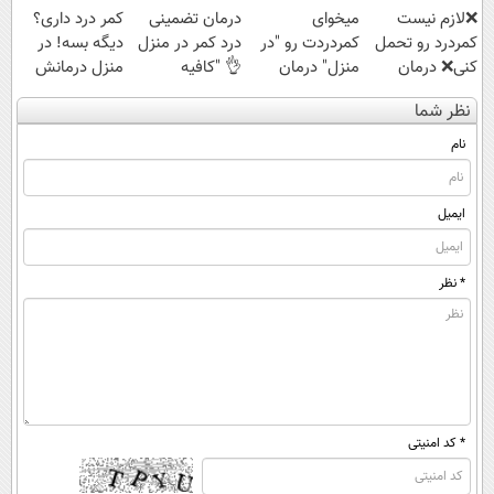
❌لازم نیست
میخوای
درمان تضمینی
کمر درد داری؟
کمردرد رو تحمل
کمردردت رو "در
درد کمر در منزل
دیگه بسه! در
کنی❌ درمان
منزل" درمان
👌 "کافیه
منزل درمانش
بدون جراحی و
کنی؟ (◂فیلم +
پرسش‌نامه رو پر
کن
نظر شما
قرص
◂پرسش‌نامه)
کنی"
(◀پرسش‌نامه)
(پرسشنامه)
نام
ایمیل
* نظر
* کد امنیتی