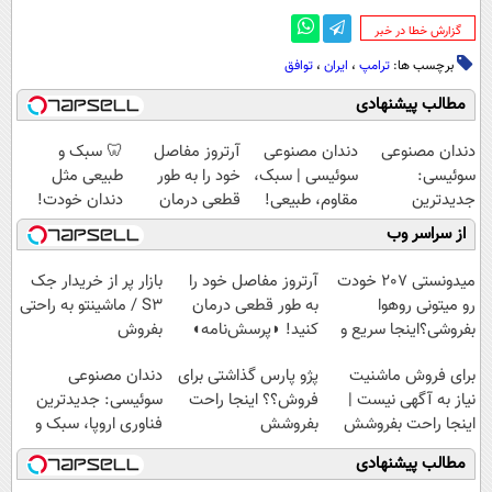
‌گزارش خطا در خبر
برچسب ها:
ترامپ
،
ایران
،
توافق
مطالب پیشنهادی
دندان مصنوعی
دندان مصنوعی
آرتروز مفاصل
🦷 سبک و
سوئیسی:
سوئیسی | سبک،
خود را به طور
طبیعی مثل
جدیدترین
مقاوم، طبیعی!
قطعی درمان
دندان خودت!
فناوری اروپا،
ویزیت
کنید!
نصب آسان و
از سراسر وب
سبک و مقاوم |
رایگان+پرداخت
◗پرسش‌نامه◖
پرداخت اقساطی
پرداخت قسطی
اقساطی😍
💳 📍 تهران
میدونستی 207 خودت
آرتروز مفاصل خود را
بازار پر از خریدار جک
رو میتونی روهوا
به طور قطعی درمان
S3 / ماشینتو به راحتی
بفروشی؟اینجا سریع و
کنید! ◗پرسش‌نامه◖
بفروش
راحت بفروش
برای فروش ماشنیت
پژو پارس گذاشتی برای
دندان مصنوعی
نیاز به آگهی نیست |
فروش؟؟ اینجا راحت
سوئیسی: جدیدترین
اینجا راحت بفروشش
بفروشش
فناوری اروپا، سبک و
مقاوم | پرداخت
مطالب پیشنهادی
قسطی