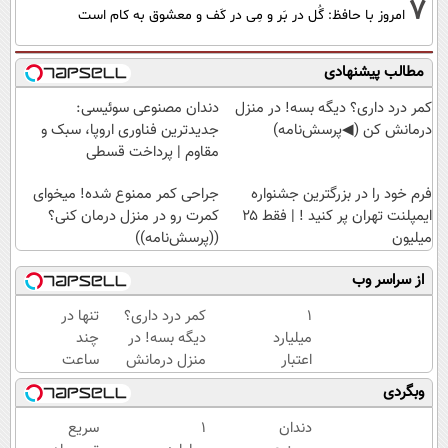
7
امروز با حافظ: گُل در بَر و مِی در کَف و معشوق به کام است
مطالب پیشنهادی
کمر درد داری؟ دیگه بسه! در منزل
دندان مصنوعی سوئیسی:
درمانش کن (◀پرسش‌نامه)
جدیدترین فناوری اروپا، سبک و
مقاوم | پرداخت قسطی
فرم خود را در بزرگترین جشنواره
جراحی کمر ممنوع شده! میخوای
ایمپلنت تهران پر کنید ! | فقط ۲۵
کمرت رو در منزل درمان کنی؟
میلیون
((پرسش‌نامه))
از سراسر وب
۱
کمر درد داری؟
تنها در
میلیارد
دیگه بسه! در
چند
اعتبار
منزل درمانش
ساعت
خرید
کن
و با
وبگردی
طلا |
(◀پرسش‌نامه)
یکبار
بدون
مراجعه
دندان
۱
سریع