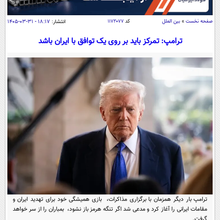
سیاسی
اقتصاد
صفحه نخست
»
بین الملل
کد
۱۱۷۲۰۷۷
انتشار:
۱۸:۱۷ - ۳۱-۰۳-۱۴۰۵
جامعه
اقتصادی
ترامپ: تمرکز باید بر روی یک توافق با ایران باشد
ورزشی
اجتماعی
خودرو
بین الملل
حوادث
فرهنگ و هنر
سیاست خارجی
سلامت
علم و دانش
یک برش دانایی
قرآن
فناوری و It
محیط زیست
گوناگون
علمی
سفر و تفریح
فیلم
سرگرمی
اخبار کریپتو
عصر ایران 2
اقتصاد
باشگاه مغز
آموزش زبان
خواندنی ها و دیدنی ها
ورزش
مجله تصویری سلاح
ترامپ بار دیگر همزمان با برگزاری مذاکرات، بازی همیشگی خود برای تهدید ایران و
داستان کوتاه
سیاست
مقامات ایرانی را آغاز کرد و مدعی شد اگر تنگه هرمز باز نشود، بمباران را از سر خواهد
گرفت.