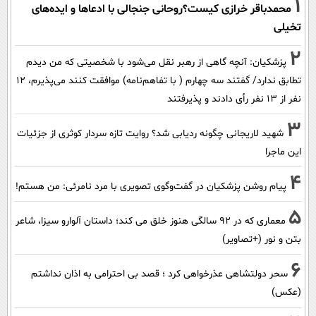
1
محمدباقر خرازی کیست؟روحانی جنجالی با ادعاها و ایده‌های
تخیلی
2
پزشکیان‌: آنچه گاهی از رهبر نقل می‌شود با شخصیتی که من دیدم
تطابق ندارد/ گفتند سه چهارم ( با تفاهم‌نامه) موافقت کنند می‌پذیرم، 12
نفر از 13 نفر رأی دادند و پذیرفتند
3
شهید لاریجانی چگونه ردیابی شد؟ روایت تازه سردار کوثری از جزئیات
این ماجرا
4
پیام روشن پزشکیان در گفت‌و‌گوی تصویری با مرد نامرئی: من هستم!
5
معماری که در 92 سالگی هنوز خلق می کند؛ داستان آلوارو سیزا، شاعر
بتن و نور (+تصاویر)
6
سحر دولتشاهی عذرخواهی کرد ؛ قصد بی احترامی به اذان نداشتم
(عکس)