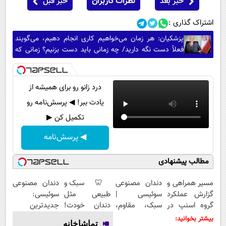
خبر بعد
نظرات کاربران
خبر قبل
اشتراک گذاری :
پزشکیان: هر زمان می‌خواهیم کاری انجام دهیم، می‌گویند
فعلاً دست نگه دارید/ چه زمانی باید دست بزنیم؟ زمانی که
خودمان غرق شدیم، کشور نابود شد و همه ضرر کردند؟
درد زانو رو برای همیشه از
یادت ببر! ◀ پرسش‌نامه رو
تکمیل کن ▶
◀ پرسش‌نامه
مطالب پیشنهادی
مسیر همراهی و
دندان مصنوعی
🦷 سبک و
دندان مصنوعی
گزارش عملکرد
سوئیسی |
طبیعی مثل
سوئیسی:
گروه اسنپ در
سبک، مقاوم،
دندان خودت!
جدیدترین
۱۴۰۴
طبیعی! ویزیت
نصب آسان و
فناوری اروپا،
بیشتر بخوانید:
تماشاخانه