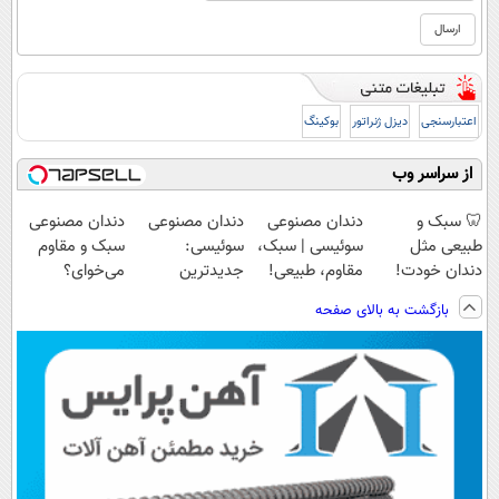
اعتبارسنجی
دیزل ژنراتور
بوکینگ
از سراسر وب
🦷 سبک و
دندان مصنوعی
دندان مصنوعی
دندان مصنوعی
طبیعی مثل
سوئیسی | سبک،
سوئیسی:
سبک و مقاوم
دندان خودت!
مقاوم، طبیعی!
جدیدترین
می‌خوای؟
نصب آسان و
ویزیت
فناوری اروپا،
پرداخت اقساطی
بازگشت به بالای صفحه
پرداخت اقساطی
رایگان+پرداخت
سبک و مقاوم |
هم داریم!😍 |
💳 📍 تهران
اقساطی😍
پرداخت قسطی
📍تهران