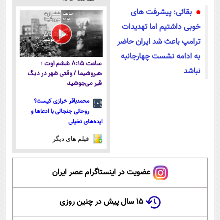
رایگان+پرداخت
پرداخت
سبک و مقاوم |
بقائی: پیشرفت های
اقساطی😍
اقساطی 💳 📍
پرداخت قسطی
تهران
خوبی داشتیم اما تهدیدات
ترامپ باعث شد ایران حاضر
به ادامه نشست چهارجانبه
ساعت ۸:۱۵ ششم اوت ؛
نباشد
هیروشیما / وقتی شهر در دیگ
قیر می‌جوشید
محمدباقر خرازی کیست؟
روحانی جنجالی با ادعاها و
ایده‌های تخیلی
فیلم های دیگر
عضویت در اینستاگرام عصر ایران
۱۵ سال پیش در چنین روزی