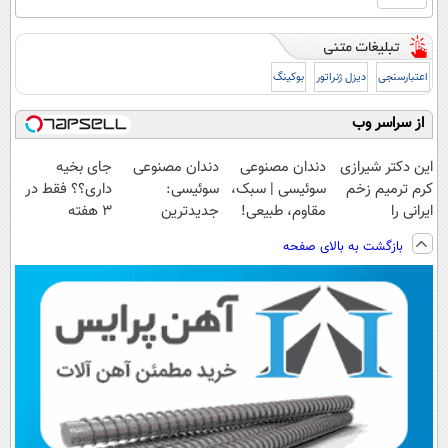
اعتبارسنجی
دیزل ژنراتور
بوکینگ
از سراسر وب
این دکتر شیرازی
دندان مصنوعی
دندان مصنوعی
جای بخیه
کرم ترمیم زخم
سوئیسی | سبک،
سوئیسی:
داری؟؟ فقط در
ایرانی را
مقاوم، طبیعی!
جدیدترین
3 هفته
ساخت!!!
ویزیت
فناوری اروپا،
ترمیمش کن!😍
بازگشت به بالای صفحه
رایگان+پرداخت
سبک و مقاوم |
اقساطی😍
پرداخت قسطی