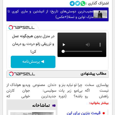
اشتراک گذاری :
عجیب‌ترین دوستی‌های تاریخ؛ از انیشتین و ماری کوری تا
مارک تواین و تسلا(+عکس)
در منزل بدون هیچگونه عمل
و تزریقی زانو دردت رو درمان
کن!
◀ پرسش‌نامه
مطالب پیشنهادی
پولسازی سخت
چرا تو نباید بنز و
دندان مصنوعی
ویدیو هولناک از
نیست اگه
بی‌ام‌و زیر پات
سوئیسی:
جوان کارتن
راهش رو
باشه؟ (دوره
جدیدترین
خوابی که
بدونی! " دوره
رایگان درآمد
فناوری اروپا،
میلیاردر شد.
بیشتر بخوانید:
تماشاخانه
رایگان "
میلیاردی)
سبک و مقاوم |
آموزش رایگان
قیمت بنزین برای این
پرداخت قسطی