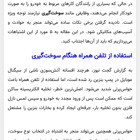
پیامک
در حالی که بسیاری از رانندگان کارهای مربوط به خودرو را به صورت
سرگرمی
خودکار انجام می‌دهند، وظایفی مانند
سوخت‌گیری
نیازمند توجه ویژه
روانشناسی
فناوری
است. نادیده گرفتن برخی نکات ساده می‌تواند منجر به حوادث و
آشپزی
گوناگون
آسیب‌های مکانیکی شود. در این مقاله به ۵ مورد از این اشتباهات
دانلود
حوادث
می‌پردازیم که باید از آن‌ها اجتناب کنید.
محیط زیست
استفاده از تلفن همراه هنگام سوخت‌گیری
سلامت
به گزارش گجت نیوز، هرچند افسانه آتش‌سوزی ناشی از سیگنال
فرهنگی
موبایل در پمپ بنزین رد شده است، اما استفاده از تلفن همراه باعث
بین الملل
حواس‌پرتی شدید می‌شود. اصلی‌ترین خطر، تخلیه الکتریسیته ساکن
اجتماعی
است که ممکن است پس از ورود مجدد به خودرو و سپس لمس نازل
فلزی بدون تخلیه بار، جرقه‌ای ایجاد کرده و بخارات بنزین را مشتعل
حیات وحش
کند.
سیاست خارجی
حواس‌پرتی همچنین می‌تواند منجر به اشتباه در انتخاب نوع سوخت،