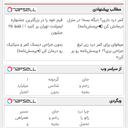
مطالب پیشنهادی
کمر درد داری؟ دیگه بسه! در منزل
فرم خود را در بزرگترین جشنواره
درمانش کن (◀پرسش‌نامه)
ایمپلنت تهران پر کنید ! | فقط ۲۵
میلیون
میخوای برای کمر درد زیر تیغ
بدون جراحی دیسک کمر و سیاتیک
جراحی بری؟! ◗پرسش‌نامه رو پر
رو درمان کن (◂پرسش‌نامه)
کن◖
از سراسر وب
جای
گردونه
۱
زخم و
شانس
میلیارد
بخیه
بدون
اعتبار
داری؟؟
پوچ از
خرید
وبگردی
3
PS5
طلا |
هفته‌ای
تا
بدون
چرا درد
جای
مسیر
محوش
آیفون17
ضامن
زانو را
زخم و
همراهی
کن!
و بیت
و چک
تحمل
بخیه
و