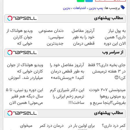
برچسب ها:
پمپ بنزین
،
اشتباهات
،
بنزین
مطالب پیشنهادی
به پول نیاز
آرتروز مفاصل
دندان مصنوعی
ویدیو هولناک از
داری؟ همین
خود را به طور
سوئیسی:
جوان کارتن
الان این دوره
قطعی درمان
جدیدترین
خوابی که
رایگان رو شرکت
کنید!
فناوری اروپا،
میلیاردر شد.
از سراسر وب
کن تا دیر نشده!
◗پرسش‌نامه◖
سبک و مقاوم |
آموزش رایگان
پرداخت قسطی
جای بخیه داری؟؟ فقط
آرتروز مفاصل خود را
ویدیو هولناک از جوان
در 3 هفته ترمیمش
به طور قطعی درمان
کارتن خوابی که
کن!😍
کنید! ◗پرسش‌نامه◖
میلیاردر شد. آموزش
رایگان
میدونستی 207 خودت
این دکتر شیرازی کرم
این دوره رو نبینی، تا 5
رو میتونی روهوا
ترمیم زخم ایرانی را
سال دیگه هم فقیر
بفروشی؟اینجا سریع و
ساخت!!!
می‌مونی! همین الان
راحت بفروش
ثبت نام کن
مطالب پیشنهادی
کمر درد داری؟
برای اولین بار در
درمان درد کمر
میخوای