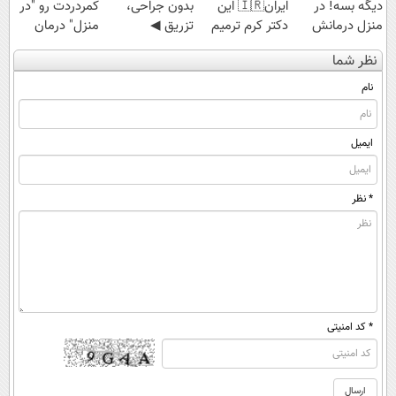
دیگه بسه! در
ایران🇮🇷 این
بدون جراحی،
کمردردت رو "در
منزل درمانش
دکتر کرم ترمیم
تزریق ◀
منزل" درمان
کن
کننده 23 روزه
پرسش‌نامه رو پر
کنی؟ (◂فیلم +
نظر شما
(◀پرسش‌نامه)
ساخت!
کن ▶
◂پرسش‌نامه)
نام
ایمیل
* نظر
* کد امنیتی