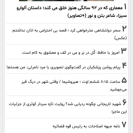
1
معماری که در 92 سالگی هنوز خلق می کند؛ داستان آلوارو
سیزا، شاعر بتن و نور (+تصاویر)
2
سحر دولتشاهی عذرخواهی کرد ؛ قصد بی احترامی به اذان نداشتم
(عکس)
3
امروز با حافظ: گُل در بَر و مِی در کَف و معشوق به کام است
4
پیام روشن پزشکیان در گفت‌و‌گوی تصویری با مرد نامرئی: من هستم!
5
ساعت ۸:۱۵ ششم اوت ؛ هیروشیما / وقتی شهر در دیگ قیر
می‌جوشید
6
شهید لاریجانی چگونه ردیابی شد؟ روایت تازه سردار کوثری از جزئیات
این ماجرا
7
نامه جبهه اصلاحات به رئیس قوه قضائیه