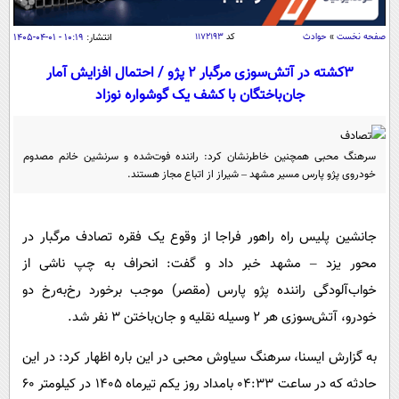
سیاسی
اقتصاد
صفحه نخست
»
حوادث
کد
۱۱۷۲۱۹۳
انتشار:
۱۰:۱۹ - ۰۱-۰۴-۱۴۰۵
جامعه
اقتصادی
۳کشته در آتش‌سوزی مرگبار ۲ پژو / احتمال افزایش آمار
جان‌باختگان با کشف یک گوشواره نوزاد
ورزشی
اجتماعی
خودرو
بین الملل
حوادث
سرهنگ محبی همچنین خاطرنشان کرد: راننده فوت‌شده و سرنشین خانم مصدوم
فرهنگ و هنر
سیاست خارجی
سلامت
خودروی پژو پارس مسیر مشهد – شیراز از اتباع مجاز هستند.
علم و دانش
یک برش دانایی
قرآن
فناوری و It
محیط زیست
جانشین پلیس راه راهور فراجا از وقوع یک فقره تصادف مرگبار در
گوناگون
علمی
محور یزد – مشهد خبر داد و گفت: انحراف به چپ ناشی از
سفر و تفریح
فیلم
سرگرمی
اخبار کریپتو
خواب‌آلودگی راننده پژو پارس (مقصر) موجب برخورد رخ‌به‌رخ دو
عصر ایران 2
اقتصاد
باشگاه مغز
خودرو، آتش‌سوزی هر ۲ وسیله نقلیه و جان‌باختن ۳ نفر شد.
آموزش زبان
خواندنی ها و دیدنی ها
ورزش
مجله تصویری سلاح
به گزارش ایسنا، سرهنگ سیاوش محبی در این باره اظهار کرد: در این
داستان کوتاه
سیاست
حادثه که در ساعت ۰۴:۳۳ بامداد روز یکم تیرماه ۱۴۰۵ در کیلومتر ۶۰