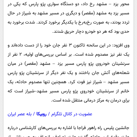
پیامک
سرگرمی
محور یزد – مشهد رخ داد، دو دستگاه سواری پژو پارس که یکی در
مسیر یزد به مشهد (مقصر) و دیگری در مسیر مشهد به شیراز در حال
روانشناسی
فناوری
تردد بودند، به صورت رخ‌به‌رخ با یکدیگر برخورد کردند. شدت برخورد به
آشپزی
گوناگون
حدی بود که هر دو خودرو دچار حریق شدند.
دانلود
حوادث
وی افزود: در این سانحه تاکنون ۳ نفر جان خود را از دست داده‌اند و
محیط زیست
یک نفر نیز مصدوم شده است. بر اساس بررسی‌های اولیه، ۲ نفر از
سلامت
سرنشینان خودروی پژو پارس مسیر یزد – مشهد (مقصر) در میان
فرهنگی
شعله‌های آتش جان باختند و یک نفر دیگر از سرنشینان پژو پارس
مسیر مشهد – شیراز نیز فوت کرد. همچنین تنها مصدوم حادثه، یک
بین الملل
خانم از سرنشینان خودروی پژو پارس مسیر مشهد–شیراز است که
اجتماعی
برای درمان به مرکز درمانی منتقل شده است.
حیات وحش
عضویت در کانال تلگرام
/
روبیکا
/
بله عصر ایران
سیاست خارجی
جانشین پلیس راه راهور فراجا با اشاره به بررسی‌های کارشناسی درباره