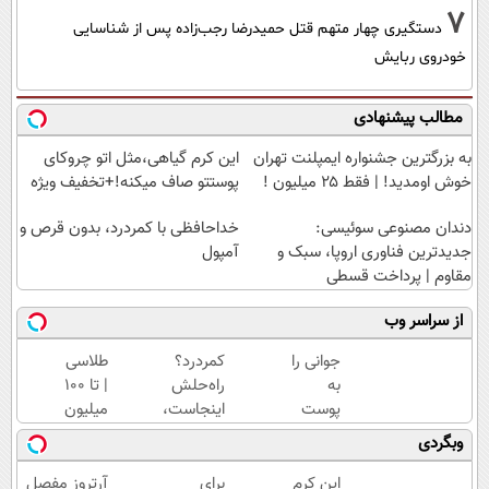
7
دستگیری چهار متهم قتل حمیدرضا رجب‌زاده پس از شناسایی
خودروی ربایش
مطالب پیشنهادی
به بزرگترین جشنواره ایمپلنت تهران
این کرم گیاهی،مثل اتو چروکای
خوش اومدید! | فقط ۲۵ میلیون !
پوستتو صاف میکنه!+تخفیف ویژه
دندان مصنوعی سوئیسی:
خداحافظی با کمردرد، بدون قرص و
جدیدترین فناوری اروپا، سبک و
آمپول
مقاوم | پرداخت قسطی
از سراسر وب
جوانی را
کمردرد؟
طلاسی
به
راه‌حلش
| تا 100
پوست
اینجاست،
میلیون
خود
نه توی
وام
وبگردی
هدیه
داروخونه
آنی
دهید...
خرید
این کرم
برای
آرتروز مفصل