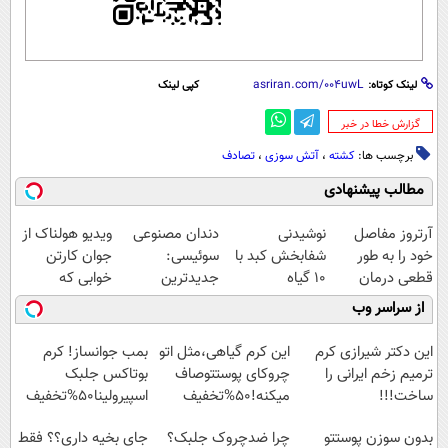
لینک کوتاه:
کپی لینک
‌گزارش خطا در خبر
برچسب ها:
کشته
،
آتش سوزی
،
تصادف
مطالب پیشنهادی
آرتروز مفاصل
نوشیدنی
دندان مصنوعی
ویدیو هولناک از
خود را به طور
شفابخش کبد با
سوئیسی:
جوان کارتن
قطعی درمان
10 گیاه
جدیدترین
خوابی که
کنید!
موثر(تخفیف تا
فناوری اروپا،
میلیاردر شد.
از سراسر وب
◗پرسش‌نامه◖
امشب)
سبک و مقاوم |
آموزش رایگان
پرداخت قسطی
این دکتر شیرازی کرم
این کرم گیاهی،مثل اتو
بمب جوانساز! کرم
ترمیم زخم ایرانی را
چروکای پوستتوصاف
بوتاکس جلبک
ساخت!!!
میکنه!50%تخفیف
اسپیرولینا50%تخفیف
بدون سوزن پوستتو
چرا ضدچروک جلبک؟
جای بخیه داری؟؟ فقط