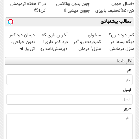
10سال جوون
چون بدون بوتاکس
در 3 هفته ترمیمش
کن50%تخفیف پاییزی
جوون میشی💉
کن!😍
۴۰٪تخفیف
مطالب پیشنهادی
کمر درد داری؟
میخوای
آخرین باری که
درمان درد کمر
دیگه بسه! در
کمردردت رو "در
درد کمر داری!
بدون جراحی،
منزل درمانش
منزل" درمان
◗پرسش‌نامه رو
تزریق ◀
کن
کنی؟ (◂فیلم +
پر کن◖
پرسش‌نامه رو پر
نظر شما
(◀پرسش‌نامه)
◂پرسش‌نامه)
کن ▶
نام
ایمیل
* نظر