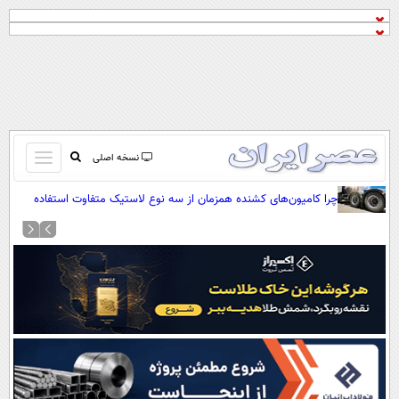
باز
نسخه اصلی
و
صفحه اول
چرا کامیون‌های کشنده همزمان از سه نوع لاستیک متفاوت استفاده
بسته
می‌کنند؟
تماس با ما
کردن
آرشیو
منو
جستجو
نظرسنجی
آب و هوا
اوقات شرعی
پیوند ها
سواد زندگی