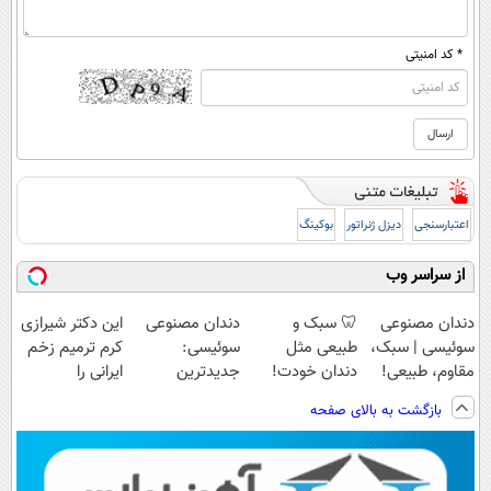
* کد امنیتی
اعتبارسنجی
دیزل ژنراتور
بوکینگ
از سراسر وب
دندان مصنوعی
🦷 سبک و
دندان مصنوعی
این دکتر شیرازی
سوئیسی | سبک،
طبیعی مثل
سوئیسی:
کرم ترمیم زخم
مقاوم، طبیعی!
دندان خودت!
جدیدترین
ایرانی را
ویزیت
نصب آسان و
فناوری اروپا،
ساخت!!!
بازگشت به بالای صفحه
رایگان+پرداخت
پرداخت اقساطی
سبک و مقاوم |
اقساطی😍
💳 📍 تهران
پرداخت قسطی