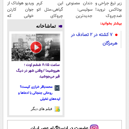
زیر تیغ جراحی و
دندان مصنوعی
این کرم
ویدیو هولناک از
بوتاکس نروید!
سوئیسی:
گیاهی،مثل اتو
جوان کارتن
ضدچروک
جدیدترین
چروکای
خوابی که
جلبک
فناوری اروپا،
پوستتوصاف
میلیاردر شد.
بیشتر بخوانید:
تماشاخانه
با40%تخفیف
سبک و مقاوم |
میکنه!50%تخفیف
آموزش رایگان
۷ کشته در ۲ تصادف در
پرداخت قسطی
هرمزگان
ساعت ۸:۱۵ ششم اوت ؛
هیروشیما / وقتی شهر در دیگ
قیر می‌جوشید
محمدباقر خرازی کیست؟
روحانی جنجالی با ادعاها و
ایده‌های تخیلی
فیلم های دیگر
عضویت در اینستاگرام عصر ایران