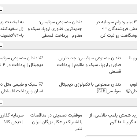
تا 3میلیارد وام سرمایه در
دندان مصنوعی سوئیسی:
به لبخندت زیب
دش فروشندگان =>
جدیدترین فناوری اروپا، سبک و
ژل سفیدکننده
وشگاهت رو ثبت کن
مقاوم | پرداخت قسطی
با40%تخفیف)
لمپ طلاسی، از ۰.۵ گرم تا
دندان مصنوعی سوئیسی: جدیدترین
🦷 دندان مصنوعی سوئیسی
فناوری اروپا، سبک و مقاوم | پرداخت
دیجیتال | پرداخت در 4 قسط |📍 تهران
قسطی
وم،
دندان مصنوعی با تکنولوژی دیجیتال
🦷 سبک و طبیعی مثل د
اطی😍
سوئیسی🇨🇭
آسان و پرداخت اقساطی 
ید شمش پلمپ طلاسی، از
موفقیت تضمینی در مناقصات
سرمایه گذاری ا
 ۱۰ گرم
با اشتراک راهکار بزرگان ایران
| دیجی کالا
تندر