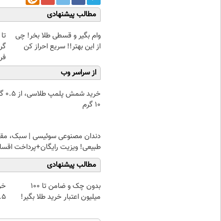
مطالب پیشنهادی
وام بگیر و قسطی طلا بخر! چی
از این بهتر!! سریع احراز کن
گر
فر
از سراسر وب
خرید شمش پ
۱۰ گرم
دندان مصنوعی سوئیسی | سبک، مقا
طبیعی! ویزیت رایگان+پرداخت اقس
مطالب پیشنهادی
بدون چک و ضامن تا 100
خر
میلیون اعتبار خرید طلا بگیر!
۰.۵ گرم تا