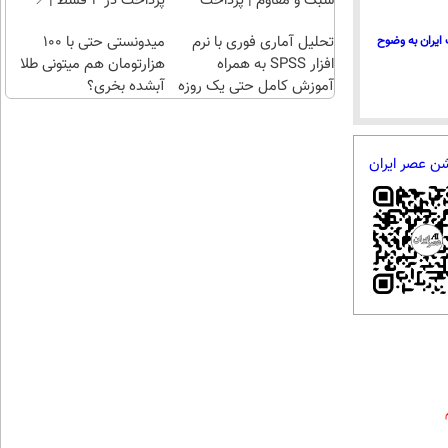
سبک و مقاوم | پرداخت
پرداخت در 4 قسط |📍
طلا با
قسطی
تهران
تحلیل آماری فوری با نرم
میدونستی حتی با ۱۰۰
چند
ایران به وضوح
افزار SPSS به همراه
هزارتومان هم میتونی طلا
کلیک)
آموزش کامل حتی یک روزه
آبشده بخری؟
!!
شن عصر ایران