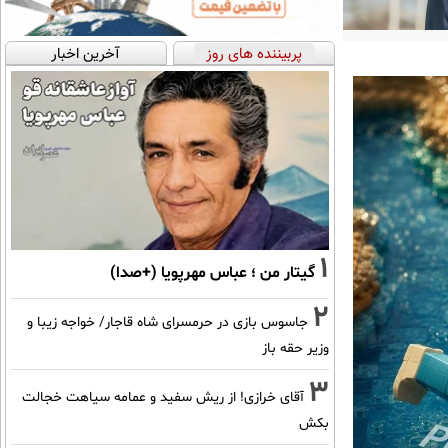
پربیننده های روز
آخرین اخبار
1
گیتار من ؛ عباس مهرپویا (+صدا)
2
جاسوس بازی در حرمسرای شاه قاجار/ خواجه زیبا و
وزیر حقه باز
3
آقای خرازی! از ریش سفید و عمامه سیاهت خجالت
بکش