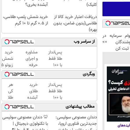
کلیک)
آبشده بخری؟
دریافت اعتبار خرید کالا از
خرید شمش پلمپ طلاسی،
طلاسی(بدون ضامن، بدون
از ۰.۵ گرم تا ۱۰ گرم
بهره)
رد وام سرمایه در
از سراسر وب
شندگان =>
ثبت کن
پس‌انداز
مشاوره
خرید
طلا فقط
و اجرای
شمش
با ۱۰۰
حرفه
زیوتو 
هزارتومان
ای
گرمی
وبگردی
(امن و
تحلیل
عیار ۵
راحت)
آماری
| ضد
پس‌انداز
خرید
هر
پایان
جعل و
طلا فقط
طلای
کی
نامه
پلمپ
با ۱۰۰
آبشده
طلا
ارشد و
مخصوص
هزارتومان
حتی با
داره،
مطالب پیشنهادی
رساله
(امن و
۱۰۰هزارتومان
غم
دکتری
راحت)
نداره!
دندان مصنوعی سوئیسی:
🦷 دندان مصنوعی سوئیسی
😊💎
جدیدترین فناوری اروپا،
با تکنولوژی دیجیتال |
یده‌های
(خرید