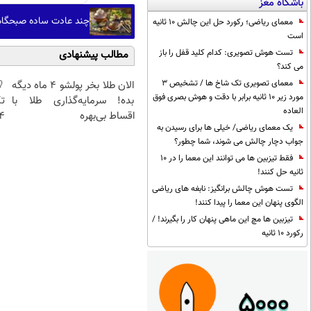
باشگاه مغز
چند عادت ساده صبحگاهی
معمای ریاضی؛ رکورد حل این چالش 10 ثانیه
است
تست هوش تصویری: کدام کلید قفل را باز
مطالب پیشنهادی
می کند؟
معمای تصویری تک شاخ ها / تشخیص 3
الان طلا بخر پولشو 4 ماه دیگه
مورد زیر 10 ثانیه برابر با دقت و هوش بصری فوق
بده! سرمایه‌گذاری طلا با
تک
العاده
اقساط بی‌بهره
4 قسط |📍 تهر
یک معمای ریاضی/ خیلی ها برای رسیدن به
جواب دچار چالش می شوند، شما چطور؟
فقط تیزبین ها می توانند این معما را در 10
ثانیه حل کنند!
تست هوش چالش برانگیز: نابغه های ریاضی
الگوی پنهان این معما را پیدا کنند!
تیزبین ها مچ این ماهی پنهان کار را بگیرند! /
رکورد 10 ثانیه