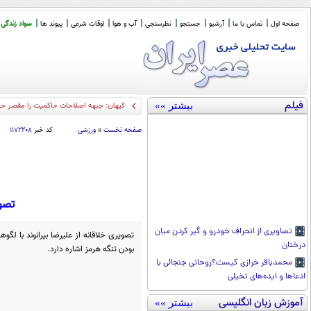
صفحه اول
تماس با ما
آرشیو
جستجو
نظرسنجی
آب و هوا
اوقات شرعی
پیوند ها
سواد زندگی
فیلم
بیشتر »»
نامه جبهه اصل
_
صفحه نخست
»
ورزشی
کد خبر
۱۱۷۲۲۰۸
تصوی
تصاویری از انحراف خودرو و گیر کردن میان
تصویری خلاقانه از علیرضا بیرانوند با لگ
درختان
بودن تنگه هرمز اشاره دارد.
محمدباقر خرازی کیست؟روحانی جنجالی با
ادعاها و ایده‌های تخیلی
آموزش زبان انگلیسی
بیشتر »»