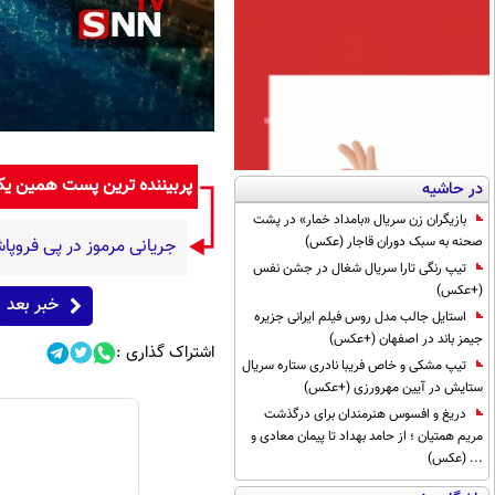
پربیننده ترین پست همین ی
در حاشیه
بازیگران زن سریال «بامداد خمار» در پشت
صحنه به سبک دوران قاجار (عکس)
جریانی مرموز در پی فروپ
تیپ رنگی تارا سریال شغال در جشن نفس
(+عکس)
خبر بعد
استایل جالب مدل روس فیلم ایرانی جزیره
جیمز باند در اصفهان (+عکس)
اشتراک گذاری :
تیپ مشکی و خاص فریبا نادری ستاره سریال
ستایش در آیین مهرورزی (+عکس)
دریغ و افسوس هنرمندان برای درگذشت
مریم همتیان ؛ از حامد بهداد تا پیمان معادی و
... (عکس)