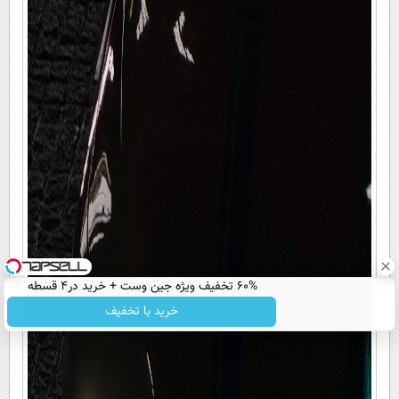
60% تخفیف ویژه جین وست + خرید در4 قسطه
خرید با تخفیف