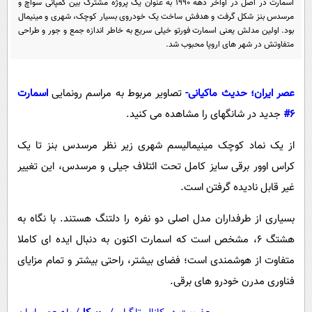
اسمارت در اصل در اواخر دهه 1990 به عنوان یک پروژه مشترک بین کمپانی سواچ و
پیامک
سرگرمی
مرسدس بنز شکل گرفت و هدفش ساخت یک خودروی بسیار کوچک، شهری و مینیمال
روانشناسی
بود. اولین مدلش یعنی اسمارت فورتو خیلی سریع به خاطر اندازه جمع و جور و طراحی
فناوری
متفاوتش در شهر های اروپا محبوب شد.
آشپزی
گوناگون
دانلود
حوادث
عصر ایران؛ حدیث ماکیانی-
تصاویر مربوط به مراسم رونمایی
اسمارت
محیط زیست
6#
جدید در شانگهای را مشاهده می کنید.
سلامت
از یک نماد کوچک مینیمالیسم شهری زیر نظر مرسدس بنز تا یک
فرهنگی
کراس اوور برقی سایز کامل تحت ائتلاف جیلی و مرسدس، این تغییر
غیر قابل نادیده گرفتن است.
بین الملل
اجتماعی
بسیاری از طرفداران مدل اصلی دو نفره را دلتنگ هستند. با نگاه به
هشتگ 6، مشخص است که اسمارت اکنون به دنبال ایده ای کاملا
حیات وحش
متفاوت از هوشمندی است؛ فضای بیشتر، راحتی بیشتر و تمام مزایای
سیاست خارجی
فناوری مدرن خودرو های برقی.