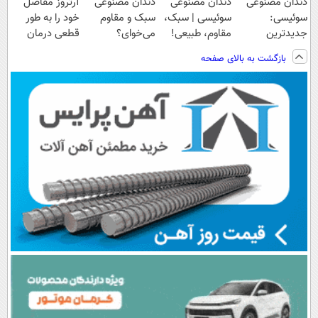
دندان مصنوعی
دندان مصنوعی
دندان مصنوعی
آرتروز مفاصل
سوئیسی:
سوئیسی | سبک،
سبک و مقاوم
خود را به طور
جدیدترین
مقاوم، طبیعی!
می‌خوای؟
قطعی درمان
فناوری اروپا،
ویزیت
پرداخت اقساطی
کنید!
بازگشت به بالای صفحه
سبک و مقاوم |
رایگان+پرداخت
هم داریم!😍 |
◗پرسش‌نامه◖
پرداخت قسطی
اقساطی😍
📍تهران