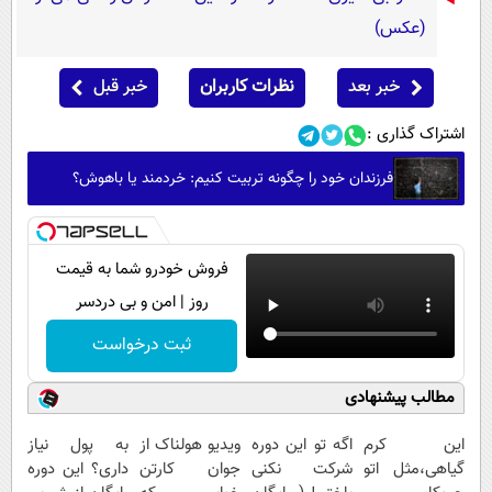
(عکس)
خبر بعد
نظرات کاربران
خبر قبل
اشتراک گذاری :
فرزندان خود را چگونه تربیت کنیم: خردمند یا باهوش؟
فروش خودرو شما به قیمت
روز | امن و بی دردسر
ثبت درخواست
مطالب پیشنهادی
این کرم
اگه تو این دوره
ویدیو هولناک از
به پول نیاز
گیاهی،مثل اتو
شرکت نکنی
جوان کارتن
داری؟ این دوره