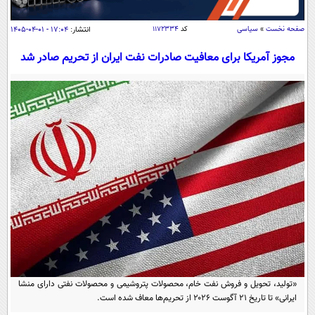
سیاسی
اقتصاد
صفحه نخست
»
سیاسی
کد
۱۱۷۲۳۳۴
انتشار:
۱۷:۰۴ - ۰۱-۰۴-۱۴۰۵
جامعه
اقتصادی
مجوز آمریکا برای معافیت صادرات نفت ایران از تحریم صادر شد
ورزشی
اجتماعی
خودرو
بین الملل
حوادث
فرهنگ و هنر
سیاست خارجی
سلامت
علم و دانش
یک برش دانایی
قرآن
فناوری و It
محیط زیست
گوناگون
علمی
سفر و تفریح
فیلم
سرگرمی
اخبار کریپتو
عصر ایران 2
اقتصاد
باشگاه مغز
آموزش زبان
خواندنی ها و دیدنی ها
ورزش
مجله تصویری سلاح
«تولید، تحویل و فروش نفت خام، محصولات پتروشیمی و محصولات نفتی دارای منشا
داستان کوتاه
سیاست
ایرانی» تا تاریخ ۲۱ آگوست ۲۰۲۶ از تحریم‌ها معاف شده است.