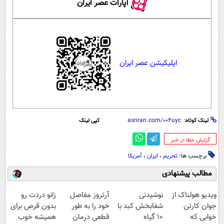
آپارات عصر ایران
اپلیکیشن عصر ایران
لینک کوتاه:
کپی لینک
‌گزارش خطا در خبر
برچسب ها:
تحریم
،
ایران
،
آمریکا
مطالب پیشنهادی
ویدیو هولناک از
نوشیدنی
آرتروز مفاصل
زانو دردت رو
جوان کارتن
شفابخش کبد با
خود را به طور
بدون قرص برای
خوابی که
10 گیاه
قطعی درمان
همیشه خوب