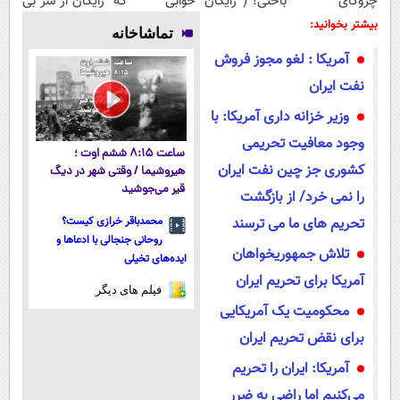
چروکای
باختی! ( رایگان
خوابی که
رایگان از شر بی
پوستتوصاف
آموزش ببین
میلیاردر شد.
پولی خلاصت
بیشتر بخوانید:
تماشاخانه
میکنه!50%تخفیف
پولدار شی)
آموزش رایگان
میکنه
آمریکا : لغو مجوز فروش
نفت ایران
وزیر خزانه داری آمریکا: با
وجود معافیت تحریمی
ساعت ۸:۱۵ ششم اوت ؛
کشوری جز چین نفت ایران
هیروشیما / وقتی شهر در دیگ
قیر می‌جوشید
را نمی خرد/ از بازگشت
تحریم های ما می ترسند
محمدباقر خرازی کیست؟
روحانی جنجالی با ادعاها و
تلاش جمهوریخواهان
ایده‌های تخیلی
آمریکا برای تحریم ایران
فیلم های دیگر
محکومیت یک آمریکایی
برای نقض تحریم‌ ایران
آمریکا: ایران را تحریم
می‌کنیم اما راضی به ضرر