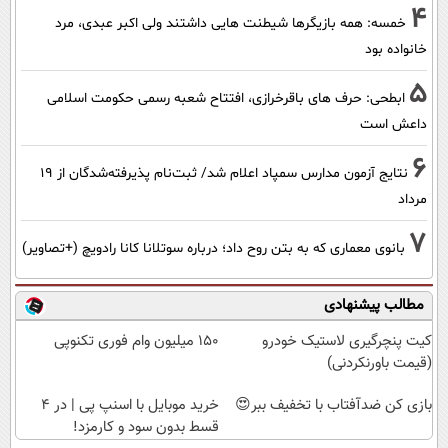
4
خمسه: همه بازیگرها شیطنت هایی داشتند ولی اکبر عبدی، مرد
خانواده بود
5
ابطحی: حرف های باقرخرازی، افتتاح شعبه رسمی حکومت اسلامی
داعش است
6
نتایج آزمون مدارس سمپاد اعلام شد/ ثبت‌نام پذیرفته‌شدگان از ۱۹
مرداد
7
بانوی معماری که به بتن روح داد؛ درباره سوتلانا کانا رادویچ (+تصاویر)
مطالب پیشنهادی
کیت پنچرگیری لاستیک خودرو
150 میلیون وام فوری تکنوپی
(قیمت باورنکردنی)
بازی کن ضدآفتاب با تخفیف ببر😍
خرید موبایل با اسنپ پی | در ۴
قسط بدون سود و کارمزد!