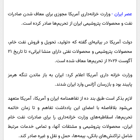
پیامک
سرگرمی
عصر ایران -
وزارت خزانه‌داری آمریکا مجوزی برای معاف شدن صادرات
روانشناسی
فناوری
نفت و محصولات پتروشیمی ایران از تحریم‌ها صادر کرده است.
آشپزی
گوناگون
دانلود
حوادث
دولت آمریکا در بیانیه‌ای گفته که «تولید، تحویل و فروش نفت خام،
محیط زیست
محصولات پتروشیمی و محصولات نفتی دارای منشا ایرانی» تا تاریخ ۲۱
آگوست ۲۰۲۶ از تحریم‌ها معاف شده است.
سلامت
فرهنگی
وزارت خزانه داری آمریکا اعلام کرد: ایران به باز ماندن تنگه هرمز
پایبند بود و بازرسان آژانس وارد ایران شدند.
بین الملل
اجتماعی
لازم بذکر است طبق بند ده از تفاهمنامه ایران و آمریکا، آمریکا متعهد
حیات وحش
می‌شود بلافاصله با امضای این یادداشت تفاهم و تا زمان خاتمه
تحریم‌ها، اسقاطیه‌های وزارت خزانه‌داری را برای صادرات نفت خام
سیاست خارجی
ایران، محصولات پتروشیمی و مشتقات آنها، و تمامی خدمات مرتبط
شامل تراکنش‌های بانکی، بیمه‌ها، حمل و نقل و غیره صادر کند.