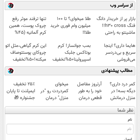
میلیاردر شد.
موثر(تخفیف تا
کنید!
کن! (قدم اول،
از سراسر وب
آموزش رایگان
امشب)
◗پرسش‌نامه◖
پرسش‌نامه)
بازار پر از خریدار دانگ
طلا میخوای؟ تا 100
تنها ترفند موثر رفع
فنگ h30 cross!!
میلیون وام فوری خرید
چروک پوست، همین
ماشینتو به راحتی
طلا‼️
کرم آلمانیه (45%
بفروش
تخفیف)
هایما داری؟ اینجا
بمب جوانساز! کرم
این کرم گیاهی،مثل اتو
سریع و بی‌دردسر
بوتاکس جلبک
چروکای پوستتوصاف
می‌فروشی
اسپیرولینا50%تخفیف
میکنه!50%تخفیف
مطالب پیشنهادی
کمر درد داری؟
آرتروز مفاصل
میخوای
۲۵٪ تخفیف
دیگه بسه! در
خود را به طور
کمردردت رو "در
ایمپلنت تا پایان
منزل درمانش
قطعی درمان
منزل" درمان
جشنواره 🎁
کن
کنید!
کنی؟ (◂فیلم +
نظر شما
(◀پرسش‌نامه)
◗پرسش‌نامه◖
◂پرسش‌نامه)
نام
ایمیل