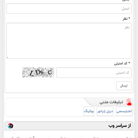
* نظر
* کد امنیتی
اعتبارسنجی
دیزل ژنراتور
بوکینگ
از سراسر وب