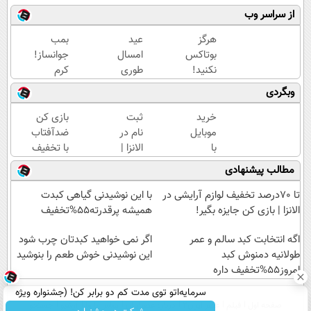
از سراسر وب
هرگز
عید
بمب
بوتاکس
امسال
جوانساز!
نکنید!
طوری
کرم
جوانساز
جوون شو
بوتاکس
وبگردی
جلبک
که
جلبک
پوست
هیچکس
اسپیرولینا50%تخفیف
خرید
ثبت
بازی کن
شمارا
نشناستت
موبایل
نام در
ضدآفتاب
۱۰ سال
با
الانزا |
با تخفیف
جوان
اسنپ
دریافت
ببر😍
مطالب پیشنهادی
می کند
پی | در
تخفیف
۴
تا 60
تا 70درصد تخفیف لوازم آرایشی در
با این نوشیدنی گیاهی کبدت
قسط
درصد
الانزا | بازی کن جایزه بگیر!
همیشه پرقدرته55%تخفیف
بدون
سود و
اگه انتخابت کبد سالم و عمر
اگر نمی خواهید کبدتان چرب شود
طولانیه دمنوش کبد
کارمزد!
این نوشیدنی خوش طعم را بنوشید
امروز55%تخفیف داره
سرمایه‌اتو توی مدت کم دو برابر کن! (جشنواره ویژه
صفحه اول
فیلم
عصر ایران۲
درباره عصرایران
تماس با ما
آرشیو
جستجو
زاگرس)🔥