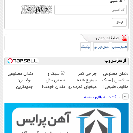
* کد امنیتی
اعتبارسنجی
دیزل ژنراتور
بوکینگ
از سراسر وب
دندان مصنوعی
جراحی کمر
🦷 سبک و
دندان مصنوعی
سوئیسی | سبک،
ممنوع شده!
طبیعی مثل
سوئیسی:
مقاوم، طبیعی!
میخوای کمرت رو
دندان خودت!
جدیدترین
ویزیت
در منزل درمان
نصب آسان و
فناوری اروپا،
بازگشت به بالای صفحه
رایگان+پرداخت
کنی؟
پرداخت اقساطی
سبک و مقاوم |
اقساطی😍
((پرسش‌نامه))
💳 📍 تهران
پرداخت قسطی