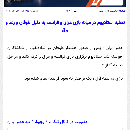
سیاسی
صفحه نخست
»
ورزشی
کد
۱۱۷۲۴۳۱
انتشار:
۰۲:۲۵ - ۰۲-۰۴-۱۴۰۵
اقتصاد
جامعه
تخلیه استادیوم در میانه بازی عراق و فرانسه به دلیل طوفان و رعد و
اقتصادی
برق
ورزشی
اجتماعی
خودرو
بین الملل
حوادث
عصر ایران - پس از صدور هشدار طوفان در فیلادلفیا، از تماشاگران
فرهنگ و هنر
سیاست خارجی
سلامت
خواسته شد استادیوم برگزاری بازی فرانسه و عراق را ترک کنند و مراحل
علم و دانش
یک برش دانایی
تخلیه آغاز شد.
قرآن
فناوری و It
محیط زیست
بازی در نیمه اول ، یک بر صفر به سود فرانسه تمام شده بود.
گوناگون
علمی
سفر و تفریح
فیلم
سرگرمی
اخبار کریپتو
عصر ایران 2
اقتصاد
باشگاه مغز
آموزش زبان
خواندنی ها و دیدنی ها
ورزش
مجله تصویری سلاح
عضویت در کانال تلگرام
/
روبیکا
/
بله عصر ایران
داستان کوتاه
سیاست