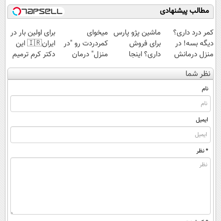
کن◖
مطالب پیشنهادی
کمر درد داری؟
ماشین پژو پارس
میخوای
برای اولین بار در
دیگه بسه! در
برای فروش
کمردردت رو "در
ایران🇮🇷 این
منزل درمانش
داری؟ اینجا
منزل" درمان
دکتر کرم ترمیم
کن
سریع بفروشش
کنی؟ (◂فیلم +
کننده 23 روزه
نظر شما
(◀پرسش‌نامه)
◂پرسش‌نامه)
ساخت!
نام
ایمیل
* نظر