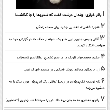
1
باقر خرازی؛ چندان درشت گفت که تندروها را جا گذاشت!
2
«تجرد قطعی»، انتخابی جدید برای سبک زندگی
3
آقای رئیس جمهور! این هم یک نمونه از حذف که در گزارش خود به
صراحت انتقاد کردید
4
حضور محمدجواد ظریف در مراسم تشییع ابوالقاسم قاسم‌زاده
5
زنِ بادیگارد محافظ نیوشا ضیغمی در مسجد شهرک غرب
6
تله توسعه تک‌پروژه‌ای در اردبیل/وقتی یک ابرپروژه، موارد دیگر را به
حاشیه می‌راند
7
بانوی معماری که به بتن روح داد؛ درباره سوتلانا کانا رادویچ (+تصاویر)