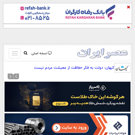
باز
نسخه اصلی
و
صفحه اول
کیهان: دولت به فکر حفاظت از معیشت مردم نیست
بسته
تماس با ما
کردن
آرشیو
منو
جستجو
نظرسنجی
آب و هوا
اوقات شرعی
پیوند ها
سواد زندگی