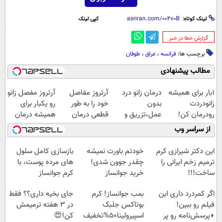
لینک کوتاه:
کپی لینک
‌گزارش خطا در خبر
برچسب ها:
فرانسه
،
عراق
،
طوفان
مطالب پیشنهادی
1بار برای همیشه
درمان زانو درد
آرتروز مفاصل
آرتروز مفصل زانو
زانودردت
بدون
خود را به طور
رو یکبار برای
رودرمان کن!
عمل،تزریق و
قطعی درمان
همیشه درمان
(تکنولوژی آلمان)
دارو
کنید!
کن!
از سراسر وب
◂پرسشنامه▸
(◂پرسش‌نامه)
◗پرسش‌نامه◖
◗پرسش‌نامه◖
این دکتر شیرازی کرم
خودتم باورت نمیشه
بازسازی کامل سلول
ترمیم زخم ایرانی را
چقدر جوون شدی!
های مرده پوست، با
ساخت!!!
خرید جوانساز
کرم جوانساز
اسپیرولینا با تخفیف
جلبک(50% تخفیف)
اگر کمردرد داری این
بمب جوانساز! کرم
جای بخیه داری؟؟ فقط
ویژه
فیلم رو ببین!
بوتاکس جلبک
در 3 هفته ترمیمش
◗پرسش‌نامه رو پر
اسپیرولینا50%تخفیف
کن!😍