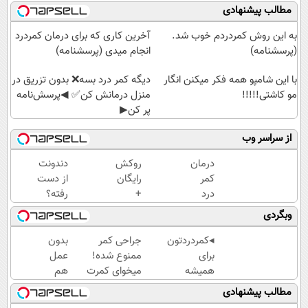
مطالب پیشنهادی
به این روش کمردردم خوب شد.
آخرین کاری که برای درمان کمردرد
(پرسشنامه)
انجام میدی (پرسشنامه)
با این شامپو همه فکر میکنن انگار
دیگه کمر درد بسه❌ بدون تزریق در
مو کاشتی!!!!!
منزل درمانش کن✅ ◀پرسش‌نامه
پر کن▶
از سراسر وب
درمان
روکش
دندونت
کمر
رایگان
از دست
درد
+
رفته؟
در
اقساط
وقت
وبگردی
خانه
۱۲
ایمپلنت
ماهه
دیجیتاله
◂کمردردتون
جراحی کمر
بدون
ایمپلنت
برای
ممنوع شده!
عمل
همیشه
میخوای کمرت
هم
خوب شد؟
رو در منزل
میشه
مطالب پیشنهادی
◂بله!
درمان کنی؟
کمردرد