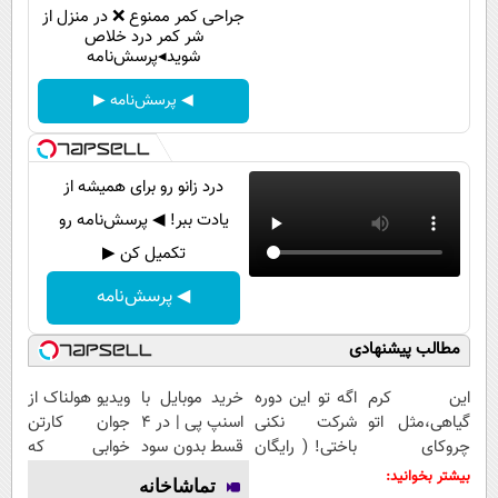
پیامک
سرگرمی
جراحی کمر ممنوع ❌ در منزل از
شر کمر درد خلاص
روانشناسی
فناوری
شوید◂پرسش‌نامه
آشپزی
گوناگون
◀ پرسش‌نامه ▶
دانلود
حوادث
محیط زیست
درد زانو رو برای همیشه از
سلامت
یادت ببر! ◀ پرسش‌نامه رو
تکمیل کن ▶
فرهنگی
◀ پرسش‌نامه
بین الملل
اجتماعی
مطالب پیشنهادی
حیات وحش
این کرم
اگه تو این دوره
خرید موبایل با
ویدیو هولناک از
گیاهی،مثل اتو
شرکت نکنی
اسنپ پی | در ۴
جوان کارتن
سیاست خارجی
چروکای
باختی! ( رایگان
قسط بدون سود
خوابی که
پوستتوصاف
آموزش ببین
و کارمزد!
میلیاردر شد.
بیشتر بخوانید:
تماشاخانه
میکنه!50%تخفیف
پولدار شی)
آموزش رایگان