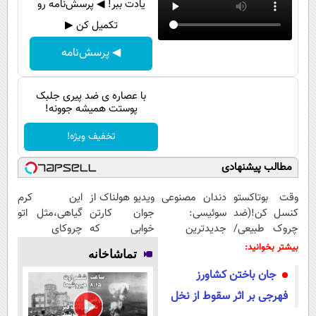
یادت ببر! ◀ پرسش‌نامه رو
پیامک
سرگرمی
تکمیل کن ▶
روانشناسی
فناوری
◀ پرسش‌نامه
آشپزی
گوناگون
دانلود
حوادث
با عصاره ی ضد پیری جلبک
پوستت همیشه جوونه!
محیط زیست
تخفیف ویژه!
سلامت
فرهنگی
مطالب پیشنهادی
بین الملل
وقت بوتاکستو
دندان مصنوعی
ویدیو هولناک از
این کرم
کنسل کن!(ضد
سوئیسی:
جوان کارتن
گیاهی،مثل اتو
اجتماعی
چروک طبیعی/
جدیدترین
خوابی که
چروکای
حیات وحش
بدون عوارض)
فناوری اروپا،
میلیاردر شد.
پوستتوصاف
بیشتر بخوانید:
تماشاخانه
سبک و مقاوم |
آموزش رایگان
میکنه!50%تخفیف
سیاست خارجی
جان باختن کشاورز
پرداخت قسطی
فهرجی بر اثر سقوط از نخل