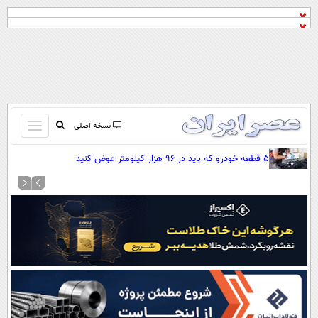
باز
نسخه اصلی
و
صفحه اول
۵ قطعه خودرو که باید در ۹۶ هزار کیلومتر عوض کنید
بسته
تماس با ما
کردن
آرشیو
منو
جستجو
نظرسنجی
آب و هوا
اوقات شرعی
پیوند ها
سواد زندگی