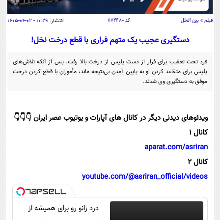
سیاسی
اقتصاد
فیلم
»
بین الملل
کد
۱۱۷۲۴۸۰
انتشار:
۱۰:۲۹ - ۰۲-۰۴-۱۴۰۵
جامعه
اقتصادی
دستگیری عجیب یک متهم فراری با قطع درخت نخل!
ورزشی
اجتماعی
خودرو
فرد تحت تعقیب برای فرار از دست پلیس از درخت بالا رفت. پس از آنکه تلاش‌های
بین الملل
پلیس برای متقاعد کردن او به پایین آمدن بی‌نتیجه ماند، مأموران با قطع کردن درخت
حوادث
موفق به دستگیری وی شدند.
فرهنگ و هنر
سیاست خارجی
سلامت
علم و دانش
یک برش دانایی
ویدئوهای دیدنی دیگر در کانال های آپارات و یوتیوب عصر ایران 👇👇👇
قرآن
فناوری و It
محیط زیست
کانال 1
گوناگون
علمی
سفر و تفریح
aparat.com/asriran
فیلم
سرگرمی
اخبار کریپتو
کانال 2
عصر ایران 2
اقتصاد
باشگاه مغز
youtube.com/@asriran_official/videos
آموزش زبان
خواندنی ها و دیدنی ها
ورزش
مجله تصویری سلاح
داستان کوتاه
سیاست
درد زانو رو برای همیشه از