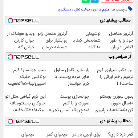
برچسب ها:
متهم فراری
،
درخت نخل
،
دستگیری
مطالب پیشنهادی
آرتروز مفاصل
نوشیدنی
آرتروز مفصل زانو
ویدیو هولناک از
خود را به طور
شفابخش کبد با
رو یکبار برای
جوان کارتن
قطعی درمان
10 گیاه
همیشه درمان
خوابی که
کنید!
موثر(تخفیف تا
کن!
میلیاردر شد.
از سراسر وب
◗پرسش‌نامه◖
امشب)
◗پرسش‌نامه◖
آموزش رایگان
این دکتر شیرازی کرم
بازسازی کامل سلول
بمب جوانساز! کرم
ترمیم زخم ایرانی را
های مرده پوست، با
بوتاکس جلبک
ساخت!!!
کرم جوانساز
اسپیرولینا50%تخفیف
جلبک(50% تخفیف)
بدون سوزن پوستتو
جوانسازی پوست
این کرم گیاهی،مثل اتو
10سال جوون
صورت را با کرم
چروکای پوستتوصاف
کن50%تخفیف پاییزی
ضدچروک آلمانی تجربه
میکنه!50%تخفیف
کنید!
مطالب پیشنهادی
کمر درد داری؟
برای اولین بار در
میخوای کمر
میخوای