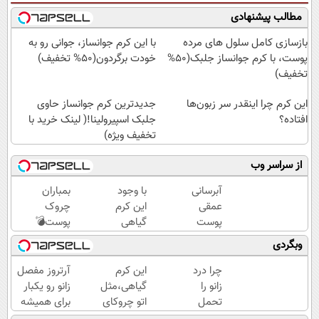
مطالب پیشنهادی
بازسازی کامل سلول های مرده
با این کرم جوانساز، جوانی رو به
پوست، با کرم جوانساز جلبک(50%
خودت برگردون(50% تخفیف)
تخفیف)
این کرم چرا اینقدر سر زبون‌ها
جدیدترین کرم جوانساز حاوی
افتاده؟
جلبک اسپیرولینا!( لینک خرید با
تخفیف ویژه)
از سراسر وب
آبرسانی
با وجود
بمباران
عمقی
این کرم
چروک
پوست
گیاهی
پوست💣
در
دیگه
با
وبگردی
تابستان
دور
جوانساز
با کرم
بوتاکس
جلبک
چرا درد
این کرم
آرتروز مفصل
جوانساز
خط
(تخفیف
زانو را
گیاهی،مثل
زانو رو یکبار
آلمانی!
قرمز
تاامشب)
تحمل
اتو چروکای
برای همیشه
بکش!
می‌کنی؟
پوستتوصاف
درمان کن!