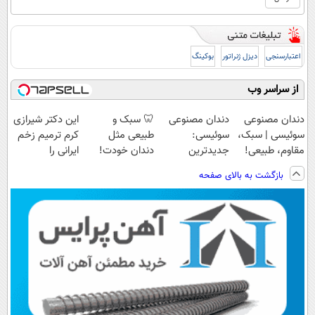
اعتبارسنجی
دیزل ژنراتور
بوکینگ
از سراسر وب
دندان مصنوعی
دندان مصنوعی
🦷 سبک و
این دکتر شیرازی
سوئیسی | سبک،
سوئیسی:
طبیعی مثل
کرم ترمیم زخم
مقاوم، طبیعی!
جدیدترین
دندان خودت!
ایرانی را
ویزیت
فناوری اروپا،
نصب آسان و
ساخت!!!
بازگشت به بالای صفحه
رایگان+پرداخت
سبک و مقاوم |
پرداخت اقساطی
اقساطی😍
پرداخت قسطی
💳 📍 تهران