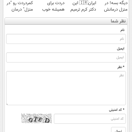
دیگه بسه! در
ایران🇮🇷 این
دردت برای
کمردردت رو "در
منزل درمانش
دکتر کرم ترمیم
همیشه خوب
منزل" درمان
کن
کننده 23 روزه
شه؟ ◀
کنی؟ (◂فیلم +
نظر شما
(◀پرسش‌نامه)
ساخت!
پرسش‌نامه رو پر
◂پرسش‌نامه)
کن!
نام
ایمیل
* نظر
* کد امنیتی