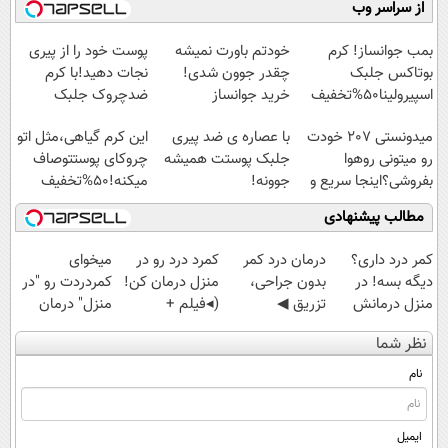
از سراسر وب
سبک و مقاوم |
امشب)
آموزش رایگان
◗پرسش‌نامه◖
پرداخت قسطی
بمب جوانساز! کرم
خودتم باورت نمیشه
پوست خود را از پیری
بوتاکس جلبک
چقدر جوون شدی!
نجات دهید!با کرم
اسپیرولینا50%تخفیف
خرید جوانساز
ضدچروک جلبک
اسپیرولینا با تخفیف
میدونستی 207 خودت
با عصاره ی ضد پیری
این کرم گیاهی،مثل اتو
ویژه
رو میتونی روهوا
جلبک پوستت همیشه
چروکای پوستتوصاف
بفروشی؟اینجا سریع و
جوونه!
میکنه!50%تخفیف
راحت بفروش
مطالب پیشنهادی
کمر درد داری؟
درمان درد کمر
کمرد درد رو در
میخوای
دیگه بسه! در
بدون جراحی،
منزل درمان کن!
کمردردت رو "در
منزل درمانش
تزریق ◀
(◂فیلم +
منزل" درمان
کن
پرسش‌نامه رو پر
پرسش‌نامه)
کنی؟ (◂فیلم +
نظر شما
(◀پرسش‌نامه)
کن ▶
◂پرسش‌نامه)
نام
ایمیل