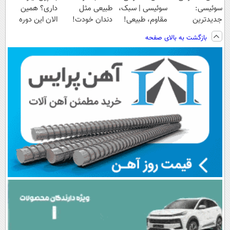
سوئیسی:
سوئیسی | سبک،
طبیعی مثل
داری؟ همین
جدیدترین
مقاوم، طبیعی!
دندان خودت!
الان این دوره
فناوری اروپا،
ویزیت
نصب آسان و
رایگان رو شرکت
بازگشت به بالای صفحه
سبک و مقاوم |
رایگان+پرداخت
پرداخت اقساطی
کن تا دیر نشده!
پرداخت قسطی
اقساطی😍
💳 📍 تهران