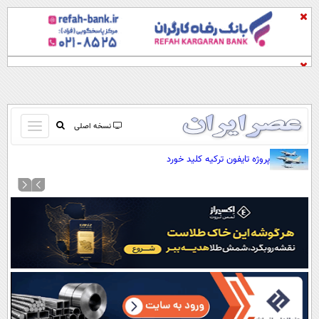
باز
نسخه اصلی
و
صفحه اول
پروژه تایفون ترکیه کلید خورد
بسته
تماس با ما
کردن
آرشیو
منو
جستجو
نظرسنجی
آب و هوا
اوقات شرعی
پیوند ها
سواد زندگی