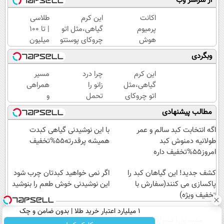
از سراسر وب
اکانت
این کرم
طلاسی
پرمیوم
گیاهی،مثل اتو
| تا 100
هوش
چروکای پوستتو
میلیون
مصنوعیت
صاف
وام
وبگردی
و با
میکنه!+تخفیف
آنی
تخفیف
ویژه
خرید
این کرم
چرا درد
مسیر
بگیر!!!
طلا💰
گیاهی،مثل
زانو را
همراهی
دریافت
ثبت
اتو چروکای
تحمل
و
تخفیف👇
نام
پوستتوصاف
می‌کنی؟
گزارش
مطالب پیشنهادی
👇
کن!
میکنه!50%تخفیف
خیلی
عملکرد
ساده
گروه
اگه انتخابت کبد سالم و عمر
با این نوشیدنی گیاهی کبدت
درمنزل
اسنپ
طولانیه دمنوش کبد
همیشه پرقدرته55%تخفیف
درمانش
در
امروز55%تخفیف داره
کن
۱۴۰۴
کشف جدید! این گیاهان کبد را
اگر نمی خواهید کبدتان چرب شود
پاکسازی می کنند(سفارش با
این نوشیدنی خوش طعم را بنوشید
تخفیف ویژه)
۱ میلیارد اعتبار خرید طلا | بدون ضامن و چک
صفحه اول
فیلم
عصر ایران۲
درباره عصرایران
تماس با ما
آرشیو
جستجو