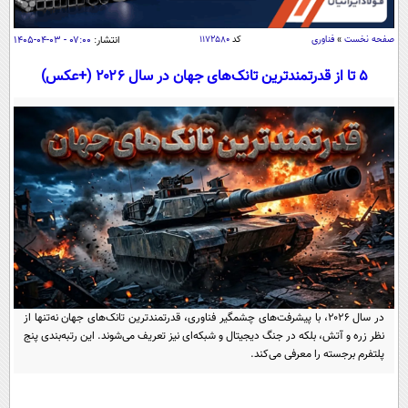
سیاسی
اقتصاد
صفحه نخست
»
فناوری
کد
۱۱۷۲۵۸۰
انتشار:
۰۷:۰۰ - ۰۳-۰۴-۱۴۰۵
جامعه
اقتصادی
۵ تا از قدرتمندترین تانک‌های جهان در سال ۲۰۲۶ (+عکس)
ورزشی
اجتماعی
خودرو
بین الملل
حوادث
فرهنگ و هنر
سیاست خارجی
سلامت
علم و دانش
یک برش دانایی
قرآن
فناوری و It
محیط زیست
گوناگون
علمی
سفر و تفریح
فیلم
سرگرمی
اخبار کریپتو
عصر ایران 2
اقتصاد
در سال ۲۰۲۶، با پیشرفت‌های چشمگیر فناوری، قدرتمندترین تانک‌های جهان نه‌تنها از
باشگاه مغز
نظر زره و آتش، بلکه در جنگ دیجیتال و شبکه‌ای نیز تعریف می‌شوند. این رتبه‌بندی پنج
آموزش زبان
خواندنی ها و دیدنی ها
ورزش
مجله تصویری سلاح
پلتفرم برجسته را معرفی می‌کند.
داستان کوتاه
سیاست