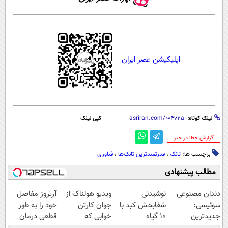
اپلیکیشن عصر ایران
لینک کوتاه:
کپی لینک
‌گزارش خطا در خبر
برچسب ها:
تانک
،
قدرتمندترین تانک‌ها
،
فناوری
مطالب پیشنهادی
دندان مصنوعی
نوشیدنی
ویدیو هولناک از
آرتروز مفاصل
سوئیسی:
شفابخش کبد با
جوان کارتن
خود را به طور
جدیدترین
10 گیاه
خوابی که
قطعی درمان
فناوری اروپا،
موثر(تخفیف تا
میلیاردر شد.
کنید!