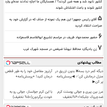
کشور نابود شد و همه ضرر کردند؟ / همسایگان ما اجازه ندادند عده‌ای وارد
کشور شوند و باعث اغتشاش شوند
5
آقای رئیس جمهور! این هم یک نمونه از حذف که در گزارش خود به
صراحت انتقاد کردید
6
حضور محمدجواد ظریف در مراسم تشییع ابوالقاسم قاسم‌زاده
7
زنِ بادیگارد محافظ نیوشا ضیغمی در مسجد شهرک غرب
مطالب پیشنهادی
دیگه کمر درد بسه❌ بدون تزریق در
آرتروز مفاصل خود را به طور قطعی
منزل درمانش کن✅ ◀پرسش‌نامه
درمان کنید! ◗پرسش‌نامه◖
پر کن▶
مرز بین پیری و جوانی پوستت کرم
با این کرم جوانساز، جوانی رو به
ضدچروک جلبکه!40%تخفیف
خودت برگردون(50% تخفیف)