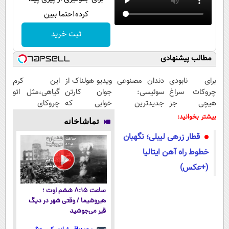
کرده!حتما ببین
ثبت خرید
مطالب پیشنهادی
برای نابودی
دندان مصنوعی
ویدیو هولناک از
این کرم
چروکات سراغ
سوئیسی:
جوان کارتن
گیاهی،مثل اتو
هیچی جز
جدیدترین
خوابی که
چروکای
جوانساز جلبک
فناوری اروپا،
میلیاردر شد.
پوستتوصاف
بیشتر بخوانید:
تماشاخانه
نرو(تخفیف40%)
سبک و مقاوم |
آموزش رایگان
میکنه!50%تخفیف
قطار زرهی لیبلی؛ نگهبان
پرداخت قسطی
خطوط راه‌ آهن ایتالیا
(+عکس)
ساعت ۸:۱۵ ششم اوت ؛
هیروشیما / وقتی شهر در دیگ
قیر می‌جوشید