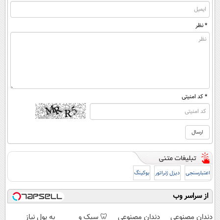
* نظر
* کد امنیتی
اعتبارسنجی
دیزل ژنراتور
بوکینگ
از سراسر وب
دندان مصنوعی
دندان مصنوعی
🦷 سبک و
به پول نیاز