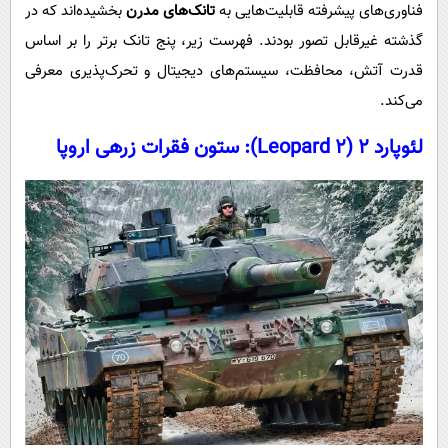
پیامک
فناوری‌های پیشرفته قابلیت‌هایی به
تانک‌های مدرن
بخشیده‌اند که در
سرگرمی
گذشته غیرقابل تصور بودند. فهرست زیر، پنج تانک برتر را بر اساس
روانشناسی
فناوری
قدرت آتش، محافظت، سیستم‌های دیجیتال و تحرک‌پذیری معرفی
آشپزی
گوناگون
می‌کند.
دانلود
حوادث
لئوپارد ۲ (Leopard 2): ستون فقرات زرهی اروپا
محیط زیست
سلامت
فرهنگی
بین الملل
اجتماعی
حیات وحش
سیاست خارجی