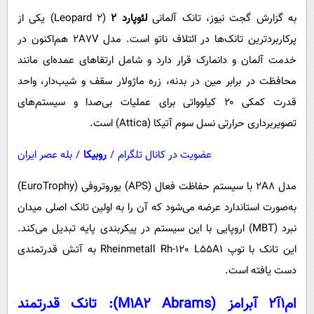
به گزارش گجت نیوز، تانک آلمانی
لئوپارد ۲
(Leopard 2) یکی از
پرکاربردترین تانک‌ها در ائتلاف ناتو است. مدل 2A7V هم‌اکنون در
خدمت آلمان و دانمارک قرار دارد و شامل ارتقاهای عمده‌ای مانند
محافظت در برابر مین در بدنه، زره ماژولار سقف و شیب‌دار، واحد
قدرت کمکی ۲۰ کیلوواتی برای عملیات بی‌صدا و سیستم‌های
تصویربرداری حرارتی نسل سوم آتیکا (Attica) است.
عضویت در کانال تلگرام
/
روبیکا
/
بله عصر ایران
مدل 2A8 با سیستم حفاظت فعال (APS) یوروتروفی (EuroTrophy)
به‌صورت استاندارد عرضه می‌شود که آن را به اولین تانک اصلی میدان
نبرد (MBT) اروپایی با این سیستم در پیکربندی پایه تبدیل می‌کند.
این تانک با توپ Rheinmetall Rh-120 L55A1 به آتش قدرتمندی
دست یافته است.
ام1آ2 آبرامز (M1A2 Abrams): تانک قدرتمند