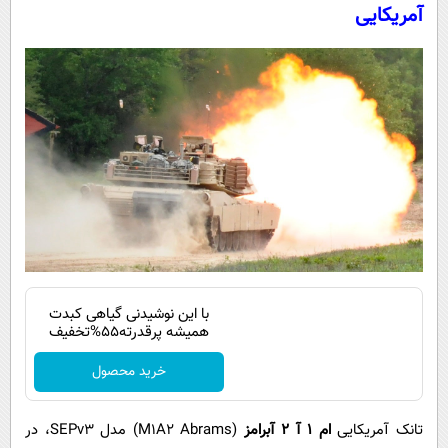
آمریکایی
با این نوشیدنی گیاهی کبدت
همیشه پرقدرته55%تخفیف
خرید محصول
تانک آمریکایی
ام ۱ آ ۲ آبرامز
(M1A2 Abrams) مدل SEPv3، در