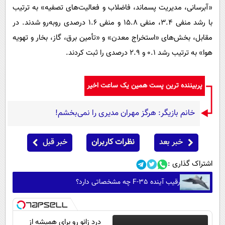
«آبرسانی، مدیریت پسماند، فاضلاب و فعالیت‌های تصفیه» به ترتیب
با رشد منفی ۳.۴، منفی ۱۵.۸ و منفی ۱.۶ درصدی روبه‌رو شدند. در
مقابل، بخش‌های «استخراج معدن» و «تأمین برق، گاز، بخار و تهویه
هوا» به ترتیب رشد ۰.۱ و ۲.۹ درصدی را ثبت کردند.
پربیننده ترین پست همین یک ساعت اخیر
خانم بازیگر: هرگز مهران مدیری را نمی‌بخشم!
خبر بعد
نظرات کاربران
خبر قبل
اشتراک گذاری :
رقیب آینده F-35 چه مشخصاتی دارد؟
درد زانو رو برای همیشه از