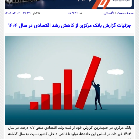
سیاسی
اقتصاد
صفحه نخست
»
اقتصادی
کد
۱۱۷۲۶۳۶
انتشار:
۱۹:۲۹ - ۰۲-۰۴-۱۴۰۵
جامعه
اقتصادی
جزئیات گزارش بانک مرکزی از کاهش رشد اقتصادی در سال ۱۴۰۴
ورزشی
اجتماعی
خودرو
بین الملل
حوادث
فرهنگ و هنر
سیاست خارجی
سلامت
علم و دانش
یک برش دانایی
قرآن
فناوری و It
محیط زیست
گوناگون
علمی
سفر و تفریح
فیلم
سرگرمی
اخبار کریپتو
عصر ایران 2
اقتصاد
باشگاه مغز
آموزش زبان
خواندنی ها و دیدنی ها
ورزش
مجله تصویری سلاح
بانک مرکزی در جدیدترین گزارش خود از ثبت رشد اقتصادی منفی ۰.۷ درصد در سال
داستان کوتاه
سیاست
۱۴۰۴ خبر داد. بر اساس این داده‌ها، تولید ناخالص داخلی کشور نسبت به سال گذشته