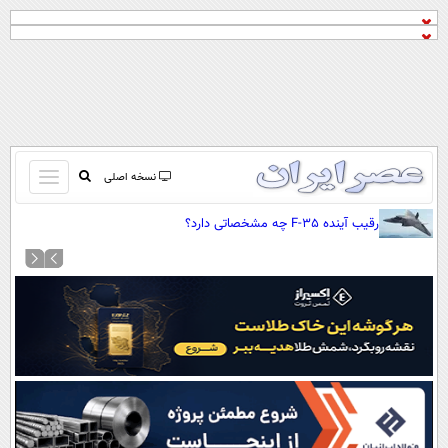
باز
نسخه اصلی
و
صفحه اول
رقیب آینده F-35 چه مشخصاتی دارد؟
بسته
تماس با ما
کردن
آرشیو
منو
جستجو
نظرسنجی
آب و هوا
اوقات شرعی
پیوند ها
سواد زندگی