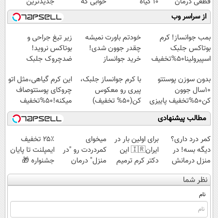
قطعی درمان
10 گیاه
خوابی که
جدیدترین
کنید!
موثر(تخفیف تا
میلیاردر شد.
فناوری اروپا،
از سراسر وب
◗پرسش‌نامه◖
امشب)
آموزش رایگان
سبک و مقاوم |
پرداخت قسطی
بمب جوانساز! کرم
خودتم باورت نمیشه
زیر تیغ جراحی و
بوتاکس جلبک
چقدر جوون شدی!
بوتاکس نروید!
اسپیرولینا50%تخفیف
خرید جوانساز
ضدچروک جلبک
اسپیرولینا با تخفیف
با40%تخفیف
بدون سوزن پوستتو
با کرم جوانساز جلبک،
این کرم گیاهی،مثل اتو
ویژه
10سال جوون
پیری رو معکوس
چروکای پوستتوصاف
کن50%تخفیف پاییزی
کن(50% تخفیف)
میکنه!50%تخفیف
مطالب پیشنهادی
کمر درد داری؟
برای اولین بار در
میخوای
۲۵٪ تخفیف
دیگه بسه! در
ایران🇮🇷 این
کمردردت رو "در
ایمپلنت تا پایان
منزل درمانش
دکتر کرم ترمیم
منزل" درمان
جشنواره 🎁
کن
کننده 23 روزه
کنی؟ (◂فیلم +
نظر شما
(◀پرسش‌نامه)
ساخت!
◂پرسش‌نامه)
نام