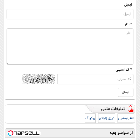
ایمیل
* نظر
* کد امنیتی
اعتبارسنجی
دیزل ژنراتور
بوکینگ
از سراسر وب