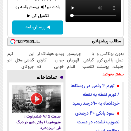
یادت ببر! ◀ پرسش‌نامه رو
تکمیل کن ▶
◀ پرسش‌نامه
مطالب پیشنهادی
بدون بوتاکس و
با چربیسوز
ویدیو هولناک از
این کرم
عمل، با این کرم
گیاهی قهرمان
جوان کارتن
گیاهی،مثل اتو
جلبک، پوستت
تناسب اندام
خوابی که
چروکای
رو جوان کن
شو60%تخفیف
میلیاردر شد.
پوستتوصاف
بیشتر بخوانید:
تماشاخانه
آموزش رایگان
میکنه!50%تخفیف
تورم 3 رقمی در روستاها
/ تورم نقطه‌ به نقطه
خردادماه به ۹۰درصد رسید
سود بانکی ۴۰ درصدی
ساعت ۸:۱۵ ششم اوت ؛
تصویب نشده، در دست
هیروشیما / وقتی شهر در دیگ
قیر می‌جوشید