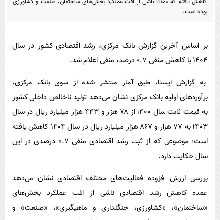
کاهش یافته که عمدتاً ناشی از افت عملکرد بخش‌های ساختمان، صنعت و کشاورزی
پیامک
سرگرمی
بوده است.
روانشناسی
فناوری
آشپزی
گوناگون
بر اساس آخرین گزارش بانک مرکزی، رشد اقتصادی کشور در سال
دانلود
حوادث
۱۴۰۴ با کاهش منفی ۰.۷ درصد، منفی اعلام شد.
محیط زیست
به گزارش ایسنا، طبق آمار منتشر شده از سوی بانک مرکزی،
سلامت
برآوردهای اولیه بانک مرکزی نشان می‌دهد تولید ناخالص داخلی کشور
به قیمت ثابت سال ۱۴۰۰ از ۷۸ هزار و ۴۴۳ هزار میلیارد ریال در سال
فرهنگی
۱۴۰۳ به ۷۷ هزار و ۸۶۷ هزار میلیارد ریال در سال ۱۴۰۴ کاهش یافته
بین الملل
است؛ موضوعی که از ثبت رشد اقتصادی منفی ۰.۷ درصدی در این
اجتماعی
سال حکایت دارد.
حیات وحش
بررسی ارزش افزوده فعالیت‌های مختلف اقتصادی نشان می‌دهد
سیاست خارجی
عمده کاهش رشد اقتصادی ناشی از افت عملکرد بخش‌های
«ساختمان»، «کشاورزی، جنگلداری و ماهیگیری»، «صنعت» و