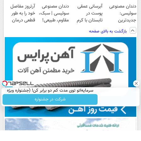
دندان مصنوعی
آبرسانی عمقی
دندان مصنوعی
آرتروز مفاصل
سوئیسی:
پوست در
سوئیسی | سبک،
خود را به طور
جدیدترین
تابستان با کرم
مقاوم، طبیعی!
قطعی درمان
فناوری اروپا،
جوانساز آلمانی!
ویزیت
کنید!
بازگشت به بالای صفحه
سبک و مقاوم |
رایگان+پرداخت
◗پرسش‌نامه◖
پرداخت قسطی
اقساطی😍
سرمایه‌اتو توی مدت کم دو برابر کن! (جشنواره ویژه
زاگرس)🔥
شرکت در جشنواره