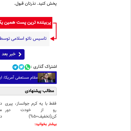
پخش کنید. نذرتان قبول.
پربیننده ترین پست همین ی
تاسیس ناتو اسلامی توسط 
خبر بعد
اشتراک گذاری :
مقام مستعفی آمریکا: ای
مطالب پیشنهادی
فقط با یه کرم جوانساز، پیری
د
رو از خودت دور
م
کن(تخفیف50%)
دا
بیشتر بخوانید: