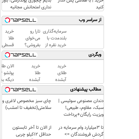
خرید | با طلاسی پس انداز
بدیم چجوری پولدارشی! باور
کنید
نداری امتحانش مجانیه
از سراسر وب
سرمایه‌گذاری
تارا رو
خرید
بلندمدت با
می‌خوای
طلا
خرید نقره از
بفروشی؟
قسطی
دیجی‌کالا
با
شد!!!!!!
وبگردی
خودرو۴۵
یک‌روزه
خرید
خرید
الان طلا
بفروشش
طلای
طلا
آبشده
آبشده
دیگه بده
حتی با
با 100
سرمایه‌گ
مطالب پیشنهادی
۱۰۰هزارتومان
هزار
طلا با ا
تومن
بی‌بهره
دندان مصنوعی سوئیسی |
چای سبز مخصوص لاغری و
سبک، مقاوم، طبیعی!
سلامتی(تخفیف تا امشب)
ویزیت رایگان+پرداخت
اقساطی😍
تا 3میلیارد وام سرمایه در
از الان تا آخر تابستون
گردش فروشندگان =>
حداقل 12کیلو چربی