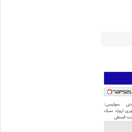
عی سوئیسی:
وری اروپا، سبک
اخت قسطی