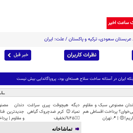
ک ساعت اخیر
عربستان سعودی، ترکیه و پاکستان / علت: ایران
نظرات کاربران
خبر قبل
نکه ایران در آستانه ساخت سلاح هسته‌ای بود، پروپاگاندایی بیش نیست
ندان مصنوعی سبک و مقاوم
دیگه هیچوقت پیری سراغت
دندان مصنو
ی‌خوای؟ پرداخت اقساطی هم
نمیاد😉 کرم ضدچروک گیاهی
جدیدترین فنا
ریم!😍 | 📍تهران
👈🏻45%تخفیف
و مقاوم | پرد
تماشاخانه