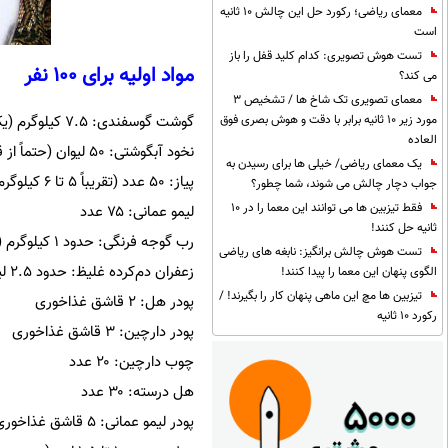
معمای ریاضی؛ رکورد حل این چالش 10 ثانیه
است
تست هوش تصویری: کدام کلید قفل را باز
مواد اولیه برای ۱۰۰ نفر
می کند؟
معمای تصویری تک شاخ ها / تشخیص 3
گوشت گوسفندی: ۷.۵ کیلوگرم (یک کیلو هم دنبه بخرید)
مورد زیر 10 ثانیه برابر با دقت و هوش بصری فوق
العاده
نخود آبگوشتی: ۵۰ لیوان (حتماً از قبل خیس بخورد)
یک معمای ریاضی/ خیلی ها برای رسیدن به
پیاز: ۵۰ عدد (تقریباً ۵ تا ۶ کیلوگرم)
جواب دچار چالش می شوند، شما چطور؟
فقط تیزبین ها می توانند این معما را در 10
لیمو عمانی: ۷۵ عدد
ثانیه حل کنند!
رب گوجه فرنگی: حدود ۱ کیلوگرم (یا ۵۰ قاشق غذاخوری)
تست هوش چالش برانگیز: نابغه های ریاضی
زعفران دم‌کرده غلیظ: حدود ۲.۵ لیتر (۱۲.۵ فنجان)
الگوی پنهان این معما را پیدا کنند!
تیزبین ها مچ این ماهی پنهان کار را بگیرند! /
پودر هل: ۲ قاشق غذاخوری
رکورد 10 ثانیه
پودر دارچین: ۳ قاشق غذاخوری
چوب دارچین: ۲۰ عدد
هل درسته: ۳۰ عدد
پودر لیمو عمانی: ۵ قاشق غذاخوری