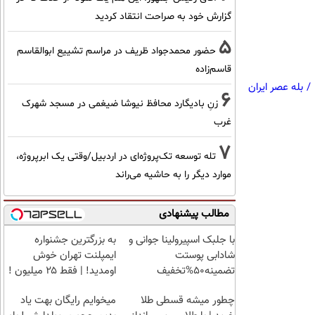
گزارش خود به صراحت انتقاد کردید
5
حضور محمدجواد ظریف در مراسم تشییع ابوالقاسم
قاسم‌زاده
/
بله عصر ایران
6
زنِ بادیگارد محافظ نیوشا ضیغمی در مسجد شهرک
غرب
7
تله توسعه تک‌پروژه‌ای در اردبیل/وقتی یک ابرپروژه،
موارد دیگر را به حاشیه می‌راند
مطالب پیشنهادی
با جلبک اسپیرولینا جوانی و
به بزرگترین جشنواره
شادابی پوستت
ایمپلنت تهران خوش
تضمینه50%تخفیف
اومدید! | فقط ۲۵ میلیون !
چطور میشه قسطی طلا
میخوایم رایگان بهت یاد