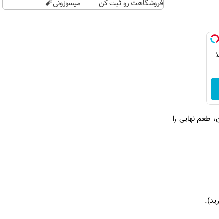
فروشگاهت رو ثبت کن
میسوزونی🧨
لا
، طعم نهایی را
ید).