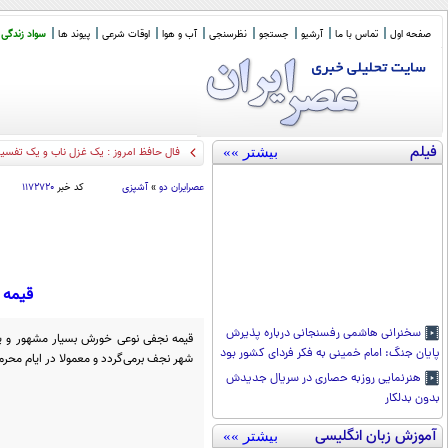
صفحه اول
تماس با ما
آرشیو
جستجو
نظرسنجی
آب و هوا
اوقات شرعی
پیوند ها
سواد زندگی
فیلم
بیشتر »»
فال حافظ امروز : یک غزل ناب و یک تفسیر گویا (31 ا
عصرايران دو
»
آشپزی
کد خبر
۱۱۷۲۷۲۰
قیمه ن
سخنرانی هاشمی رفسنجانی درباره پذیرش
قیمه نجفی نوعی خورش بسیار مشهور و پ
پایان جنگ: امام خمینی به فکر فردای کشور بود
شهر نجف برمی‌گردد و معمولا در ایام محرم 
هنرنمایی روزبه حصاری در سریال جدیدش
بدون بدلکار
آموزش زبان انگلیسی
بیشتر »»