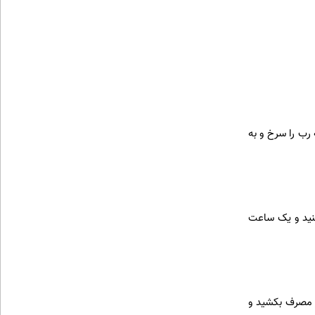
رب را سرخ و به
کنید و یک ساعت
 در ظرف های یکبار مصرف بکشید و