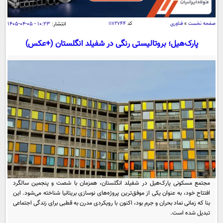
سیاسی
اقتصاد
صفحه نخست
»
فناوری
کد
۱۱۷۲۷۴۴
انتشار:
۱۰:۲۳ - ۰۵-۰۴-۱۴۰۵
جامعه
اقتصادی
پارک‌هیل؛ بروتالیستی رنگی در شفیلد انگلستان (+عکس)
ورزشی
اجتماعی
خودرو
بین الملل
حوادث
فرهنگ و هنر
سیاست خارجی
سلامت
علم و دانش
یک برش دانایی
قرآن
فناوری و It
محیط زیست
گوناگون
علمی
سفر و تفریح
فیلم
سرگرمی
اخبار کریپتو
عصر ایران 2
اقتصاد
باشگاه مغز
مجتمع مسکونی پارک‌هیل در شفیلد انگلستان، همزمان با شصت و پنجمین سالگرد
آموزش زبان
خواندنی ها و دیدنی ها
ورزش
مجله تصویری سلاح
افتتاح خود، به عنوان یکی از موفق‌ترین پروژه‌های نوسازی بریتانیا شناخته می‌شود. این
بنا که زمانی نماد بحران و جرم بود، اکنون با رویکردی مدرن به قطبی برای زندگی اجتماعی
داستان کوتاه
سیاست
تبدیل شده است.