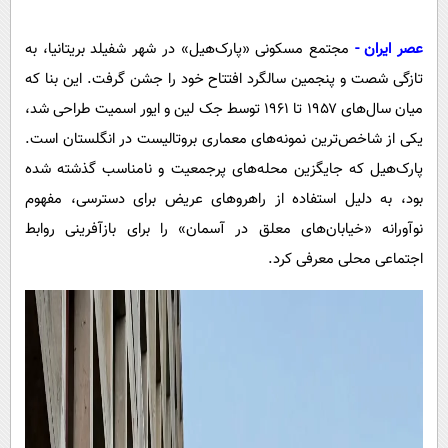
پیامک
سرگرمی
روانشناسی
فناوری
عصر ایران -
مجتمع مسکونی «پارک‌هیل» در شهر شفیلد بریتانیا، به
تازگی شصت و پنجمین سالگرد افتتاح خود را جشن گرفت. این بنا که
آشپزی
گوناگون
میان سال‌های ۱۹۵۷ تا ۱۹۶۱ توسط جک لین و ایور اسمیت طراحی شد،
دانلود
حوادث
یکی از شاخص‌ترین نمونه‌های معماری بروتالیست در انگلستان است.
محیط زیست
پارک‌هیل که جایگزین محله‌های پرجمعیت و نامناسب گذشته شده
سلامت
بود، به دلیل استفاده از راهروهای عریض برای دسترسی، مفهوم
نوآورانه «خیابان‌های معلق در آسمان» را برای بازآفرینی روابط
فرهنگی
اجتماعی محلی معرفی کرد.
بین الملل
اجتماعی
حیات وحش
سیاست خارجی