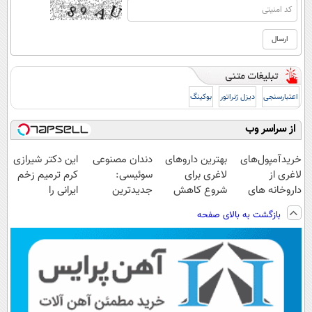
اعتبارسنجی
دیزل ژنراتور
بوکینگ
از سراسر وب
خریدآمپول‌های
بهترین داروهای
دندان مصنوعی
این دکتر شیرازی
لاغری از
لاغری برای
سوئیسی:
کرم ترمیم زخم
داروخانه های
شروع کاهش
جدیدترین
ایرانی را
اطرافت، ارسال
وزن، ارسال از
فناوری اروپا،
ساخت!!!
بازگشت به بالای صفحه
فوری همراه با
داروخانه های
سبک و مقاوم |
پک یخ!
نزدیکت!
پرداخت قسطی