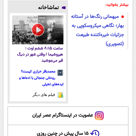
پوستتوصاف
ارزان‌تر از
با ارسال از
ارسال از
بیشتر بخوانید:
تماشاخانه
میکنه!50%تخفیف
همه‌جا بخر!
داروخانه و پک
داروخانه
میهمانی رنگ‌ها در آستانه
یخ!
نزدیکت
بهار؛ نگاهی میکروسکوپی به
جزئیات خیره‌کننده طبیعت
(تصویری)
ساعت ۸:۱۵ ششم اوت ؛
هیروشیما / وقتی شهر در دیگ
قیر می‌جوشید
محمدباقر خرازی کیست؟
روحانی جنجالی با ادعاها و
ایده‌های تخیلی
فیلم های دیگر
عضویت در اینستاگرام عصر ایران
۱۵ سال پیش در چنین روزی