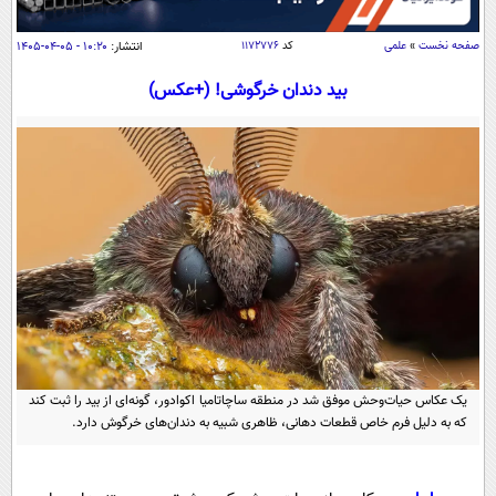
سیاسی
اقتصاد
صفحه نخست
»
علمی
کد
۱۱۷۲۷۷۶
انتشار:
۱۰:۲۰ - ۰۵-۰۴-۱۴۰۵
جامعه
اقتصادی
بید دندان خرگوشی! (+عکس)
ورزشی
اجتماعی
خودرو
بین الملل
حوادث
فرهنگ و هنر
سیاست خارجی
سلامت
علم و دانش
یک برش دانایی
قرآن
فناوری و It
محیط زیست
گوناگون
علمی
سفر و تفریح
فیلم
سرگرمی
اخبار کریپتو
عصر ایران 2
اقتصاد
باشگاه مغز
یک عکاس حیات‌وحش موفق شد در منطقه ساچاتامیا اکوادور، گونه‌ای از بید را ثبت کند
آموزش زبان
خواندنی ها و دیدنی ها
که به دلیل فرم خاص قطعات دهانی، ظاهری شبیه به دندان‌های خرگوش دارد.
ورزش
مجله تصویری سلاح
داستان کوتاه
سیاست