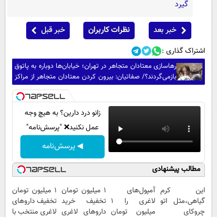
گیرد
خبر بعد
نظرات کاربران
خبر قبل
اشتراک گذاری :
رهاسازی معتادان متجاهر در تهران؛ خیابان‌ها دوباره به پاتوق
بازمی‌گردند؟/ صفاتیان: بیرون کردن معتادان متجاهر از مراکز
فقط یک بهانه است
زانو درد دارین؟ به هیچ وجه
عمل نکنید❌ "پرسش‌نامه"
◀ پرسش‌نامه
مطالب پیشنهادی
این کرم
آمپول‌های
1 میلیون تومان
۱ میلیون تومان
گیاهی،مثل اتو
لاغری را ۱
تخفیف خرید
تخفیف داروهای
چروکای
میلیون تومان
داروهای لاغری
لاغری منتخب با