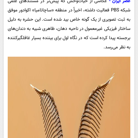
عصر ایران -
عکاسی از حیات‌وحش که پیش‌تر در مستندهای علمی
پیامک
سرگرمی
شبکه PBS فعالیت داشته، اخیراً در منطقه «ساچاتامیا» اکوادور موفق
روانشناسی
فناوری
به ثبت تصویری از یک گونه خاص بید شده است. این حشره به دلیل
آشپزی
گوناگون
ساختار فیزیکی غیرمعمول در ناحیه دهان، ظاهری شبیه به دندان‌های
دانلود
حوادث
برجسته پیدا کرده است که در نگاه اول برای بیننده بسیار غافلگیرکننده
به نظر می‌رسد.
محیط زیست
سلامت
فرهنگی
بین الملل
اجتماعی
حیات وحش
سیاست خارجی