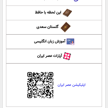
این لحظه با حافظ
گلستان سعدی
آموزش زبان انگلیسی
آپارات عصر ایران
اپلیکیشن عصر ایران