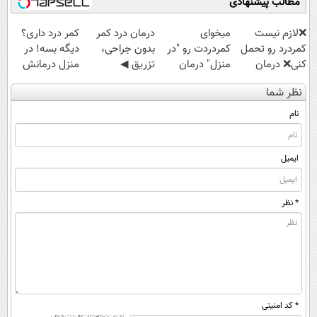
مطالب پیشنهادی
❌لازم نیست
میخوای
درمان درد کمر
کمر درد داری؟
کمردرد رو تحمل
کمردردت رو "در
بدون جراحی،
دیگه بسه! در
کنی❌ درمان
منزل" درمان
تزریق ◀
منزل درمانش
بدون جراحی و
کنی؟ (◂فیلم +
پرسش‌نامه رو پر
کن
نظر شما
قرص
◂پرسش‌نامه)
کن ▶
(◀پرسش‌نامه)
(پرسشنامه)
نام
ایمیل
* نظر
* کد امنیتی