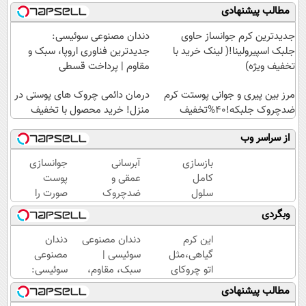
مطالب پیشنهادی
جدیدترین کرم جوانساز حاوی
دندان مصنوعی سوئیسی:
جلبک اسپیرولینا!( لینک خرید با
جدیدترین فناوری اروپا، سبک و
تخفیف ویژه)
مقاوم | پرداخت قسطی
مرز بین پیری و جوانی پوستت کرم
درمان دائمی چروک های پوستی در
ضدچروک جلبکه!40%تخفیف
منزل! خرید محصول با تخفیف
از سراسر وب
بازسازی
آبرسانی
جوانسازی
کامل
عمقی و
پوست
سلول
ضدچروک
صورت را
های
قوی
با کرم
وبگردی
مرده
گیاهی
ضدچروک
پوست،
بدون
آلمانی
این کرم
دندان مصنوعی
دندان
با کرم
عوارض!!
تجربه
گیاهی،مثل
سوئیسی |
مصنوعی
جوانساز
(تخفیف
کنید!
اتو چروکای
سبک، مقاوم،
سوئیسی:
جلبک(50%
تا امشب)
پوستتوصاف
طبیعی! ویزیت
جدیدترین
مطالب پیشنهادی
تخفیف)
میکنه!50%تخفیف
رایگان+پرداخت
فناوری