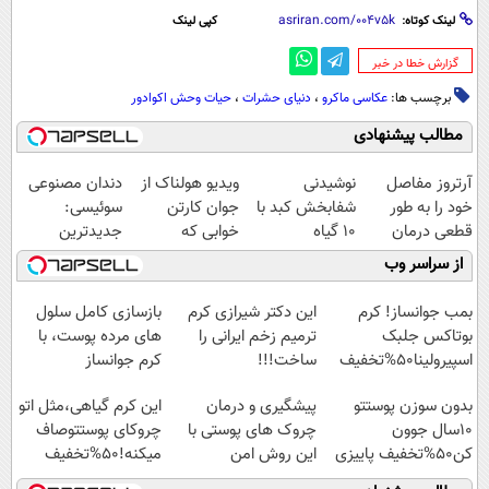
لینک کوتاه:
کپی لینک
‌گزارش خطا در خبر
برچسب ها:
عکاسی ماکرو
،
دنیای حشرات
،
حیات وحش اکوادور
مطالب پیشنهادی
آرتروز مفاصل
نوشیدنی
ویدیو هولناک از
دندان مصنوعی
خود را به طور
شفابخش کبد با
جوان کارتن
سوئیسی:
قطعی درمان
10 گیاه
خوابی که
جدیدترین
کنید!
موثر(تخفیف تا
میلیاردر شد.
فناوری اروپا،
از سراسر وب
◗پرسش‌نامه◖
امشب)
آموزش رایگان
سبک و مقاوم |
پرداخت قسطی
بمب جوانساز! کرم
این دکتر شیرازی کرم
بازسازی کامل سلول
بوتاکس جلبک
ترمیم زخم ایرانی را
های مرده پوست، با
اسپیرولینا50%تخفیف
ساخت!!!
کرم جوانساز
جلبک(50% تخفیف)
بدون سوزن پوستتو
پیشگیری و درمان
این کرم گیاهی،مثل اتو
10سال جوون
چروک های پوستی با
چروکای پوستتوصاف
کن50%تخفیف پاییزی
این روش امن
میکنه!50%تخفیف