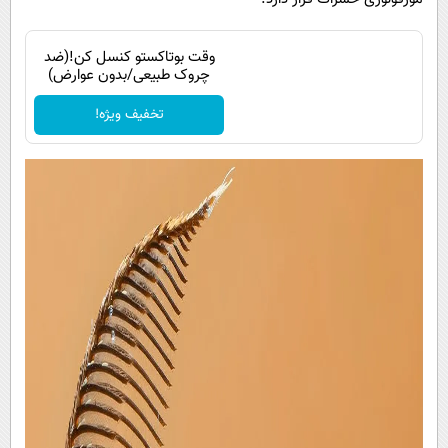
وقت بوتاکستو کنسل کن!(ضد
چروک طبیعی/بدون عوارض)
تخفیف ویژه!