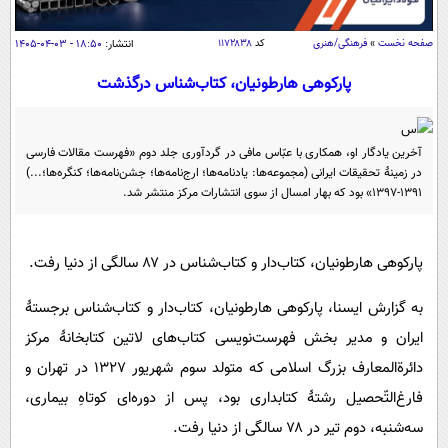
سیاسی
اقتصاد
صفحه نخست
»
فرهنگی/هنری
کد
۱۱۷۲۸۳۸
انتشار:
۱۸:۵۰ - ۰۳-۰۴-۱۴۰۵
جامعه
اقتصادی
پارکوهی هارطونیان، کتاب‌شناس درگذشت
ورزشی
اجتماعی
خودرو
بین الملل
حوادث
آخرین یادگار او، همکاری با عبّاس مافی در گردآوری جلد دوم «فهرست مقالات فارسی
در زمینۀ تحقیقات ایرانی (مجموعه‌ها: یادنامه‌ها؛ ارج‌نامه‌ها؛ جشن‌نامه‌ها؛ کنگره‌ها؛...)
فرهنگ و هنر
سیاست خارجی
سلامت
۱۳۹۱-۱۳۹۷» بود که بهار امسال از سوی انتشارات مرکز منتشر ‌شد.
علم و دانش
یک برش دانایی
قرآن
فناوری و It
محیط زیست
پارکوهی هارطونیان، کتاب‌دار و کتاب‌شناس در ۸۷ سالگی از دنیا رفت.
گوناگون
علمی
سفر و تفریح
به گزارش ایسنا، پارکوهی هارطونیان، کتاب‌دار و کتاب‌شناس برجستۀ
فیلم
سرگرمی
اخبار کریپتو
ایران و مدیر بخش فهرست‌نویسی کتاب‌های لاتین کتابخانۀ مرکز
عصر ایران 2
اقتصاد
باشگاه مغز
دائرة‌المعارف بزرگ اسلامی که متولد سوم شهریور ۱۳۲۷ در تهران و
آموزش زبان
خواندنی ها و دیدنی ها
ورزش
مجله تصویری سلاح
فارغ‌التّحصیل رشتۀ کتابداری بود، پس از دوره‌ای کوتاهِ بیماری،
داستان کوتاه
سیاست
سه‌شنبه، دوم تیر در ۷۸ سالگی از دنیا رفت.