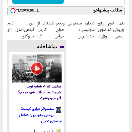
مطالب پیشنهادی
تنها کرم رفع
دندان مصنوعی
ویدیو هولناک از
این کرم
چروکی که مجوز
سوئیسی:
جوان کارتن
گیاهی،مثل اتو
رسمی وزارت
جدیدترین
خوابی که
چروکای
بهداشت دارد
فناوری اروپا،
میلیاردر شد.
پوستتوصاف
تماشاخانه
سبک و مقاوم |
آموزش رایگان
میکنه!50%تخفیف
پرداخت قسطی
ساعت ۸:۱۵ ششم اوت ؛
هیروشیما / وقتی شهر در دیگ
قیر می‌جوشید
محمدباقر خرازی کیست؟
روحانی جنجالی با ادعاها و
ایده‌های تخیلی
فیلم های دیگر