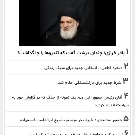
1
باقر خرازی؛ چندان درشت گفت که تندروها را جا گذاشت!
2
«تجرد قطعی»، انتخابی جدید برای سبک زندگی
3
شرط جدید برای بازنشستگی اعلام شد
4
آقای رئیس جمهور! این هم یک نمونه از حذف که در گزارش خود به
صراحت انتقاد کردید
5
حضور محمدجواد ظریف در مراسم تشییع ابوالقاسم قاسم‌زاده
6
زنِ بادیگارد محافظ نیوشا ضیغمی در مسجد شهرک غرب