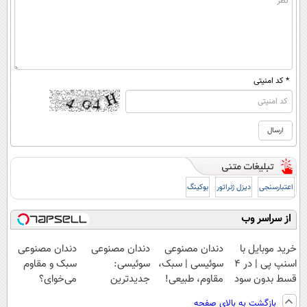
* کد امنیتی
اعتبارسنجی
دیزل ژنراتور
بوکینگ
از سراسر وب
خرید موبایل با
دندان مصنوعی
دندان مصنوعی
دندان مصنوعی
اسنپ پی | در ۴
سوئیسی | سبک،
سوئیسی:
سبک و مقاوم
قسط بدون سود
مقاوم، طبیعی!
جدیدترین
می‌خوای؟
و کارمزد!
ویزیت
فناوری اروپا،
پرداخت اقساطی
بازگشت به بالای صفحه