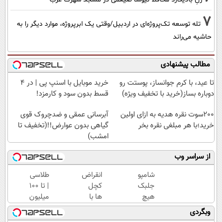
7
تله توسعه تک‌پروژه‌ای در اردبیل/وقتی یک ابرپروژه، موارد دیگر را به
حاشیه می‌راند
مطالب پیشنهادی
تا عید، با کرم جوانساز، پوستت رو
خرید موبایل با اسنپ پی | در ۴
دوباره بساز(خرید با تخفیف ویژه)
قسط بدون سود و کارمزد!
200سوت نقره هدیه به ازای اولین
آبرسانی عمقی و ضدچروک قوی
خرید؛با هر مبلغی نقره بخر
گیاهی بدون عوارض!!(تخفیف تا
امشب)
از سراسر وب
شامپو
انقراض
طلاسی
جلبک
کچل
| تا 100
هیچ
ها با
میلیون
جای
این
وام
وبگردی
خالی
پک
آنی