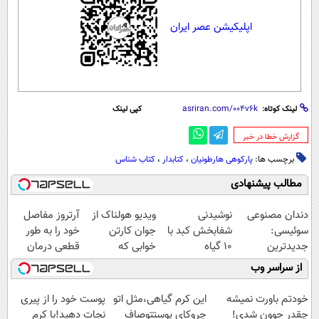
اپلیکیشن عصر ایران
لینک کوتاه:
کپی لینک
‌گزارش خطا در خبر
برچسب ها:
پارکوهی هارطونیان
،
کتابدار
،
کتاب شناس
مطالب پیشنهادی
دندان مصنوعی
نوشیدنی
ویدیو هولناک از
آرتروز مفاصل
سوئیسی:
شفابخش کبد با
جوان کارتن
خود را به طور
جدیدترین
10 گیاه
خوابی که
قطعی درمان
فناوری اروپا،
موثر(تخفیف تا
میلیاردر شد.
کنید!
از سراسر وب
سبک و مقاوم |
امشب)
آموزش رایگان
◗پرسش‌نامه◖
پرداخت قسطی
خودتم باورت نمیشه
این کرم گیاهی،مثل اتو
پوست خود را از پیری
چقدر جوون شدی!
چروکای پوستتوصاف
نجات دهید!با کرم