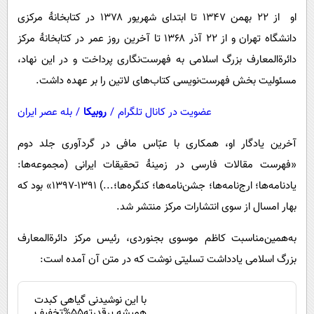
پیامک
سرگرمی
او از ۲۲ بهمن ۱۳۴۷ تا ابتدای شهریور ۱۳۷۸ در کتابخانۀ مرکزی
روانشناسی
فناوری
دانشگاه تهران و از ۲۲ آذر ۱۳۶۸ تا آخرین روز عمر در کتابخانۀ مرکز
آشپزی
دائرة‌المعارف بزرگ اسلامی به فهرست‌نگاری پرداخت و در این نهاد،
گوناگون
مسئولیت بخش فهرست‌نویسی کتاب‌های لاتین را بر عهده داشت.
دانلود
حوادث
عضویت در کانال تلگرام
/
روبیکا
/
بله عصر ایران
محیط زیست
سلامت
آخرین یادگار او، همکاری با عبّاس مافی در گردآوری جلد دوم
فرهنگی
«فهرست مقالات فارسی در زمینۀ تحقیقات ایرانی (مجموعه‌ها:
یادنامه‌ها؛ ارج‌نامه‌ها؛ جشن‌نامه‌ها؛ کنگره‌ها؛...) ۱۳۹۱-۱۳۹۷» بود که
بین الملل
بهار امسال از سوی انتشارات مرکز منتشر ‌شد.
اجتماعی
به‌همین‌مناسبت کاظم موسوی بجنوردی، رئیس مرکز دائرة‌المعارف
حیات وحش
بزرگ اسلامی یادداشت تسلیتی نوشت که در متن آن آمده است:
سیاست خارجی
با این نوشیدنی گیاهی کبدت
همیشه پرقدرته55%تخفیف