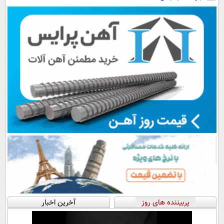
رایگان+پرداخت
سبک و مقاوم |
هم داریم!😍 |
اقساطی😍
پرداخت قسطی
📍تهران
پربیننده های روز
آخرین اخبار