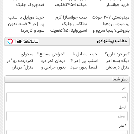
خرید جوانساز
میکنه!50%تخفیف
ضدچروک جلبک
اسپیرولینا با تخفیف
میدونستی 207 خودت
بمب جوانساز! کرم
خرید موبایل با اسنپ
ویژه
رو میتونی روهوا
بوتاکس جلبک
پی | در ۴ قسط بدون
بفروشی؟اینجا سریع و
اسپیرولینا50%تخفیف
سود و کارمزد!
راحت بفروش
مطالب پیشنهادی
کمر درد داری؟
خرید موبایل با
‼️جراحی ممنوع‼️
میخوای
دیگه بسه! در
اسنپ پی | در ۴
درمان کمر درد
کمردردت رو "در
منزل درمانش
قسط بدون سود
بدون جراحی و
منزل" درمان
کن
و کارمزد!
دوره نقاهت
کنی؟ (◂فیلم +
نظر شما
(◀پرسش‌نامه)
◂پرسش‌نامه)
نام
ایمیل
* نظر