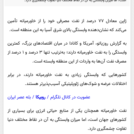
است، اما میزان وابستگی به آن در نقاط مختلف دنیا تفاوت چشمگیری دارد.
پیامک
سرگرمی
روانشناسی
فناوری
ژاپن معادل ۷۷ درصد از نفت مصرفی خود را از خاورمیانه تأمین
آشپزی
گوناگون
می‌کند که نشان‌دهنده وابستگی بالای شرق آسیا به این منطقه است.
دانلود
حوادث
به گزارش روزیاتو، آمریکا و کانادا در میان اقتصادهای بزرگ، کمترین
محیط زیست
وابستگی را به نفت خاورمیانه دارند؛ به‌ترتیب تنها ۳ درصد و ۱ درصد از
سلامت
مصرف نفت آن‌ها به واردات از این منطقه وابسته است.
فرهنگی
کشورهایی که وابستگی زیادی به نفت خاورمیانه دارند، در برابر
بین الملل
اختلالات عرضه و شوک‌های ژئوپلیتیکی آسیب‌پذیرتر هستند.
اجتماعی
عضویت در کانال تلگرام
/
روبیکا
/
بله عصر ایران
حیات وحش
نفت خاورمیانه همچنان یکی از منابع حیاتی انرژی برای بسیاری از
سیاست خارجی
کشورهای جهان است، اما میزان وابستگی به آن در نقاط مختلف دنیا
تفاوت چشمگیری دارد.