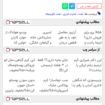
‌گزارش خطا در خبر
برچسب ها:
نفت
،
امنیت انرژی
،
نفت خاورمیانه
مطالب پیشنهادی
X55 پرو برای
آرتروز مفاصل
اسپری
ویدیو هولناک از
فروش داری؟
خود را به طور
حشره‌کش خانه
جوان کارتن
اینجا راحت و
قطعی درمان
و گیاهان خانگی،
خوابی که
سریع بفروشش
کنید!
نابودکننده انواع
میلیاردر شد.
از سراسر وب
◗پرسش‌نامه◖
حشرات خانگی و
آموزش رایگان
آفات
این دکتر شیرازی کرم
جای بخیه داری؟؟ فقط
این کرم گیاهی،مثل اتو
ترمیم زخم ایرانی را
در 3 هفته ترمیمش
چروکای پوستتوصاف
ساخت!!!
کن!😍
میکنه!50%تخفیف
چربیسوزی که شگفتی
بمب جوانساز! کرم
بدون سوزن پوستتو
لاغری آسان را رقم زد!
بوتاکس جلبک
10سال جوون
اسپیرولینا50%تخفیف
کن50%تخفیف پاییزی
مطالب پیشنهادی