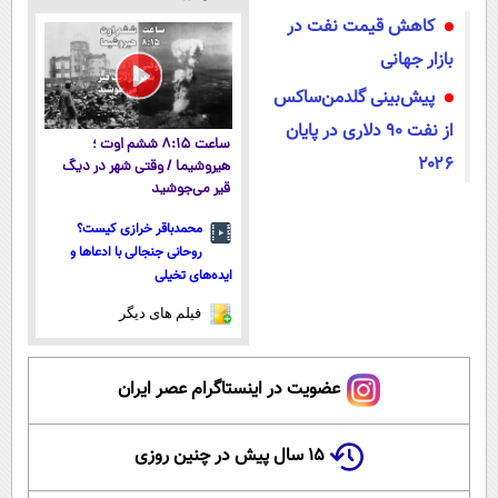
میکنه!50%تخفیف
آموزش رایگان
داروخانه های
داروخانه
کاهش قیمت نفت در
معتبر
نزدیکت
بازار جهانی
پیش‌بینی گلدمن‌ساکس
از نفت ۹۰ دلاری در پایان
ساعت ۸:۱۵ ششم اوت ؛
۲۰۲۶
هیروشیما / وقتی شهر در دیگ
قیر می‌جوشید
محمدباقر خرازی کیست؟
روحانی جنجالی با ادعاها و
ایده‌های تخیلی
فیلم های دیگر
عضویت در اینستاگرام عصر ایران
۱۵ سال پیش در چنین روزی