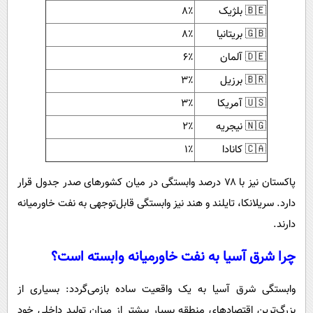
🇧🇪 بلژیک
۸٪
🇬🇧 بریتانیا
۸٪
🇩🇪 آلمان
۶٪
🇧🇷 برزیل
۳٪
🇺🇸 آمریکا
۳٪
🇳🇬 نیجریه
۲٪
🇨🇦 کانادا
۱٪
پاکستان نیز با ۷۸ درصد وابستگی در میان کشورهای صدر جدول قرار
دارد. سریلانکا، تایلند و هند نیز وابستگی قابل‌توجهی به نفت خاورمیانه
دارند.
چرا شرق آسیا به نفت خاورمیانه وابسته است؟
وابستگی شرق آسیا به یک واقعیت ساده بازمی‌گردد: بسیاری از
بزرگ‌ترین اقتصادهای منطقه بسیار بیشتر از میزان تولید داخلی خود