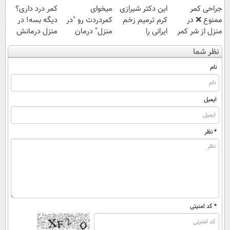
جراحی کمر
این دکتر شیرازی
میخوای
کمر درد داری؟
ممنوع ❌ در
کرم ترمیم زخم
کمردردت رو "در
دیگه بسه! در
منزل از شر کمر
ایرانی را
منزل" درمان
منزل درمانش
درد خلاص
ساخت!!!
کنی؟ (◂فیلم +
کن
نظر شما
شوید◂پرسش‌نامه
◂پرسش‌نامه)
(◀پرسش‌نامه)
نام
ایمیل
* نظر
* کد امنیتی