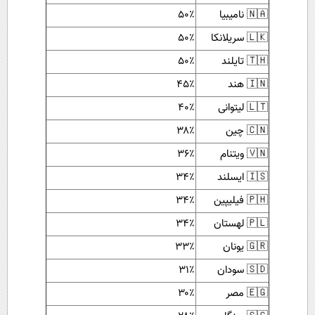
🇳🇦 نامیبیا
۵۰٪
🇱🇰 سریلانکا
۵۰٪
🇹🇭 تایلند
۵۰٪
🇮🇳 هند
۴۵٪
🇱🇹 لیتوانی
۴۰٪
🇨🇳 چین
۳۸٪
🇻🇳 ویتنام
۳۶٪
🇮🇸 ایسلند
۳۴٪
🇵🇭 فیلیپین
۳۴٪
🇵🇱 لهستان
۳۴٪
🇬🇷 یونان
۳۳٪
🇸🇩 سودان
۳۱٪
🇪🇬 مصر
۳۰٪