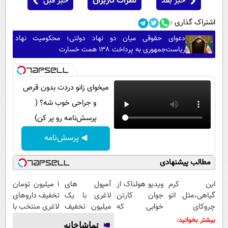
خبر بعد
نظرات کاربران
خبر قبل
اشتراک گذاری :
دعوای حقوقی میان دو نهاد دولتی؛ محکومیت نهاد
ریاست‌جمهوری به پرداخت ۱۳۸ همت خسارت
میخوای زانو دردت بدون قرص
و جراحی خوب شه؟ (
پرسش‌نامه رو پر کن)
◀ پرسش‌نامه
مطالب پیشنهادی
این کرم
ویدیو هولناک از
آمپول های
۱ میلیون تومان
گیاهی،مثل اتو
جوان کارتن
لاغری با یک
تخفیف داروهای
چروکای
خوابی که
میلیون تخفیف
لاغری منتخب با
پوستتوصاف
میلیاردر شد.
| ارسال از
ارسال از
بیشتر بخوانید:
تماشاخانه