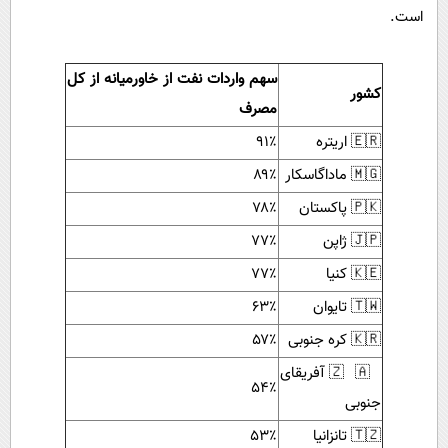
است.
سهم واردات نفت از خاورمیانه از کل
کشور
مصرف
🇪🇷 اریتره
۹۱٪
🇲🇬 ماداگاسکار
۸۹٪
🇵🇰 پاکستان
۷۸٪
🇯🇵 ژاپن
۷۷٪
🇰🇪 کنیا
۷۷٪
🇹🇼 تایوان
۶۳٪
🇰🇷 کره جنوبی
۵۷٪
🇿🇦 آفریقای
۵۴٪
جنوبی
🇹🇿 تانزانیا
۵۳٪