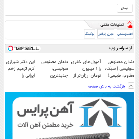
اعتبارسنجی
دیزل ژنراتور
بوکینگ
از سراسر وب
دندان مصنوعی
آمپول‌های لاغری
دندان مصنوعی
این دکتر شیرازی
سوئیسی | سبک،
را ۱ میلیون
سوئیسی:
کرم ترمیم زخم
مقاوم، طبیعی!
تومان ارزان‌تر از
جدیدترین
ایرانی را
ویزیت
همه‌جا بخر!
فناوری اروپا،
ساخت!!!
بازگشت به بالای صفحه
رایگان+پرداخت
سبک و مقاوم |
اقساطی😍
پرداخت قسطی