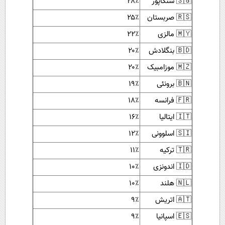
🇸🇬 سنگاپور
۲۸٪
🇷🇸 صربستان
۲۵٪
🇲🇾 مالزی
۲۲٪
🇧🇩 بنگلادش
۲۰٪
🇲🇿 موزامبیک
۲۰٪
🇧🇳 برونئی
۱۹٪
🇫🇷 فرانسه
۱۸٪
🇮🇹 ایتالیا
۱۶٪
🇸🇮 اسلوونی
۱۲٪
🇹🇷 ترکیه
۱۱٪
🇮🇩 اندونزی
۱۰٪
🇳🇱 هلند
۱۰٪
🇦🇹 اتریش
۹٪
🇪🇸 اسپانیا
۹٪