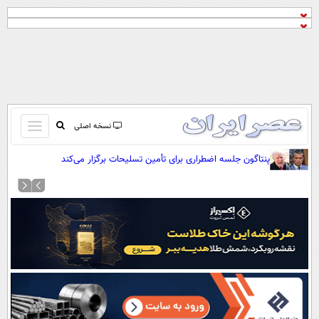
باز
نسخه اصلی
و
صفحه اول
پنتاگون جلسه اضطراری برای تأمین تسلیحات برگزار می‌کند
بسته
تماس با ما
کردن
آرشیو
منو
جستجو
نظرسنجی
آب و هوا
اوقات شرعی
پیوند ها
سواد زندگی