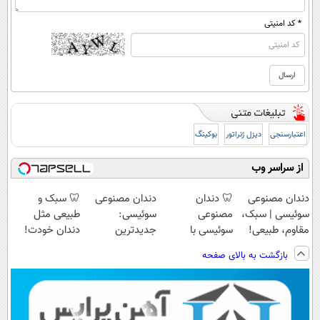
* کد امنیتی
اعتبارسنجی
دیزل ژنراتور
بوکینگ
از سراسر وب
دندان مصنوعی
🦷 دندان
دندان مصنوعی
🦷 سبک و
سوئیسی | سبک،
مصنوعی
سوئیسی:
طبیعی مثل
مقاوم، طبیعی!
سوئیسی با
جدیدترین
دندان خودت!
ویزیت
تکنولوژی
فناوری اروپا،
نصب آسان و
بازگشت به بالای صفحه
رایگان+پرداخت
دیجیتال |
سبک و مقاوم |
پرداخت اقساطی
اقساطی😍
پرداخت در 4
پرداخت قسطی
💳 📍 تهران
قسط |📍 تهران