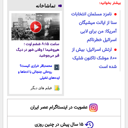
۱۴۰۴
تکنولوژی
فناوری اروپا،
طبیعی! ویزیت
بیشتر بخوانید:
تماشاخانه
دیجیتال |
سبک و مقاوم |
رایگان+پرداخت
نامزد مسلمان انتخابات
پرداخت در 4
پرداخت قسطی
اقساطی😍
قسط |📍 تهران
سنا از ایالت میشیگان
آمریکا: من برای لابی
اسرائیل خطرناکم
ساعت ۸:۱۵ ششم اوت ؛
ارتش اسرائیل: بیش از
هیروشیما / وقتی شهر در دیگ
قیر می‌جوشید
۸۰۰ موشک تاکنون شلیک
شده است
محمدباقر خرازی کیست؟
روحانی جنجالی با ادعاها و
ایده‌های تخیلی
فیلم های دیگر
عضویت در اینستاگرام عصر ایران
۱۵ سال پیش در چنین روزی