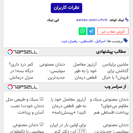
نظرات کاربران
لینک کوتاه:
کپی لینک
‌گزارش خطا در خبر
برچسب ها:
اسرائیل
،
فلسطین
،
رهبران عرب
مطالب پیشنهادی
ماشین برلیانس
آرتروز مفاصل
دندان مصنوعی
کمر درد داری؟
گذاشتی برای
خود را به طور
سوئیسی:
دیگه بسه! در
فروش؟ با خیال
قطعی درمان
جدیدترین
منزل درمانش
راحت بفروش
کنید!
فناوری اروپا،
کن
از سراسر وب
◗پرسش‌نامه◖
سبک و مقاوم |
(◀پرسش‌نامه)
پرداخت قسطی
دندان مصنوعی سبک و
آرتروز مفاصل خود را
🦷 سبک و طبیعی مثل
مقاوم می‌خوای؟
به طور قطعی درمان
دندان خودت! نصب
پرداخت اقساطی هم
کنید! ◗پرسش‌نامه◖
آسان و پرداخت
داریم!😍 | 📍تهران
اقساطی 💳 📍 تهران
دندان مصنوعی
برای اولین بار در ایران
🦷 دندان مصنوعی
سوئیسی: جدیدترین
🇮🇷 این دکتر کرم
سوئیسی با تکنولوژی