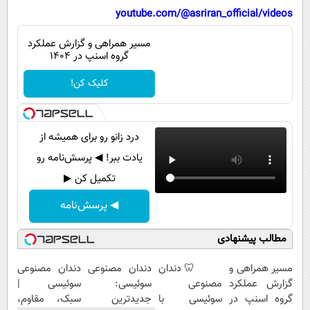
پیامک
سرگرمی
youtube.com/@asriran_official/videos
روانشناسی
فناوری
مسیر همراهی و گزارش عملکرد
گروه اسنپ در ۱۴۰۴
آشپزی
گوناگون
دانلود
کلیک کن!
حوادث
محیط زیست
سلامت
درد زانو رو برای همیشه از
یادت ببر! ◀ پرسش‌نامه رو
فرهنگی
تکمیل کن ▶
بین الملل
◀ پرسش‌نامه
اجتماعی
مطالب پیشنهادی
حیات وحش
سیاست خارجی
مسیر همراهی و
🦷 دندان
دندان مصنوعی
دندان مصنوعی
گزارش عملکرد
مصنوعی
سوئیسی:
سوئیسی |
گروه اسنپ در
سوئیسی با
جدیدترین
سبک، مقاوم،