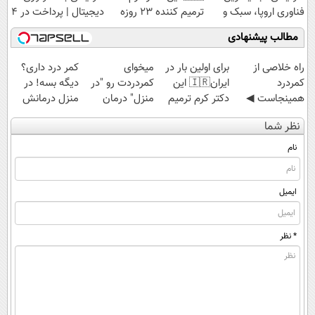
فناوری اروپا، سبک و
ترمیم کننده 23 روزه
دیجیتال | پرداخت در 4
مقاوم | پرداخت
ساخت!
قسط |📍 تهران
مطالب پیشنهادی
قسطی
‌راه خلاصی از
برای اولین بار در
میخوای
کمر درد داری؟
کمردرد
ایران🇮🇷 این
کمردردت رو "در
دیگه بسه! در
همینجاست ◀
دکتر کرم ترمیم
منزل" درمان
منزل درمانش
فقط کافیه فرم
کننده 23 روزه
کنی؟ (◂فیلم +
کن
نظر شما
رو پر کنی!
ساخت!
◂پرسش‌نامه)
(◀پرسش‌نامه)
نام
ایمیل
* نظر