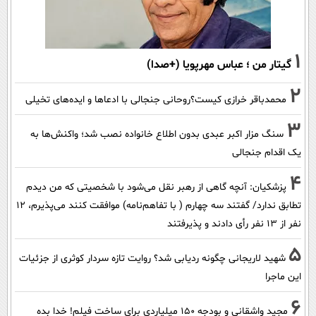
1
گیتار من ؛ عباس مهرپویا (+صدا)
2
محمدباقر خرازی کیست؟روحانی جنجالی با ادعاها و ایده‌های تخیلی
3
سنگ مزار اکبر عبدی بدون اطلاع خانواده نصب شد؛ واکنش‌ها به
یک اقدام جنجالی
4
پزشکیان‌: آنچه گاهی از رهبر نقل می‌شود با شخصیتی که من دیدم
تطابق ندارد/ گفتند سه چهارم ( با تفاهم‌نامه) موافقت کنند می‌پذیرم، 12
نفر از 13 نفر رأی دادند و پذیرفتند
5
شهید لاریجانی چگونه ردیابی شد؟ روایت تازه سردار کوثری از جزئیات
این ماجرا
6
مجید واشقانی و بودجه 150 میلیاردی برای ساخت فیلم! خدا بده