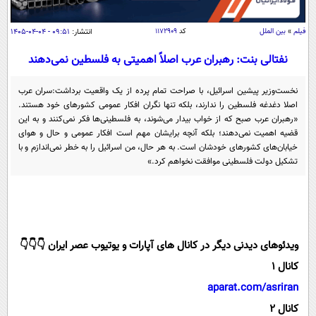
سیاسی
اقتصاد
فیلم
»
بین الملل
کد
۱۱۷۲۹۰۹
انتشار:
۰۹:۵۱ - ۰۴-۰۴-۱۴۰۵
جامعه
اقتصادی
نفتالی بنت: رهبران عرب اصلاً اهمیتی به فلسطین نمی‌دهند
ورزشی
اجتماعی
خودرو
نخست‌وزیر پیشین اسرائیل، با صراحت تمام پرده از یک واقعیت برداشت:سران عرب
بین الملل
حوادث
اصلا دغدغه فلسطین را ندارند، بلکه تنها نگران افکار عمومی کشور‌های خود هستند.
«رهبران عرب صبح که از خواب بیدار می‌شوند، به فلسطینی‌ها فکر نمی‌کنند و به این
فرهنگ و هنر
سیاست خارجی
سلامت
قضیه اهمیت نمی‌دهند؛ بلکه آنچه برایشان مهم است افکار عمومی و حال و هوای
خیابان‌های کشور‌های خودشان است. به هر حال، من اسرائیل را به خطر نمی‌اندازم و با
علم و دانش
یک برش دانایی
تشکیل دولت فلسطینی موافقت نخواهم کرد.»
قرآن
فناوری و It
محیط زیست
گوناگون
علمی
سفر و تفریح
فیلم
سرگرمی
اخبار کریپتو
عصر ایران 2
ویدئوهای دیدنی دیگر در کانال های آپارات و یوتیوب عصر ایران 👇👇👇
اقتصاد
باشگاه مغز
کانال 1
آموزش زبان
خواندنی ها و دیدنی ها
ورزش
مجله تصویری سلاح
aparat.com/asriran
داستان کوتاه
سیاست
کانال 2