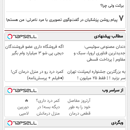
برکت ولی چرا؟
7
پیام روشن پزشکیان در گفت‌و‌گوی تصویری با مرد نامرئی: من هستم!
مطالب پیشنهادی
دندان مصنوعی سوئیسی:
اگه فروشگاه داری عضو فروشندگان
جدیدترین فناوری اروپا، سبک و
دیجی پی شو 3 میلیارد وام بگیر
مقاوم | پرداخت قسطی
به بزرگترین جشنواره ایمپلنت تهران
کمرد درد رو در منزل درمان کن!
سر بزنید ! | فقط ۲۵ میلیون !
(◂فیلم + پرسش‌نامه)
از سراسر وب
آرتروز مفاصل
کمر درد داری؟
🔥
خود را به طور
دیگه بسه! در
دوربین
قطعی درمان
منزل درمانش
لامپی
کنید!
کن
چرخشی
وبگردی
◗پرسش‌نامه◖
(◀پرسش‌نامه)
360