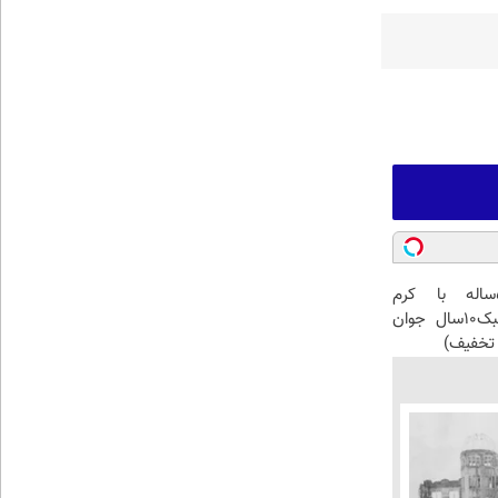
این آقای58ساله با کرم
ضدچروک جلبک10سال جوان
تخفیف)