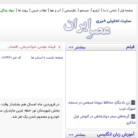
صفحه اول
تماس با ما
آرشیو
جستجو
نظرسنجی
آب و هوا
اوقات شرعی
پیوند ها
سواد زندگی
فیلم
بیشتر »»
فرشاد مؤمنی: شوک‌درمانی، اقتصاد ایران ر
صفحه نخست
»
استان ها
کد خبر
۱۱۷۲۹۳۰
زنِ بادیگارد محافظ نیوشا ضیغمی در مسجد
در فروردین ماه امسال هم بخشدار وقت چمس
شهرک غرب
خودرو و مصدوم شدن یک نفر شد.
گریه‌های سحر دولتشاهی در آغوش غزل
شاکری
آموزش زبان انگلیسی
بیشتر »»