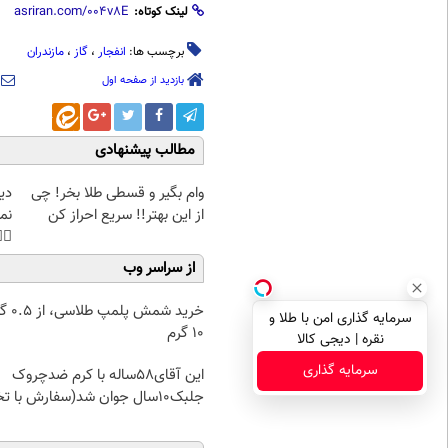
لینک کوتاه:
مازندران
،
گاز
،
انفجار
برچسب ها:
بازدید از صفحه اول
مطالب پیشنهادی
غت
وام بگیر و قسطی طلا بخر! چی
هی
از این بهتر!! سریع احراز کن
45%تخفیف
از سراسر وب
۰.۵ گرم تا
سرمایه گذاری امن با طلا و
۱۰ گرم
نقره | دیجی کالا
سرمایه گذاری
این آقای58ساله با کرم ضدچروک
جلبک10سال جوان شد(سفارش با تخفیف)