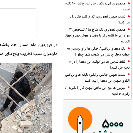
معمای ریاضی؛ رکورد حل این چالش 10 ثانیه
است
تست هوش تصویری: کدام کلید قفل را باز
می کند؟
معمای تصویری تک شاخ ها / تشخیص 3
مورد زیر 10 ثانیه برابر با دقت و هوش بصری فوق
العاده
در فروردین ماه امسال هم بخشدا
یک معمای ریاضی/ خیلی ها برای رسیدن به
مازندران سبب تخریب پنج بنای مسکونی، خسارت به ۲ دستگاه
جواب دچار چالش می شوند، شما چطور؟
فقط تیزبین ها می توانند این معما را در 10
ثانیه حل کنند!
تست هوش چالش برانگیز: نابغه های ریاضی
الگوی پنهان این معما را پیدا کنند!
تیزبین ها مچ این ماهی پنهان کار را بگیرند! /
رکورد 10 ثانیه