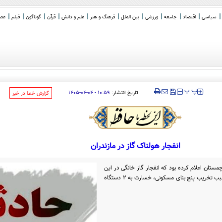
سیاسی
اقتصاد
جامعه
ورزشی
بین الملل
فرهنگ و هنر
علم و دانش
قرآن
گوناگون
فیلم
عصر 
ا به بهشت ما
_
‍‍‍ پ
پ
تاریخ انتشار:
۱۰:۵۹ - ۰۴-۰۴-۱۴۰۵
‌گزارش خطا در خبر
انفجار هولناک گاز در مازندران
تان اعلام کرده بود که انفجار گاز خانگی در این
بخش شهرستان نور خطه غربی مازندران سبب تخریب پنج بنای مسکونی، خسارت به ۲ دستگاه