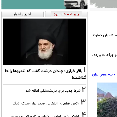
پربیننده های روز
آخرین اخبار
م شعبان دماوند
 جراحات وارده،
1
باقر خرازی؛ چندان درشت گفت که تندروها را جا
/
بله عصر ایران
گذاشت!
2
شرط جدید برای بازنشستگی اعلام شد
3
«تجرد قطعی»، انتخابی جدید برای سبک زندگی
4
پزشکیان: هر زمان می‌خواهیم کاری انجام دهیم،