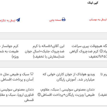
کپی لینک
ارسال به دوستان
نسخه چاپی
ارسال به تلگرام
ز جلبک، هدیه
این آقای58ساله با کرم
دیگه هیچوقت پیری سرا
رید با تخفیف
ضدچروک جلبک10سال جوان
نمیاد😉 کرم ضدچروک گیا
ویژه)
شد(سفارش با تخفیف)
👈
 مثل دندان خودت! نصب
ویدیو هولناک از جوان کارتن خوابی که
خرید شمش پلمپ طلاسی، از 
اخت اقساطی 💳 📍 تهران
میلیاردر شد. آموزش رایگان
وعی سوئیسی: جدیدترین
دندان مصنوعی سوئیسی | سبک، مقاوم،
ا، سبک و مقاوم | پرداخت
طبیعی! ویزیت رایگان+پرداخت اقساطی😍
قسطی