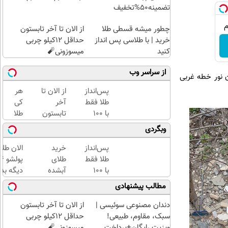
تضمینه50%تخفیف
چطور میشه قسطی طلا
از الان تا آخر تابستون
خرید | با طلاسی پس انداز
حداقل 12کیلو چربی
کنید
میسوزونی🧨
از سراسر وب
 نور خطه غربی
پس‌انداز
از الان تا
هر
طلا فقط
آخر
کی
با ۱۰۰
تابستون
طلا
هزارتومان
حداقل
داره،
وبگردی
(امن و
12کیلو
غم
راحت)
چربی
نداره!
پس‌انداز
خرید
الان طلا
میسوزونی
😊💎
طلا فقط
طلای
🧨
(خرید
با ۱۰۰
آبشده
دیگه بده
طلا با
هزارتومان
حتی با
سرمایه‌گ
مطالب پیشنهادی
چند
(امن و
۱۰۰هزارتومان
طلا با ا
کلیک)
راحت)
بی‌بهره
دندان مصنوعی سوئیسی |
از الان تا آخر تابستون
سبک، مقاوم، طبیعی!
حداقل 12کیلو چربی
ویزیت رایگان+پرداخت
میسوزونی🧨