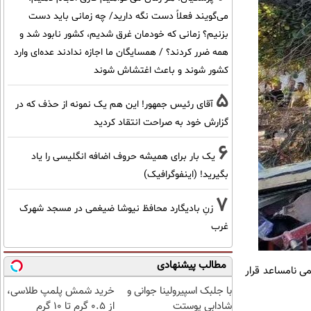
می‌گویند فعلاً دست نگه دارید/ چه زمانی باید دست
بزنیم؟ زمانی که خودمان غرق شدیم، کشور نابود شد و
همه ضرر کردند؟ / همسایگان ما اجازه ندادند عده‌ای وارد
کشور شوند و باعث اغتشاش شوند
5
آقای رئیس جمهور! این هم یک نمونه از حذف که در
گزارش خود به صراحت انتقاد کردید
6
یک بار برای همیشه حروف اضافه انگلیسی را یاد
بگیرید! (اینفوگرافیک)
7
زنِ بادیگارد محافظ نیوشا ضیغمی در مسجد شهرک
غرب
مطالب پیشنهادی
ی نامساعد قرار
با جلبک اسپیرولینا جوانی و
خرید شمش پلمپ طلاسی،
شادابی پوستت
از ۰.۵ گرم تا ۱۰ گرم