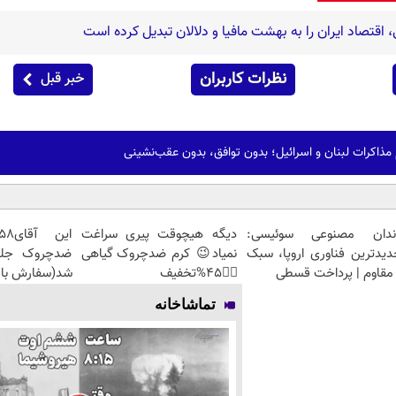
اقتصاد ایران را به بهشت مافیا و دلالان تبدیل کرده است
نظرات کاربران
خبر قبل
 مذاکرات لبنان و اسرائیل؛ بدون توافق، بدون عقب‌نشینی
ندان مصنوعی سوئیسی:
دیگه هیچوقت پیری سراغت
دیدترین فناوری اروپا، سبک
نمیاد😉 کرم ضدچروک گیاهی
مقاوم | پرداخت قسطی
👈🏻45%تخفیف
شد(سفارش با 
تماشاخانه