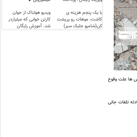
اقساطی😍
با یک پنجم هزینه ی
ویدیو هولناک از جوان
کاشت، موهات رو پرپشت
کارتن خوابی که میلیاردر
کن(شامپو جلبک سبز)
شد. آموزش رایگان
رش ها علت وقوع
دثه تلفات جانی