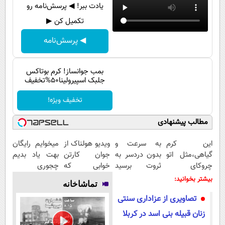
پیامک
سرگرمی
یادت ببر! ◀ پرسش‌نامه رو
تکمیل کن ▶
روانشناسی
فناوری
◀ پرسش‌نامه
آشپزی
گوناگون
دانلود
حوادث
بمب جوانساز! کرم بوتاکس
محیط زیست
جلبک اسپیرولینا50%تخفیف
سلامت
تخفیف ویژه!
فرهنگی
مطالب پیشنهادی
بین الملل
این کرم
به سرعت و
ویدیو هولناک از
میخوایم رایگان
اجتماعی
گیاهی،مثل اتو
بدون دردسر به
جوان کارتن
بهت یاد بدیم
چروکای
ثروت برسید
خوابی که
چجوری
حیات وحش
پوستتوصاف
(دوره کاملا
میلیاردر شد.
پولدارشی! باور
بیشتر بخوانید:
تماشاخانه
میکنه!50%تخفیف
رایگان
آموزش رایگان
نداری امتحانش
سیاست خارجی
تصاویری از عزاداری سنتی
پولسازی)
مجانیه
زنان قبیله بنی اسد در کربلا