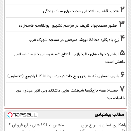
2
«تجرد قطعی»، انتخابی جدید برای سبک زندگی
3
حضور محمدجواد ظریف در مراسم تشییع ابوالقاسم قاسم‌زاده
4
زنِ بادیگارد محافظ نیوشا ضیغمی در مسجد شهرک غرب
5
ابطحی: حرف های باقرخرازی، افتتاح شعبه رسمی حکومت اسلامی
داعش است
6
بانوی معماری که به بتن روح داد؛ درباره سوتلانا کانا رادویچ (+تصاویر)
7
خمسه: همه بازیگرها شیطنت هایی داشتند ولی اکبر عبدی، مرد
خانواده بود
مطالب پیشنهادی
راهکاری آسان و سریع برای
ماشین تیبا گذاشتی برای فروش ؟