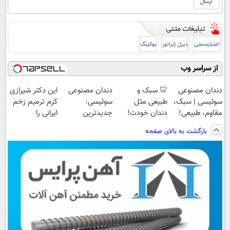
اعتبارسنجی
دیزل ژنراتور
بوکینگ
از سراسر وب
دندان مصنوعی
🦷 سبک و
دندان مصنوعی
این دکتر شیرازی
سوئیسی | سبک،
طبیعی مثل
سوئیسی:
کرم ترمیم زخم
مقاوم، طبیعی!
دندان خودت!
جدیدترین
ایرانی را
ویزیت
نصب آسان و
فناوری اروپا،
ساخت!!!
بازگشت به بالای صفحه
رایگان+پرداخت
پرداخت اقساطی
سبک و مقاوم |
اقساطی😍
💳 📍 تهران
پرداخت قسطی