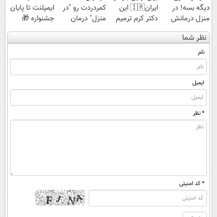
دیگه بسه! در
ایران🇮🇷 این
کمردردت رو "در
ایمپلنت تا پایان
منزل درمانش
دکتر کرم ترمیم
منزل" درمان
جشنواره 🎁
کن
کننده 23 روزه
کنی؟ (◂فیلم +
نظر شما
(◀پرسش‌نامه)
ساخت!
◂پرسش‌نامه)
نام
ایمیل
* نظر
* کد امنیتی