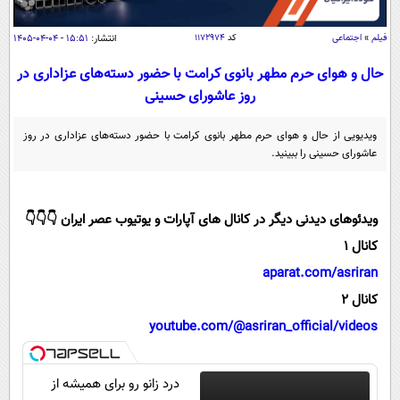
سیاسی
اقتصاد
فیلم
»
اجتماعی
کد
۱۱۷۲۹۷۴
انتشار:
۱۵:۵۱ - ۰۴-۰۴-۱۴۰۵
جامعه
اقتصادی
حال و هوای حرم مطهر بانوی کرامت با حضور دسته‌های عزاداری در
روز عاشورای حسینی
ورزشی
اجتماعی
خودرو
بین الملل
حوادث
ویدیویی از حال و هوای حرم مطهر بانوی کرامت با حضور دسته‌های عزاداری در روز
عاشورای حسینی را ببینید.
فرهنگ و هنر
سیاست خارجی
سلامت
علم و دانش
یک برش دانایی
قرآن
ویدئوهای دیدنی دیگر در کانال های آپارات و یوتیوب عصر ایران 👇👇👇
فناوری و It
محیط زیست
کانال 1
گوناگون
علمی
سفر و تفریح
aparat.com/asriran
فیلم
سرگرمی
اخبار کریپتو
کانال 2
عصر ایران 2
اقتصاد
باشگاه مغز
youtube.com/@asriran_official/videos
آموزش زبان
خواندنی ها و دیدنی ها
ورزش
مجله تصویری سلاح
داستان کوتاه
سیاست
درد زانو رو برای همیشه از