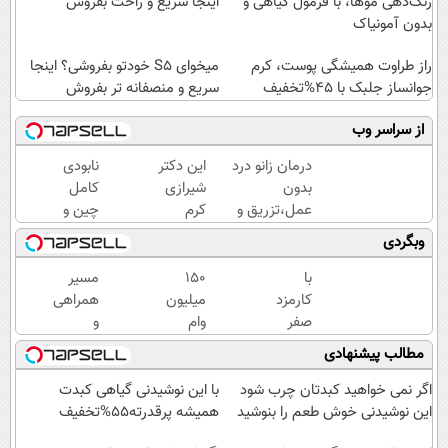
رنگ‌دهی موها، با فرمول گیاهی و
اینجا سریع و راحت بفروش
بدون آمونیاک
راز طراوت همیشگی پوست، کرم
میخوای S5 خودتو بفروشی؟ اینجا
جوانساز جلبک با 45%تخفیف
سریع و منصفانه تر بفروش
از سراسر وب
درمان زانو درد
این دکتر
نابودی
بدون
شیرازی
کامل
عمل،تزریق و
کرم
چین و
دارو
ترمیم
چروک
وبگردی
(◂پرسش‌نامه)
زخم
با کرم
ایرانی را
آلمانی۴۰٪تخفیف
با
150
مسیر
ساخت!!!
کارمزد
میلیون
همراهی
صفر
وام
و
تومان
بگیر،
گزارش
مطالب پیشنهادی
وام
مک
عملکرد
بگیر و
بوک
گروه
اگر نمی خواهید کبدتان چرب شود
با این نوشیدنی گیاهی کبدت
طلا
بخر | با
اسنپ
این نوشیدنی خوش طعم را بنوشید
همیشه پرقدرته55%تخفیف
بخر |
یک
در