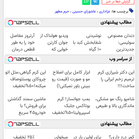
‌گزارش خطا در خبر
برچسب ها:
عزاداری
،
عاشورای حسینی
،
حرم مطهر
مطالب پیشنهادی
دندان مصنوعی
نوشیدنی
ویدیو هولناک از
آرتروز مفاصل
سوئیسی:
شفابخش کبد با
جوان کارتن
خود را به طور
جدیدترین
10 گیاه
خوابی که
قطعی درمان
فناوری اروپا،
موثر(تخفیف تا
میلیاردر شد.
کنید!
از سراسر وب
سبک و مقاوم |
امشب)
آموزش رایگان
◗پرسش‌نامه◖
پرداخت قسطی
این دکتر شیرازی کرم
ابزار کامل برای اصلاح
این کرم گیاهی،مثل اتو
ترمیم زخم ایرانی را
مو و صورت (قیمت رو
چروکای پوستتوصاف
ساخت!!!
ببینی باور نمیکنی!)
میکنه!50%تخفیف
شامپو رنگ مو مشکی،
بمب جوانساز! کرم
ماشین سمند گذاشتی
ماندگاری بالا و طبیعی
بوتاکس جلبک
برای فروش؟ با
اسپیرولینا50%تخفیف
خودرو45 سریع
بفروش
مطالب پیشنهادی
کمر درد داری؟
برای اولین بار در
میخوای
۲۵٪ تخفیف