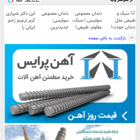
🦷 سبک و
دندان مصنوعی
دندان مصنوعی
این دکتر شیرازی
طبیعی مثل
سوئیسی | سبک،
سوئیسی:
کرم ترمیم زخم
دندان خودت!
مقاوم، طبیعی!
جدیدترین
ایرانی را
نصب آسان و
ویزیت
فناوری اروپا،
ساخت!!!
بازگشت به بالای صفحه
پرداخت اقساطی
رایگان+پرداخت
سبک و مقاوم |
💳 📍 تهران
اقساطی😍
پرداخت قسطی