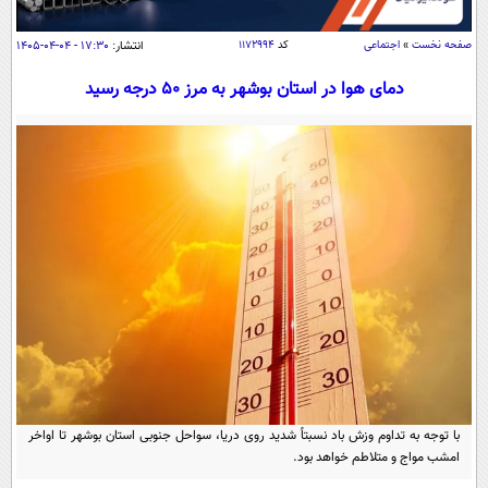
سیاسی
اقتصاد
صفحه نخست
»
اجتماعی
کد
۱۱۷۲۹۹۴
انتشار:
۱۷:۳۰ - ۰۴-۰۴-۱۴۰۵
جامعه
اقتصادی
دمای هوا در استان بوشهر به مرز ۵۰ درجه رسید
ورزشی
اجتماعی
خودرو
بین الملل
حوادث
فرهنگ و هنر
سیاست خارجی
سلامت
علم و دانش
یک برش دانایی
قرآن
فناوری و It
محیط زیست
گوناگون
علمی
سفر و تفریح
فیلم
سرگرمی
اخبار کریپتو
عصر ایران 2
اقتصاد
باشگاه مغز
آموزش زبان
خواندنی ها و دیدنی ها
ورزش
مجله تصویری سلاح
با توجه به تداوم وزش باد نسبتاً شدید روی دریا، سواحل جنوبی استان بوشهر تا اواخر
داستان کوتاه
امشب مواج و متلاطم خواهد بود.
سیاست