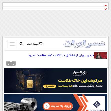
باز
نسخه اصلی
و
صفحه اول
فیدان: ایران از تشکیل «ائتلاف مکه» مطلع شده بود
بسته
تماس با ما
کردن
آرشیو
منو
جستجو
نظرسنجی
آب و هوا
اوقات شرعی
پیوند ها
سواد زندگی