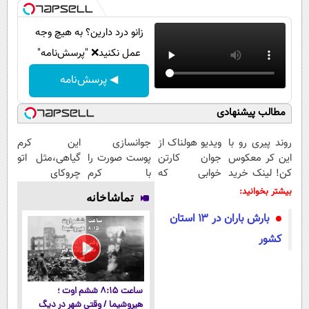
زانو درد دارین؟ به هیچ وجه
عمل نکنید❌ "پرسش‌نامه"
◀ پرسش‌نامه
مطالب پیشنهادی
روند پیری رو با
ویدیو هولناک از
جوانسازی
این کرم
این کر معکوس
جوان کارتن
پوست صورت را
گیاهی،مثل اتو
کن! لینک خرید
خوابی که
با کرم
چروکای
محصول
میلیاردر شد.
ضدچروک
پوستتوصاف
بیشتر بخوانید:
تماشاخانه
آموزش رایگان
آلمانی تجربه
میکنه!50%تخفیف
بارش باران در ۱۳ استان
کنید!
کشور
ساعت ۸:۱۵ ششم اوت ؛
هیروشیما / وقتی شهر در دیگ