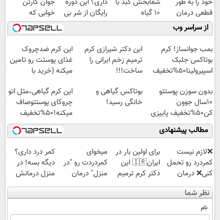
خود را به طور
شفابخش کبد با
داری؟ این دوره
جوان کارتن
قطعی درمان
10 گیاه
رایگان از شر بی
خوابی که
کنید!
موثر(تخفیف تا
پولی خلاصت
میلیاردر شد.
از سراسر وب
◗پرسش‌نامه◖
امشب)
میکنه
آموزش رایگان
بمب جوانساز! کرم
این دکتر شیرازی کرم
این کرم ضدچروک
بوتاکس جلبک
ترمیم زخم ایرانی را
غذای پوستت رو تامین
اسپیرولینا50%تخفیف
ساخت!!!
میکنه (خرید با
40%تخفیف)
بدون سوزن پوستتو
بوتاکس گیاهی و
این کرم گیاهی،مثل اتو
10سال جوون
خانگی رسید!
چروکای پوستتوصاف
کن50%تخفیف پاییزی
میکنه!50%تخفیف
مطالب پیشنهادی
❌لازم نیست
برای اولین بار در
میخوای
کمر درد داری؟
کمردرد رو تحمل
ایران🇮🇷 این
کمردردت رو "در
دیگه بسه! در
کنی❌ درمان
دکتر کرم ترمیم
منزل" درمان
منزل درمانش
بدون جراحی و
کننده 23 روزه
کنی؟ (◂فیلم +
کن
نظر شما
قرص
ساخت!
◂پرسش‌نامه)
(◀پرسش‌نامه)
(پرسشنامه)
نام