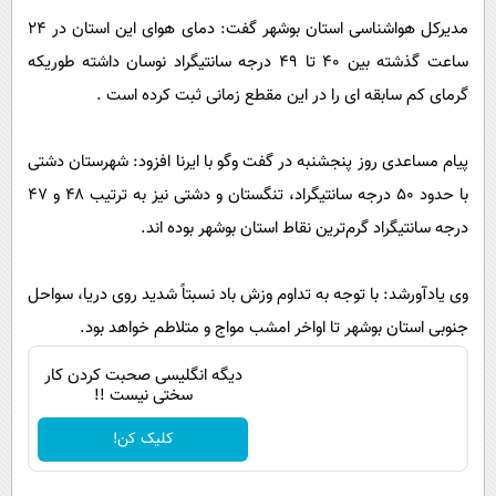
پیامک
سرگرمی
مدیرکل هواشناسی استان بوشهر گفت: دمای هوای این استان در ۲۴
روانشناسی
فناوری
ساعت گذشته بین ۴۰ تا ۴۹ درجه سانتیگراد نوسان داشته طوریکه
آشپزی
گوناگون
گرمای کم سابقه ای را در این مقطع زمانی ثبت کرده است .
دانلود
حوادث
پیام مساعدی روز پنجشنبه در گفت وگو با ایرنا افزود: شهرستان دشتی
محیط زیست
با حدود ۵۰ درجه سانتیگراد، تنگستان و دشتی نیز به ترتیب ۴۸ و ۴۷
سلامت
درجه سانتیگراد گرم‌ترین نقاط استان بوشهر بوده اند.
فرهنگی
وی یادآورشد: با توجه به تداوم وزش باد نسبتاً شدید روی دریا، سواحل
بین الملل
جنوبی استان بوشهر تا اواخر امشب مواج و متلاطم خواهد بود.
اجتماعی
دیگه انگلیسی صحبت کردن کار
حیات وحش
سختی نیست !!
سیاست خارجی
کلیک کن!