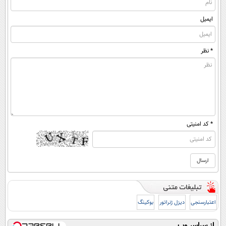
ایمیل
* نظر
* کد امنیتی
اعتبارسنجی
دیزل ژنراتور
بوکینگ
از سراسر وب