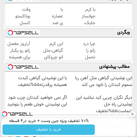
با کرم
با
وقت
جوانساز
عصاره
بوتاکستو
جلبک،
ی ضد
کنسل
پیری رو
پیری
کن!(ضد
وبگردی
معکوس
جلبک
چروک
کن(50%
پوستت
طبیعی/
چرا درد
این کرم
آرتروز مفصل
تخفیف)
همیشه
بدون
زانو را
گیاهی،مثل
زانو رو یکبار
جوونه!
عوارض)
تحمل
اتو چروکای
برای همیشه
می‌کنی؟
پوستتوصاف
درمان کن!
مطالب پیشنهادی
خیلی
میکنه!50%تخفیف
◗پرسش‌نامه◖
ساده
این نوشیدنی گیاهی مثل آهن ربا
با این نوشیدنی گیاهی کبدت
درمنزل
سموم کبدتان را نابود می کند
همیشه پرقدرته55%تخفیف
درمانش
کن
دیگر نگران چربی کبد نباشید این
اگر نمی خواهید کبدتان چرب شود
نوشیدنی راه حل
این نوشیدنی خوش طعم را بنوشید
شماست55%تخفیف
70% تخفیف ویژه جین وست + خرید در4 قسطه
صفحه اول
فیلم
عصر ایران۲
درباره عصرایران
تماس با ما
آرشیو
جستجو
خرید با تخفیف
پیوندها
نظرسنجی
آب و هوا
اوقات شرعی
سواد زندگی