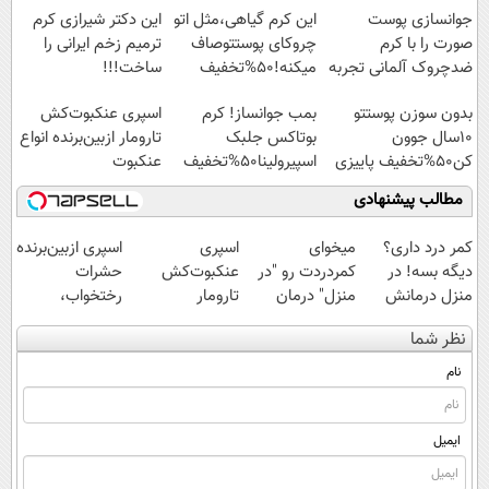
جوانسازی پوست
این کرم گیاهی،مثل اتو
این دکتر شیرازی کرم
صورت را با کرم
چروکای پوستتوصاف
ترمیم زخم ایرانی را
ضدچروک آلمانی تجربه
میکنه!50%تخفیف
ساخت!!!
کنید!
بدون سوزن پوستتو
بمب جوانساز! کرم
اسپری عنکبوت‌‌کش
10سال جوون
بوتاکس جلبک
تارومار ازبین‌برنده انواع
کن50%تخفیف پاییزی
اسپیرولینا50%تخفیف
عنکبوت
مطالب پیشنهادی
کمر درد داری؟
میخوای
اسپری
اسپری ازبین‌برنده
دیگه بسه! در
کمردردت رو "در
عنکبوت‌‌کش
حشرات
منزل درمانش
منزل" درمان
تارومار
رختخواب،
کن
کنی؟ (◂فیلم +
ازبین‌برنده انواع
مناسب برای
نظر شما
(◀پرسش‌نامه)
◂پرسش‌نامه)
عنکبوت
مقابله با انواع
ساس
نام
ایمیل