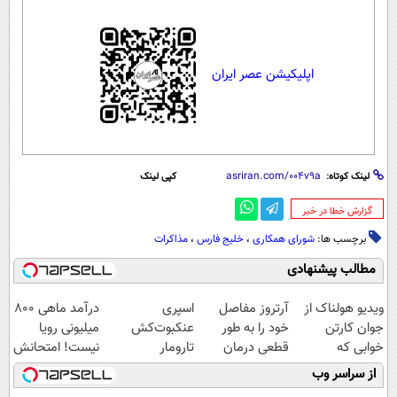
اپلیکیشن عصر ایران
لینک کوتاه:
کپی لینک
‌گزارش خطا در خبر
برچسب ها:
شورای همکاری
،
خلیج فارس
،
مذاکرات
مطالب پیشنهادی
ویدیو هولناک از
آرتروز مفاصل
اسپری
درآمد ماهی 800
جوان کارتن
خود را به طور
عنکبوت‌‌کش
میلیونی رویا
خوابی که
قطعی درمان
تارومار
نیست! امتحانش
میلیاردر شد.
کنید!
ازبین‌برنده انواع
مجانیه😉
از سراسر وب
آموزش رایگان
◗پرسش‌نامه◖
عنکبوت