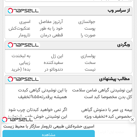
از سراسر وب
جوانسازی
آرتروز مفاصل
اسپری
پوست
خود را به طور
عنکبوت‌‌کش
صورت را
قطعی درمان
تارومار
با کرم
کنید!
ازبین‌برنده
وبگردی
ضدچروک
◗پرسش‌نامه◖
انواع
آلمانی
عنکبوت
پولسازی
این ژل
به لبخندت
تجربه
سخت
سفیدکننده
زیبایی
کنید!
نیست
دندوناتو در
بده! (خرید
اگه
حد لمینت
ژل
مطالب پیشنهادی
راهش
سفید
سفیدکننده
رو
میکنه(40%تخفیف)
دندان
این نوشیدنی گیاهی ضامن سلامت
با این نوشیدنی گیاهی کبدت
بدونی! "
با40%تخفیف)
کل بدن مخصوصا کبد است
همیشه پرقدرته55%تخفیف
دوره
رایگان "
بیمه ی عمر با دمنوش گیاهی
اگر نمی خواهید کبدتان چرب شود
مخصوص کبد+تخفیف ویژه
این نوشیدنی خوش طعم را بنوشید
اسپری حشره‌کش طبیعی تارومار سازگار با محیط زیست
صفحه اول
فیلم
عصر ایران۲
درباره عصرایران
تماس با ما
آرشیو
جستجو
و با محافظت طبیعی
مشاهده