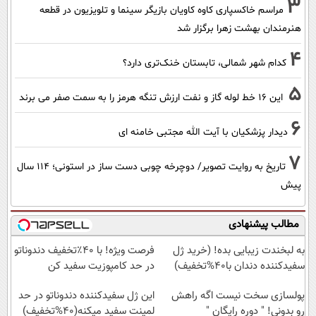
3
مراسم خاکسپاری کاوه کاویان بازیگر سینما و تلویزیون در قطعه
هنرمندان بهشت زهرا برگزار شد
4
کدام شهر شمالی، تابستان خنک‌تری دارد؟
5
این 16 خط لوله گاز و نفت ارزش تنگه هرمز را به سمت صفر می برند
6
دیدار پزشکیان با آیت الله مجتبی خامنه ای
7
تاریخ به روایت تصویر/ دوچرخه چوبی دست ساز در استونی؛ 114 سال
پیش
مطالب پیشنهادی
به لبخندت زیبایی بده! (خرید ژل
فرصت ویژه! با 40٪تخفیف دندوناتو
سفیدکننده دندان با40%تخفیف)
در حد کامپوزیت سفید کن
پولسازی سخت نیست اگه راهش
این ژل سفیدکننده دندوناتو در حد
رو بدونی! " دوره رایگان "
لمینت سفید میکنه(40%تخفیف)