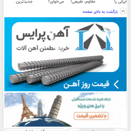
ایرانی را
مقاوم، طبیعی!
می‌خوای؟
جدیدترین
ساخت!!!
ویزیت
پرداخت اقساطی
فناوری اروپا،
بازگشت به بالای صفحه
رایگان+پرداخت
هم داریم!😍 |
سبک و مقاوم |
اقساطی😍
📍تهران
پرداخت قسطی