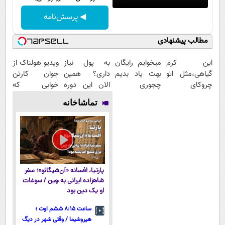
◀ پرسش‌نامه
مطالب پیشنهادی
این کرم
میخوایم رایگان
به پول نیاز
ویدیو هولناک از
گیاهی،مثل اتو
بهت یاد بدیم
داری؟ همین
جوان کارتن
چروکای
چجوری
الان این دوره
خوابی که
پوستتوصاف
پولدارشی! باور
رایگان رو شرکت
میلیاردر شد.
تماشاخانه
میکنه!50%تخفیف
نداری امتحانش
کن تا دیر
آموزش رایگان
مجانیه
نشده!
پارتیا، افسانه «آن‌شیگائو»؛ سفر
شاهزاده ایرانی به چین / سوغات
او یک دین بود
ساعت ۸:۱۵ ششم اوت ؛
هیروشیما / وقتی شهر در دیگ