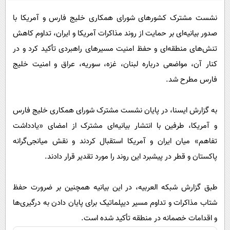
پیامک
سرگرمی
نشست مشترک کشورهای شورای همکاری خلیج فارس و آمریکا با
روانشناسی
فناوری
صدور بیانیه‌ای بر حمایت از روند مذاکرات آمریکا و ایران، تداوم کاهش
آشپزی
گوناگون
تنش‌های منطقه‌ای و حفظ امنیت مسیرهای راهبردی تأکید کرد و در
دانلود
حوادث
کنار آن، مواضعی درباره لبنان، غزه، سوریه، عراق و امنیت خلیج
فارس مطرح شد.
محیط زیست
سلامت
به گزارش ایسنا، در پایان نشست مشترک شورای همکاری خلیج فارس
فرهنگی
و آمریکا، طرفین با انتشار بیانیه‌ای مشترک از امضای «یادداشت
بین الملل
تفاهم» میان ایران و آمریکا استقبال کردند و نقش میانجی‌گرانه
پاکستان و قطر در پیشبرد این روند را مورد تقدیر قرار دادند.
اجتماعی
حیات وحش
طبق گزارش شبکه العربیه، در این بیانیه همچنین بر ضرورت حفظ
سیاست خارجی
شتاب مذاکرات و تداوم مسیر دیپلماتیک برای پایان دادن به درگیری‌ها
و اقدامات خصمانه در منطقه تأکید شده است.