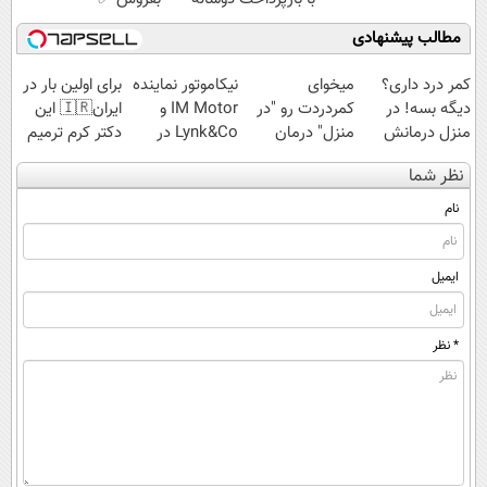
مطالب پیشنهادی
کمر درد داری؟
میخوای
نیکاموتور نماینده
برای اولین بار در
دیگه بسه! در
کمردردت رو "در
IM Motor و
ایران🇮🇷 این
منزل درمانش
منزل" درمان
Lynk&Co در
دکتر کرم ترمیم
کن
کنی؟ (◂فیلم +
ایران
کننده 23 روزه
نظر شما
(◀پرسش‌نامه)
◂پرسش‌نامه)
ساخت!
نام
ایمیل
* نظر