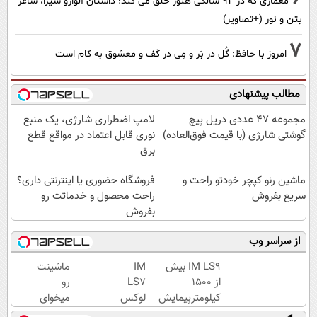
معماری که در 92 سالگی هنوز خلق می کند؛ داستان آلوارو سیزا، شاعر
بتن و نور (+تصاویر)
7
امروز با حافظ: گُل در بَر و مِی در کَف و معشوق به کام است
مطالب پیشنهادی
مجموعه 47 عددی دریل پیچ
لامپ اضطراری شارژی، یک منبع
گوشتی شارژی‌ (با قیمت فوق‌العاده)
نوری قابل اعتماد در مواقع قطع
برق
ماشین رنو کپچر خودتو راحت و
فروشگاه حضوری یا اینترنتی داری؟
سریع بفروش
راحت محصول و خدماتت رو
بفروش
از سراسر وب
IM LS9 بیش
IM
ماشینت
از 1500
LS7
رو
کیلومترپیمایش
لوکس
میخوای
با یکبار شارژ
ترین
بفروشی؟