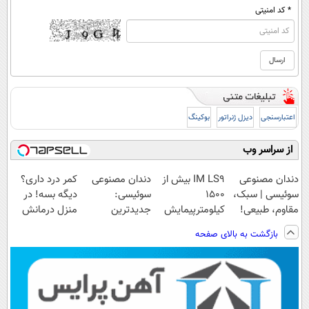
* کد امنیتی
اعتبارسنجی
دیزل ژنراتور
بوکینگ
از سراسر وب
دندان مصنوعی
IM LS9 بیش از
دندان مصنوعی
کمر درد داری؟
سوئیسی | سبک،
1500
سوئیسی:
دیگه بسه! در
مقاوم، طبیعی!
کیلومترپیمایش
جدیدترین
منزل درمانش
ویزیت
با یکبار شارژ
فناوری اروپا،
کن
بازگشت به بالای صفحه
رایگان+پرداخت
سبک و مقاوم |
(◀پرسش‌نامه)
اقساطی😍
پرداخت قسطی