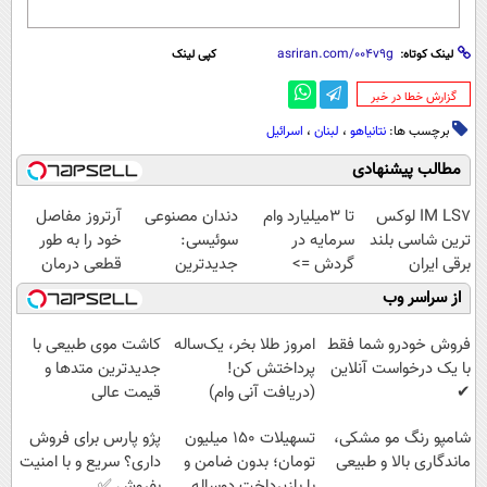
لینک کوتاه:
کپی لینک
‌گزارش خطا در خبر
برچسب ها:
نتانیاهو
،
لبنان
،
اسرائیل
مطالب پیشنهادی
IM LS7 لوکس
تا 3میلیارد وام
دندان مصنوعی
آرتروز مفاصل
ترین شاسی بلند
سرمایه در
سوئیسی:
خود را به طور
برقی ایران
گردش =>
جدیدترین
قطعی درمان
فروشگاهت رو
فناوری اروپا،
کنید!
از سراسر وب
ثبت کن
سبک و مقاوم |
◗پرسش‌نامه◖
پرداخت قسطی
فروش خودرو شما فقط
امروز طلا بخر، یک‌ساله
کاشت موی طبیعی با
با یک درخواست آنلاین
پرداختش کن!
جدیدترین متدها و
✔
(دریافت آنی وام)
قیمت عالی
شامپو رنگ مو مشکی،
تسهیلات ۱۵۰ میلیون
پژو پارس برای فروش
ماندگاری بالا و طبیعی
تومان؛ بدون ضامن و
داری؟ سریع و با امنیت
با بازپرداخت دوساله
بفروش ✅