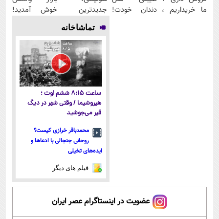
ما خریداریم ،
دندان خودت!
جدیدترین
خوش آمدید!
راحت بفروشش
نصب آسان و
فناوری اروپا،
ترید را آغاز
تماشاخانه
پرداخت
سبک و مقاوم |
کنید!
اقساطی 💳 📍
پرداخت قسطی
تهران
ساعت ۸:۱۵ ششم اوت ؛
هیروشیما / وقتی شهر در دیگ
قیر می‌جوشید
محمدباقر خرازی کیست؟
روحانی جنجالی با ادعاها و
ایده‌های تخیلی
فیلم های دیگر
عضویت در اینستاگرام عصر ایران