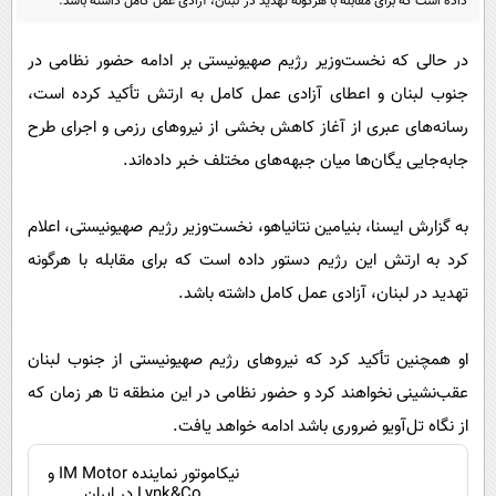
داده است که برای مقابله با هرگونه تهدید در لبنان، آزادی عمل کامل داشته باشد.
پیامک
سرگرمی
روانشناسی
فناوری
در حالی که نخست‌وزیر رژیم صهیونیستی بر ادامه حضور نظامی در
آشپزی
جنوب لبنان و اعطای آزادی عمل کامل به ارتش تأکید کرده است،
گوناگون
رسانه‌های عبری از آغاز کاهش بخشی از نیروهای رزمی و اجرای طرح
دانلود
حوادث
جابه‌جایی یگان‌ها میان جبهه‌های مختلف خبر داده‌اند.
محیط زیست
سلامت
به گزارش ایسنا، بنیامین نتانیاهو، نخست‌وزیر رژیم صهیونیستی، اعلام
فرهنگی
کرد به ارتش این رژیم دستور داده است که برای مقابله با هرگونه
تهدید در لبنان، آزادی عمل کامل داشته باشد.
بین الملل
اجتماعی
او همچنین تأکید کرد که نیروهای رژیم صهیونیستی از جنوب لبنان
حیات وحش
عقب‌نشینی نخواهند کرد و حضور نظامی در این منطقه تا هر زمان که
سیاست خارجی
از نگاه تل‌آویو ضروری باشد ادامه خواهد یافت.
نیکاموتور نماینده IM Motor و
Lynk&Co در ایران