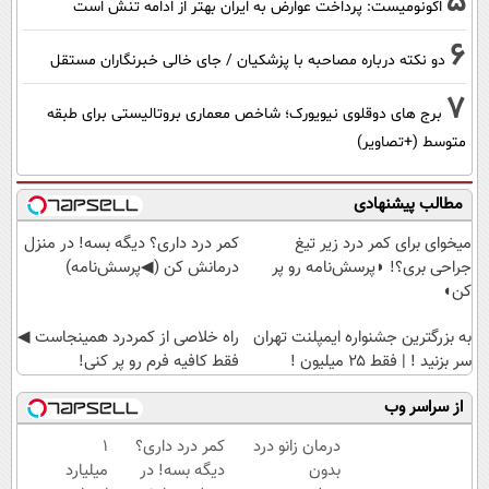
5
اکونومیست: پرداخت عوارض به ایران بهتر از ادامه تنش است
6
دو نکته درباره مصاحبه با پزشکیان / جای خالی خبرنگاران مستقل
7
برج های دوقلوی نیویورک؛ شاخص معماری بروتالیستی برای طبقه
متوسط (+تصاویر)
مطالب پیشنهادی
میخوای برای کمر درد زیر تیغ
کمر درد داری؟ دیگه بسه! در منزل
جراحی بری؟! ◗پرسش‌نامه رو پر
درمانش کن (◀پرسش‌نامه)
کن◖
به بزرگترین جشنواره ایمپلنت تهران
‌راه خلاصی از کمردرد همینجاست ◀
سر بزنید ! | فقط ۲۵ میلیون !
فقط کافیه فرم رو پر کنی!
از سراسر وب
درمان زانو درد
کمر درد داری؟
۱
بدون
دیگه بسه! در
میلیارد