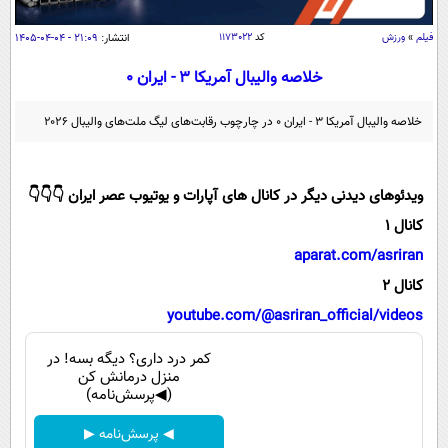
سیاسی
فیلم
»
ورزش
کد
۱۱۷۳۰۲۲
انتشار:
۲۱:۰۹ - ۰۴-۰۴-۱۴۰۵
اقتصاد
جامعه
خلاصه والیبال آمریکا ۳ - ایران ۰
اقتصادی
ورزشی
اجتماعی
خودرو
خلاصه والیبال آمریکا ۳ - ایران ۰ در چارچوب رقابت‌های لیگ ملت‌های والیبال ۲۰۲۶
بین الملل
حوادث
فرهنگ و هنر
سیاست خارجی
سلامت
ویدئوهای دیدنی دیگر در کانال های آپارات و یوتیوب عصر ایران 👇👇👇
علم و دانش
یک برش دانایی
کانال 1
قرآن
فناوری و It
aparat.com/asriran
محیط زیست
گوناگون
علمی
کانال 2
سفر و تفریح
فیلم
سرگرمی
youtube.com/@asriran_official/videos
اخبار کریپتو
عصر ایران 2
اقتصاد
باشگاه مغز
کمر درد داری؟ دیگه بسه! در
منزل درمانش کن
آموزش زبان
خواندنی ها و دیدنی ها
ورزش
مجله تصویری سلاح
(◀پرسش‌نامه)
داستان کوتاه
سیاست
◀ پرسش‌نامه ▶