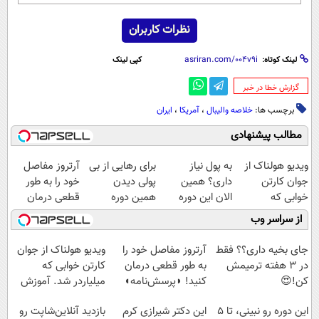
نظرات کاربران
لینک کوتاه:
کپی لینک
‌گزارش خطا در خبر
برچسب ها:
خلاصه والیبال
،
آمریکا
،
ایران
مطالب پیشنهادی
ویدیو هولناک از
به پول نیاز
برای رهایی از بی
آرتروز مفاصل
جوان کارتن
داری؟ همین
پولی دیدن
خود را به طور
خوابی که
الان این دوره
همین دوره
قطعی درمان
میلیاردر شد.
رایگان رو شرکت
رایگان کافیه!
کنید!
از سراسر وب
آموزش رایگان
کن تا دیر نشده!
(شمارتو وارد کن)
◗پرسش‌نامه◖
جای بخیه داری؟؟ فقط
آرتروز مفاصل خود را
ویدیو هولناک از جوان
در 3 هفته ترمیمش
به طور قطعی درمان
کارتن خوابی که
کن!😍
کنید! ◗پرسش‌نامه◖
میلیاردر شد. آموزش
رایگان
این دوره رو نبینی، تا 5
این دکتر شیرازی کرم
بازدید آنلاین‌شاپت رو