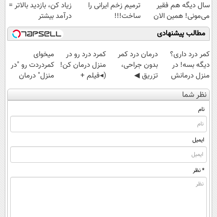
سال دیگه هم فقیر
ترمیم زخم ایرانی را
زیاد کن، بازدید بالاتر =
می‌مونی! همین الان
ساخت!!!
درآمد بیشتر
ثبت نام کن
مطالب پیشنهادی
کمر درد داری؟
درمان درد کمر
کمرد درد رو در
میخوای
دیگه بسه! در
بدون جراحی،
منزل درمان کن!
کمردردت رو "در
منزل درمانش
تزریق ◀
(◂فیلم +
منزل" درمان
کن
پرسش‌نامه رو پر
پرسش‌نامه)
کنی؟ (◂فیلم +
نظر شما
(◀پرسش‌نامه)
کن ▶
◂پرسش‌نامه)
نام
ایمیل
* نظر