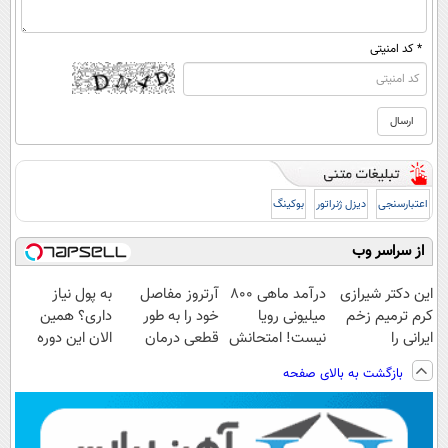
* کد امنیتی
اعتبارسنجی
دیزل ژنراتور
بوکینگ
از سراسر وب
این دکتر شیرازی
درآمد ماهی 800
آرتروز مفاصل
به پول نیاز
کرم ترمیم زخم
میلیونی رویا
خود را به طور
داری؟ همین
ایرانی را
نیست! امتحانش
قطعی درمان
الان این دوره
ساخت!!!
مجانیه😉
کنید!
رایگان رو شرکت
بازگشت به بالای صفحه
◗پرسش‌نامه◖
کن تا دیر نشده!