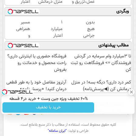
عمل،تزریق و
منزل درمانش
اعتبار
دارو
کن
خرید
وبگردی
(◂پرسش‌نامه)
(◀پرسش‌نامه)
طلا |
بدون
بدون
۱
مسیر
ضامن
هیچ
میلیارد
همراهی
و چک
جراحی
اعتبار
و
و
خرید
گزارش
مطالب پیشنهادی
دارویی
طلا |
عملکرد
زانو
بدون
گروه
تا 3میلیارد وام سرمایه در گردش
فروشگاه حضوری یا اینترنتی داری؟
درد
ضامن
اسنپ
فروشندگان => فروشگاهت رو ثبت
راحت محصول و خدماتت رو
خود را
و چک
در
کن
بفروش
درمان
۱۴۰۴
کنید
کمر درد داری؟ دیگه بسه! در منزل
آرتروز مفاصل خود را به طور قطعی
◀
درمانش کن (◀پرسش‌نامه)
درمان کنید! ◗پرسش‌نامه◖
پرسش
60% تخفیف ویژه جین وست + خرید در4 قسطه
نامه ▶
صفحه اول
فیلم
عصر ایران۲
درباره عصرایران
تماس با ما
آرشیو
جستجو
خرید با تخفیف
پیوندها
نظرسنجی
آب و هوا
اوقات شرعی
سواد زندگی
كليه حقوق محفوظ است، استفاده از مطالب با ذكر منبع بلامانع است.
طراحی و تولید:
"ایران سامانه"