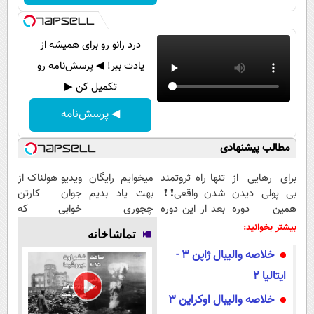
پیامک
سرگرمی
روانشناسی
فناوری
درد زانو رو برای همیشه از
آشپزی
گوناگون
یادت ببر! ◀ پرسش‌نامه رو
دانلود
حوادث
تکمیل کن ▶
محیط زیست
◀ پرسش‌نامه
سلامت
مطالب پیشنهادی
فرهنگی
برای رهایی از
تنها راه ثروتمند
میخوایم رایگان
ویدیو هولناک از
بین الملل
بی پولی دیدن
شدن واقعی❗❗
بهت یاد بدیم
جوان کارتن
همین دوره
بعد از این دوره
چجوری
خوابی که
اجتماعی
رایگان کافیه!
تو خواب هم
پولدارشی! باور
میلیاردر شد.
بیشتر بخوانید:
تماشاخانه
(شمارتو وارد
پول در بیار😍
نداری امتحانش
آموزش رایگان
حیات وحش
خلاصه والیبال ژاپن ۳ -
کن)
مجانیه
سیاست خارجی
ایتالیا ۲
خلاصه والیبال اوکراین ۳