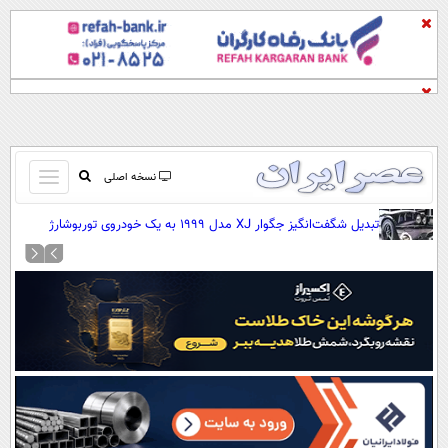
باز
نسخه اصلی
و
صفحه اول
تبدیل شگفت‌انگیز جگوار XJ مدل ۱۹۹۹ به یک خودروی توربوشارژ
بسته
قدرتمند (+عکس)
تماس با ما
کردن
آرشیو
منو
جستجو
نظرسنجی
آب و هوا
اوقات شرعی
پیوند ها
سواد زندگی