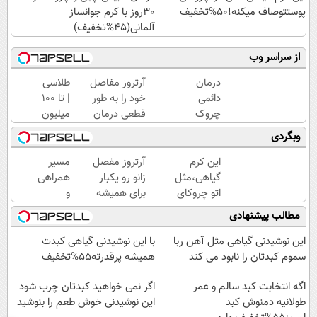
پوستتوصاف میکنه!50%تخفیف
30روز با کرم جوانساز
آلمانی(45%تخفیف)
از سراسر وب
درمان
آرتروز مفاصل
طلاسی
دائمی
خود را به طور
| تا 100
چروک
قطعی درمان
میلیون
های
کنید!
وام
وبگردی
پوستی
◗پرسش‌نامه◖
آنی
در
خرید
این کرم
آرتروز مفصل
مسیر
منزل!
طلا💰
گیاهی،مثل
زانو رو یکبار
همراهی
خرید
ثبت
اتو چروکای
برای همیشه
و
محصول
نام
پوستتوصاف
درمان کن!
گزارش
مطالب پیشنهادی
با
کن!
میکنه!50%تخفیف
◗پرسش‌نامه◖
عملکرد
تخفیف
گروه
این نوشیدنی گیاهی مثل آهن ربا
با این نوشیدنی گیاهی کبدت
اسنپ
سموم کبدتان را نابود می کند
همیشه پرقدرته55%تخفیف
در
اگه انتخابت کبد سالم و عمر
۱۴۰۴
اگر نمی خواهید کبدتان چرب شود
طولانیه دمنوش کبد
این نوشیدنی خوش طعم را بنوشید