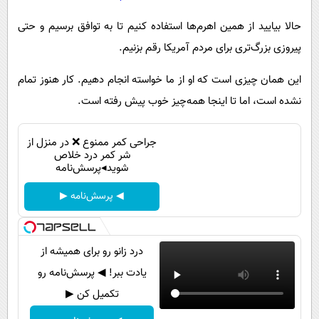
پیامک
سرگرمی
حالا بیایید از همین اهرم‌ها استفاده کنیم تا به توافق برسیم و حتی
روانشناسی
فناوری
پیروزی بزرگ‌تری برای مردم آمریکا رقم بزنیم.
آشپزی
گوناگون
این همان چیزی است که او از ما خواسته انجام دهیم. کار هنوز تمام
دانلود
حوادث
نشده است، اما تا اینجا همه‌چیز خوب پیش رفته است.
محیط زیست
سلامت
جراحی کمر ممنوع ❌ در منزل از
شر کمر درد خلاص
فرهنگی
شوید◂پرسش‌نامه
بین الملل
◀ پرسش‌نامه ▶
اجتماعی
حیات وحش
درد زانو رو برای همیشه از
سیاست خارجی
یادت ببر! ◀ پرسش‌نامه رو
تکمیل کن ▶