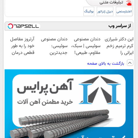
اعتبارسنجی
دیزل ژنراتور
بوکینگ
از سراسر وب
این دکتر شیرازی
دندان مصنوعی
دندان مصنوعی
آرتروز مفاصل
کرم ترمیم زخم
سوئیسی | سبک،
سوئیسی:
خود را به طور
ایرانی را
مقاوم، طبیعی!
جدیدترین
قطعی درمان
ساخت!!!
ویزیت
فناوری اروپا،
کنید!
بازگشت به بالای صفحه
رایگان+پرداخت
سبک و مقاوم |
◗پرسش‌نامه◖
اقساطی😍
پرداخت قسطی