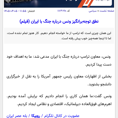
سیاسی
اقتصاد
صفحه نخست
»
سیاسی
کد
۱۱۷۳۰۹۸
انتشار:
۱۱:۵۵ - ۰۵-۰۴-۱۴۰۵
جامعه
اقتصادی
نطق توجه‌برانگیز ونس درباره جنگ با ایران (فیلم)
ورزشی
اجتماعی
خودرو
این همان چیزی است که ترامپ از ما خواسته انجام دهیم. کار هنوز تمام نشده است،
بین الملل
اما تا اینجا همه‌چیز خوب پیش رفته است.
حوادث
فرهنگ و هنر
سیاست خارجی
سلامت
علم و دانش
ونس، معاون ترامپ درباره جنگ با ایران مدعی شد: ما به اهداف خود
یک برش دانایی
دست پیدا کردیم.
قرآن
فناوری و It
محیط زیست
گوناگون
علمی
بخشی از اظهارات معاون رئیس جمهور آمریکا را به نقل از خبرگزاری
سفر و تفریح
فیلم
سرگرمی
دانشجو بشنوید.
اخبار کریپتو
عصر ایران 2
اقتصاد
باشگاه مغز
ونس گفت:ما همان کاری را انجام دادیم که برایش آمده بودیم.
آموزش زبان
خواندنی ها و دیدنی ها
ورزش
مجله تصویری سلاح
اهرم‌های فوق‌العاده دیپلماتیک، اقتصادی و نظامی ایجاد کردیم.
داستان کوتاه
سیاست
عضویت در کانال تلگرام
/
روبیکا
/
بله عصر ایران