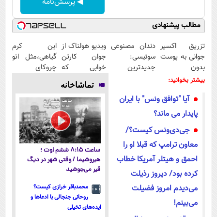
◀ پرسش‌نامه
مطالب پیشنهادی
تزریق اکسیر
دندان مصنوعی
ویدیو هولناک از
این کرم
جوانی به پوست
سوئیسی:
جوان کارتن
گیاهی،مثل اتو
بدون
جدیدترین
خوابی که
چروکای
سوزن40%تخفیف
فناوری اروپا،
میلیاردر شد.
پوستتوصاف
بیشتر بخوانید:
تماشاخانه
سبک و مقاوم |
آموزش رایگان
میکنه!50%تخفیف
آیا "توافق ونس" با ایران
پرداخت قسطی
پایدار می ماند؟
جی‌دی‌ونس کیست؟/
معاون ترامپ که قبلا او را
ساعت ۸:۱۵ ششم اوت ؛
احمق و هیتلر آمریکا خطاب
هیروشیما / وقتی شهر در دیگ
قیر می‌جوشید
کرده بود/ دیروز رذیلت
می‌دیدم امروز فضیلت
محمدباقر خرازی کیست؟
روحانی جنجالی با ادعاها و
می‌بینم!
ایده‌های تخیلی