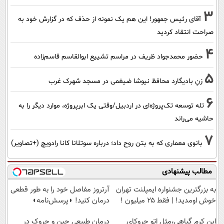
3
آقای رئیس جمهور! این هم یک نمونه از حذف که در گزارش خود به
صراحت انتقاد کردید
4
حضور محمدجواد ظریف در مراسم تشییع ابوالقاسم قاسم‌زاده
5
زنِ بادیگارد محافظ نیوشا ضیغمی در مسجد شهرک غرب
6
تله توسعه تک‌پروژه‌ای در اردبیل/وقتی یک ابرپروژه، موارد دیگر را به
حاشیه می‌راند
7
بانوی معماری که به بتن روح داد؛ درباره سوتلانا کانا رادویچ (+تصاویر)
مطالب پیشنهادی
به بزرگترین جشنواره ایمپلنت تهران
آرتروز مفاصل خود را به طور قطعی
خوش اومدید! | فقط ۲۵ میلیون !
درمان کنید! ◗پرسش‌نامه◖
این کرم گیاهی،مثل اتو چروکای
درمان طبیعی چین و چروک در