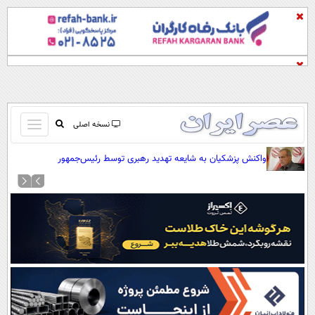
باز
نسخه اصلی
و
صفحه اول
واکنش پزشکیان به شایعه تهدید رهبری توسط رئیس‌جمهور
بسته
تماس با ما
کردن
آرشیو
منو
جستجو
نظرسنجی
آب و هوا
اوقات شرعی
پیوند ها
سواد زندگی