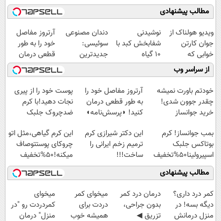
مطالب پیشنهادی
ویدیو هولناک از
نوشیدنی
دندان مصنوعی
آرتروز مفاصل
جوان کارتن
شفابخش کبد با
سوئیسی:
خود را به طور
خوابی که
10 گیاه
جدیدترین
قطعی درمان
میلیاردر شد.
موثر(تخفیف تا
فناوری اروپا،
کنید!
از سراسر وب
آموزش رایگان
امشب)
سبک و مقاوم |
◗پرسش‌نامه◖
پرداخت قسطی
خودتم باورت نمیشه
آرتروز مفاصل خود را
پوست خود را از پیری
چقدر جوون شدی!
به طور قطعی درمان
نجات دهید!با کرم
خرید جوانساز
کنید! ◗پرسش‌نامه◖
ضدچروک جلبک
اسپیرولینا با تخفیف
بمب جوانساز! کرم
این دکتر شیرازی کرم
این کرم گیاهی،مثل اتو
ویژه
بوتاکس جلبک
ترمیم زخم ایرانی را
چروکای پوستتوصاف
اسپیرولینا50%تخفیف
ساخت!!!
میکنه!50%تخفیف
مطالب پیشنهادی
کمر درد داری؟
درمان درد کمر
میخوای کمر
میخوای
دیگه بسه! در
بدون جراحی،
دردت برای
کمردردت رو "در
منزل درمانش
تزریق ◀
همیشه خوب
منزل" درمان