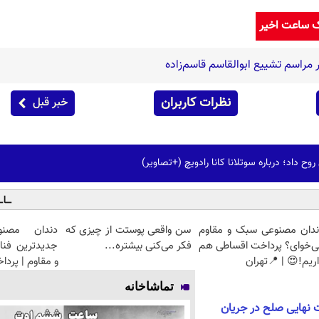
ک ساعت اخیر
راسم تشییع ابوالقاسم قاسم‌زاده
نظرات کاربران
خبر قبل
وح داد؛ درباره سوتلانا کانا رادویچ (+تصاویر)
ندان مصنوعی سبک و مقاوم
سن واقعی پوستت از چیزی که
دندان مصنو
ی‌خوای؟ پرداخت اقساطی هم
فکر می‌کنی بیشتره...
جدیدترین فنا
ریم!😍 | 📍تهران
و مقاوم | پرد
تماشاخانه
 نهایی صلح در جریان