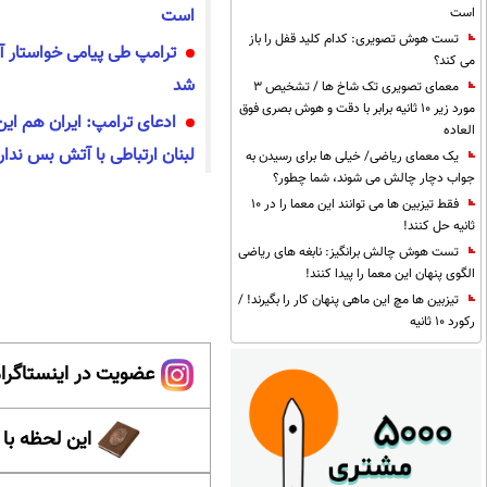
است
است
تست هوش تصویری: کدام کلید قفل را باز
ترامپ طی پیامی خواستار آ
می کند؟
شد
معمای تصویری تک شاخ ها / تشخیص 3
مورد زیر 10 ثانیه برابر با دقت و هوش بصری فوق
ادعای ترامپ: ایران هم این
العاده
لبنان ارتباطی با آتش بس ندار
یک معمای ریاضی/ خیلی ها برای رسیدن به
جواب دچار چالش می شوند، شما چطور؟
فقط تیزبین ها می توانند این معما را در 10
ثانیه حل کنند!
تست هوش چالش برانگیز: نابغه های ریاضی
الگوی پنهان این معما را پیدا کنند!
تیزبین ها مچ این ماهی پنهان کار را بگیرند! /
رکورد 10 ثانیه
عضویت در اینستاگرام
این لحظه با