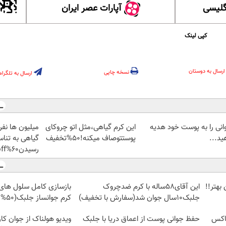
گلیسی
آپارات عصر ایران
کپی لینک
ارسال به دوستان
نسخه چاپی
ارسال به تلگرام
انی را به پوست خود هدیه
این کرم گیاهی،مثل اتو چروکای
میلیون ها نفر
ید...
پوستتوصاف میکنه!50%تخفیف
گیاهی به تناس
رسیدن60%off
بهتر!!
این آقای58ساله با کرم ضدچروک
بازسازی کامل سلول های 
جلبک10سال جوان شد(سفارش با تخفیف)
کرم جوانساز جلبک(50% تخفیف)
تاکس
حفظ جوانی پوست از اعماق دریا با جلبک
ویدیو هولناک از جوان کا