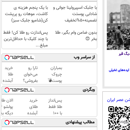
با جلبک اسپیرولینا جوانی و
با یک پنجم هزینه ی
شادابی پوستت
کاشت، موهات رو پرپشت
تضمینه50%تخفیف
کن(شامپو جلبک سبز)
بدون ضامن وام بگیر، طلا
پس‌اندازت رو طلا کن! فقط
بخر 😍
با چند کلیک با حداقل‌ترین
مبلغ...
 دیگ قیر
از سراسر وب
بمباران
تارا رو
خرید
ایده‌های تخیلی
چروک
می‌خوای
طلا
پوست💣
بفروشی؟
آبشده
با
با
با 100
وبگردی
جوانساز
خودرو۴۵
هزار
شن عصر ایران
جلبک
یک‌روزه
تومن
پس‌انداز
خرید
الان طلا
(تخفیف
بفروشش
طلا فقط
طلای
تاامشب)
با ۱۰۰
آبشده
دیگه بده
هزارتومان
حتی با
سرمایه‌گ
مطالب پیشنهادی
(امن و
۱۰۰هزارتومان
طلا با ا