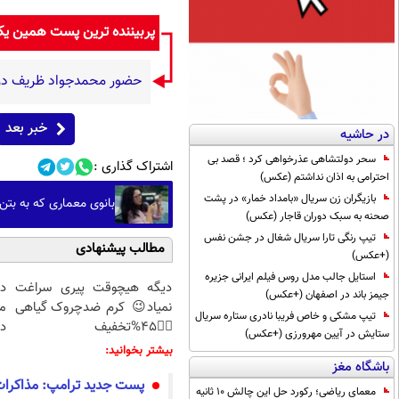
پربیننده ترین پست همین ی
حضور محمدجواد ظریف در م
خبر بعد
در حاشیه
سحر دولتشاهی عذرخواهی کرد ؛ قصد بی
اشتراک گذاری :
احترامی به اذان نداشتم (عکس)
بازیگران زن سریال «بامداد خمار» در پشت
بانوی معماری که به بتن ر
صحنه به سبک دوران قاجار (عکس)
تیپ رنگی تارا سریال شغال در جشن نفس
مطالب پیشنهادی
(+عکس)
استایل جالب مدل روس فیلم ایرانی جزیره
دیگه هیچوقت پیری سراغت
د
جیمز باند در اصفهان (+عکس)
نمیاد😉 کرم ضدچروک گیاهی
م
تیپ مشکی و خاص فریبا نادری ستاره سریال
👈🏻45%تخفیف
دا
ستایش در آیین مهرورزی (+عکس)
بیشتر بخوانید:
باشگاه مغز
پست جدید ترامپ: مذاکرات
معمای ریاضی؛ رکورد حل این چالش 10 ثانیه