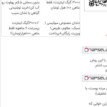
راحت)
بی‌بهره
3000 گیگ اینترنت؛ فقط
بدون سختی شکم پهلوت رو
ماهی 100 هزار تومان
آب کن!خرید نوشیدنی
گیاهی با نشان سیب
سلامت
دندان مصنوعی سوئیسی |
☄️3000گیگ اینترنت
سبک، مقاوم، طبیعی!
پرسرعت 6 ماههه فقط
ویزیت رایگان+پرداخت
ماهی 100هزارتومان!!
اقساطی😍
 با این روش
ب اندام
مرده پوست، با
رتن خوابی که