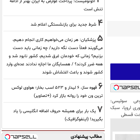
اکونومیست: پرداخت عوارض به ایران بهتر از ادامه
تنش است
4
شرط جدید برای بازنشستگی اعلام شد
5
پزشکیان: هر زمان می‌خواهیم کاری انجام دهیم،
می‌گویند فعلاً دست نگه دارید/ چه زمانی باید دست
بزنیم؟ زمانی که خودمان غرق شدیم، کشور نابود شد و
همه ضرر کردند؟ / همسایگان ما اجازه ندادند عده‌ای وارد
کشور شوند و باعث اغتشاش شوند
6
قهوه ساز، 6 لیدار و 523 اسب بخار؛ هواوی لوکس
ترین ون خود را روانه بازار کرد (+تصاویر)
عی سوئیسی:
7
وری اروپا، سبک
یک بار برای همیشه حروف اضافه انگلیسی را یاد
اخت قسطی
بگیرید! (اینفوگرافیک)
مطالب پیشنهادی