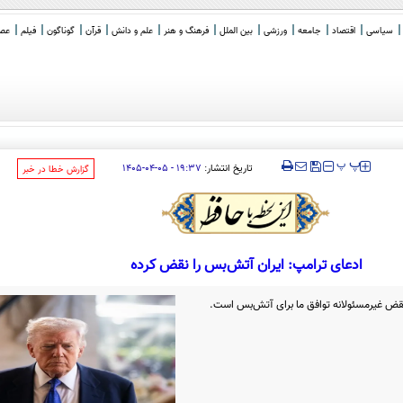
سیاسی
اقتصاد
جامعه
ورزشی
بین الملل
فرهنگ و هنر
علم و دانش
قرآن
گوناگون
فیلم
عصر 
‍‍‍ پ
پ
تاریخ انتشار:
۱۹:۳۷ - ۰۵-۰۴-۱۴۰۵
‌گزارش خطا در خبر
ادعای ترامپ: ایران آتش‌بس را نقض کرده
ض غیرمسئولانه توافق ما برای آتش‌بس است.