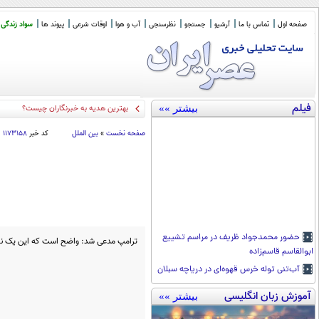
صفحه اول
تماس با ما
آرشیو
جستجو
نظرسنجی
آب و هوا
اوقات شرعی
پیوند ها
سواد زندگی
فیلم
بیشتر »»
بهترین هدیه به خبرنگاران چیست؟
صفحه نخست
»
بین الملل
کد خبر
۱۱۷۳۱۵۸
حضور محمدجواد ظریف در مراسم تشییع
ترامپ مدعی شد: واضح است که این یک نق
ابوالقاسم قاسم‌زاده
آب‌تنی توله خرس قهوه‌ای در دریاچه سبلان
آموزش زبان انگلیسی
بیشتر »»