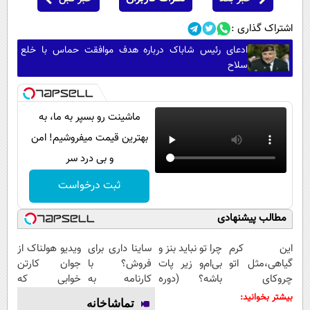
اشتراک گذاری :
ادعای رئیس شاباک درباره هدف موافقت حماس با خلع
سلاح
ماشینت رو بسپر به ما، به
بهترین قیمت میفروشیم! امن
و بی درد سر
ثبت درخواست
مطالب پیشنهادی
این کرم
چرا تو نباید بنز و
ساینا داری برای
ویدیو هولناک از
گیاهی،مثل اتو
بی‌ام‌و زیر پات
فروش؟ با
جوان کارتن
چروکای
باشه؟ (دوره
کارنامه به
خوابی که
پوستتوصاف
رایگان درآمد
بهترین قیمت
میلیاردر شد.
بیشتر بخوانید:
تماشاخانه
میکنه!50%تخفیف
میلیاردی)
بفروش!
آموزش رایگان