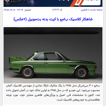
سیاسی
اقتصاد
صفحه نخست
»
فناوری
کد
۱۱۷۳۱۶۱
انتشار:
۲۲:۱۹ - ۰۶-۰۴-۱۴۰۵
جامعه
اقتصادی
شاهکار کلاسیک ب‌ام‌و با کیت بدنه بت‌موبیل (+عکس)
ورزشی
اجتماعی
خودرو
بین الملل
حوادث
فرهنگ و هنر
سیاست خارجی
سلامت
علم و دانش
یک برش دانایی
قرآن
فناوری و It
محیط زیست
گوناگون
علمی
سفر و تفریح
فیلم
سرگرمی
اخبار کریپتو
عصر ایران 2
اقتصاد
باشگاه مغز
ب‌ام‌و ۳.۰ سی‌اس‌ال مدل ۱۹۷۵ با رنگ متالیک تایگا، نمادی از مهندسی کلاسیک آلمان
آموزش زبان
خواندنی ها و دیدنی ها
محسوب می‌شود. این خودرو که در سال ۱۹۷۵ به اولین مالک خود در آلمان تحویل داده
ورزش
مجله تصویری سلاح
شد، اکنون با مشخصات فنی اصیل و ویژگی‌های ظاهری متمایز خود، مورد توجه
داستان کوتاه
سیاست
علاقه‌مندان به خودروهای کلاسیک است.