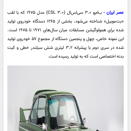
پیامک
سرگرمی
عصر ایران -
ب‌ام‌و ۳.۰ سی‌اس‌ال (3.0 CSL) مدل ۱۹۷۵ که با لقب
روانشناسی
فناوری
«بت‌موبیل» شناخته می‌شود، بخشی از ۱۲۶۵ دستگاه خودروی تولید
آشپزی
گوناگون
شده برای همولوگیشن مسابقات میان سال‌های ۱۹۷۱ تا ۱۹۷۵ است.
دانلود
حوادث
این نمونه خاص، چهل و پنجمین دستگاه از مجموع ۵۷ خودروی تولید
محیط زیست
شده در سری دوم با پیشرانه ۳.۲ لیتری شش سیلندر خطی و کیت
بدنه اختصاصی است که به تولید رسیده است.
سلامت
فرهنگی
بین الملل
اجتماعی
حیات وحش
سیاست خارجی