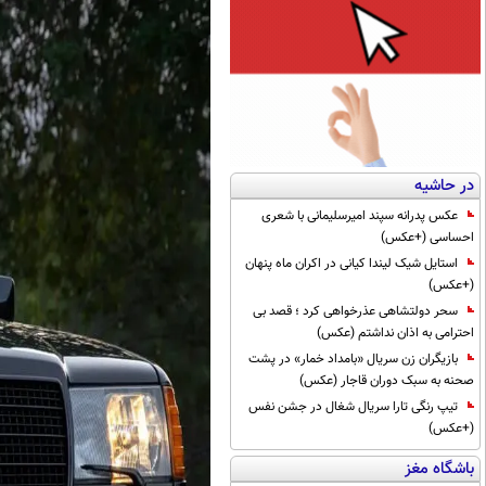
در حاشیه
عکس پدرانه سپند امیرسلیمانی با شعری
احساسی (+عکس)
استایل شیک لیندا کیانی در اکران ماه پنهان
(+عکس)
سحر دولتشاهی عذرخواهی کرد ؛ قصد بی
احترامی به اذان نداشتم (عکس)
بازیگران زن سریال «بامداد خمار» در پشت
صحنه به سبک دوران قاجار (عکس)
تیپ رنگی تارا سریال شغال در جشن نفس
(+عکس)
باشگاه مغز