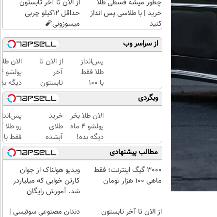
چطور میشه قسطی طلا
از الان تا آخر تابستون
خرید | با طلاسی پس انداز
حداقل 12کیلو چربی
کنید
میسوزونی🧨
از سراسر وب
پس‌انداز
از الان تا
الان طلا
طلا فقط
آخر
با ۱۰۰
تابستون
دیگه بده
هزارتومان
حداقل
سرمایه‌گ
وبگردی
(امن و
12کیلو
طلا با ا
راحت)
چربی
بی‌بهره
الان طلا بخر
خرید
پس‌اندا
میسوزونی
پولشو 4 ماه
طلای
رو طلا ک
🧨
دیگه بده!
آبشده
فقط با چ
سرمایه‌گذاری
حتی با
کلیک با
مطالب پیشنهادی
طلا با اقساط
۱۰۰هزارتومان
حداقل‌ت
بی‌بهره
مبلغ...
3000 گیگ اینترنت؛ فقط
ویدیو هولناک از جوان
ماهی 100 هزار تومان
کارتن خوابی که میلیاردر
شد. آموزش رایگان
از الان تا آخر تابستون
دندان مصنوعی سوئیسی |