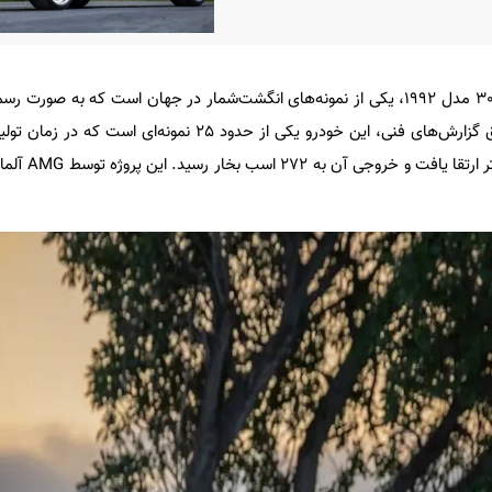
مرسدس بنز 300CE-24 مدل 1992، یکی از نمونه‌های انگشت‌شمار در جهان است که به 
3.4 AMG تبدیل شده است. طبق گزارش‌های فنی، این خودرو یکی از حدود 25 نمونه‌ا
موتور M104.980 به حجم .4