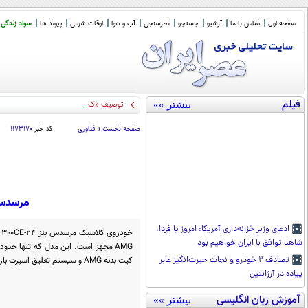
صفحه اول
تماس با ما
آرشیو
جستجو
نظرسنجی
آب و هوا
اوقات شرعی
پیوند ها
سواد زندگی
فیلم
بیشتر »»
توصیف «کمیل خجسته باقرزاده» از راهبرد
صفحه نخست
»
فناوری
کد خبر
۱۱۷۳۱۷۰
مرسدس 
ادعای وزیر خزانه‌داری آمریکا: امروز یا فردا،
شاهد توافق با ایران خواهیم بود
کیت بدنه AMG و سیستم تعلیق اسپرت بازسازی شده است.
تصادف ۲ خودرو و نجات حیر‌ت‌انگیز عابر
پیاده در آرژانتین
آموزش زبان انگلیسی
بیشتر »»