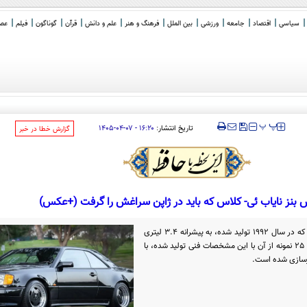
سیاسی
اقتصاد
جامعه
ورزشی
بین الملل
فرهنگ و هنر
علم و دانش
قرآن
گوناگون
فیلم
عصر 
های رهبری در
_
‍‍‍ پ
پ
تاریخ انتشار:
۱۶:۲۰ - ۰۷-۰۴-۱۴۰۵
‌گزارش خطا در خبر
بنز نایاب ئی- کلاس که باید در ژاپن سراغش را گرفت (+عکس)
خودروی کلاسیک مرسدس بنز 300CE-24 که در سال 1992 تولید شده، به پیشرانه 3.4 لیتری
AMG مجهز است. این مدل که تنها حدود 25 نمونه از آن با این مشخصات فنی تولید شده، با