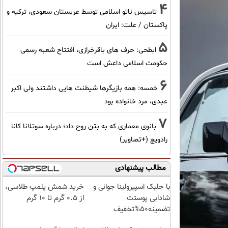
4
تاسیس ناتو اسلامی توسط عربستان سعودی، ترکیه و
پاکستان / علت: ایران
5
ابطحی: حرف های باقرخرازی، افتتاح شعبه رسمی
حکومت اسلامی داعش است
6
خمسه: همه بازیگرها شیطنت هایی داشتند ولی اکبر
عبدی، مرد خانواده بود
7
بانوی معماری که به بتن روح داد؛ درباره سوتلانا کانا
رادویچ (+تصاویر)
مطالب پیشنهادی
با جلبک اسپیرولینا جوانی و
خرید شمش پلمپ طلاسی،
شادابی پوستت
از ۰.۵ گرم تا ۱۰ گرم
تضمینه50%تخفیف