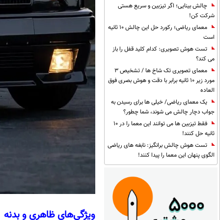
چالش بینایی؛ اگر تیزبین و سریع هستی
شرکت کن!
معمای ریاضی؛ رکورد حل این چالش 10 ثانیه
است
تست هوش تصویری: کدام کلید قفل را باز
می کند؟
معمای تصویری تک شاخ ها / تشخیص 3
مورد زیر 10 ثانیه برابر با دقت و هوش بصری فوق
العاده
یک معمای ریاضی/ خیلی ها برای رسیدن به
جواب دچار چالش می شوند، شما چطور؟
فقط تیزبین ها می توانند این معما را در 10
ثانیه حل کنند!
تست هوش چالش برانگیز: نابغه های ریاضی
الگوی پنهان این معما را پیدا کنند!
ویژگی‌های ظاهری و بدنه