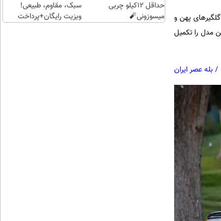
حداقل 12کیلو چربی
سبک، مقاوم، طبیعی!
میسوزونی🧨
ویزیت رایگان+پرداخت
ز کیت بدنه AMG شامل اسپویلر جلو، گلگیرهای پهن و
اقساطی😍
فنی و بصری این مدل را تکمیل
/
بله عصر ایران