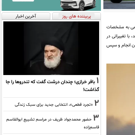
پربیننده های روز
آخرین اخبار
صورت رسمی به مشخصات
ی است که در زمان تولید، با تغییراتی در
3 لیتر ارتقا یافت و خروجی آن به 272 اسب بخار رسید. این پروژه توسط AMG آلمان انجام و سپس
1
باقر خرازی؛ چندان درشت گفت که تندروها را جا
گذاشت!
2
«تجرد قطعی»، انتخابی جدید برای سبک زندگی
3
حضور محمدجواد ظریف در مراسم تشییع ابوالقاسم
قاسم‌زاده