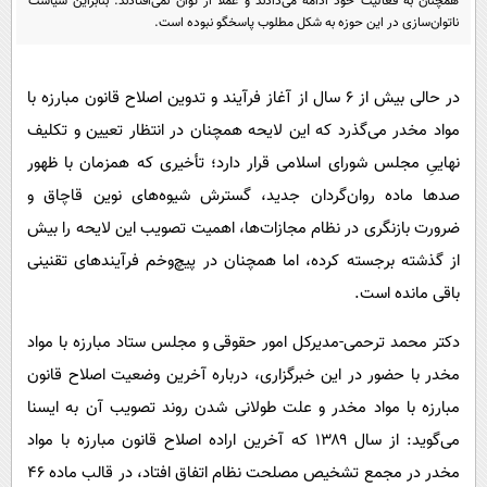
همچنان به فعالیت خود ادامه می‌دادند و عملاً از توان نمی‌افتادند. بنابراین سیاست
پیامک
سرگرمی
ناتوان‌سازی در این حوزه به شکل مطلوب پاسخگو نبوده است.
روانشناسی
فناوری
آشپزی
گوناگون
در حالی بیش از ۶ سال از آغاز فرآیند و تدوین اصلاح قانون مبارزه با
دانلود
مواد مخدر می‌گذرد که این لایحه همچنان در انتظار تعیین و تکلیف
حوادث
نهاییِ‌ مجلس شورای اسلامی قرار دارد؛ تأخیری که همزمان با ظهور
محیط زیست
صدها ماده روان‌گردان جدید، گسترش شیوه‌های نوین قاچاق و
سلامت
ضرورت بازنگری در نظام مجازات‌ها، اهمیت تصویب این لایحه را بیش
فرهنگی
از گذشته برجسته کرده،‌ اما همچنان در پیچ‌وخم فرآیندهای تقنینی
باقی مانده است.
بین الملل
اجتماعی
دکتر محمد ترحمی-مدیرکل امور حقوقی و مجلس ستاد مبارزه با مواد
حیات وحش
مخدر با حضور در این خبرگزاری، درباره آخرین وضعیت اصلاح قانون
مبارزه با مواد مخدر و علت طولانی شدن روند تصویب آن به ایسنا
سیاست خارجی
می‌گوید: از سال ۱۳۸۹ که آخرین اراده اصلاح قانون مبارزه با مواد
مخدر در مجمع تشخیص مصلحت نظام اتفاق افتاد، در قالب ماده ۴۶