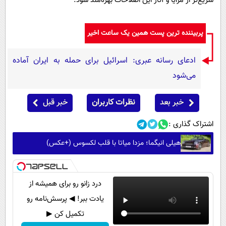
سریع‌تر از مزایا و آثار این اصلاحات بهره‌مند شود.
پربیننده ترین پست همین یک ساعت اخیر
ادعای رسانه عبری: اسرائیل برای حمله به ایران آماده
می‌شود
خبر بعد
نظرات کاربران
خبر قبل
اشتراک گذاری :
هیلی انیگما؛ مزدا میاتا با قلب لکسوس (+عکس)
درد زانو رو برای همیشه از
یادت ببر! ◀ پرسش‌نامه رو
تکمیل کن ▶