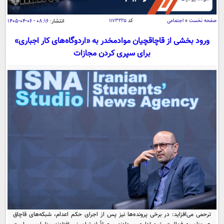
سیاسی
اقتصاد
صفحه نخست
»
اجتماعی
کد
۱۱۷۳۲۲۵
انتشار:
۰۸:۱۶ - ۰۶-۰۴-۱۴۰۵
جامعه
اقتصادی
ورود بخشی از قاچاقچیان موادمخدر به «اردوگاه‌های کار اجباری»
برای سپری کردن مجازات
ورزشی
اجتماعی
خودرو
بین الملل
حوادث
فرهنگ و هنر
سیاست خارجی
سلامت
علم و دانش
یک برش دانایی
قرآن
فناوری و It
محیط زیست
گوناگون
علمی
سفر و تفریح
فیلم
سرگرمی
اخبار کریپتو
عصر ایران 2
اقتصاد
باشگاه مغز
آموزش زبان
خواندنی ها و دیدنی ها
ورزش
مجله تصویری سلاح
داستان کوتاه
سیاست
ترحمی می‌افزاید: در برخی پرونده‌ها نیز پس از اجرای حکم اعدام، شبکه‌های قاچاق