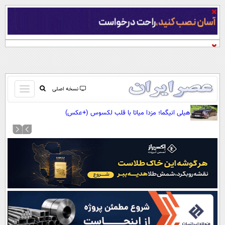
باز
نسخه اصلی
و
صفحه اول
هیلی انیگما؛ مزدا میاتا با قلب لکسوس (+عکس)
بسته
تماس با ما
کردن
آرشیو
منو
جستجو
نظرسنجی
آب و هوا
اوقات شرعی
پیوند ها
سواد زندگی