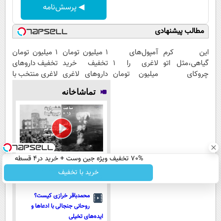
◀ پرسش‌نامه
مطالب پیشنهادی
این کرم
آمپول‌های
1 میلیون تومان
۱ میلیون تومان
گیاهی،مثل اتو
لاغری را ۱
تخفیف خرید
تخفیف داروهای
چروکای
میلیون تومان
داروهای لاغری
لاغری منتخب با
پوستتوصاف
ارزان‌تر از
با ارسال از
ارسال از
تماشاخانه
میکنه!50%تخفیف
همه‌جا بخر!
داروخانه و پک
داروخانه
یخ!
نزدیکت
70% تخفیف ویژه جین وست + خرید در4 قسطه
ساعت ۸:۱۵ ششم اوت ؛
هیروشیما / وقتی شهر در دیگ
خرید با تخفیف
قیر می‌جوشید
محمدباقر خرازی کیست؟
روحانی جنجالی با ادعاها و
ایده‌های تخیلی