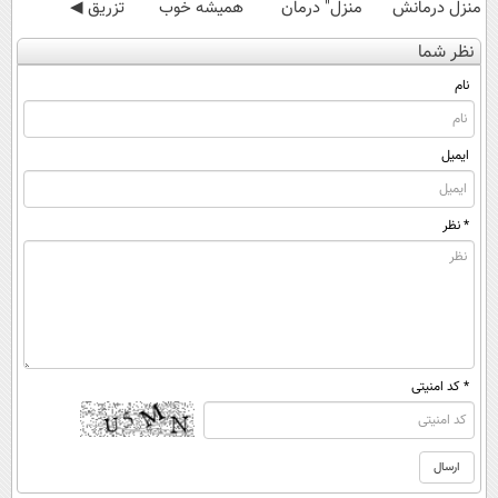
منزل درمانش
منزل" درمان
همیشه خوب
تزریق ◀
کن
کنی؟ (◂فیلم +
شه؟ ◀
پرسش‌نامه رو پر
نظر شما
(◀پرسش‌نامه)
◂پرسش‌نامه)
پرسش‌نامه رو پر
کن ▶
کن!
نام
ایمیل
* نظر
* کد امنیتی