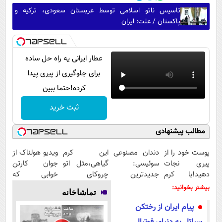
تاسیس ناتو اسلامی توسط عربستان سعودی، ترکیه و
پاکستان / علت: ایران
عطار ایرانی یه راه حل ساده
برای جلوگیری از پیری پیدا
کرده!حتما ببین
ثبت خرید
مطالب پیشنهادی
پوست خود را از
دندان مصنوعی
این کرم
ویدیو هولناک از
پیری نجات
سوئیسی:
گیاهی،مثل اتو
جوان کارتن
دهید!با کرم
جدیدترین
چروکای
خوابی که
ضدچروک
فناوری اروپا،
پوستتوصاف
میلیاردر شد.
بیشتر بخوانید:
تماشاخانه
جلبک
سبک و مقاوم |
میکنه!50%تخفیف
آموزش رایگان
پیام ایران از رختکن
پرداخت قسطی