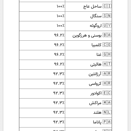
🇨🇮 ساحل عاج
۱۰۰٪
🇸🇳 سنگال
۱۰۰٪
🇺🇾 اروگوئه
۱۰۰٪
🇧🇦 بوسنی و هرزگوین
۹۶.۲٪
🇨🇴 کلمبیا
۹۶.۲٪
🇬🇭 غنا
۹۶.۲٪
🇭🇹 هائیتی
۹۶.۲٪
🇦🇷 آرژانتین
۹۲.۳٪
🇭🇷 کرواسی
۹۲.۳٪
🇪🇨 اکوادور
۹۲.۳٪
🇲🇦 مراکش
۹۲.۳٪
🇳🇱 هلند
۹۲.۳٪
🇵🇦 پاناما
۹۲.۳٪