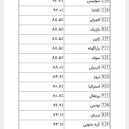
🇨🇭 سوئیس
۹۲.۳٪
🇨🇦 کانادا
۹۲.۰٪
🇩🇿 الجزایر
۸۸.۵٪
🇧🇪 بلژیک
۸۸.۵٪
🇯🇵 ژاپن
۸۸.۵٪
🇵🇾 پاراگوئه
۸۸.۵٪
🇸🇪 سوئد
۸۸.۵٪
🇦🇹 اتریش
۸۸.۰٪
🇳🇴 نروژ
۸۴.۶٪
🇦🇺 استرالیا
۸۰.۸٪
🇵🇹 پرتغال
۸۰.۸٪
🇹🇳 تونس
۷۶.۹٪
🇧🇷 برزیل
۷۳.۱٪
🇰🇷 کره جنوبی
۷۳.۱٪