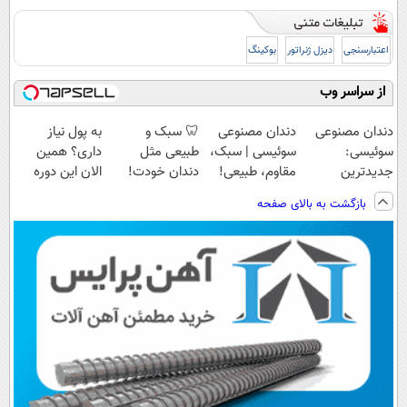
اعتبارسنجی
دیزل ژنراتور
بوکینگ
از سراسر وب
دندان مصنوعی
دندان مصنوعی
🦷 سبک و
به پول نیاز
سوئیسی:
سوئیسی | سبک،
طبیعی مثل
داری؟ همین
جدیدترین
مقاوم، طبیعی!
دندان خودت!
الان این دوره
فناوری اروپا،
ویزیت
نصب آسان و
رایگان رو شرکت
بازگشت به بالای صفحه
سبک و مقاوم |
رایگان+پرداخت
پرداخت اقساطی
کن تا دیر نشده!
پرداخت قسطی
اقساطی😍
💳 📍 تهران