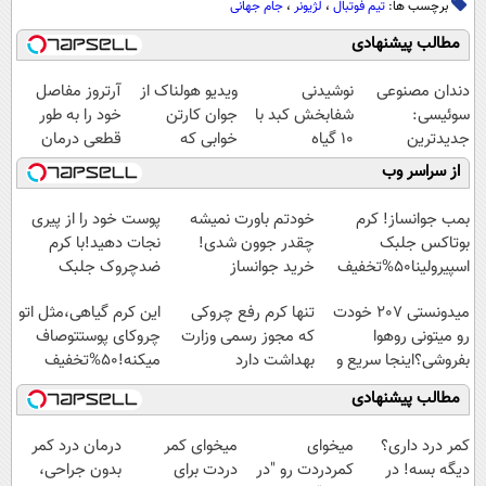
برچسب ها:
تیم فوتبال
،
لژیونر
،
جام جهانی
مطالب پیشنهادی
دندان مصنوعی
نوشیدنی
ویدیو هولناک از
آرتروز مفاصل
سوئیسی:
شفابخش کبد با
جوان کارتن
خود را به طور
جدیدترین
10 گیاه
خوابی که
قطعی درمان
فناوری اروپا،
موثر(تخفیف تا
میلیاردر شد.
کنید!
از سراسر وب
سبک و مقاوم |
امشب)
آموزش رایگان
◗پرسش‌نامه◖
پرداخت قسطی
بمب جوانساز! کرم
خودتم باورت نمیشه
پوست خود را از پیری
بوتاکس جلبک
چقدر جوون شدی!
نجات دهید!با کرم
اسپیرولینا50%تخفیف
خرید جوانساز
ضدچروک جلبک
اسپیرولینا با تخفیف
میدونستی 207 خودت
تنها کرم رفع چروکی
این کرم گیاهی،مثل اتو
ویژه
رو میتونی روهوا
که مجوز رسمی وزارت
چروکای پوستتوصاف
بفروشی؟اینجا سریع و
بهداشت دارد
میکنه!50%تخفیف
راحت بفروش
مطالب پیشنهادی
کمر درد داری؟
میخوای
میخوای کمر
درمان درد کمر
دیگه بسه! در
کمردردت رو "در
دردت برای
بدون جراحی،