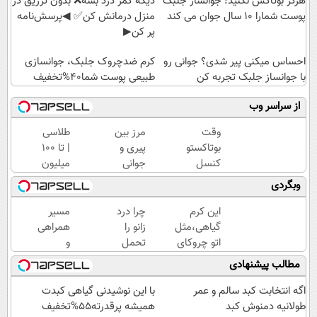
هرگز بوتاکس نکنید! جوانساز جلبک
دیگه کمر درد بسه❌ بدون تزریق در
پوست شمارا ۱۰ سال جوان می کند
منزل درمانش کن✅ ◀پرسش‌نامه
پر کن▶
احساس میکنی پیر شدی؟ جوانی رو
کرم ضدچروک جلبک، جوانسازی
با جوانساز جلبک تجربه کن
طبیعی پوست شما40%تخفیف
از سراسر وب
وقت
مرز بین
طلاسی
بوتاکستو
پیری و
| تا 100
کنسل
جوانی
میلیون
کن!(ضد
پوستت
وام
وبگردی
چروک
کرم
آنی
طبیعی/
ضدچروک
خرید
این کرم
چرا درد
مسیر
بدون
جلبکه!40%تخفیف
طلا💰
گیاهی،مثل
زانو را
همراهی
عوارض)
ثبت
اتو چروکای
تحمل
و
نام
پوستتوصاف
می‌کنی؟
گزارش
مطالب پیشنهادی
کن!
میکنه!50%تخفیف
خیلی
عملکرد
ساده
گروه
اگه انتخابت کبد سالم و عمر
با این نوشیدنی گیاهی کبدت
درمنزل
اسنپ
طولانیه دمنوش کبد
همیشه پرقدرته55%تخفیف