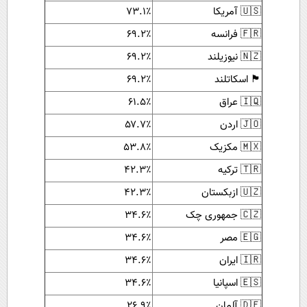
🇺🇸 آمریکا
۷۳.۱٪
🇫🇷 فرانسه
۶۹.۲٪
🇳🇿 نیوزیلند
۶۹.۲٪
🏴 اسکاتلند
۶۹.۲٪
🇮🇶 عراق
۶۱.۵٪
🇯🇴 اردن
۵۷.۷٪
🇲🇽 مکزیک
۵۳.۸٪
🇹🇷 ترکیه
۴۲.۳٪
🇺🇿 ازبکستان
۴۲.۳٪
🇨🇿 جمهوری چک
۳۴.۶٪
🇪🇬 مصر
۳۴.۶٪
🇮🇷 ایران
۳۴.۶٪
🇪🇸 اسپانیا
۳۴.۶٪
🇩🇪 آلمان
۲۶.۹٪