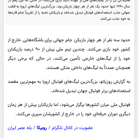
نمایندگی آن را در رقابت‌های ملی بر عهده دارند بازی می‌کنند؛ در حالی که این رقم در
پیامک
سرگرمی
سال ۱۹۹۰ تنها حدود یک نفر از هر چهار بازیکن بود. بزرگ‌ترین لیگ‌های اروپا به قطب
جهانی جذب استعدادهای فوتبال تبدیل شده‌اند و بازیکنان نخبه را از تقریباً تمام قاره‌ها
روانشناسی
فناوری
به خود جذب می‌کنند.
آشپزی
گوناگون
دانلود
حوادث
حدود سه نفر از هر چهار بازیکن جام جهانی برای باشگاه‌هایی خارج از
محیط زیست
کشور خود بازی می‌کنند. چندین تیم ملی بیش از ۹۰ درصد بازیکنان
خود را از لیگ‌های خارجی تأمین می‌کنند، در حالی که برخی دیگر
سلامت
همچنان عمدتاً به لیگ‌های داخلی متکی هستند.
فرهنگی
به گزارش روزیاتو، بزرگ‌ترین لیگ‌های فوتبال اروپا به مهم‌ترین مقصد
بین الملل
استعدادهای برتر فوتبال جهان تبدیل شده‌اند.
اجتماعی
فوتبال ملی میان کشورها برگزار می‌شود، اما بازیکنان بیش از هر زمان
حیات وحش
دیگری دوران حرفه‌ای خود را در خارج از کشورشان سپری می‌کنند.
سیاست خارجی
عضویت در کانال تلگرام
/
روبیکا
/
بله عصر ایران