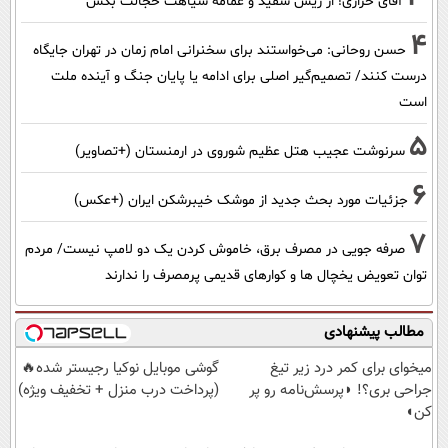
آقای خرازی! از ریش سفید و عمامه سیاهت خجالت بکش
4
حسن روحانی: می‌خواستند برای سخنرانی امام زمان در تهران جایگاه
درست کنند/ تصمیم‌گیر اصلی برای ادامه یا پایان جنگ و آینده ملت
است
5
سرنوشت عجیب هتل عظیم شوروی در ارمنستان (+تصاویر)
6
جزئیات مورد بحث جدید از موشک خیبرشکن ایران (+عکس)
7
صرفه جویی در مصرف برق، خاموش کردن یک دو لامپ نیست/ مردم
توان تعویض یخچال ها و کوارهای قدیمی پرمصرف را ندارند
مطالب پیشنهادی
میخوای برای کمر درد زیر تیغ
گوشی موبایل نوکیا رجیستر شده🔥
جراحی بری؟! ◗پرسش‌نامه رو پر
(پرداخت درب منزل + تخفیف ویژه)
کن◖