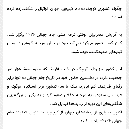
پیامک
سرگرمی
چگونه کشوری کوچک به نام کیپ‌ورد جهان فوتبال را شگفت‌زده کرده
روانشناسی
فناوری
است؟
آشپزی
گوناگون
دانلود
به گزارش عصرایران، وقتی قرعه کشی جام جهانی 2026 برگزار شد،
حوادث
کمتر کسی تصور می‌کرد نام کیپ‌ورد در پایان مرحله گروهی در میان
محیط زیست
تیم‌های صعودکننده دیده شود.
سلامت
فرهنگی
این کشور جزیره‌ای کوچک در غرب آفریقا که حدود 500 هزار نفر
جمعیت دارد، در نخستین حضور خود در تاریخ جام جهانی نه تنها برابر
بین الملل
رقبای قدرتمند کم نیاورد، بلکه با سه تساوی برابر اسپانیا، اروگوئه و
اجتماعی
عربستان سعودی به مرحله حذفی صعود کرد و به یکی از بزرگ‌ترین
حیات وحش
شگفتی‌های این دوره از رقابت‌ها تبدیل شد.
سیاست خارجی
اکنون بسیاری از رسانه‌های جهان از کیپ‌ورد به عنوان «پدیده جام
جهانی 2026» یاد می‌کنند.