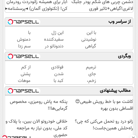
دشمن چربی های شکم پودر جلبک
1بار برای همیشه زانودردت رودرمان
لاغری!گیاهی+تاثیر فوری
کن! (تکنولوژی آلمان) ◂پرسشنامه▸
از سراسر وب
با این
این ژل
با
نوشیدنی
سفیدکننده
دمنوش
گیاهی
دندوناتو در
سم زدا
کبدت
حد لمینت
یه کبد
وبگردی
همیشه
سفید
صفر
پرقدرته55%تخفیف
میکنه(40%تخفیف)
کیلومتر
ترمیم
فولادی
از کم
به
جای
شدن
پشتی
خودت
زخم،
کبد با
موهات
هدیه
بخیه و
یک
خجالت
مطالب پیشنهادی
بده
سوختگی
فنجان
میکشی؟
فقط در
نوشیدنی
اینجا با
کاشت مو با خط رویش طبیعی😍
پنکه مه پاش رومیزی، مخصوص
3
سم زدا
تراکم
اقساطی بدون بهره
گرمایی‌ها!!
هفته!!
بالا بکار
😍
زانو درد رو تحمل می‌کنی که چی؟
خلافی خودروتو الان ببین، با پلاک و
راه‌حلش همین‌جاست!
کد ملی، بدون نیاز به مراجعه
حضوری