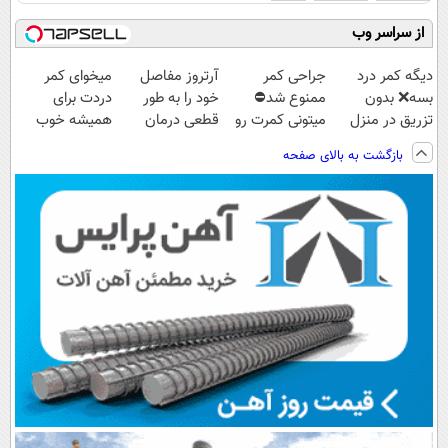
از سراسر وب
دیگه کمر درد
جراحی کمر
آرتروز مفاصل
میخوای کمر
بسه❌ بدون
ممنوع شد⛔
خود را به طور
دردت برای
تزریق در منزل
میتونی کمرت رو
قطعی درمان
همیشه خوب
درمانش کن✅
در منزل درمان
کنید!
شه؟ ◀
بازگشت به بالای صفحه
◀پرسش‌نامه پر
کنی! 👈🏻
◂پرسش‌نامه▸
پرسش‌نامه رو پر
کن▶
پرسش‌نامه
کن!