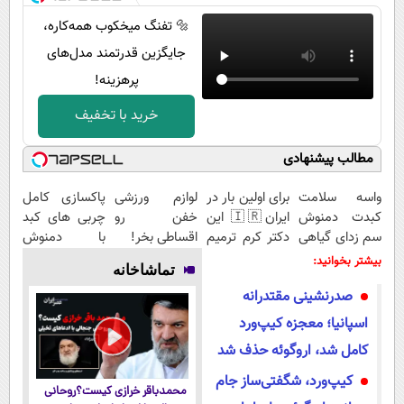
🔩 تفنگ میخکوب همه‌کاره،
جایگزین قدرتمند مدل‌های
پرهزینه!
خرید با تخفیف
مطالب پیشنهادی
واسه سلامت
برای اولین بار در
لوازم ورزشی
پاکسازی کامل
کبدت دمنوش
ایران🇮🇷 این
خفن رو
چربی های کبد
سم زدای گیاهی
دکتر کرم ترمیم
اقساطی بخر!
با دمنوش
رو امتحان
کننده 23 روزه
گیاهی(۵۵٪تخفیف)
بیشتر بخوانید:
تماشاخانه
کن(55%
ساخت!
صدرنشینی مقتدرانه
تخفیف)
اسپانیا؛ معجزه کیپ‌ورد
کامل شد، اروگوئه حذف شد
کیپ‌ورد، شگفتی‌ساز جام
محمدباقر خرازی کیست؟روحانی