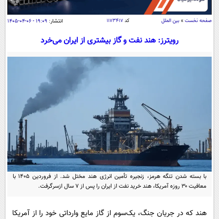
سیاسی
اقتصاد
صفحه نخست
»
بین الملل
کد
۱۱۷۳۴۱۷
انتشار:
۱۹:۰۹ - ۰۶-۰۴-۱۴۰۵
جامعه
اقتصادی
رویترز: هند نفت و گاز بیشتری از ایران می‌خرد
ورزشی
اجتماعی
خودرو
بین الملل
حوادث
فرهنگ و هنر
سیاست خارجی
سلامت
علم و دانش
یک برش دانایی
قرآن
فناوری و It
محیط زیست
گوناگون
علمی
سفر و تفریح
فیلم
سرگرمی
اخبار کریپتو
عصر ایران 2
اقتصاد
باشگاه مغز
با بسته شدن تنگه هرمز، زنجیره تأمین انرژی هند مختل شد. از فروردین ۱۴۰۵ با
آموزش زبان
خواندنی ها و دیدنی ها
معافیت ۳۰ روزه آمریکا، هند خرید نفت از ایران را پس از ۷ سال ازسرگرفت.
ورزش
مجله تصویری سلاح
داستان کوتاه
سیاست
هند که در جریان جنگ، یک‌سوم از گاز مایع وارداتی خود را از آمریکا