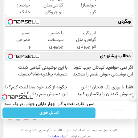
جوانساز!
گیاهی،مثل
جوانساز
کرم
اتو چروکای
جلبک
بوتاکس
پوستتوصاف
عید
وبگردی
جلبک
میکنه!50%تخفیف
امسال
اسپیرولینا50%تخفیف
۱۰سال
این کرم
با دشمن
مسیر
جوون
گیاهی،مثل
سرسخت
همراهی
تری
اتو چروکای
چربیهای
و
پوستتوصاف
بدن،
گزارش
مطالب پیشنهادی
میکنه!50%تخفیف
ماهی 5
عملکرد
کیلو لاغر
گروه
اگر نمی خواهید کبدتان چرب شود
با این نوشیدنی گیاهی کبدت
شو
اسنپ
این نوشیدنی خوش طعم را بنوشید
همیشه پرقدرته55%تخفیف
در
فقط با روزی یک فنجان از این
۱۴۰۴
چگونه از کبد خود محافظت کنم؟ با
دمنوش کبدتان را پاکسازی کنید
این دمنوش سم زدای گیاهی
مس، نقره، نفت و گاز؛ چهار دارایی جهانی در یک سبد
صفحه اول
فیلم
عصر ایران۲
درباره عصرایران
تماس با ما
آرشیو
جستجو
تبدیل فوری
پیوندها
نظرسنجی
آب و هوا
اوقات شرعی
سواد زندگی
كليه حقوق محفوظ است، استفاده از مطالب با ذكر منبع بلامانع است.
طراحی و تولید:
"ایران سامانه"