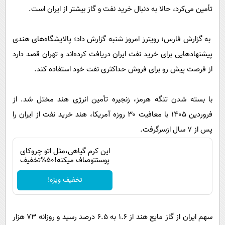
پیامک
سرگرمی
تأمین می‌کرد، حالا به دنبال خرید نفت و گاز بیشتر از ایران است.
روانشناسی
فناوری
به گزارش فارس؛ رویترز امروز شنبه گزارش داد؛‌ پالایشگاه‌های هندی
آشپزی
گوناگون
پیشنهادهایی برای خرید نفت ایران دریافت کرده‌اند و تهران قصد دارد
دانلود
حوادث
از فرصت پیش رو برای فروش حداکثری نفت خود استفاده کند.
محیط زیست
سلامت
با بسته شدن تنگه هرمز، زنجیره تأمین انرژی هند مختل شد. از
فروردین ۱۴۰۵ با معافیت ۳۰ روزه آمریکا، هند خرید نفت از ایران را
فرهنگی
پس از ۷ سال ازسرگرفت.
بین الملل
این کرم گیاهی،مثل اتو چروکای
اجتماعی
پوستتوصاف میکنه!50%تخفیف
حیات وحش
تخفیف ویژه!
سیاست خارجی
سهم ایران از گاز مایع هند از ۱.۶ به ۶.۵ درصد رسید و روزانه ۷۳ هزار