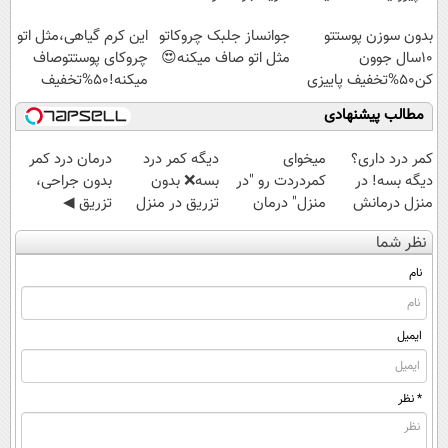
اسپیرولینا با تخفیف
بدون سوزن پوستتو
جوانساز جلبک چروکاتو
این کرم گیاهی،مثل اتو
ویژه
10سال جوون
مثل اتو صاف میکنه😍
چروکای پوستتوصاف
کن50%تخفیف پاییزی
میکنه!50%تخفیف
مطالب پیشنهادی
کمر درد داری؟
میخوای
دیگه کمر درد
درمان درد کمر
دیگه بسه! در
کمردردت رو "در
بسه❌ بدون
بدون جراحی،
منزل درمانش
منزل" درمان
تزریق در منزل
تزریق ◀
کن
کنی؟ (◂فیلم +
درمانش کن✅
پرسش‌نامه رو پر
نظر شما
(◀پرسش‌نامه)
◂پرسش‌نامه)
◀پرسش‌نامه پر
کن ▶
کن▶
نام
ایمیل
* نظر