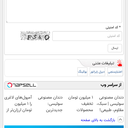
* کد امنیتی
اعتبارسنجی
دیزل ژنراتور
بوکینگ
از سراسر وب
دندان مصنوعی
۱ میلیون تومان
دندان مصنوعی
آمپول‌های لاغری
سوئیسی | سبک،
تخفیف
سوئیسی:
را ۱ میلیون
مقاوم، طبیعی!
محصولات
جدیدترین
تومان ارزان‌تر از
ویزیت
لاغری؛ یک قدم
فناوری اروپا،
همه‌جا بخر!
بازگشت به بالای صفحه
رایگان+پرداخت
نزدیک‌تر به
سبک و مقاوم |