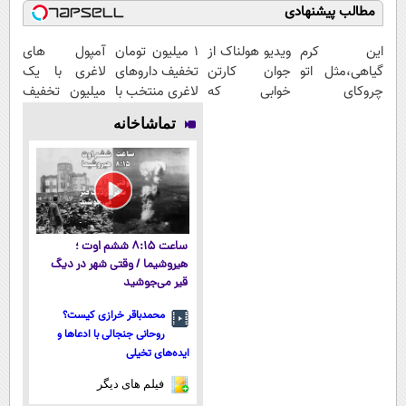
مطالب پیشنهادی
این کرم
ویدیو هولناک از
۱ میلیون تومان
آمپول های
گیاهی،مثل اتو
جوان کارتن
تخفیف داروهای
لاغری با یک
چروکای
خوابی که
لاغری منتخب با
میلیون تخفیف
پوستتوصاف
میلیاردر شد.
ارسال از
| ارسال از
تماشاخانه
میکنه!50%تخفیف
آموزش رایگان
داروخانه
داروخانه های
نزدیکت
معتبر
ساعت ۸:۱۵ ششم اوت ؛
هیروشیما / وقتی شهر در دیگ
قیر می‌جوشید
محمدباقر خرازی کیست؟
روحانی جنجالی با ادعاها و
ایده‌های تخیلی
فیلم های دیگر