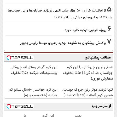
5
از افاضات خرازی: ۵۰ هزار حزب اللهی بریزند خیابان‌ها و بی حجاب‌ها
را بکشند و نیرو‌های دولتی را ناکار کنند!
6
پروژه تایفون ترکیه کلید خورد
7
واکنش پزشکیان به شایعه تهدید رهبری توسط رئیس‌جمهور
مطالب پیشنهادی
عمقی ترین چروکاتو، با این کرم
این کرم گیاهی،مثل اتو چروکای
جوانساز، صاف کن! (50% تخفیف
پوستتوصاف میکنه!50%تخفیف
سفارش فوری)
تنها ترفند موثر رفع چروک پوست،
این کرم جوانساز 10سال سنتو کم
همین کرم آلمانیه (45% تخفیف)
میکنه (با تخفیف ویژه)
از سراسر وب
بمب
این کرم
با