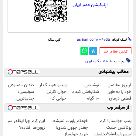
اپلیکیشن عصر ایران
لینک کوتاه:
کپی لینک
‌گزارش خطا در خبر
برچسب ها:
هند
،
گاز
،
ایران
مطالب پیشنهادی
آرتروز مفاصل
نوشیدنی
ویدیو هولناک از
دندان مصنوعی
خود را به طور
شفابخش کبد با
جوان کارتن
سوئیسی:
قطعی درمان
10 گیاه
خوابی که
جدیدترین
کنید!
موثر(تخفیف تا
میلیاردر شد.
فناوری اروپا،
از سراسر وب
◗پرسش‌نامه◖
امشب)
آموزش رایگان
سبک و مقاوم |
پرداخت قسطی
بمب جوانساز! کرم
خودتم باورت نمیشه
این کرم چرا اینقدر سر
بوتاکس جلبک
چقدر جوون شدی!
زبون‌ها افتاده؟
اسپیرولینا50%تخفیف
خرید جوانساز