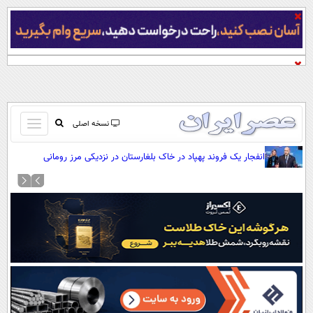
باز
نسخه اصلی
و
صفحه اول
انفجار یک فروند پهپاد در خاک بلغارستان در نزدیکی مرز رومانی
بسته
تماس با ما
کردن
آرشیو
منو
جستجو
نظرسنجی
آب و هوا
اوقات شرعی
پیوند ها
سواد زندگی