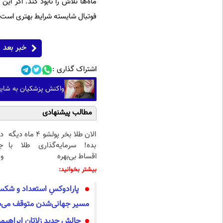
ماه‌ها تلاش را نابود کند. اگر ا
فوتبال شایسته شرایط بهتری است، ب
خبر بعد
اشتراک گذاری :
واکنش پزشکیان به شایع
مطالب پیشنهادی
الان طلا بخر پولشو 4 ماه دیگه
د
بده! سرمایه‌گذاری طلا با
ج
اقساط بی‌بهره
و 
بیشتر بخوانید:
پارادوکسِ استعداد و شکست
مسیر جهانی‌شدن متوقف می‌
چالش جدید زلاتان ابراهیمو