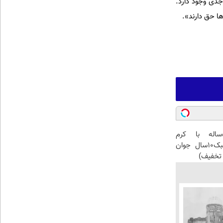
 جدی وجود دارد.
ها حق دارند».
این آقای58ساله با کرم
ضدچروک جلبک10سال جوان
تخفیف)