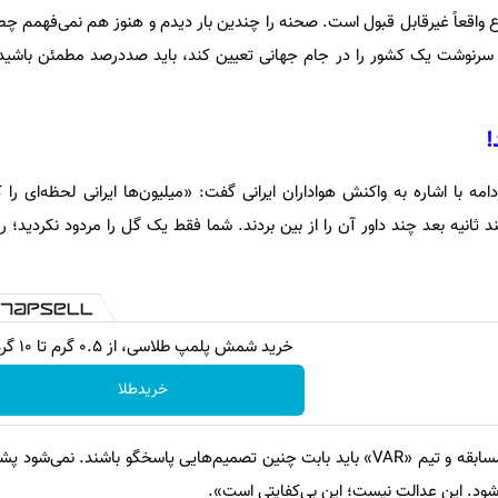
ع واقعاً غیرقابل قبول است. صحنه را چندین بار دیدم و هنوز هم نمی‌فهمم چط
د سرنوشت یک کشور را در جام جهانی تعیین کند، باید صددرصد مطمئن باشی
!
ه با اشاره به واکنش هواداران ایرانی گفت: «میلیون‌ها ایرانی لحظه‌ای را ک
ثانیه بعد چند داور آن را از بین بردند. شما فقط یک گل را مردود نکردید؛ ر
خرید شمش پلمپ طلاسی، از ۰.۵ گرم تا ۱۰ گرم
خریدطلا
زلاتان همچنین تأکید کرد: «داور مسابقه و تیم «VAR» باید بابت چنین تصمیم‌هایی پاسخگو باشند.
‌شود. این عدالت نیست؛ این بی‌کفایتی است».