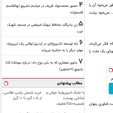
4
ور می‌شود آن را
حضور محمدجواد ظریف در مراسم تشییع ابوالقاسم
د. نمی‌شود پشت
قاسم‌زاده
5
زنِ بادیگارد محافظ نیوشا ضیغمی در مسجد شهرک
غرب
6
ه فکر می‌کردند
تله توسعه تک‌پروژه‌ای در اردبیل/وقتی یک ابرپروژه،
موارد دیگر را به حاشیه می‌راند
ویای یک ملت را
7
بانوی معماری که به بتن روح داد؛ درباره سوتلانا کانا
رادویچ (+تصاویر)
مطالب پیشنهادی
با جلبک اسپیرولینا جوانی و
خرید شمش پلمپ طلاسی،
شادابی پوستت
از ۰.۵ گرم تا ۱۰ گرم
تضمینه50%تخفیف
 نمی‌شود پشت فناوری پنهان