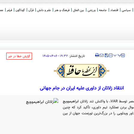
سیاسی
اقتصاد
جامعه
ورزشی
بین الملل
فرهنگ و هنر
علم و دانش
قرآن
گوناگون
فیلم
عصر 
دی، پ
_
‍‍‍ پ
پ
تاریخ انتشار:
۱۹:۳۲ - ۰۶-۰۴-۱۴۰۵
‌گزارش خطا در خبر
انتقاد زلاتان از داوری علیه ایران در جام جهانی
مردود شدن گل شجاع خلیل‌زاده مقابل مصر توسط VAR، با واکنش تند زلاتان ابراهیموویچ
وال بردن عملکرد تیم داوری، تأکید کرد که چنین
ور ویدئویی را در بزرگ‌ترین تورنمنت جهان از بین