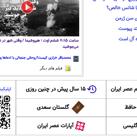
 یا شانس خالص؟
ری سن ژرمن
یتد پیوست
ده آل است
ساعت ۸:۱۵ ششم اوت ؛ هیروشیما / وقتی شهر در
می‌جوشید
محمدباقر خرازی کیست؟روحانی جنجالی با ادعاها و 
فیلم های دیگر
 عصر ایران
۱۵ سال پیش در چنین روزی
اپلیکی
 حافظ
گلستان سعدی
گلیسی
آپارات عصر ایران