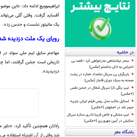
ابراهیموویچ ادامه داد: «این موضو
آفساید گرفت. وقتی گلی می‌توان
یک مانیتور نشست و حدس زد».
رویای یک ملت دزدیده شد
در حاشیه
مهاجم سابق تیم ملی سوئد در ادام
سحر دولتشاهی عذرخواهی کرد ؛ قصد بی
تاریخی است جشن گرفتند، اما چند 
احترامی به اذان نداشتم (عکس)
دزدیدید».
بازیگران زن سریال «بامداد خمار» در پشت
صحنه به سبک دوران قاجار (عکس)
تیپ رنگی تارا سریال شغال در جشن نفس
(+عکس)
استایل جالب مدل روس فیلم ایرانی جزیره
جیمز باند در اصفهان (+عکس)
تیپ مشکی و خاص فریبا نادری ستاره سریال
ستایش در آیین مهرورزی (+عکس)
باشگاه مغز
شد وقتی از آن اشتباه استفاده می