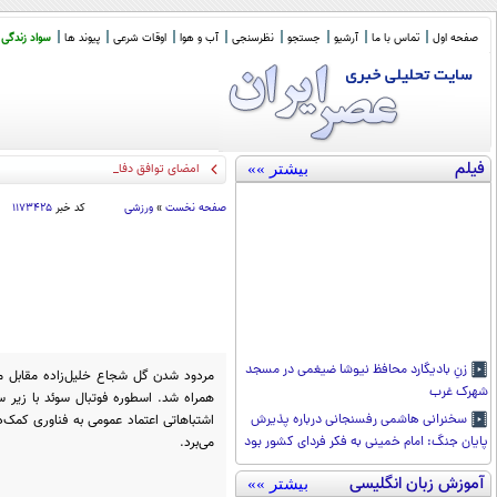
صفحه اول
تماس با ما
آرشیو
جستجو
نظرسنجی
آب و هوا
اوقات شرعی
پیوند ها
سواد زندگی
فیلم
بیشتر »»
امضای توافق دفاع مشترک عربستان سعو
صفحه نخست
»
ورزشی
کد خبر
۱۱۷۳۴۲۵
زنِ بادیگارد محافظ نیوشا ضیغمی در مسجد
شهرک غرب
همراه شد. اسطوره فوتبال سوئد با زیر س
اشتباهاتی اعتماد عمومی به فناوری کمک‌دا
سخنرانی هاشمی رفسنجانی درباره پذیرش
می‌برد.
پایان جنگ: امام خمینی به فکر فردای کشور بود
آموزش زبان انگلیسی
بیشتر »»