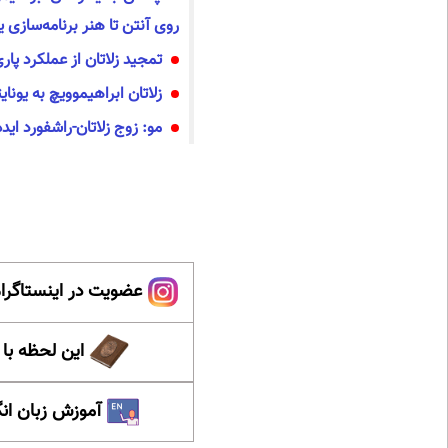
روی آنتن تا هنر برنامه‌سازی
تمجید زلاتان از عملکرد پا
زلاتان ابراهیموویچ به یونا
مو: زوج زلاتان-راشفورد ای
عضویت در اینستاگرام
این لحظه با
آموزش زبان ان