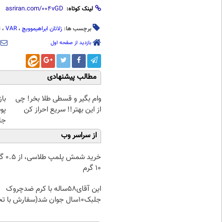
لینک کوتاه:
برچسب ها:
زلاتان ابراهیموویچ
،
VAR
،
ت
بازدید از صفحه اول
مطالب پیشنهادی
وام بگیر و قسطی طلا بخر! چی
با
از این بهتر!! سریع احراز کن
پو
جلبک(
از سراسر وب
خرید شمش پ
۱۰ گرم
این آقای58ساله با کرم ضدچروک
جلبک10سال جوان شد(سفارش با تخفیف)