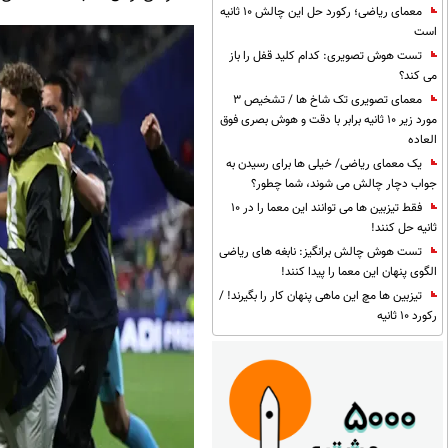
معمای ریاضی؛ رکورد حل این چالش 10 ثانیه
است
تست هوش تصویری: کدام کلید قفل را باز
می کند؟
معمای تصویری تک شاخ ها / تشخیص 3
مورد زیر 10 ثانیه برابر با دقت و هوش بصری فوق
العاده
یک معمای ریاضی/ خیلی ها برای رسیدن به
جواب دچار چالش می شوند، شما چطور؟
فقط تیزبین ها می توانند این معما را در 10
ثانیه حل کنند!
تست هوش چالش برانگیز: نابغه های ریاضی
الگوی پنهان این معما را پیدا کنند!
تیزبین ها مچ این ماهی پنهان کار را بگیرند! /
رکورد 10 ثانیه