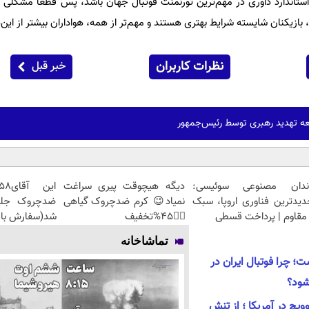
ین استاندارد داوری در مهم‌ترین تورنمنت فوتبال جهان باشد، پس قطعاً مشکلی
ازیکنان شایسته شرایط بهتری هستند و مهم‌تر از همه، هواداران بیشتر از این‌
نظرات کاربران
خبر قبل
ه تهدید رهبری توسط رئیس‌جمهور
ندان مصنوعی سوئیسی:
دیگه هیچوقت پیری سراغت
دیدترین فناوری اروپا، سبک
نمیاد😉 کرم ضدچروک گیاهی
مقاوم | پرداخت قسطی
👈🏻45%تخفیف
شد(سفارش با 
تماشاخانه
؛ چرا فوتبال ایران در
شود؟
ویچ در آمریکا ؛ از تنش