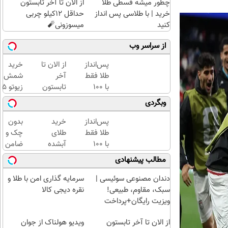
چطور میشه قسطی طلا
از الان تا آخر تابستون
خرید | با طلاسی پس انداز
حداقل 12کیلو چربی
کنید
میسوزونی🧨
از سراسر وب
پس‌انداز
از الان تا
خرید
طلا فقط
آخر
شمش
با ۱۰۰
تابستون
زیوتو 
هزارتومان
حداقل
گرمی
وبگردی
(امن و
12کیلو
عیار ۵
راحت)
چربی
| ضد
پس‌انداز
خرید
بدون
میسوزونی
جعل و
طلا فقط
طلای
چک و
🧨
پلمپ
با ۱۰۰
آبشده
ضامن
مخصوص
هزارتومان
حتی با
تا 100
مطالب پیشنهادی
(امن و
۱۰۰هزارتومان
میلیون
راحت)
اعتبار
دندان مصنوعی سوئیسی |
سرمایه گذاری امن با طلا و
خرید
سبک، مقاوم، طبیعی!
نقره دیجی کالا
طلا
ویزیت رایگان+پرداخت
بگیر!
اقساطی😍
از الان تا آخر تابستون
ویدیو هولناک از جوان