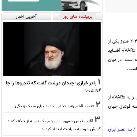
پربیننده های روز
آخرین اخبار
به گزارش فوتبال ۳۶۰، مردود شدن گل شجاع خلیل‌زاده مقابل مصر در آخرین بازی مرحله گروهی جام جهانی ۲۰۲۶ هنوز یکی از
بحث‌های داغ این تورنمنت است. گلی که می‌توانست صعود ایران به مرحله حذفی را قطعی کند، بعد از بازبینی «VAR» آفساید
ه است. در میان
 است.
1
باقر خرازی؛ چندان درشت گفت که تندروها را جا
گذاشت!
زلاتان ابراهیموویچ در واکنش به این صحنه گفت: «این دقیقاً همان دلیلی است که باعث می‌شود مردم اعتمادشان را به «VAR» از
2
حنه فوتبال جهان
«تجرد قطعی»، انتخابی جدید برای سبک زندگی
3
آقای رئیس جمهور! این هم یک نمونه از حذف که در
/
بله عصر ایران
گزارش خود به صراحت انتقاد کردید