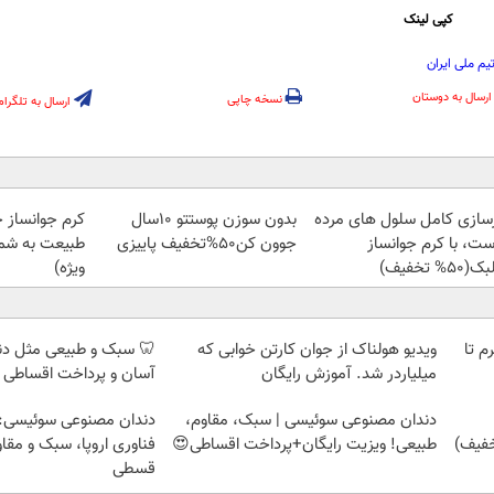
کپی لینک
یم ملی ایران
ارسال به دوستان
نسخه چاپی
ارسال به تلگرام
زسازی کامل سلول های مرده
بدون سوزن پوستتو 10سال
کرم جوانساز 
ست، با کرم جوانساز
جوون کن50%تخفیف پاییزی
طبیعت به شما
50% تخفیف)
ویژه)
لمپ طلاسی، از ۰.۵ گرم تا
ویدیو هولناک از جوان کارتن خوابی که
🦷 سبک و طبیعی مثل د
میلیاردر شد. آموزش رایگان
آسان و پرداخت اقساطی 
دندان مصنوعی سوئیسی | سبک، مقاوم،
دندان مصنوعی سوئیسی:
طبیعی! ویزیت رایگان+پرداخت اقساطی😍
فناوری اروپا، سبک و مقا
قسطی