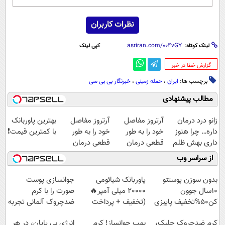
نظرات کاربران
لینک کوتاه:
کپی لینک
‌گزارش خطا در خبر
برچسب ها:
ایران
،
حمله زمینی
،
خبرنگار بی بی سی
مطالب پیشنهادی
زانو درد درمان
آرتروز مفاصل
آرتروز مفاصل
بهترین پاوربانک
داره… چرا هنوز
خود را به طور
خود را به طور
با کمترین قیمت❗
داری بهش ظلم
قطعی درمان
قطعی درمان
می‌کنی؟
کنید!
کنید!
از سراسر وب
◂پرسش‌نامه▸
◗پرسش‌نامه◖
بدون سوزن پوستتو
پاوربانک شیائومی
جوانسازی پوست
10سال جوون
2۰۰۰۰ میلی آمپر🔥
صورت را با کرم
کن50%تخفیف پاییزی
(تخفیف + پرداخت
ضدچروک آلمانی تجربه
درب منزل)
کنید!
کرم ضدچروک جلبک،
بمب جوانساز! کرم
انرژی بی پایان، در هر