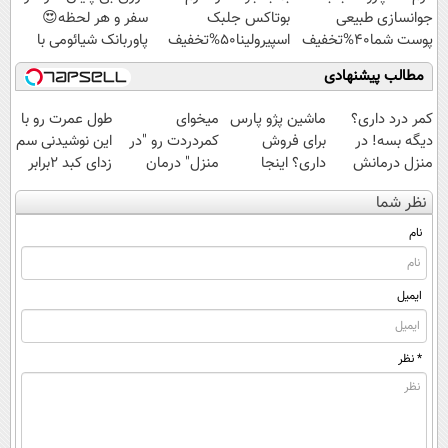
جوانسازی طبیعی
بوتاکس جلبک
سفر و هر لحظه😍
پوست شما40%تخفیف
اسپیرولینا50%تخفیف
پاوربانک شیائومی با
تخفیف ویژه🔥
مطالب پیشنهادی
کمر درد داری؟
ماشین پژو پارس
میخوای
طول عمرت رو با
دیگه بسه! در
برای فروش
کمردردت رو "در
این نوشیدنی سم
منزل درمانش
داری؟ اینجا
منزل" درمان
زدای کبد 2برابر
کن
سریع بفروشش
کنی؟ (◂فیلم +
کن
نظر شما
(◀پرسش‌نامه)
◂پرسش‌نامه)
نام
ایمیل
* نظر