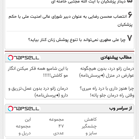
5
دیدار پزشکیان با آیت الله مجتبی خامنه ای
6
انتصاب محسن رضایی به عنوان دبیر شورای عالی امنیت ملی با حکم
پزشکیان
7
چرا علی مطهری نمی‌تواند با تنوع پوشش زنان کنار بیاید؟
مطالب پیشنهادی
درمان زانو درد، بدون هیچگونه
با این شامپو همه فکر میکنن انگار
عوارض در منزل (◂پرسش‌نامه)
مو کاشتی!!!!!
چرا هنوز داری با درد راه میری؟
درمان زانو درد بدون عمل،تزریق و
وقتی راه درمان جلو پاته!
دارو (◂پرسش‌نامه)
از سراسر وب
کاهش
مجموعه
این
چشمگیر
47
مجموعه
سایز و
عددی
دریل و