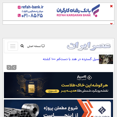
باز
نسخه اصلی
و
صفحه اول
سیل گسترده در هند با دست‌کم ۱۰۰ کشته
بسته
تماس با ما
کردن
آرشیو
منو
جستجو
نظرسنجی
آب و هوا
اوقات شرعی
پیوند ها
سواد زندگی