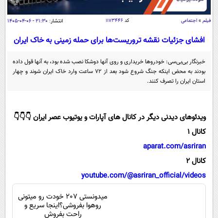
سیاسی
اقتصاد
فیلم
»
اجتماعی
کد
۱۱۷۳۴۴۶
انتشار:
۲۱:۳۰ - ۰۶-۰۴-۱۴۰۵
جامعه
اقتصادی
افشای جزئیات نقشه تروریست‌ها برای حمله زمینی به خاک ایران
ورزشی
اجتماعی
خودرو
خبرنگار بی‌بی‌سی: خودرو‌ها خریداری و روی آنها دوشکا نصب شده بود، به آنها قول داده
بین الملل
حوادث
بودند به محض اینکه جنگ شروع شود بعد از ۷۲ ساعت وارد خاک ایران شوند و چهار
استان ایران را تصرف کنند.
فرهنگ و هنر
سیاست خارجی
سلامت
علم و دانش
یک برش دانایی
ویدئوهای دیدنی دیگر در کانال های آپارات و یوتیوب عصر ایران 👇👇👇
قرآن
فناوری و It
محیط زیست
کانال 1
گوناگون
علمی
سفر و تفریح
aparat.com/asriran
فیلم
سرگرمی
اخبار کریپتو
کانال 2
عصر ایران 2
اقتصاد
باشگاه مغز
youtube.com/@asriran_official/videos
آموزش زبان
خواندنی ها و دیدنی ها
ورزش
مجله تصویری سلاح
میدونستی 207 خودت رو میتونی
داستان کوتاه
روهوا بفروشی؟اینجا سریع و
سیاست
راحت بفروش