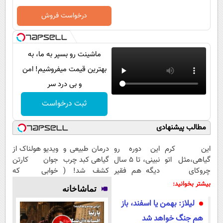
پیامک
سرگرمی
درخواست فروش
روانشناسی
فناوری
آشپزی
گوناگون
ماشینت رو بسپر به ما، به
دانلود
حوادث
بهترین قیمت میفروشیم! امن
محیط زیست
و بی درد سر
سلامت
ثبت درخواست
فرهنگی
مطالب پیشنهادی
بین الملل
این کرم
این دوره رو
درمان طبیعی و
ویدیو هولناک از
اجتماعی
گیاهی،مثل اتو
نبینی، تا 5 سال
گیاهی کبد چرب
جوان کارتن
چروکای
دیگه هم فقیر
کشف شد! (
خوابی که
حیات وحش
پوستتوصاف
می‌مونی! همین
لینک خرید
میلیاردر شد.
بیشتر بخوانید:
تماشاخانه
سیاست خارجی
میکنه!50%تخفیف
الان ثبت نام
محصول با
آموزش رایگان
لیلاز: بهمن یا اسفند، باز
کن
تخفیف ویژه)
هم جنگ خواهد شد