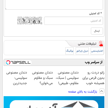
* کد امنیتی
اعتبارسنجی
دیزل ژنراتور
بوکینگ
از سراسر وب
زانو دردت رو
دندان مصنوعی
دندان مصنوعی
دندان مصنوعی
بدون قرص برای
سوئیسی | سبک،
سبک و مقاوم
سوئیسی:
همیشه خوب
مقاوم، طبیعی!
می‌خوای؟
جدیدترین
کن! (قدم اول،
ویزیت
پرداخت اقساطی
فناوری اروپا،
بازگشت به بالای صفحه
پرسش‌نامه)
رایگان+پرداخت
هم داریم!😍 |
سبک و مقاوم |
اقساطی😍
📍تهران
پرداخت قسطی