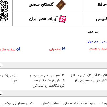
 حافظ
گلستان سعدی
گلیسی
آپارات عصر ایران
کپی لینک
 روش
،
جام جهانی
ارسال به دوستان
نسخه چاپی
ارسال به تلگرام
الان تا آخر تابستون حداقل
تا 3میلیارد وام سرمایه در
لوازم ورزشی 
گردش فروشندگان =>
بخر!
فروشگاهت رو ثبت کن
لمپ طلاسی، از ۰.۵ گرم تا
خرید طلای آبشده حتی با ۱۰۰هزارتومان
دندان مصنوعی سوئیسی |