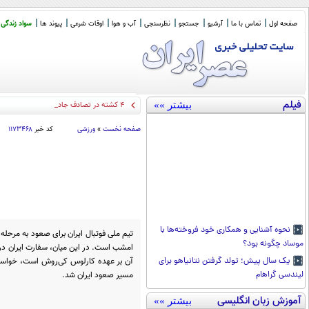
صفحه اول
تماس با ما
آرشیو
جستجو
نظرسنجی
آب و هوا
اوقات شرعی
پیوند ها
سواد زندگی
فیلم
بیشتر »»
۴ کشته در تصادف جاده اهواز خرمشهر
صفحه نخست
»
ورزشی
کد خبر
۱۱۷۳۴۶۸
نحوه آشنایی و همکاری خود فروخته‌ها با
موساد چگونه بود؟
امشب است. در این میان، سفارت ایران در غ
آن بر عهده کارلوس کی‌روش است، خواستا
یک سال پیش؛ تولد گرفتن نتانیاهو برای
مسیر صعود ایران شد.
لیندسی گراهام
آموزش زبان انگلیسی
بیشتر »»