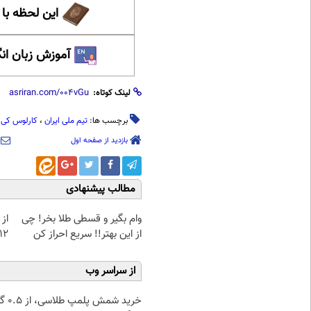
این لحظه با
آموزش زبان ان
لینک کوتاه:
برچسب ها:
تیم ملی ایران
،
کارلوس کی
بازدید از صفحه اول
مطالب پیشنهادی
وام بگیر و قسطی طلا بخر! چی
از 
از این بهتر!! سریع احراز کن
12کیلو چربی میسوزونی
از سراسر وب
خرید شمش پ