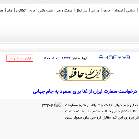
سیاسی
اقتصاد
جامعه
ورزشی
بین الملل
فرهنگ و هنر
علم و دانش
قرآن
گوناگون
فیلم
عصر 
‍‍‍ پ
پ
تاریخ انتشار:
۲۳:۲۲ - ۰۶-۰۴-۱۴۰۵
‌گزارش خطا در خبر
درخواست سفارت ایران از غنا برای صعود به جام جهانی
تیم ملی فوتبال ایران برای صعود به مرحله حذفی جام جهانی ۲۰۲۶، چشم‌انتظار نتایج مسابقات
نا با انتشار پیامی خطاب به تیم ملی غنا که هدایت
ر پیروزی این تیم مقابل کرواسی برای هموار شدن