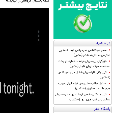
شما باشیم. کرواسی را ببرید.»
در حاشیه
سحر دولتشاهی عذرخواهی کرد ؛ قصد بی
احترامی به اذان نداشتم (عکس)
بازیگران زن سریال «بامداد خمار» در پشت
صحنه به سبک دوران قاجار (عکس)
تیپ رنگی تارا سریال شغال در جشن نفس
(+عکس)
استایل جالب مدل روس فیلم ایرانی جزیره
جیمز باند در اصفهان (+عکس)
تیپ مشکی و خاص فریبا نادری ستاره سریال
ستایش در آیین مهرورزی (+عکس)
باشگاه مغز