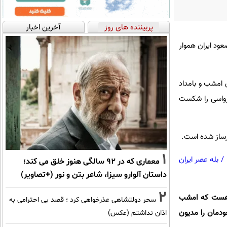
پربیننده های روز
آخرین اخبار
ود ایران هموار
 امشب و بامداد
 کرواسی را شکست
رساز شده است.
1
/
بله عصر ایران
معماری که در 92 سالگی هنوز خلق می کند؛
داستان آلوارو سیزا، شاعر بتن و نور (+تصاویر)
2
م هست که امشب
سحر دولتشاهی عذرخواهی کرد ؛ قصد بی احترامی به
عودمان را مدیون
اذان نداشتم (عکس)