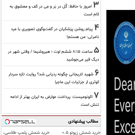
3
امروز با حافظ: گُل در بَر و مِی در کَف و معشوق به
کام است
4
پیام روشن پزشکیان در گفت‌و‌گوی تصویری با مرد
نامرئی: من هستم!
5
ساعت ۸:۱۵ ششم اوت ؛ هیروشیما / وقتی شهر در
دیگ قیر می‌جوشید
6
شهید لاریجانی چگونه ردیابی شد؟ روایت تازه سردار
کوثری از جزئیات این ماجرا
7
اکونومیست: پرداخت عوارض به ایران بهتر از ادامه
تنش است
مطالب پیشنهادی
خرید شمش زیوتو ۰.۵
خرید شمش پلمپ طلاسی،