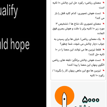
معمای ریاضی؛ رکورد حل این چالش 10 ثانیه
است
تست هوش تصویری: کدام کلید قفل را باز
می کند؟
معمای تصویری تک شاخ ها / تشخیص 3
مورد زیر 10 ثانیه برابر با دقت و هوش بصری فوق
العاده
یک معمای ریاضی/ خیلی ها برای رسیدن به
جواب دچار چالش می شوند، شما چطور؟
فقط تیزبین ها می توانند این معما را در 10
ثانیه حل کنند!
تست هوش چالش برانگیز: نابغه های ریاضی
الگوی پنهان این معما را پیدا کنند!
تیزبین ها مچ این ماهی پنهان کار را بگیرند! /
رکورد 10 ثانیه