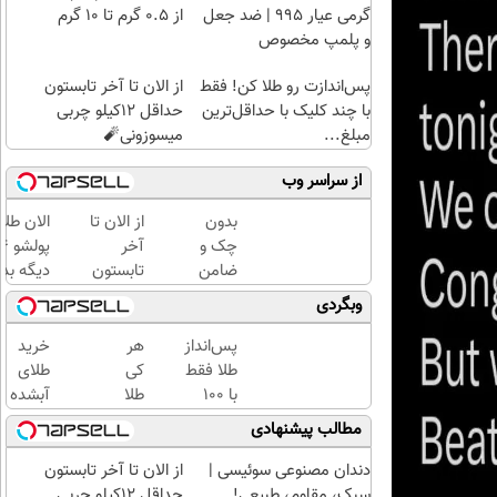
گرمی عیار ۹۹۵ | ضد جعل
از ۰.۵ گرم تا ۱۰ گرم
و پلمپ مخصوص
پس‌اندازت رو طلا کن! فقط
از الان تا آخر تابستون
با چند کلیک با حداقل‌ترین
حداقل 12کیلو چربی
مبلغ...
میسوزونی🧨
از سراسر وب
بدون
از الان تا
الان طلا
چک و
آخر
ضامن
تابستون
دیگه بده
تا 100
حداقل
سرمایه‌گ
وبگردی
میلیون
12کیلو
طلا با ا
اعتبار
چربی
بی‌بهره
پس‌انداز
هر
خرید
خرید
میسوزونی
طلا فقط
کی
طلای
طلا
🧨
با ۱۰۰
طلا
آبشده
بگیر!
هزارتومان
داره،
حتی با
مطالب پیشنهادی
(امن و
غم
۱۰۰هزارتومان
راحت)
نداره!
دندان مصنوعی سوئیسی |
از الان تا آخر تابستون
😊💎
سبک، مقاوم، طبیعی!
حداقل 12کیلو چربی