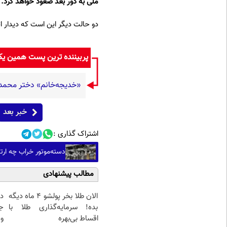
ملی به دور بعد صعود خواهد کرد.
دو حالت دیگر این است که دیدار ات
پربیننده ترین پست همین ی
«خدیجه‌خانم» دختر محمد علی 
خبر بعد
اشتراک گذاری :
دسته‌موتور خراب چه ارت
مطالب پیشنهادی
الان طلا بخر پولشو 4 ماه دیگه
د
بده! سرمایه‌گذاری طلا با
ج
اقساط بی‌بهره
و 