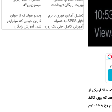
(خرید
ویزیت رایگان+پرداخت
میسوزونی🧨
طلا با
اقساطی😍
تحلیل آماری فوری با نرم
چند
ویدیو هولناک از جوان
افزار SPSS به همراه
کلیک)
کارتن خوابی که میلیاردر
آموزش کامل حتی یک روزه
شد. آموزش رایگان
!!
حالا او یکی از
هد که روی کاغذ
م رخ بدهد، تیم