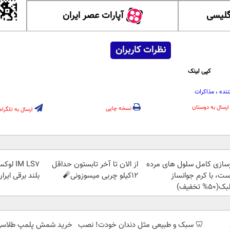
گلیسی
آپارات عصر ایران
نظرات کاربران
کپی لینک
ننده
،
مذاکرات
ارسال به دوستان
نسخه چاپی
ارسال به تلگرام
زسازی کامل سلول های مرده
از الان تا آخر تابستون حداقل
IM LS7
ست، با کرم جوانساز
12کیلو چربی میسوزونی🧨
بلند برقی ایرا
50% تخفیف)
🦷 سبک و طبیعی مثل دندان خودت! نصب