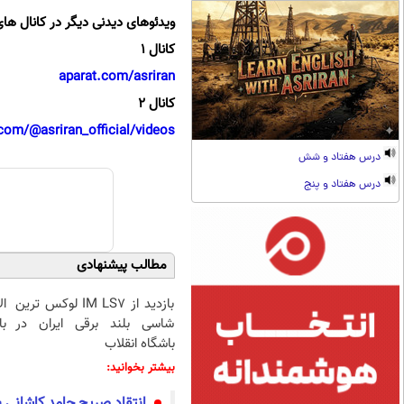
ویدئوهای دیدنی دیگر در کانال های
کانال 1
aparat.com/asriran
کانال 2
com/@asriran_official/videos
درس هفتاد و شش
درس هفتاد و پنج
مطالب پیشنهادی
بازدید از IM LS7 لوکس ترین
ا
شاسی بلند برقی ایران در
با
باشگاه انقلاب
بیشتر بخوانید:
انتقاد صریح حامد کاشانی ب