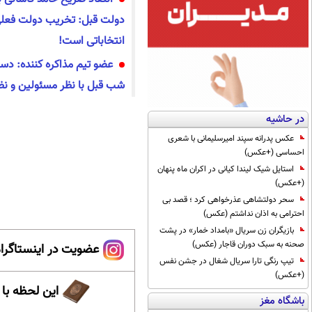
دولت قبل: تخریب دولت فعل
انتخاباتی است!
عضو تیم مذاکره کننده: دست
شب قبل با نظر مسئولین و نظ
در حاشیه
عکس پدرانه سپند امیرسلیمانی با شعری
احساسی (+عکس)
استایل شیک لیندا کیانی در اکران ماه پنهان
(+عکس)
سحر دولتشاهی عذرخواهی کرد ؛ قصد بی
احترامی به اذان نداشتم (عکس)
بازیگران زن سریال «بامداد خمار» در پشت
صحنه به سبک دوران قاجار (عکس)
عضویت در اینستاگرام
تیپ رنگی تارا سریال شغال در جشن نفس
(+عکس)
این لحظه با
باشگاه مغز