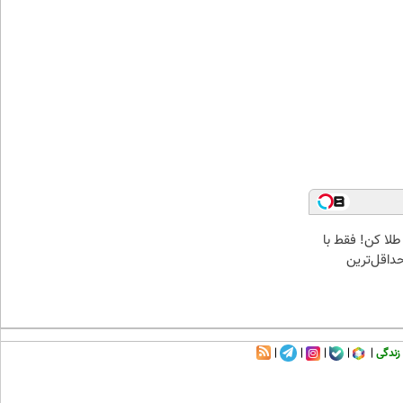
طلا کن! فقط با
داقل‌ترین
زندگی