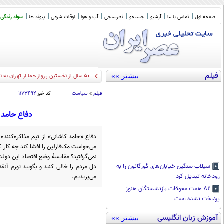
صفحه اول
تماس با ما
آرشیو
جستجو
نظرسنجی
آب و هوا
اوقات شرعی
پیوند ها
سواد زندگی
فیلم
بیشتر »»
50 سال از نخستین پرواز هما از تهران به نیویورک گذشت/ مسافران ویژه: الیزابت تیلور و اردشیر ز
فیلم
»
سیاست
کد خبر
۱۱۷۳۴۹۲
دفاع حامد ک
دفاع «حامد کاشانی» از تیم مذاکره‌کننده
می‌خواست مک‌فارلین را افشا کند چه کار کرد
نمی‌گرفتید؟ مقایسهٔ وضع اقتصاد این دول
دل مردم را خالی کنید و بگویید تورم آن
سیلاب سنگین خیابان‌های گورگائون را به
می‌پریدیم.
رودخانه تبدیل کرد
۸۲ همت معوقات بازنشستگان هنوز
پرداخت نشده است
آموزش زبان انگلیسی
بیشتر »»