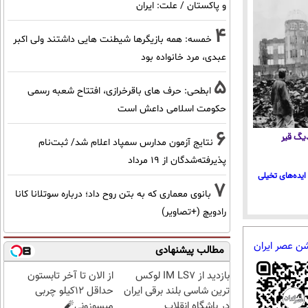
و پاکستان / علت: ایران
4
خمسه: همه بازیگرها شیطنت هایی داشتند ولی اکبر
عبدی، مرد خانواده بود
5
ابطحی: حرف های باقرخرازی، افتتاح شعبه رسمی
حکومت اسلامی داعش است
6
 دیگ قیر
نتایج آزمون مدارس سمپاد اعلام شد/ ثبت‌نام
پذیرفته‌شدگان از ۱۹ مرداد
ایده‌های تخیلی
7
بانوی معماری که به بتن روح داد؛ درباره سوتلانا کانا
رادویچ (+تصاویر)
شن عصر ایران
مطالب پیشنهادی
بازدید از IM LS7 لوکس
از الان تا آخر تابستون
ترین شاسی بلند برقی ایران
حداقل 12کیلو چربی
در باشگاه انقلاب
میسوزونی🧨