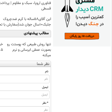
فناوری اروپا، سبک و مقاوم | پرداخت
قسطی
این آقای58ساله با کرم ضدچروک
جلبک10سال جوان شد(سفارش با تخفیف)
مطالب پیشنهادی
تنها روش طبیعی که پوستت رو
خر
بصورت عمقی ابرسانی و نرم
۰.۵ گرم تا
میکنه
نظر شما
نام
ایمیل
* نظر