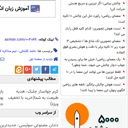
چالش بینایی؛ اگر تیزبین و سریع هستی
آموزش زبان ان
شرکت کن!
معمای ریاضی؛ رکورد حل این چالش 10 ثانیه
است
تست هوش تصویری: کدام کلید قفل را باز
می کند؟
لینک کوتاه:
معمای تصویری تک شاخ ها / تشخیص 3
مورد زیر 10 ثانیه برابر با دقت و هوش بصری فوق
برچسب ها:
حامد کاشانی
،
تیم مذاکره ک
العاده
بازدید از صفحه اول
یک معمای ریاضی/ خیلی ها برای رسیدن به
جواب دچار چالش می شوند، شما چطور؟
فقط تیزبین ها می توانند این معما را در 10
ثانیه حل کنند!
مطالب پیشنهادی
تست هوش چالش برانگیز: نابغه های ریاضی
الگوی پنهان این معما را پیدا کنند!
کرم جوانساز جلبک، هدیه
با
طبیعت به شما(خرید با تخفیف
پو
ویژه)
جلبک(
از سراسر وب
دندان مصنوعی سوئیسی: جدیدترین