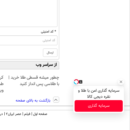
* کد امنیتی
از سراسر وب
چطور میشه قسطی طلا خرید |
کر
با طلاسی پس انداز کنید
طب
ویژ
سرمایه گذاری امن با طلا و
نقره دیجی کالا
بازگشت به بالای صفحه
سرمایه گذاری
صفحه اول
فیلم
عصر ایران۲
درب