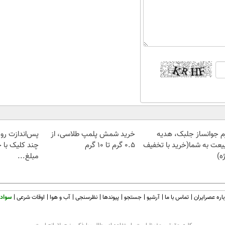
م جوانساز جلبک، هدیه
خرید شمش پلمپ طلاسی، از
پس‌اندازت رو 
یعت به شما(خرید با تخفیف
۰.۵ گرم تا ۱۰ گرم
چند کلیک با ح
ه)
مبلغ...
اره عصرایران
تماس با ما
آرشیو
جستجو
پیوندها
نظرسنجی
آب و هوا
اوقات شرعی
سواد 