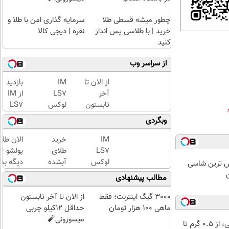
چطور میشه قسطی طلا
سرمایه گذاری امن با طلا و
خرید | با طلاسی پس انداز
نقره | دیجی کالا
کنید
از سراسر وب
از الان تا
IM
بازدید
آخر
LS7
از IM
تابستون
لوکس
LS7
حداقل
ترین
لوکس
وبگردی
12کیلو
شاسی
ترین
چربی
بلند
شاسی
IM
خرید
الان طلا
میسوزونی
برقی
بلند
LS7
طلای
🧨
ایران
برقی
لوکس
آبشده
دیگه بده
 لوکس ترین شاسی
ایران
ترین
حتی با
سرمایه‌گ
ن
مطالب پیشنهادی
در
شاسی
۱۰۰هزارتومان
طلا با ا
باشگاه
بلند
بی‌بهره
3000 گیگ اینترنت؛ فقط
از الان تا آخر تابستون
انقلاب
برقی
ماهی 100 هزار تومان
حداقل 12کیلو چربی
ایران
میسوزونی🧨
خرید شمش پلمپ طلاسی، از ۰.۵ گرم تا