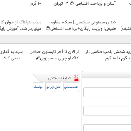
آسان و پرداخت اقساطی 💳 📍 تهران
۱۰ گرم
دندان مصنوعی سوئیسی | سبک، مقاوم،
ویدیو هولناک از جوان کا
طبیعی! ویزیت رایگان+پرداخت اقساطی😍
میلیاردر شد. آموزش رایگ
ید شمش پلمپ طلاسی، از
از الان تا آخر تابستون حداقل
سرمایه گذاری ا
 ۱۰ گرم
12کیلو چربی میسوزونی🧨
| دیجی کالا
اعتبارسنجی
دیزل ژنراتور
بوکینگ