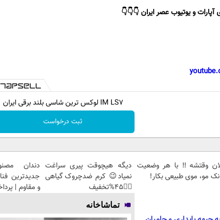
 آپارات و یوتیوب عصر ایران 👇👇👇
youtube.
IM LS7 لوکس ترین شاسی بلند برقی ایران
ثبت درخواست
لان وقتشه‼️ با هر وضعیت
دیگه هیچوقت پیری سراغت
دندان مصنو
نک مو، موی طبیعی بکار!
نمیاد😉 کرم ضدچروک گیاهی
جدیدترین فنا
👈🏻45%تخفیف
و مقاوم | پرد
تماشاخانه
ه جبهه پایداری و حامیان