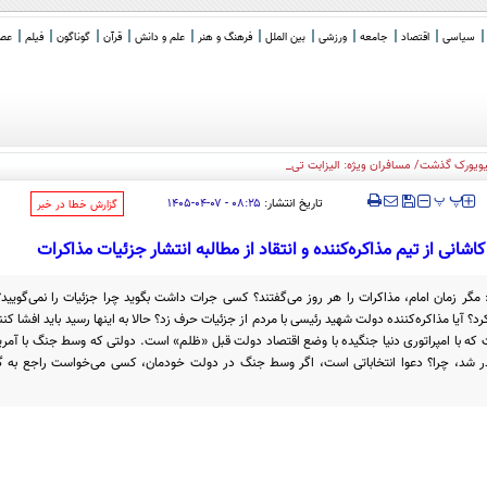
سیاسی
اقتصاد
جامعه
ورزشی
بین الملل
فرهنگ و هنر
علم و دانش
قرآن
گوناگون
فیلم
عصر 
_
‍‍‍ پ
پ
تاریخ انتشار:
۰۸:۲۵ - ۰۷-۰۴-۱۴۰۵
‌گزارش خطا در خبر
اشانی از تیم مذاکره‌کننده و انتقاد از مطالبه انتشار جزئیات مذاکرات
: مگر زمان امام، مذاکرات را هر روز می‌گفتند؟ کسی جرات داشت بگوید چرا جزئیات را نمی‌گویید
؟ آیا مذاکره‌کننده دولت شهید رئیسی با مردم از جزئیات حرف زد؟ حالا به اینها رسید باید افشا کنند؟
ت که با امپراتوری دنیا جنگیده با وضع اقتصاد دولت قبل «ظلم» است. دولتی که وسط جنگ با آمر
قدر شد، چرا؟ دعوا انتخاباتی است، اگر وسط جنگ در دولت خودمان، کسی می‌خواست راجع به گرا