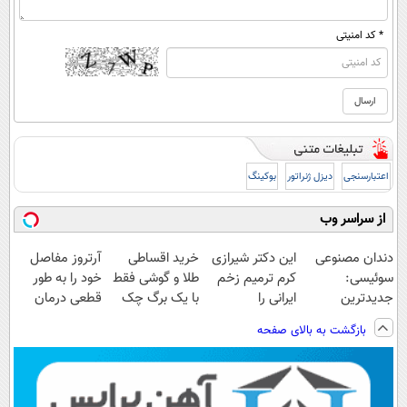
* کد امنیتی
اعتبارسنجی
دیزل ژنراتور
بوکینگ
از سراسر وب
دندان مصنوعی
این دکتر شیرازی
خرید اقساطی
آرتروز مفاصل
سوئیسی:
کرم ترمیم زخم
طلا و گوشی فقط
خود را به طور
جدیدترین
ایرانی را
با یک برگ چک
قطعی درمان
فناوری اروپا،
ساخت!!!
صیادی
کنید!
بازگشت به بالای صفحه
سبک و مقاوم |
◗پرسش‌نامه◖
پرداخت قسطی