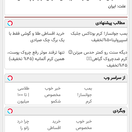
علت: ایران
مطالب پیشنهادی
بمب جوانساز! کرم بوتاکس جلبک
خرید اقساطی طلا و گوشی فقط با
اسپیرولینا50%تخفیف
یک برگ چک صیادی
دیگه سنت رو کمتر حدس میزنن😉
تنها ترفند موثر رفع چروک پوست،
کرم ضدچروک گیاهی👈🏻
همین کرم آلمانیه (45% تخفیف)
45%تخفیف
از سراسر وب
بمب
خبر خوب
طلاسی
جوانساز!
مخصوص
| تا 100
کرم
شکمو
میلیون
بوتاکس
ها!
وام
وبگردی
جلبک
آسون
آنی
اسپیرولینا50%تخفیف
ترین
خرید
خبر خوب
خرید
چرا درد
روش
طلا💰
مخصوص
اقساطی
زانو را