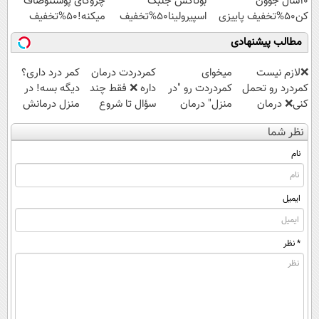
10سال جوون
بوتاکس جلبک
چروکای پوستتوصاف
کن50%تخفیف پاییزی
اسپیرولینا50%تخفیف
میکنه!50%تخفیف
مطالب پیشنهادی
❌لازم نیست
میخوای
‌کمردردت درمان
کمر درد داری؟
کمردرد رو تحمل
کمردردت رو "در
داره ❌ فقط چند
دیگه بسه! در
کنی❌ درمان
منزل" درمان
سؤال تا شروع
منزل درمانش
بدون جراحی و
کنی؟ (◂فیلم +
بهبودی فاصله‌
کن
نظر شما
قرص
◂پرسش‌نامه)
داری!
(◀پرسش‌نامه)
(پرسشنامه)
نام
ایمیل
* نظر