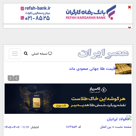
باز
نسخه اصلی
و
صفحه اول
قیمت طلا جهانی صعودی ماند
بسته
تماس با ما
کردن
آرشیو
منو
جستجو
نظرسنجی
آب و هوا
اوقات شرعی
پیوند ها
صفحه نخست
»
بین الملل
کد
۱۱۷۳۵۵۴
انتشار:
۱۱:۱۷ - ۰۷-۰۴-۱۴۰۵
سواد زندگی