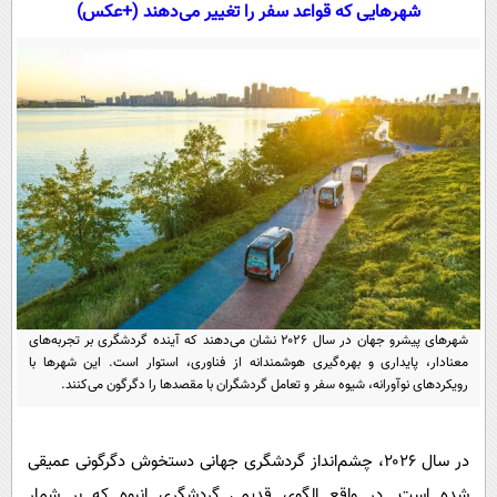
سیاسی
شهرهایی که قواعد سفر را تغییر می‌دهند (+عکس)
اقتصاد
جامعه
اقتصادی
ورزشی
اجتماعی
خودرو
بین الملل
حوادث
فرهنگ و هنر
سیاست خارجی
سلامت
علم و دانش
یک برش دانایی
قرآن
فناوری و It
محیط زیست
گوناگون
علمی
سفر و تفریح
شهرهای پیشرو جهان در سال ۲۰۲۶ نشان می‌دهند که آینده گردشگری بر تجربه‌های
فیلم
سرگرمی
اخبار کریپتو
معنادار، پایداری و بهره‌گیری هوشمندانه از فناوری، استوار است. این شهرها با
عصر ایران 2
رویکردهای نوآورانه، شیوه سفر و تعامل گردشگران با مقصدها را دگرگون می‌کنند.
اقتصاد
باشگاه مغز
آموزش زبان
خواندنی ها و دیدنی ها
ورزش
مجله تصویری سلاح
در سال ۲۰۲۶، چشم‌انداز گردشگری جهانی دستخوش دگرگونی عمیقی
داستان کوتاه
سیاست
شده است. در واقع الگوی قدیمی گردشگری انبوه که بر شمار