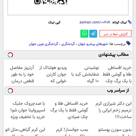
لینک کوتاه:
کپی لینک
‌گزارش خطا در خبر
برچسب ها:
شهرهای پیشرو جهان
،
گردشگری
،
گردشگری نوین جهان
مطالب پیشنهادی
خرید اقساطی
نوشیدنی
ویدیو هولناک از
آرتروز مفاصل
طلا و گوشی فقط
شفابخش کبد با
جوان کارتن
خود را به طور
با یک برگ چک
10 گیاه
خوابی که
قطعی درمان
صیادی
موثر(تخفیف تا
میلیاردر شد.
کنید!
از سراسر وب
امشب)
آموزش رایگان
◗پرسش‌نامه◖
این دکتر شیرازی کرم
خرید اقساطی طلا و
با ضدچروک جلبک
ترمیم زخم ایرانی را
گوشی فقط با یک برگ
اسپیرولینا جوان شو!
ساخت!!!
چک صیادی
خرید با تخفیف ویژه
بدون سوزن پوستتو
بمب جوانساز! کرم
این کرم گیاهی،مثل اتو