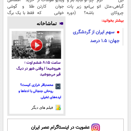
این کرم
چرا تو نباید بنز و
ویدیو هولناک از
خرید اقساطی
گیاهی،مثل اتو
بی‌ام‌و زیر پات
جوان کارتن
طلا و گوشی
چروکای
باشه؟ (دوره
خوابی که
فقط با یک برگ
پوستتوصاف
رایگان درآمد
میلیاردر شد.
چک صیادی
بیشتر بخوانید:
تماشاخانه
میکنه!50%تخفیف
میلیاردی)
آموزش رایگان
سهم ایران از گردشگری
جهان: 1.5 درصد
ساعت ۸:۱۵ ششم اوت ؛
هیروشیما / وقتی شهر در دیگ
قیر می‌جوشید
محمدباقر خرازی کیست؟
روحانی جنجالی با ادعاها و
ایده‌های تخیلی
فیلم های دیگر
عضویت در اینستاگرام عصر ایران