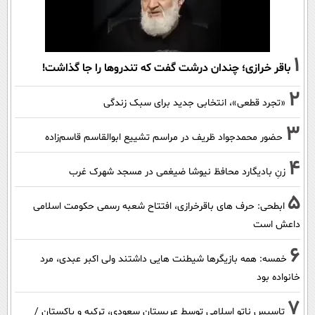
1
باقر خرازی؛ چندان درشت گفت که تندروها را جا گذاشت!
2
«تجرد قطعی»، انتخابی جدید برای سبک زندگی
3
حضور محمدجواد ظریف در مراسم تشییع ابوالقاسم قاسم‌زاده
4
زنِ بادیگارد محافظ نیوشا ضیغمی در مسجد شهرک غرب
5
ابطحی: حرف های باقرخرازی، افتتاح شعبه رسمی حکومت اسلامی
داعش است
6
خمسه: همه بازیگرها شیطنت هایی داشتند ولی اکبر عبدی، مرد
خانواده بود
7
تاسیس ناتو اسلامی توسط عربستان سعودی، ترکیه و پاکستان /