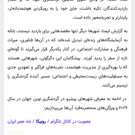
پیامک
سرگرمی
بازدیدکنندگان تکیه داشت، جای خود را به رویکردی هوشمندانه‌تر،
روانشناسی
فناوری
پایدارتر و تجربه‌محور داده است.
آشپزی
گوناگون
به گزارش ایمنا، شهرها دیگر تنها مقصدهایی برای بازدید نیستند، بلکه
دانلود
حوادث
به آزمایشگاه‌های زنده‌ای تبدیل شده‌اند که در آن‌ها فناوری، میراث
محیط زیست
فرهنگی و مشارکت اجتماعی، در کنار یکدیگر قرار می‌گیرند تا گونه‌ای
تازه از سفر را پدید آورند. پیشگامان این دگرگونی، شهرهایی هستند
سلامت
که با بهره‌گیری از مدیریت هوشمند، تجربه‌های فراگیر و تعهدی جدی
فرهنگی
به مسئولیت‌های زیست‌محیطی و اجتماعی، مسیر آینده گردشگری را
بین الملل
ترسیم می‌کنند.
اجتماعی
در ادامه به معرفی شهرهای پیشرو در گردشگری نوین جهان در سال
حیات وحش
۲۰۲۶ و ویژگی‌های منحصربه‌فرد آن‌ها می‌پردازیم:
سیاست خارجی
عضویت در کانال تلگرام
/
روبیکا
/
بله عصر ایران