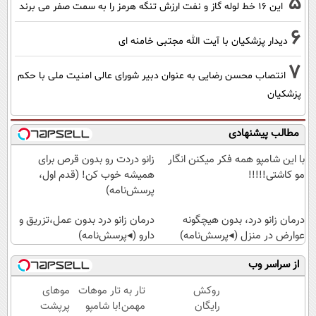
5
این 16 خط لوله گاز و نفت ارزش تنگه هرمز را به سمت صفر می برند
6
دیدار پزشکیان با آیت الله مجتبی خامنه ای
7
انتصاب محسن رضایی به عنوان دبیر شورای عالی امنیت ملی با حکم
پزشکیان
مطالب پیشنهادی
با این شامپو همه فکر میکنن انگار
زانو دردت رو بدون قرص برای
مو کاشتی!!!!!
همیشه خوب کن! (قدم اول،
پرسش‌نامه)
درمان زانو درد، بدون هیچگونه
درمان زانو درد بدون عمل،تزریق و
عوارض در منزل (◂پرسش‌نامه)
دارو (◂پرسش‌نامه)
از سراسر وب
روکش
تار به تار موهات
موهای
رایگان
مهمن!با شامپو
پرپشت