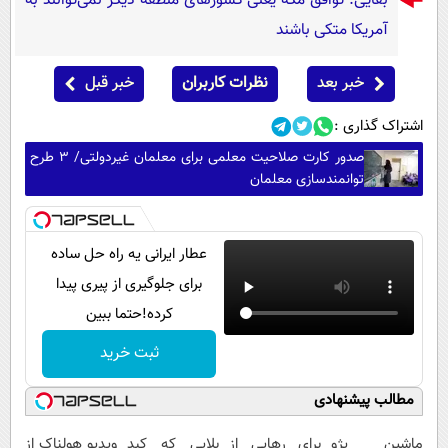
بقایی: توافق مکه یعنی کشورهای منطقه دیگر نمی‌توانند به
آمریکا متکی باشند
خبر بعد
نظرات کاربران
خبر قبل
اشتراک گذاری :
صدور کارت صلاحیت معلمی برای معلمان غیردولتی/ ۳ طرح
توانمندسازی معلمان
عطار ایرانی یه راه حل ساده
برای جلوگیری از پیری پیدا
کرده!حتما ببین
ثبت خرید
مطالب پیشنهادی
ماشین پژو
برای رهایی از
بلایی که کبد
ویدیو هولناک از