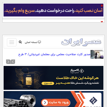
باز
نسخه اصلی
و
صفحه اول
صدور کارت صلاحیت معلمی برای معلمان غیردولتی/ ۳ طرح
بسته
تماس با ما
توانمندسازی معلمان
کردن
آرشیو
منو
جستجو
نظرسنجی
آب و هوا
اوقات شرعی
پیوند ها
سواد زندگی