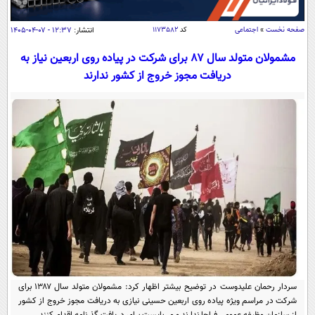
سیاسی
اقتصاد
صفحه نخست
»
اجتماعی
کد
۱۱۷۳۵۸۲
انتشار:
۱۲:۳۷ - ۰۷-۰۴-۱۴۰۵
جامعه
اقتصادی
مشمولان متولد سال ۸۷ برای شرکت در پیاده روی اربعین نیاز به
دریافت مجوز خروج از کشور ندارند
ورزشی
اجتماعی
خودرو
بین الملل
حوادث
فرهنگ و هنر
سیاست خارجی
سلامت
علم و دانش
یک برش دانایی
قرآن
فناوری و It
محیط زیست
گوناگون
علمی
سفر و تفریح
فیلم
سرگرمی
اخبار کریپتو
عصر ایران 2
اقتصاد
باشگاه مغز
آموزش زبان
خواندنی ها و دیدنی ها
ورزش
مجله تصویری سلاح
سردار رحمان علیدوست در توضیح بیشتر اظهار کرد: مشمولان متولد سال ۱۳۸۷ برای
داستان کوتاه
سیاست
شرکت در مراسم ویژه پیاده روی اربعین حسینی نیازی به دریافت مجوز خروج از کشور