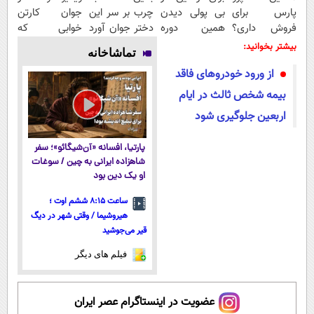
پارس برای
بی پولی دیدن
چرب بر سر این
جوان کارتن
فروش داری؟
همین دوره
دختر جوان آورد
خوابی که
اینجا سریع
رایگان کافیه!
😓حتما ببین
میلیاردر شد.
بیشتر بخوانید:
تماشاخانه
بفروشش
(شمارتو وارد
آموزش رایگان
از ورود خودرو‌های فاقد
کن)
بیمه شخص ثالث در ایام
اربعین جلوگیری شود
پارتیا، افسانه «آن‌شیگائو»؛ سفر
شاهزاده ایرانی به چین / سوغات
او یک دین بود
ساعت ۸:۱۵ ششم اوت ؛
هیروشیما / وقتی شهر در دیگ
قیر می‌جوشید
فیلم های دیگر
عضویت در اینستاگرام عصر ایران