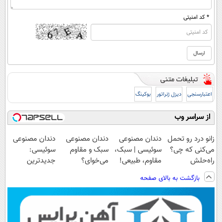
* کد امنیتی
اعتبارسنجی
دیزل ژنراتور
بوکینگ
از سراسر وب
زانو درد رو تحمل
دندان مصنوعی
دندان مصنوعی
دندان مصنوعی
می‌کنی که چی؟
سوئیسی | سبک،
سبک و مقاوم
سوئیسی:
راه‌حلش
مقاوم، طبیعی!
می‌خوای؟
جدیدترین
همین‌جاست!
ویزیت
پرداخت اقساطی
فناوری اروپا،
بازگشت به بالای صفحه
رایگان+پرداخت
هم داریم!😍 |
سبک و مقاوم |
اقساطی😍
📍تهران
پرداخت قسطی