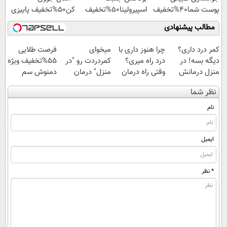
پوست شما40%تخفیف
اسپیرولینا50%تخفیف
کن50%تخفیف پاییزی
مطالب پیشنهادی
کمر درد داری؟
چرا هنوز داری با
میخوای
فرصت طلایی
دیگه بسه! در
درد راه میری؟
کمردردت رو "در
55%تخفیف ویژه
منزل درمانش
وقتی راه درمان
منزل" درمان
دمنوش سم
کن
جلو پاته!
کنی؟ (◂فیلم +
زدای کبد
نظر شما
(◀پرسش‌نامه)
◂پرسش‌نامه)
نام
ایمیل
* نظر