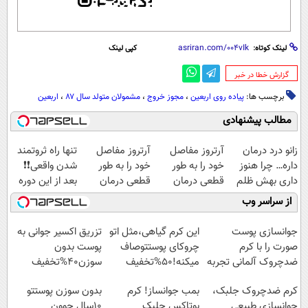
لینک کوتاه:
کپی لینک
‌گزارش خطا در خبر
برچسب ها:
پیاده روی اربعین
،
مجوز خروج
،
مشمولان متولد سال ۸۷
،
اربعین
مطالب پیشنهادی
زانو درد درمان
آرتروز مفاصل
آرتروز مفاصل
تنها راه ثروتمند
داره… چرا هنوز
خود را به طور
خود را به طور
شدن واقعی❗❗
داری بهش ظلم
قطعی درمان
قطعی درمان
بعد از این دوره
می‌کنی؟
کنید!
کنید!
تو خواب هم پول
از سراسر وب
◂پرسش‌نامه▸
◗پرسش‌نامه◖
در بیار😍
جوانسازی پوست
این کرم گیاهی،مثل اتو
تزریق اکسیر جوانی به
صورت را با کرم
چروکای پوستتوصاف
پوست بدون
ضدچروک آلمانی تجربه
میکنه!50%تخفیف
سوزن40%تخفیف
کنید!
کرم ضدچروک جلبک،
بمب جوانساز! کرم
بدون سوزن پوستتو
جوانسازی طبیعی
بوتاکس جلبک
10سال جوون