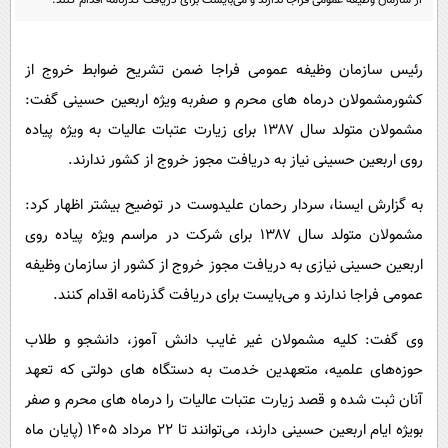
از سازمان وظیفه عمومی فراجا ندارند و می‌بایست برای دریافت گذرنامه اقدام کنند.
پیامک
سرگرمی
روانشناسی
فناوری
رئیس سازمان وظیفه عمومی فراجا ضمن تشریح ضوابط خروج از
آشپزی
گوناگون
کشورمشمولان درماه های محرم و صفربه ویژه اربعین حسینی گفت:
دانلود
حوادث
مشمولان متولد سال ۱۳۸۷ برای زیارت عتبات عالیات به ویژه پیاده
روی اربعین حسینی نیاز به دریافت مجوز خروج از کشور ندارند.
محیط زیست
سلامت
به گزارش ایسنا، سردار رحمان علیدوست در توضیح بیشتر اظهار کرد:
فرهنگی
مشمولان متولد سال ۱۳۸۷ برای شرکت در مراسم ویژه پیاده روی
اربعین حسینی نیازی به دریافت مجوز خروج از کشور از سازمان وظیفه
بین الملل
عمومی فراجا ندارند و می‌بایست برای دریافت گذرنامه اقدام کنند.
اجتماعی
وی گفت: کلیه مشمولان غیر غایب دانش آموز، دانشجو و طلاب
حیات وحش
حوزه‌های علمیه، متعهدین خدمت به دستگاه های دولتی که تعهد
سیاست خارجی
آنان ثبت شده و قصد زیارت عتبات عالیات را درماه های محرم و صفر
بویژه ایام اربعین حسینی دارند، می‌توانند تا ۲۲ مرداد ۱۴۰۵ (پایان ماه