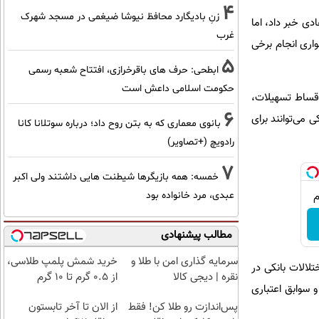
4
زنِ بادیگارد محافظ نیوشا ضیغمی در مسجد شهرک
ی خبر داد، اما
غرب
اری انجام برخی
5
ابطحی: حرف های باقرخرازی، افتتاح شعبه رسمی
حکومت اسلامی داعش است
اقساط تسهیلات،
6
می‌توانند برای
بانوی معماری که به بتن روح داد؛ درباره سوتلانا کانا
رادویچ (+تصاویر)
7
خمسه: همه بازیگرها شیطنت هایی داشتند ولی اکبر
عبدی، مرد خانواده بود
مطالب پیشنهادی
سرمایه گذاری امن با طلا و
خرید شمش پلمپ طلاسی،
لالات بانکی در
نقره | دیجی کالا
از ۰.۵ گرم تا ۱۰ گرم
و سوابق اعتباری
پس‌اندازت رو طلا کن! فقط
از الان تا آخر تابستون