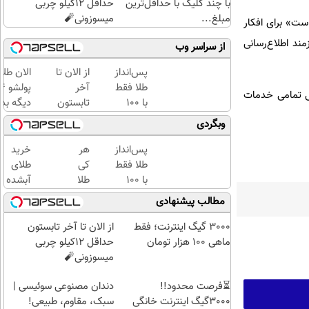
با چند کلیک با حداقل‌ترین
حداقل 12کیلو چربی
مبلغ...
میسوزونی🧨
ست» برای افکار
ند اطلاع‌رسانی
از سراسر وب
پس‌انداز
از الان تا
الان طلا
طلا فقط
آخر
ی تمامی خدمات
با ۱۰۰
تابستون
دیگه بده
هزارتومان
حداقل
سرمایه‌گ
وبگردی
(امن و
12کیلو
طلا با ا
راحت)
چربی
بی‌بهره
پس‌انداز
هر
خرید
میسوزونی
طلا فقط
کی
طلای
🧨
با ۱۰۰
طلا
آبشده
هزارتومان
داره،
حتی با
مطالب پیشنهادی
(امن و
غم
۱۰۰هزارتومان
راحت)
نداره!
3000 گیگ اینترنت؛ فقط
از الان تا آخر تابستون
😊💎
ماهی 100 هزار تومان
حداقل 12کیلو چربی
(خرید
میسوزونی🧨
طلا با
⏳فرصت محدود!!
چند
دندان مصنوعی سوئیسی |
3000گیگ اینترنت خانگی
کلیک)
سبک، مقاوم، طبیعی!