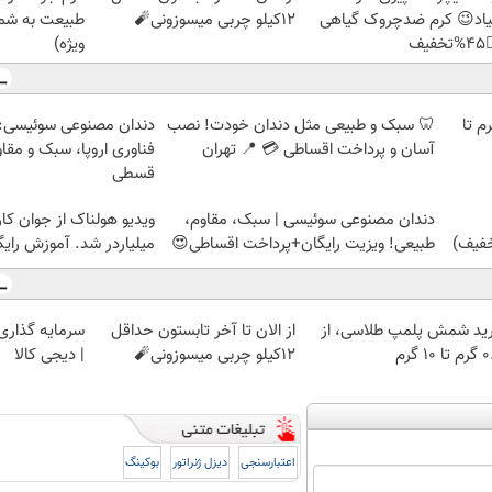
رید با تخفیف
12کیلو چربی میسوزونی🧨
نمیاد😉 کرم ضدچروک گیا
ویژه)
👈
وعی سوئیسی: جدیدترین
🦷 سبک و طبیعی مثل دندان خودت! نصب
خرید شمش پلمپ طلاسی، از 
ا، سبک و مقاوم | پرداخت
آسان و پرداخت اقساطی 💳 📍 تهران
قسطی
 از جوان کارتن خوابی که
دندان مصنوعی سوئیسی | سبک، مقاوم،
لیاردر شد. آموزش رایگان
طبیعی! ویزیت رایگان+پرداخت اقساطی😍
 با طلا و نقره
از الان تا آخر تابستون حداقل
خرید شمش پلمپ طلاسی، 
| دیجی کالا
12کیلو چربی میسوزونی🧨
۰.۵ گرم
بوکینگ
دیزل ژنراتور
اعتبارسنجی