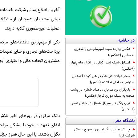
آخرین اطلاع‌رسانی شرکت خدمات ان
برخی مشتریان همچنان از مشکلات 
عملیات غیرحضوری گلایه دارند.
در حاشیه
یکی از مهم‌ترین دغدغه‌های مردم 
عکس پدرانه سپند امیرسلیمانی با شعری
پرداخت‌های تجاری و سایر تعهدات 
احساسی (+عکس)
مشتریان تبعات مالی و اعتباری ایج
استایل شیک لیندا کیانی در اکران ماه پنهان
(+عکس)
سحر دولتشاهی عذرخواهی کرد ؛ قصد بی
احترامی به اذان نداشتم (عکس)
بازیگران زن سریال «بامداد خمار» در پشت
صحنه به سبک دوران قاجار (عکس)
تیپ رنگی تارا سریال شغال در جشن نفس
(+عکس)
بانک مرکزی در روزهای اخیر تلاش 
باشگاه مغز
ایفای تعهدات خود با مشکل مواجه ش
چالش بینایی؛ اگر تیزبین و سریع هستی
نگران باشند. با این حال هنوز جز
شرکت کن!