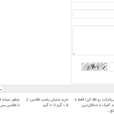
‌اندازت رو طلا کن! فقط با
خرید شمش پلمپ طلاسی، از
چطور میشه ق
د کلیک با حداقل‌ترین
۰.۵ گرم تا ۱۰ گرم
با طلاسی پس ا
غ...