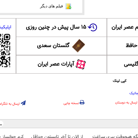
فیلم های دیگر
 عصر ایران
۱۵ سال پیش در چنین روزی
اپلیکی
 حافظ
گلستان سعدی
گلیسی
آپارات عصر ایران
کپی لینک
ماتیک
ارسال به دوستان
نسخه چاپی
ارسال به تلگرام
گه هیچوقت پیری سراغت
از الان تا آخر تابستون حداقل
کرم جوانساز 