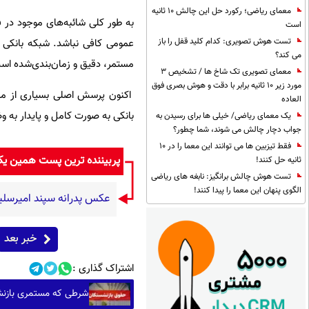
معمای ریاضی؛ رکورد حل این چالش 10 ثانیه
به طور کلی شائبه‌های موجود در
است
تست هوش تصویری: کدام کلید قفل را باز
عمومی کافی نباشد. شبکه بانکی ب
می کند؟
مستمر، دقیق و زمان‌بندی‌شده است؛ 
معمای تصویری تک شاخ ها / تشخیص 3
مورد زیر 10 ثانیه برابر با دقت و هوش بصری فوق
اکنون پرسش اصلی بسیاری از مشت
العاده
بانکی به صورت کامل و پایدار به و
یک معمای ریاضی/ خیلی ها برای رسیدن به
جواب دچار چالش می شوند، شما چطور؟
فقط تیزبین ها می توانند این معما را در 10
پربیننده ترین پست همین ی
ثانیه حل کنند!
تست هوش چالش برانگیز: نابغه های ریاضی
الگوی پنهان این معما را پیدا کنند!
عکس پدرانه سپند امیرسل
خبر بعد
اشتراک گذاری :
شرطی که مستمری بازنشس