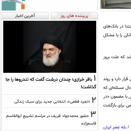
پربیننده های روز
آخرین اخبار
تدا در بانک‌های
نکی را با مشکل
شد که علت بروز
1
رار دارد و روند
باقر خرازی؛ چندان درشت گفت که تندروها را جا
گذاشت!
حال مسئله‌ای که
ی با مضمون «در
2
«تجرد قطعی»، انتخابی جدید برای سبک زندگی
ی برای بازگشت
3
حضور محمدجواد ظریف در مراسم تشییع ابوالقاسم
قاسم‌زاده
/
بله عصر ایران