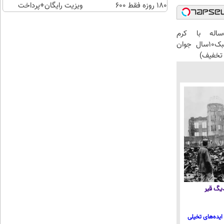
180 روزه فقط 600
ویزیت رایگان+پرداخت
هزارتومان!!
اقساطی😍
این آقای58ساله با کرم
ضدچروک جلبک10سال جوان
تخفیف)
 دیگ قیر
ایده‌های تخیلی