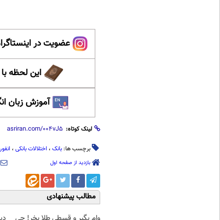
عضویت در اینستاگرام
این لحظه با
آموزش زبان ان
لینک کوتاه:
برچسب ها:
بانک
،
اختلالات بانکی
،
انفور
بازدید از صفحه اول
مطالب پیشنهادی
وام بگیر و قسطی طلا بخر! چی
دی