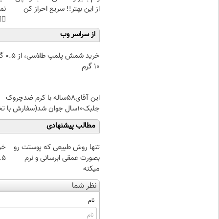
هی
از این بهتر!! سریع احراز کن
45%تخفیف
از سراسر وب
۰.۵ گرم تا
۱۰ گرم
این آقای58ساله با کرم ضدچروک
جلبک10سال جوان شد(سفارش با تخفیف)
مطالب پیشنهادی
از
تنها روش طبیعی که پوستت رو
 تا ۱۰ گرم
بصورت عمقی ابرسانی و نرم
میکنه
نظر شما
نام