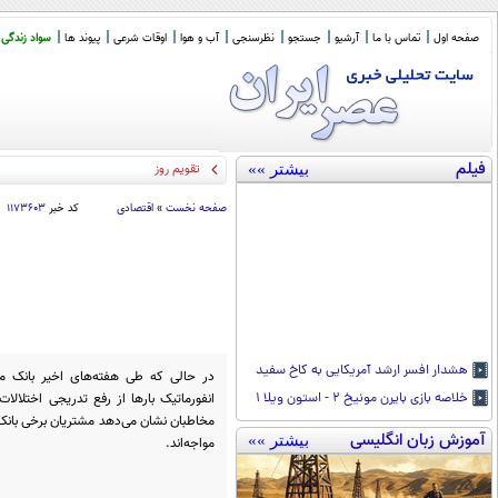
صفحه اول
تماس با ما
آرشیو
جستجو
نظرسنجی
آب و هوا
اوقات شرعی
پیوند ها
سواد زندگی
فیلم
بیشتر »»
تقویم روز
صفحه نخست
»
اقتصادی
کد خبر
۱۱۷۳۶۰۳
هشدار افسر ارشد آمریکایی به کاخ سفید
در حالی که طی هفته‌های اخیر بانک م
انفورماتیک بارها از رفع تدریجی اختلالات
خلاصه بازی بایرن مونیخ ۲ - استون ویلا ۱
مخاطبان نشان می‌دهد مشتریان برخی بانک‌
آموزش زبان انگلیسی
بیشتر »»
مواجه‌اند.