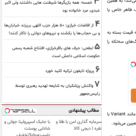
3
ی‌کند؛ به همین
خمسه: همه بازیگرها شیطنت هایی داشتند ولی اکبر
ک ظاهر خاص یا
عبدی، مرد خانواده بود
4
از افاضات خرازی: ۵۰ هزار حزب اللهی بریزند خیابان‌ها
ه قیمت بسته به
و بی حجاب‌ها را بکشند و نیرو‌های دولتی را ناکار کنند!
 سفارشی‌سازی می‌تواند بسیار متفاوت باشد. برای نمونه، شرکت VR Wheels رینگ‌های سه‌تکه را
5
ابطحی: حرف های باقرخرازی، افتتاح شعبه رسمی
حکومت اسلامی داعش است
6
پروژه تایفون ترکیه کلید خورد
7
واکنش پزشکیان به شایعه تهدید رهبری توسط
رئیس‌جمهور
مطالب پیشنهادی
برندهای فورج لوکس مانند HRE از حدود چهار هزار دلار به ازای هر رینگ شروع می‌کنند، درحالی‌که برخی برندها مانند Variant با
سرمایه گذاری امن با طلا و
با جلبک اسپیرولینا جوانی و
عیین می‌شود.
نقره | دیجی کالا
شادابی پوستت
تضمینه50%تخفیف