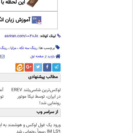
این لحظه با
آموزش زبان ان
لینک کوتاه:
برچسب ها:
رینگ سه تکه
،
مزایا
،
رینگ 
بازدید از صفحه اول
مطالب پیشنهادی
لوکس‌ترین شاسی‌بلند EREV
آمپ
در ایران، توسط نیکا موتور
توم
رونمایی شد!
از سراسر وب
ورود یک غول لوکس و هوشمند به ایر
IM LS9 رسماً رونمایی شد