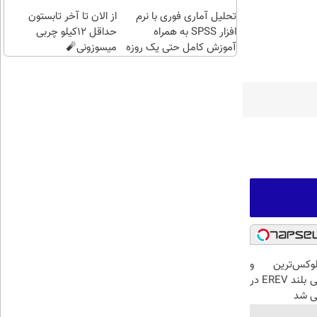
اقساطی😍
تحلیل آماری فوری با نرم
از الان تا آخر تابستون
افزار SPSS به همراه
حداقل 12کیلو چربی
آموزش کامل حتی یک روزه
میسوزونی🧨
!!
لوکس‌ترین و
قوی‌ترین شاسی بلند EREV در
یی شد