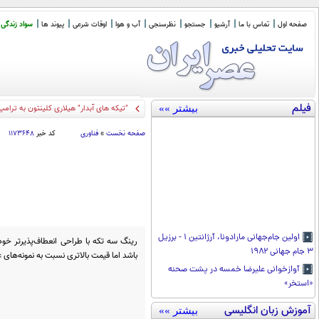
صفحه اول
تماس با ما
آرشیو
جستجو
نظرسنجی
آب و هوا
اوقات شرعی
پیوند ها
سواد زندگی
فیلم
بیشتر »»
"تیکه های آبدار" هیلاری کلینتون به ترامپ
صفحه نخست
»
فناوری
کد خبر
۱۱۷۳۶۴۸
اولین جام‌جهانی مارادونا، آرژانتین ۱ - برزیل
رینگ سه تکه با طراحی انعطاف‌پذیرتر خود 
۳ جام جهانی ۱۹۸۲
باشد اما قیمت بالاتری نسبت به نمونه‌های ع
آوازخوانی علیرضا خمسه در پشت صحنه
«استخر»
آموزش زبان انگلیسی
بیشتر »»