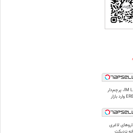
رونمایی از IM LS9، پرچم‌دار
فوق‌لوکس EREV وارد بازار
اروهای لاغری
انه نزدیکت