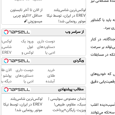
نده مشکلاتی نیز
لوکس‌ترین شاسی‌بلند
از الان تا آخر تابستون
EREV در ایران، توسط نیکا
حداقل 12کیلو چربی
باید با گشتاور
موتور رونمایی شد!
میسوزونی🧨
 ببرد.
از سراسر وب
اگانه، در کنار
دوست داری
ورود یک
لوکس‌تر
ی‌تواند بر سرعت
دستاوردهای
غول
شاسی‌بل
ادبی یا
لوکس و
EREV
تکه در مسابقات
علمی خود را
هوشمند
ایران،
وبگردی
فوری به
به ایران،
توسط نی
کتاب تبدیل
IM LS9
موتور
خرید
دوست داری
الان طلا
انی که خودروهای
کنی؟
رسماً
رونمایی
طلای
دستاوردهای
رونمایی
شد!
آبشده
ادبی یا
دیگه بده
قعیت‌یابی دقیق
شد
حتی با
علمی خود را
سرمایه‌گ
مطالب پیشنهادی
۱۰۰هزارتومان
فوری به
طلا با ا
کتاب تبدیل
بی‌بهره
دندان مصنوعی سوئیسی |
لوکس‌ترین شاسی‌بلند
کنی؟
سبک، مقاوم، طبیعی!
EREV در ایران، توسط نیکا
سیب‌دیده اغلب
ویزیت رایگان+پرداخت
موتور رونمایی شد!
ه‌تکه می‌توانند