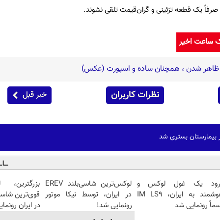
 صرفاً یک قطعه تزئینی و گران‌قیمت تلقی نشوند.
ک ساعت اخیر
ن ظاهر شدن ، همچنان ساده و اسپورت (عکس)
نظرات کاربران
خبر قبل
در بیمارستان بستری شد
رود یک غول لوکس و
لوکس‌ترین شاسی‌بلند EREV
بزرگترین، 
هوشمند به ایران، IM LS9
در ایران، توسط نیکا موتور
ماً رونمایی شد
رونمایی شد!
در ایران رونما