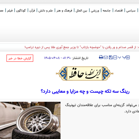
سیاسی
اقتصاد
جامعه
ورزشی
بین الملل
فرهنگ و هنر
علم و دانش
قرآن
گوناگون
فیلم
عصر 
: از قصر صدام و ور رفتن با "حوضچه بازتاب" تا وزیر جمع آوری طلا پس از دوره ترامپ!
‍‍‍ پ
پ
تاریخ انتشار:
۰۷:۳۰ - ۰۸-۰۴-۱۴۰۵
‌گزارش خطا در خبر
رینگ سه تکه چیست و چه مزایا و معایبی دارد؟
می‌تواند گزینه‌ای مناسب برای علاقه‌مندان تیونینگ
ادی دارد.