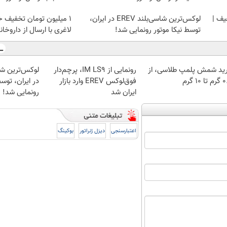
یف |
لوکس‌ترین شاسی‌بلند EREV در ایران،
1 میلیون تومان تخفیف خ
توسط نیکا موتور رونمایی شد!
لاغری با ارسال از داروخان
ید شمش پلمپ طلاسی، از
رونمایی از IM LS9، پرچم‌دار
 ۱۰ گرم
فوق‌لوکس EREV وارد بازار
در ایران، توسط
ایران شد
رونمایی شد!
اعتبارسنجی
دیزل ژنراتور
بوکینگ