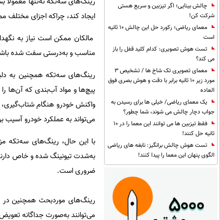
رینگ‌های سه‌تکه نه‌تنها معمولاً ب
چالش بینایی؛ اگر تیزبین و سریع هستی
ایجاد کند، چراکه اجزای مختلف م
شرکت کن!
معمای ریاضی؛ رکورد حل این چالش 10 ثانیه
مالکان ممکن است نیاز به نگهدار
است
تست هوش تصویری: کدام کلید قفل را باز
مناسب و به‌درستی سفت شده باشند
می کند؟
معمای تصویری تک شاخ ها / تشخیص 3
رینگ‌های سه‌تکه همچنین به دلیل
مورد زیر 10 ثانیه برابر با دقت و هوش بصری فوق
پیچ‌ها و مواد آب‌بندی که آن‌ها 
العاده
یک معمای ریاضی/ خیلی ها برای رسیدن به
واکنش خودرو هنگام شتاب‌گیری، تر
جواب دچار چالش می شوند، شما چطور؟
می‌تواند به عملکرد خودرو آسیب بر
فقط تیزبین ها می توانند این معما را در 10
ثانیه حل کنند!
با این حال، رینگ‌های سه‌تکه مزای
تست هوش چالش برانگیز: نابغه های ریاضی
به‌شدت تیونینگ شده و خاص دارند،
الگوی پنهان این معما را پیدا کنند!
ضروری است.
رینگ‌های موردبحث همچنین در ر
می‌توانند به‌صورت جداگانه تعویض