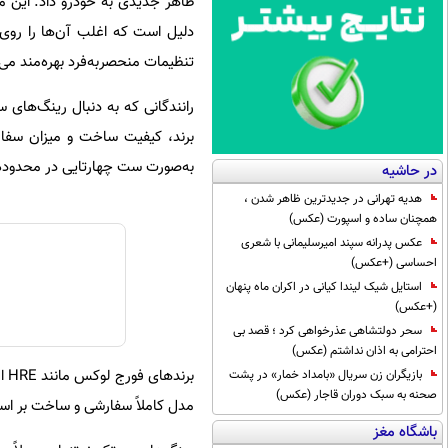
ظاهر جدیدی به خودرو داد. این م
دلیل است که اغلب آن‌ها را روی
تنظیمات منحصربه‌فرد بهره‌مند می‌
رانندگانی که به دنبال رینگ‌های
به‌صورت ست چهارتایی در محدوده ق
در حاشیه
هدیه تهرانی در جدیدترین ظاهر شدن ،
همچنان ساده و اسپورت (عکس)
عکس پدرانه سپند امیرسلیمانی با شعری
احساسی (+عکس)
استایل شیک لیندا کیانی در اکران ماه پنهان
(+عکس)
سحر دولتشاهی عذرخواهی کرد ؛ قصد بی
احترامی به اذان نداشتم (عکس)
بازیگران زن سریال «بامداد خمار» در پشت
صحنه به سبک دوران قاجار (عکس)
مدل کاملاً سفارشی و ساخت بر اسا
باشگاه مغز