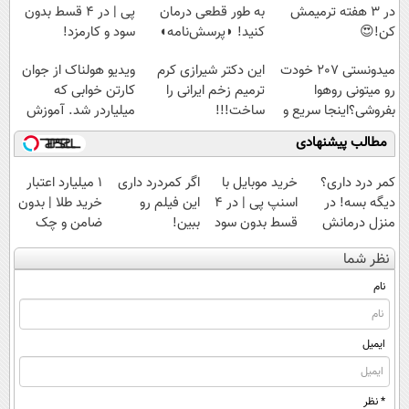
در 3 هفته ترمیمش
به طور قطعی درمان
پی | در ۴ قسط بدون
کن!😍
کنید! ◗پرسش‌نامه◖
سود و کارمزد!
میدونستی 207 خودت
این دکتر شیرازی کرم
ویدیو هولناک از جوان
رو میتونی روهوا
ترمیم زخم ایرانی را
کارتن خوابی که
بفروشی؟اینجا سریع و
ساخت!!!
میلیاردر شد. آموزش
راحت بفروش
رایگان
مطالب پیشنهادی
کمر درد داری؟
خرید موبایل با
اگر کمردرد داری
۱ میلیارد اعتبار
دیگه بسه! در
اسنپ پی | در ۴
این فیلم رو
خرید طلا | بدون
منزل درمانش
قسط بدون سود
ببین!
ضامن و چک
کن
و کارمزد!
◗پرسش‌نامه رو
نظر شما
(◀پرسش‌نامه)
پر کن◖
نام
ایمیل
* نظر