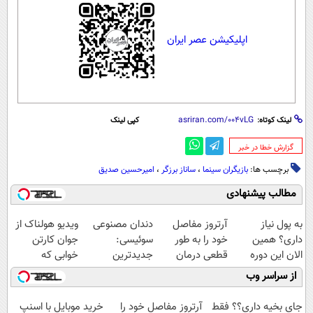
اپلیکیشن عصر ایران
لینک کوتاه:
کپی لینک
‌گزارش خطا در خبر
برچسب ها:
بازیگران سینما
،
ساناز برزگر
،
امیرحسین صدیق
مطالب پیشنهادی
به پول نیاز
آرتروز مفاصل
دندان مصنوعی
ویدیو هولناک از
داری؟ همین
خود را به طور
سوئیسی:
جوان کارتن
الان این دوره
قطعی درمان
جدیدترین
خوابی که
رایگان رو شرکت
کنید!
فناوری اروپا،
میلیاردر شد.
از سراسر وب
کن تا دیر نشده!
◗پرسش‌نامه◖
سبک و مقاوم |
آموزش رایگان
پرداخت قسطی
جای بخیه داری؟؟ فقط
آرتروز مفاصل خود را
خرید موبایل با اسنپ