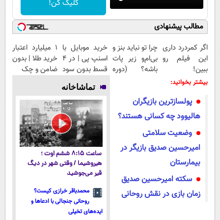
کلیک کن!
مطالب پیشنهادی
اگر کمردرد داری
چرا تو نباید بنز و
خرید موبایل با
۱ میلیارد اعتبار
این فیلم رو
بی‌ام‌و زیر پات
اسنپ پی | در ۴
خرید طلا | بدون
ببین!
باشه؟ (دوره
قسط بدون سود
ضامن و چک
◗پرسش‌نامه رو
رایگان درآمد
و کارمزد!
بیشتر بخوانید:
تماشاخانه
پر کن◖
میلیاردی)
پولسازترین بازیگران
هالیوود چه کسانی هستند؟
وضعیت سلامتی
امیرحسین صدیق بازیگر در
ساعت ۸:۱۵ ششم اوت ؛
بیمارستان
هیروشیما / وقتی شهر در دیگ
قیر می‌جوشید
سکته امیرحسین صدیق
محمدباقر خرازی کیست؟
زمان بازی در نقش روحانی
روحانی جنجالی با ادعاها و
ایده‌های تخیلی