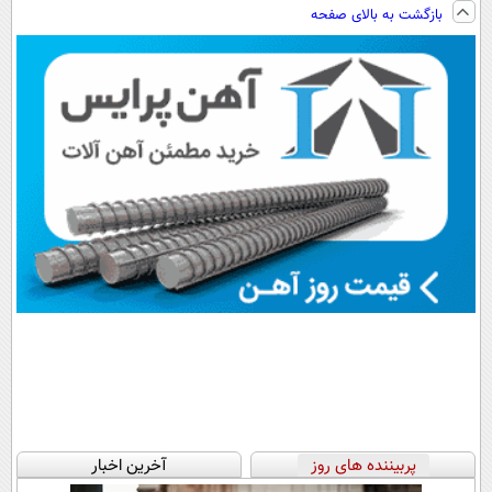
و کارمزد!
◗پرسش‌نامه رو
کننده 23 روزه
بازگشت به بالای صفحه
پر کن◖
ساخت!
پربیننده های روز
آخرین اخبار