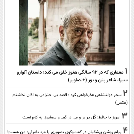
1
معماری که در 92 سالگی هنوز خلق می کند؛ داستان آلوارو
سیزا، شاعر بتن و نور (+تصاویر)
2
سحر دولتشاهی عذرخواهی کرد ؛ قصد بی احترامی به اذان نداشتم
(عکس)
3
امروز با حافظ: گُل در بَر و مِی در کَف و معشوق به کام است
4
پیام روشن پزشکیان در گفت‌و‌گوی تصویری با مرد نامرئی: من هستم!