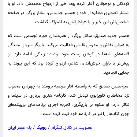
پیامک
سرگرمی
کودکان و نوجوانان آغاز کرده بود، خبر از ازدواج مجددش داد. او با
انتشار تصویری دونفره از خود و همسر جدیدش، ساناز برزگر، در صفحه
روانشناسی
فناوری
شخصی‌اش این خبر را با هوادارانش به اشتراک گذاشت.
آشپزی
گوناگون
همسر جدید صدیق، ساناز برزگر، از هنرمندان حوزه تجسمی است که
دانلود
حوادث
به عنوان نقاش و مدرس نقاشی فعالیت می‌کند. بازیگر سریال ماندگار
محیط زیست
قصه‌های تابه‌تا در کپشن پست خود نوشت: زندگی ادامه دارد. او
سلامت
پیش‌تر با باران خوش‌اندام، شاعر، ازدواج کرده بود که این پیوند به
فرهنگی
جدایی انجامید.
بین الملل
امیرحسین صدیق که به واسطه آثار مرضیه برومند به چهره‌ای محبوب
اجتماعی
نزد مخاطبان تلویزیون تبدیل شد، کارنامه هنری پرباری در سینما و
تئاتر دارد. او علاوه بر بازیگری، تجربه اجرای برنامه‌های پربیننده‌ای
حیات وحش
چون کتاب‌باز را نیز در کارنامه خود ثبت کرده است.
سیاست خارجی
عضویت در کانال تلگرام
/
روبیکا
/
بله عصر ایران