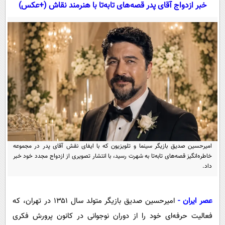
سیاسی
خبر ازدواج آقای پدر قصه‌های تابه‌تا با هنرمند نقاش (+عکس)
اقتصاد
جامعه
اقتصادی
ورزشی
اجتماعی
خودرو
بین الملل
حوادث
فرهنگ و هنر
سیاست خارجی
سلامت
علم و دانش
یک برش دانایی
قرآن
فناوری و It
محیط زیست
گوناگون
علمی
امیرحسین صدیق بازیگر سینما و تلویزیون که با ایفای نقش آقای پدر در مجموعه
سفر و تفریح
خاطره‌انگیز قصه‌های تابه‌تا به شهرت رسید، با انتشار تصویری از ازدواج مجدد خود خبر
فیلم
سرگرمی
اخبار کریپتو
داد.
عصر ایران 2
اقتصاد
باشگاه مغز
آموزش زبان
خواندنی ها و دیدنی ها
ورزش
مجله تصویری سلاح
عصر ایران -
امیرحسین صدیق بازیگر متولد سال ۱۳۵۱ در تهران، که
داستان کوتاه
سیاست
فعالیت حرفه‌ای خود را از دوران نوجوانی در کانون پرورش فکری