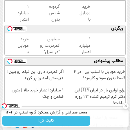
خرید
گردونه
۱
موبایل
شانس
میلیارد
با
بدون
اعتبار
اسنپ
پوچ از
خرید
وبگردی
پی | در
PS5
طلا |
۴
تا
بدون
۱
میخوای
خرید
قسط
آیفون17
ضامن
میلیارد
کمردردت رو
موبایل
بدون
و بیت
و چک
اعتبار
"در منزل"
با
سود و
کوین
خرید
درمان کنی؟
اسنپ
مطالب پیشنهادی
کارمزد!
🔥
طلا |
(◂فیلم +
پی | در
بدون
◂پرسش‌نامه)
۴
خرید موبایل با اسنپ پی | در ۴
اگر کمردرد داری این فیلم رو ببین!
ضامن
قسط
قسط بدون سود و کارمزد!
◗پرسش‌نامه رو پر کن◖
و چک
بدون
برای اولین بار در ایران🇮🇷 این
سود و
۱ میلیارد اعتبار خرید طلا | بدون
دکتر کرم ترمیم کننده 23 روزه
ضامن و چک
کارمزد!
ساخت!
مسیر همراهی و گزارش عملکرد گروه اسنپ در ۱۴۰۴
صفحه اول
فیلم
عصر ایران۲
درباره عصرایران
تماس با ما
آرشیو
جستجو
کلیک کن!
پیوندها
نظرسنجی
آب و هوا
اوقات شرعی
سواد زندگی