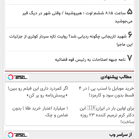
5
ساعت ۸:۱۵ ششم اوت ؛ هیروشیما / وقتی شهر در دیگ قیر
می‌جوشید
6
شهید لاریجانی چگونه ردیابی شد؟ روایت تازه سردار کوثری از جزئیات
این ماجرا
7
نامه جبهه اصلاحات به رئیس قوه قضائیه
مطالب پیشنهادی
خرید موبایل با اسنپ پی | در ۴
اگر کمردرد داری این فیلم رو ببین!
قسط بدون سود و کارمزد!
◗پرسش‌نامه رو پر کن◖
برای اولین بار در ایران🇮🇷 این
۱ میلیارد اعتبار خرید طلا | بدون
دکتر کرم ترمیم کننده 23 روزه
ضامن و چک
ساخت!
از سراسر وب