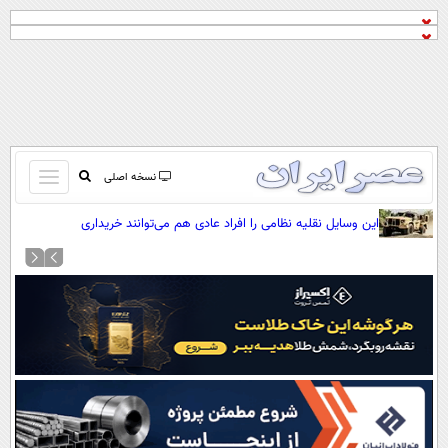
باز
نسخه اصلی
و
صفحه اول
این وسایل نقلیه نظامی را افراد عادی هم می‌توانند خریداری
بسته
کنند(+عکس)
تماس با ما
کردن
آرشیو
منو
جستجو
نظرسنجی
آب و هوا
اوقات شرعی
پیوند ها
سواد زندگی