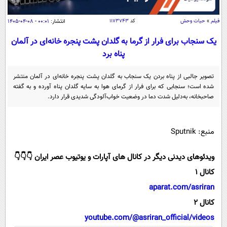
سیاسی
اقتصاد
فیلم
»
حیات وحش
کد
۱۱۷۳۷۴۳
انتشار:
۰۰:۰۱ - ۰۸-۰۴-۱۴۰۵
جامعه
اقتصادی
یک سنجاب برای فرار از گرما به گلدان پشت پنجره خانه‌ای در آلمان
پناه برد
ورزشی
اجتماعی
خودرو
بین الملل
حوادث
تصویر جالبی از پناه بردن یک سنجاب به گلدان پشت پنجره خانه‌ای در آلمان منتشر
شده است؛ سنجابی که برای فرار از گرمای هوا به سایه گلدان پناه آورده و به گفته
فرهنگ و هنر
سیاست خارجی
سلامت
صاحبخانه، به‌دلیل شدت دما در وضعیت خواب‌آلودگی شدیدی قرار دارد.
علم و دانش
یک برش دانایی
قرآن
فناوری و It
محیط زیست
منبع: Sputnik
گوناگون
علمی
سفر و تفریح
ویدئوهای دیدنی دیگر در کانال های آپارات و یوتیوب عصر ایران 👇👇👇
فیلم
سرگرمی
اخبار کریپتو
کانال 1
عصر ایران 2
اقتصاد
باشگاه مغز
aparat.com/asriran
آموزش زبان
خواندنی ها و دیدنی ها
ورزش
مجله تصویری سلاح
کانال 2
داستان کوتاه
سیاست
youtube.com/@asriran_official/videos