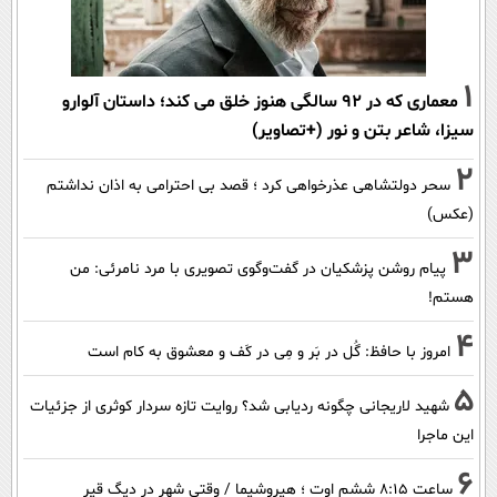
1
معماری که در 92 سالگی هنوز خلق می کند؛ داستان آلوارو
سیزا، شاعر بتن و نور (+تصاویر)
2
سحر دولتشاهی عذرخواهی کرد ؛ قصد بی احترامی به اذان نداشتم
(عکس)
3
پیام روشن پزشکیان در گفت‌و‌گوی تصویری با مرد نامرئی: من
هستم!
4
امروز با حافظ: گُل در بَر و مِی در کَف و معشوق به کام است
5
شهید لاریجانی چگونه ردیابی شد؟ روایت تازه سردار کوثری از جزئیات
این ماجرا
6
ساعت ۸:۱۵ ششم اوت ؛ هیروشیما / وقتی شهر در دیگ قیر