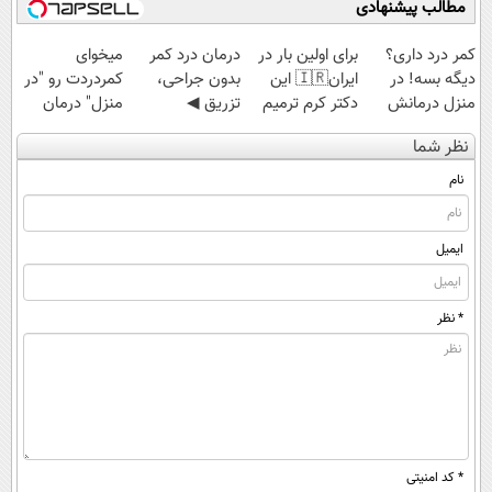
مطالب پیشنهادی
کمر درد داری؟
برای اولین بار در
درمان درد کمر
میخوای
دیگه بسه! در
ایران🇮🇷 این
بدون جراحی،
کمردردت رو "در
منزل درمانش
دکتر کرم ترمیم
تزریق ◀
منزل" درمان
کن
کننده 23 روزه
پرسش‌نامه رو پر
کنی؟ (◂فیلم +
نظر شما
(◀پرسش‌نامه)
ساخت!
کن ▶
◂پرسش‌نامه)
نام
ایمیل
* نظر
* کد امنیتی