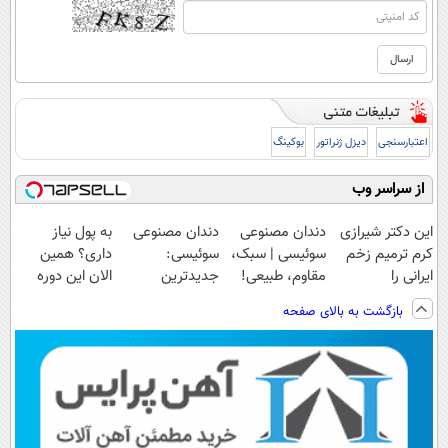
اعتبارسنجی
دیزل ژنراتور
بوکینگ
از سراسر وب
این دکتر شیرازی
دندان مصنوعی
دندان مصنوعی
به پول نیاز
کرم ترمیم زخم
سوئیسی | سبک،
سوئیسی:
داری؟ همین
ایرانی را
مقاوم، طبیعی!
جدیدترین
الان این دوره
ساخت!!!
ویزیت
فناوری اروپا،
رایگان رو شرکت
بازگشت به بالای صفحه
رایگان+پرداخت
سبک و مقاوم |
کن تا دیر نشده!
اقساطی😍
پرداخت قسطی