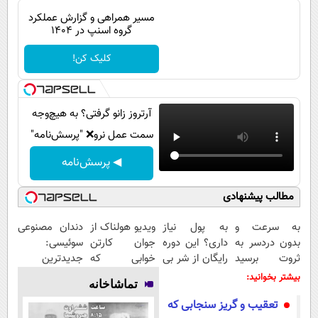
پیامک
سرگرمی
مسیر همراهی و گزارش عملکرد
گروه اسنپ در ۱۴۰۴
روانشناسی
فناوری
آشپزی
کلیک کن!
گوناگون
دانلود
حوادث
محیط زیست
آرتروز زانو گرفتی؟ به هیچ‌وجه
سمت عمل نرو❌ "پرسش‌نامه"
سلامت
◀ پرسش‌نامه
فرهنگی
بین الملل
مطالب پیشنهادی
اجتماعی
به سرعت و
به پول نیاز
ویدیو هولناک از
دندان مصنوعی
بدون دردسر به
داری؟ این دوره
جوان کارتن
سوئیسی:
حیات وحش
ثروت برسید
رایگان از شر بی
خوابی که
جدیدترین
سیاست خارجی
(دوره کاملا
پولی خلاصت
میلیاردر شد.
فناوری اروپا،
بیشتر بخوانید:
تماشاخانه
رایگان
میکنه
آموزش رایگان
سبک و مقاوم |
تعقیب و گریز سنجابی که
پولسازی)
پرداخت قسطی