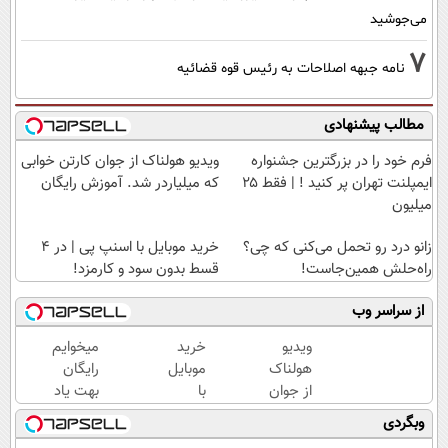
می‌جوشید
7
نامه جبهه اصلاحات به رئیس قوه قضائیه
مطالب پیشنهادی
فرم خود را در بزرگترین جشنواره
ویدیو هولناک از جوان کارتن خوابی
ایمپلنت تهران پر کنید ! | فقط ۲۵
که میلیاردر شد. آموزش رایگان
میلیون
زانو درد رو تحمل می‌کنی که چی؟
خرید موبایل با اسنپ پی | در ۴
راه‌حلش همین‌جاست!
قسط بدون سود و کارمزد!
از سراسر وب
ویدیو
خرید
میخوایم
هولناک
موبایل
رایگان
از جوان
با
بهت یاد
کارتن
اسنپ
بدیم
وبگردی
خوابی
پی | در
چجوری