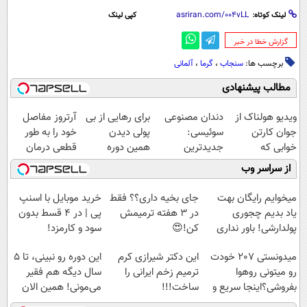
لینک کوتاه:
کپی لینک
‌گزارش خطا در خبر
برچسب ها:
سنجاب
،
گرما
،
آلمانی
مطالب پیشنهادی
ویدیو هولناک از
دندان مصنوعی
برای رهایی از بی
آرتروز مفاصل
جوان کارتن
سوئیسی:
پولی دیدن
خود را به طور
خوابی که
جدیدترین
همین دوره
قطعی درمان
میلیاردر شد.
فناوری اروپا،
رایگان کافیه!
کنید!
از سراسر وب
آموزش رایگان
سبک و مقاوم |
(شمارتو وارد کن)
◗پرسش‌نامه◖
پرداخت قسطی
میخوایم رایگان بهت
جای بخیه داری؟؟ فقط
خرید موبایل با اسنپ
یاد بدیم چجوری
در 3 هفته ترمیمش
پی | در ۴ قسط بدون
پولدارشی! باور نداری
کن!😍
سود و کارمزد!
امتحانش مجانیه
میدونستی 207 خودت
این دکتر شیرازی کرم
این دوره رو نبینی، تا 5
رو میتونی روهوا
ترمیم زخم ایرانی را
سال دیگه هم فقیر
بفروشی؟اینجا سریع و
ساخت!!!
می‌مونی! همین الان
راحت بفروش
ثبت نام کن