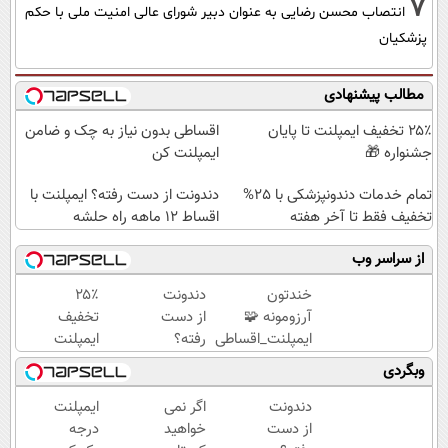
7
انتصاب محسن رضایی به عنوان دبیر شورای عالی امنیت ملی با حکم
پزشکیان
مطالب پیشنهادی
۲۵٪ تخفیف ایمپلنت تا پایان
اقساطی بدون نیاز به چک و ضامن
جشنواره 🎁
ایمپلنت کن
تمام خدمات دندونپزشکی با 25%
دندونت از دست رفته؟ ایمپلنت با
تخفیف فقط تا آخر هفته
اقساط ۱۲ ماهه راه حلشه
از سراسر وب
خندتون
دندونت
۲۵٪
آرزومونه 🧩
از دست
تخفیف
ایمپلنت_اقساطی
رفته؟
ایمپلنت
🧩بدون_ضامن
ایمپلنت
تا پایان
وبگردی
🧩روکش_رایگان
با
جشنواره
اقساط
🎁
دندونت
اگر نمی
ایمپلنت
۱۲
از دست
خواهید
درجه