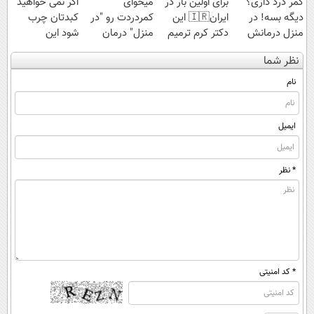
کمر درد داری؟
برای اولین بار در
میخوای
اگر نمی خواهید
دیگه بسه! در
ایران🇮🇷 این
کمردردت رو "در
کبدتان چرب
منزل درمانش
دکتر کرم ترمیم
منزل" درمان
شود این
کن
کننده 23 روزه
کنی؟ (◂فیلم +
نوشیدنی خوش
نظر شما
(◀پرسش‌نامه)
ساخت!
◂پرسش‌نامه)
طعم را بنوشید
نام
ایمیل
* نظر
* کد امنیتی