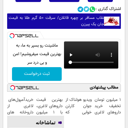
اشتراک گذاری :
نقاب مسافر بر چهره قاتلان/ سرقت ۵۰ گرم طلا به قیمت
جان یک پیرزن
ماشینت رو بسپر به ما، به
بهترین قیمت میفروشیم! امن
و بی درد سر
ثبت درخواست
مطالب پیشنهادی
1 میلیون تومان
ویدیو هولناک از
بهترین قیمت
خریدآمپول‌های
تخفیف خرید
جوان کارتن
داروهای لاغری،
لاغری از
داروهای لاغری
خوابی که
با ۱ میلیون
داروخانه های
با ارسال از
میلیاردر شد.
تخفیف و ارسال
اطرافت، ارسال
تماشاخانه
داروخانه و پک
آموزش رایگان
از داروخانه‌
فوری همراه با