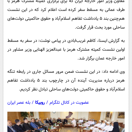
معاون وزیر امور خارجه ایران که برای برگزاری کمیته مشترک هرمز با
پیامک
سرگرمی
طرف عمانی به مسقط سفر کرده است اعلام کرد که در این نشست
روانشناسی
فناوری
هم‌چنین بند 5 یادداشت تفاهم اسلام‌آباد و حقوق حاکمیتی دولت‌های
آشپزی
گوناگون
ساحلی مورد بحث قرار گرفت.
دانلود
حوادث
به گزارش ایسنا، کاظم غریب‌ابادی در پیامی نوشت: در سفر به مسقط
محیط زیست
اولین نشست کمیته مشترک هرمز با عبدالعزیز الهنایی وزیر مشاور در
سلامت
امور خارجه عمان برگزار شد.
فرهنگی
وی ادامه داد: در این نشست ضمن مرور مسائل جاری در رابطه تنگه
بین الملل
هرمز درباره مدیریت آینده آن در چارچوب بند 5 یادداشت تفاهم
اسلام‌آباد و حقوق حاکمیتی دولت‌های ساحلی تبادل نظر کردیم.
اجتماعی
حیات وحش
عضویت در کانال تلگرام
/
روبیکا
/
بله عصر ایران
سیاست خارجی