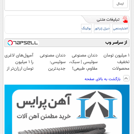
اعتبارسنجی
دیزل ژنراتور
بوکینگ
از سراسر وب
۱ میلیون تومان
دندان مصنوعی
دندان مصنوعی
آمپول‌های لاغری
تخفیف
سوئیسی | سبک،
سوئیسی:
را ۱ میلیون
محصولات
مقاوم، طبیعی!
جدیدترین
تومان ارزان‌تر از
لاغری؛ یک قدم
ویزیت
فناوری اروپا،
همه‌جا بخر!
بازگشت به بالای صفحه
نزدیک‌تر به
رایگان+پرداخت
سبک و مقاوم |
شروع کاهش
اقساطی😍
پرداخت قسطی
وزن