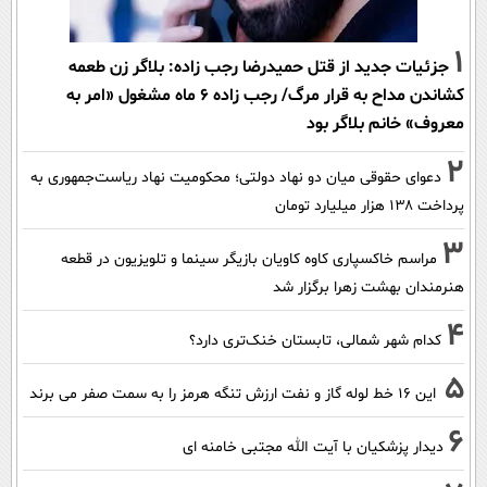
1
جزئیات جدید از قتل حمیدرضا رجب زاده: بلاگر زن طعمه
کشاندن مداح به قرار مرگ/ رجب زاده 6 ماه مشغول «امر به
معروف» خانم بلاگر بود
2
دعوای حقوقی میان دو نهاد دولتی؛ محکومیت نهاد ریاست‌جمهوری به
پرداخت ۱۳۸ هزار میلیارد تومان
3
مراسم خاکسپاری کاوه کاویان بازیگر سینما و تلویزیون در قطعه
هنرمندان بهشت زهرا برگزار شد
4
کدام شهر شمالی، تابستان خنک‌تری دارد؟
5
این 16 خط لوله گاز و نفت ارزش تنگه هرمز را به سمت صفر می برند
6
دیدار پزشکیان با آیت الله مجتبی خامنه ای