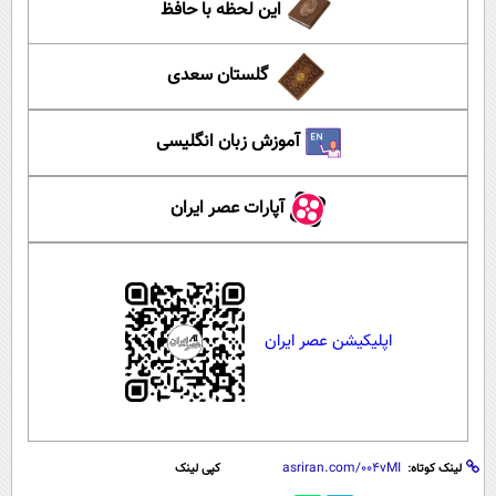
این لحظه با حافظ
گلستان سعدی
آموزش زبان انگلیسی
آپارات عصر ایران
اپلیکیشن عصر ایران
لینک کوتاه:
کپی لینک