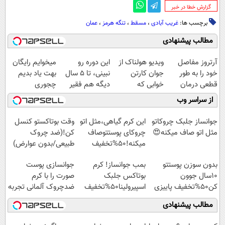
‌گزارش خطا در خبر
برچسب ها:
غریب آبادی
،
مسقط
،
تنگه هرمز
،
عمان
مطالب پیشنهادی
آرتروز مفاصل
ویدیو هولناک از
این دوره رو
میخوایم رایگان
خود را به طور
جوان کارتن
نبینی، تا 5 سال
بهت یاد بدیم
قطعی درمان
خوابی که
دیگه هم فقیر
چجوری
کنید!
میلیاردر شد.
می‌مونی! همین
پولدارشی! باور
از سراسر وب
◗پرسش‌نامه◖
آموزش رایگان
الان ثبت نام کن
نداری امتحانش
مجانیه
جوانساز جلبک چروکاتو
این کرم گیاهی،مثل اتو
وقت بوتاکستو کنسل
مثل اتو صاف میکنه😍
چروکای پوستتوصاف
کن!(ضد چروک
میکنه!50%تخفیف
طبیعی/بدون عوارض)
بدون سوزن پوستتو
بمب جوانساز! کرم
جوانسازی پوست
10سال جوون
بوتاکس جلبک
صورت را با کرم
کن50%تخفیف پاییزی
اسپیرولینا50%تخفیف
ضدچروک آلمانی تجربه
کنید!
مطالب پیشنهادی