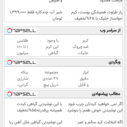
فرصت محدود
و طبیعی
راز طراوت همیشگی پوست، کرم
شیر آب چندکاره فقط 1,399,000
جوانساز جلبک با 45%تخفیف
تومان
از سراسر وب
کرم
با وجود
طلاسی
ضدچروک
این کرم
| تا 100
جلبک،
گیاهی
میلیون
جوانسازی
دیگه
وام
وبگردی
طبیعی
دور
آنی
پوست
بوتاکس
خرید
ابزار
مجموعه
پنکه
شما40%تخفیف
خط
طلا💰
دقیق
47 عددی
شارژی
قرمز
ثبت
و قابل
دریل پیچ
گردنی،
بکش!
نام
اعتماد
گوشتی
با
مطالب پیشنهادی
کن!
برای
شارژی‌ (با
قیمت
اندازه
قیمت
باور
اگر نمی خواهید کبدتان چرب شود
با این نوشیدنی گیاهی کبدت
گیری
فوق‌العاده)
نکردنی!
این نوشیدنی خوش طعم را بنوشید
همیشه پرقدرته55%تخفیف
فشار
(فرصت
خون
اگه انتخابت کبد سالم و عمر
محدود)
این نوشیدنی گیاهی مثل آهن ربا