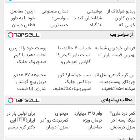
ویدیو هولناک از
نوشیدنی
دندان مصنوعی
آرتروز مفاصل
جوان کارتن
شفابخش کبد با
سوئیسی:
خود را به طور
خوابی که
10 گیاه
جدیدترین
قطعی درمان
میلیاردر شد.
موثر(تخفیف تا
فناوری اروپا،
کنید!
از سراسر وب
آموزش رایگان
امشب)
سبک و مقاوم |
◗پرسش‌نامه◖
پرداخت قسطی
فروش خودروی شما به
شیر‌آب ۴ حالته، با
پوست خود را از پیری
بهترین قیمت بازار ✅
قیمت باور نکردنی!!
نجات دهید!با کرم
گارانتی تعویض و
ضدچروک جلبک
برگشت
این کرم گیاهی،مثل اتو
بمب جوانساز! کرم
مجموعه 47 عددی
چروکای پوستتوصاف
بوتاکس جلبک
دریل پیچ گوشتی
میکنه!50%تخفیف
اسپیرولینا50%تخفیف
شارژی‌ (با قیمت
فوق‌العاده)
مطالب پیشنهادی
کمر درد داری؟
وام تا ۳ میلیارد
میخوای
برای اولین بار در
دیگه بسه! در
تومان ویژه
کمردردت رو "در
ایران🇮🇷 این
منزل درمانش
صاحبان
منزل" درمان
دکتر کرم ترمیم
کن
فروشگاه‌های
کنی؟ (◂فیلم +
کننده 23 روزه
نظر شما