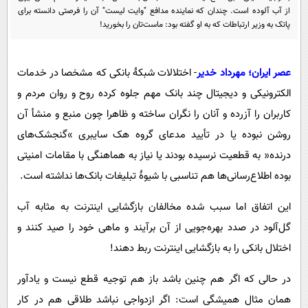
پیامک
سرگرمی
از آب ‌آلوده است. چندان که نماینده مدافع "وایت لیست" آن را فرصتی دانسته برای
پاتک به وزیر ارتباطات که به او گفته بود: ماست‌تان را بخورید!
روانشناسی
فناوری
آشپزی
گوناگون
عصر ایران؛ مهرداد خدیر
- اختلالات شبکۀ بانکی که مشخصا در خدمات
دانلود
حوادث
الکترونیکی و دیجیتال چند بانک مهم جلوه کرده روح و روان مردم و
محیط زیست
کاربران را آزرده و آنان را نگران ساخته و ظاهرا چون منبع و منشأ آن
روشن نبوده یا در تأیید مدعای گروه هک سایبری »گنجشک‌های
سلامت
درنده« به قطعیت نرسیده بودند یا نیاز به هماهنگی با مقامات امنیتی
فرهنگی
بوده اطلاع‌رسانی‌ها هم تناسبی با شیوۀ تبلیغات بانک‌ها نداشته است.
بین الملل
این اتفاق اما سبب شده مخالفان بازگشایی اینترنت به مثابه آب
اجتماعی
گل‌آلود در صدد بهره‌جویی از آن برآیند و ماهی خود را صید کنند و
حیات وحش
اختلال بانکی را به بازگشایی اینترنت ربط دهند!
سیاست خارجی
در حالی که اگر هم چنین باشد باز هم توجیه قطع نیست و یادآور
همان مثال همیشگی است: اگر ازدواجی نباشد طلاقی هم در کار