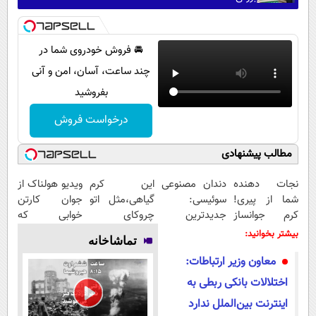
🚘 فروش خودروی شما در
چند ساعت، آسان، امن و آنی
بفروشید
درخواست فروش
مطالب پیشنهادی
نجات دهنده
دندان مصنوعی
این کرم
ویدیو هولناک از
شما از پیری!
سوئیسی:
گیاهی،مثل اتو
جوان کارتن
کرم جوانساز
جدیدترین
چروکای
خوابی که
جلبک
فناوری اروپا،
پوستتوصاف
میلیاردر شد.
بیشتر بخوانید:
تماشاخانه
50%تخفیف
سبک و مقاوم |
میکنه!50%تخفیف
آموزش رایگان
معاون وزیر ارتباطات:
پرداخت قسطی
اختلالات بانکی ربطی به
اینترنت بین‌الملل ندارد