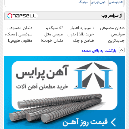
اعتبارسنجی
دیزل ژنراتور
بوکینگ
از سراسر وب
دندان مصنوعی
۱ میلیارد اعتبار
🦷 سبک و
دندان مصنوعی
سوئیسی:
خرید طلا | بدون
طبیعی مثل
سوئیسی | سبک،
جدیدترین
ضامن و چک
دندان خودت!
مقاوم، طبیعی!
فناوری اروپا،
نصب آسان و
ویزیت
بازگشت به بالای صفحه
سبک و مقاوم |
پرداخت اقساطی
رایگان+پرداخت
پرداخت قسطی
💳 📍 تهران
اقساطی😍