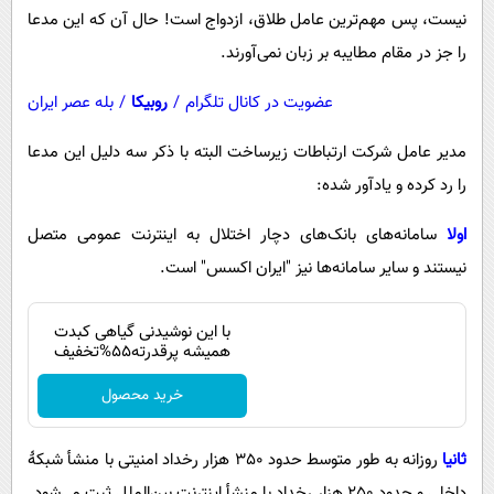
نیست، پس مهم‌ترین عامل طلاق، ازدواج است! حال آن که این مدعا
را جز در مقام مطایبه بر زبان نمی‌آورند.
عضویت در کانال تلگرام
/
روبیکا
/
بله عصر ایران
مدیر عامل شرکت ارتباطات زیرساخت البته با ذکر سه دلیل این مدعا
را رد کرده و یادآور شده:
اولا
سامانه‌های بانک‌های دچار اختلال به اینترنت عمومی متصل
نیستند و سایر سامانه‌ها نیز "ایران اکسس" است.
با این نوشیدنی گیاهی کبدت
همیشه پرقدرته55%تخفیف
خرید محصول
ثانیا
روزانه به طور متوسط حدود 350 هزار رخداد امنیتی با منشأ شبکۀ
داخلی و حدود 250 هزار رخداد با منشأ اینترنت بین‌الملل ثبت می‌شود.