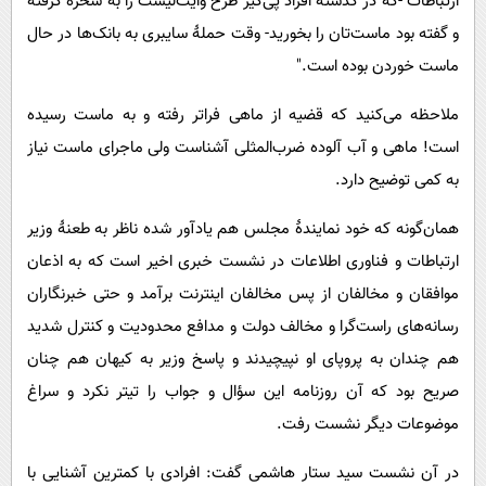
ارتباطات -که در گذشته افراد پی‌گیر طرح وایت‌لیست را به سخره گرفته
و گفته بود ماست‌تان را بخورید- وقت حملۀ سایبری به بانک‌ها در حال
ماست خوردن بوده است."
ملاحظه می‌کنید که قضیه از ماهی فراتر رفته و به ماست رسیده
است! ماهی و آب آلوده ضرب‌المثلی آشناست ولی ماجرای ماست نیاز
به کمی توضیح دارد.
همان‌گونه که خود نمایندۀ مجلس هم یادآور شده ناظر به طعنۀ وزیر
ارتباطات و فناوری اطلاعات در نشست خبری اخیر است که به اذعان
موافقان و مخالفان از پس مخالفان اینترنت برآمد و حتی خبرنگاران
رسانه‌های راست‌گرا و مخالف دولت و مدافع محدودیت و کنترل شدید
هم چندان به پروپای او نپیچیدند و پاسخ وزیر به کیهان هم چنان
صریح بود که آن روزنامه این سؤال و جواب را تیتر نکرد و سراغ
موضوعات دیگر نشست رفت.
در آن نشست سید ستار هاشمی گفت: افرادی با کمترین آشنایی با