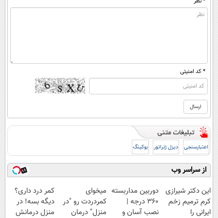
* نظر
* کد امنیتی
اعتبارسنجی
دیزل ژنراتور
بوکینگ
از سراسر وب
این دکتر شیرازی
دوربین مداربسته
میخوای
کمر درد داری؟
کرم ترمیم زخم
360 درجه |
کمردردت رو "در
دیگه بسه! در
ایرانی را
نصب آسان و
منزل" درمان
منزل درمانش