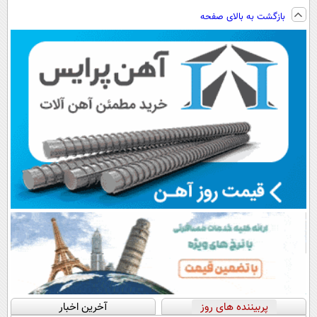
ساخت!!!
راحت
کنی؟ (◂فیلم +
کن
بازگشت به بالای صفحه
◂پرسش‌نامه)
(◀پرسش‌نامه)
پربیننده های روز
آخرین اخبار