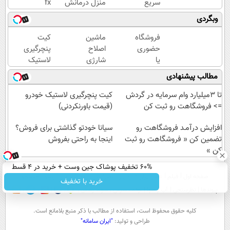
سریع
منزل درمانش
fx
فروش
کن
خودتو
وبگردی
بره؟
(◀پرسش‌نامه)
اینجا به
تمام
راحتی
فروشگاه
ماشین
کیت
مراحل
بفروش
حضوری
اصلاح
پنچرگیری
فروش
یا
شارژی
لاستیک
ماشیت
اینترنتی
(قیمت
خودرو
مطالب پیشنهادی
رو به ما
داری؟
باورنکردنی
(نصف
بسپر
راحت
تا امشب)
قیمت
تا 3میلیارد وام سرمایه در گردش
کیت پنچرگیری لاستیک خودرو
محصول
بازار)
=> فروشگاهت رو ثبت کن
(قیمت باورنکردنی)
و
افزایش درآمـد فروشگاهت رو
خدماتت
سیانا خودتو گذاشتی برای فروش؟
رو
تضمین کن « فروشگاهت رو ثبت
اینجا به راحتی بفروش
کن »
بفروش
60% تخفیف پوشاک جین وست + خرید در 4 قسط
صفحه اول
فیلم
عصر ایران۲
درباره عصرایران
تماس با ما
آرشیو
جستجو
خرید با تخفیف
پیوندها
نظرسنجی
آب و هوا
اوقات شرعی
سواد زندگی
كليه حقوق محفوظ است، استفاده از مطالب با ذكر منبع بلامانع است.
طراحی و تولید:
"ایران سامانه"