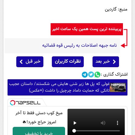
منبع: گاردین
پربیننده ترین پست همین یک ساعت اخیر
نامه جبهه اصلاحات به رئیس قوه قضائیه
خبر بعد
نظرات کاربران
خبر قبل
اشتراک گذاری :
غولی که پل ها زیر شنی هایش می شکستند/ داستان عجیب
تانکی که حمایت داماد چرچیل را داشت (+عکس)
میخ کوب دستی فقط تا آخر
امروز حراج خورد!🔥
خرید با تخفیف