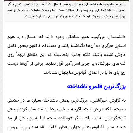
پیامک
سرگرمی
با وجود ماهواره‌ها، نقشه‌های دیجیتال و صدها سال اکتشاف، شاید تصور کنیم دیگر
هیچ نقطه ناشناخته‌ای روی زمین باقی نمانده است. اما واقعیت متفاوت است. هنوز هم
روانشناسی
فناوری
روی زمین جاهایی وجود دارد که احتمالاً هیچ ردپای انسانی در آن‌ها نیست.
آشپزی
گوناگون
دانلود
حوادث
دانشمندان می‌گویند هنوز مناطقی وجود دارند که احتمال دارد هیچ
انسانی هرگز پا به آن‌ها نگذاشته باشد یا دست‌کم تاکنون به‌طور کامل
محیط زیست
کاوش نشده باشند نکته جالب اینجاست که این مناطق لزوماً روی
سلامت
قله‌های دورافتاده یا جزایر اسرارآمیز قرار ندارند. برخی از آن‌ها درست
فرهنگی
زیر پای ما یا در اعماق اقیانوس‌ها پنهان شده‌اند.
بین الملل
بزرگ‌ترین قلمرو ناشناخته
اجتماعی
به گزارش خبرآنلاین، بزرگ‌ترین بخش ناشناخته سیاره ما در خشکی
حیات وحش
نیست، بلکه در دریاست. اگرچه انسان بارها به ماه سفر کرده و حتی
سیاست خارجی
کاوشگرهایی به سیارات دیگر فرستاده است، اما هنوز بیش از ۸۰
درصد بستر اقیانوس‌های جهان به‌طور کامل نقشه‌برداری یا بررسی