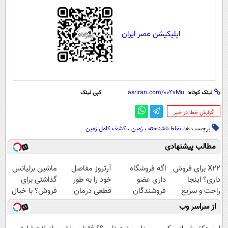
اپلیکیشن عصر ایران
لینک کوتاه:
کپی لینک
‌گزارش خطا در خبر
برچسب ها:
نقاط ناشناخته
،
زمین
،
کشف کامل زمین
مطالب پیشنهادی
X22 برای فروش
اگه فروشگاه
آرتروز مفاصل
ماشین برلیانس
داری؟ اینجا
داری عضو
خود را به طور
گذاشتی برای
راحت و سریع
فروشندگان
قطعی درمان
فروش؟ با خیال
بفروشش
دیجی پی شو 3
کنید!
راحت بفروش
از سراسر وب
میلیارد وام بگیر
◗پرسش‌نامه◖