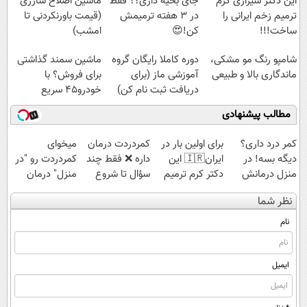
این دکتر شیرازی کرم
جای بخیه داری؟؟ فقط
ماشین اصلاح شارژی
ترمیم زخم ایرانی را
در 3 هفته ترمیمش
(قیمت باورنکردنی تا
ساخت!!!
کن!😍
امشب)
شامپو رنگ مو مشکی،
دوره کاملا رایگان گروه
ماشین سمند گذاشتی
ماندگاری بالا و طبیعی
آموزشی ماز (برای
برای فروش؟ با
دریافت ثبت نام کن)
خودرو45 سریع
بفروش
مطالب پیشنهادی
کمر درد داری؟
برای اولین بار در
‌کمردردت درمان
میخوای
دیگه بسه! در
ایران🇮🇷 این
داره ❌ فقط چند
کمردردت رو "در
منزل درمانش
دکتر کرم ترمیم
سؤال تا شروع
منزل" درمان
کن
کننده 23 روزه
بهبودی فاصله‌
کنی؟ (◂فیلم +
نظر شما
(◀پرسش‌نامه)
ساخت!
داری!
◂پرسش‌نامه)
نام
ایمیل