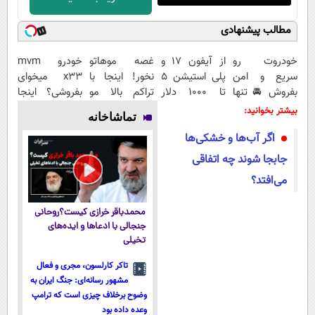
مطالب پیشنهادی
خودروت رو
از آیفون 17 و
غصه موهاتو
خودرو mvm
سریع و امن
پلی استیشن 5
نخور! اینجا با
x33 میخوای
بفروش 🚘 تنها
تا 1000 دلار
تراکم بالا مو
بفروشی؟ اینجا
با یک بار
جایزه ببر
بکار قسطی
به سرعت
بیشتر بخوانید:
تماشاخانه
مراجعه 👇
پرداختش کن
فروش میره
اگر آب‌ها و خشکی‌ها
جابجا شوند چه اتفاقی
می‌افتد؟
محمدباقر خرازی کیست؟روحانی
جنجالی با ادعاها و ایده‌های
تخیلی
تاکر کارلسون، مجری و فعال
مشهور رسانه‌ای: جنگ ایران به
وضوح برخلاف چیزی است که ترامپ
وعده داده بود