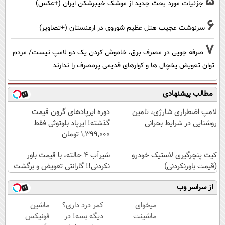
5
جزئیات مورد بحث جدید از موشک خیبرشکن ایران (+عکس)
6
سرنوشت عجیب هتل عظیم شوروی در ارمنستان (+تصاویر)
7
صرفه جویی در مصرف برق، خاموش کردن یک دو لامپ نیست/ مردم
توان تعویض یخچال ها و کوارهای قدیمی پرمصرف را ندارند
مطالب پیشنهادی
لامپ اضطراری شارژی، تامین
دوره ایرپاد‌های گرون قیمت
روشنایی در شرایط بحرانی
گذشته! ایرپاد بلوتوثی فقط
1,399,000 تومان
کیت پنچرگیری لاستیک خودرو
شیر‌آب ۴ حالته، با قیمت باور
(قیمت باورنکردنی)
نکردنی!! گارانتی تعویض و برگشت
از سراسر وب
میخوای
کمر درد داری؟
ماشین
ماشینت
دیگه بسه! در
فونیکس