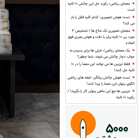
معمای ریاضی؛ رکورد حل این چالش 10 ثانیه
است
تست هوش تصویری: کدام کلید قفل را باز
می کند؟
معمای تصویری تک شاخ ها / تشخیص 3
مورد زیر 10 ثانیه برابر با دقت و هوش بصری فوق
العاده
یک معمای ریاضی/ خیلی ها برای رسیدن به
جواب دچار چالش می شوند، شما چطور؟
فقط تیزبین ها می توانند این معما را در 10
ثانیه حل کنند!
تست هوش چالش برانگیز: نابغه های ریاضی
الگوی پنهان این معما را پیدا کنند!
تیزبین ها مچ این ماهی پنهان کار را بگیرند! /
رکورد 10 ثانیه