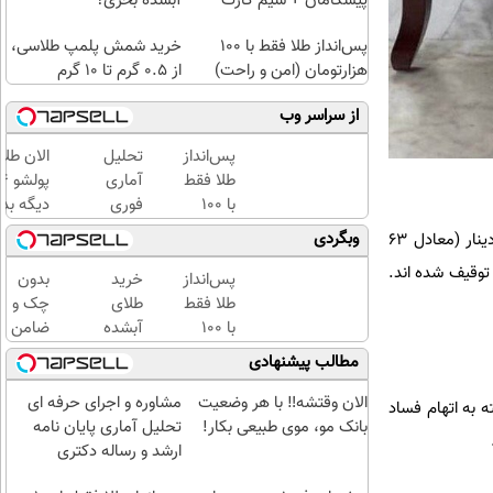
پیشگامان + سیم کارت
آبشده بخری؟
رایگان
پس‌انداز طلا فقط با ۱۰۰
خرید شمش پلمپ طلاسی،
هزارتومان (امن و راحت)
از ۰.۵ گرم تا ۱۰ گرم
از سراسر وب
پس‌انداز
تحلیل
الان طلا
طلا فقط
آماری
با ۱۰۰
فوری
دیگه بده
هزارتومان
معادلات
سرمایه‌گ
وبگردی
برخی منابع هم می گویند در بازداشت مقامات و بازرسی ها، حدود 11 میلیون دلار پول نقد، حدود 98 ملیارد دینار (معادل 63
(امن و
ساختاری
طلا با ا
یل کشف و توقیف شده اند.
راحت)
تفسیری
بی‌بهره
پس‌انداز
خرید
بدون
با
طلا فقط
طلای
چک و
آموزش
با ۱۰۰
آبشده
ضامن
کامل
هزارتومان
حتی با
تا 100
مطالب پیشنهادی
حتی یک
(امن و
۱۰۰هزارتومان
میلیون
روزه !!
راحت)
اعتبار
الان وقتشه‼️ با هر وضعیت
مشاوره و اجرای حرفه ای
ه به اتهام فساد
خرید
بانک مو، موی طبیعی بکار!
تحلیل آماری پایان نامه
طلا
ارشد و رساله دکتری
بگیر!