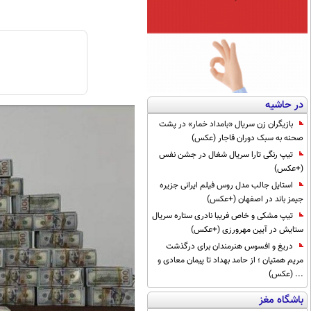
در حاشیه
بازیگران زن سریال «بامداد خمار» در پشت
صحنه به سبک دوران قاجار (عکس)
تیپ رنگی تارا سریال شغال در جشن نفس
(+عکس)
استایل جالب مدل روس فیلم ایرانی جزیره
جیمز باند در اصفهان (+عکس)
تیپ مشکی و خاص فریبا نادری ستاره سریال
ستایش در آیین مهرورزی (+عکس)
دریغ و افسوس هنرمندان برای درگذشت
مریم همتیان ؛ از حامد بهداد تا پیمان معادی و
... (عکس)
باشگاه مغز