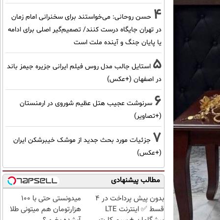
4
حسن روحانی: می‌خواستند برای سخنرانی امام زمان
در تهران جایگاه درست کنند/ تصمیم‌گیر اصلی برای ادامه
یا پایان جنگ و آینده ملت است
5
استایل جالب مدل روس فیلم ایرانی جزیره جیمز باند
در اصفهان (+عکس)
6
سرنوشت عجیب هتل عظیم شوروی در ارمنستان
(+تصاویر)
7
جزئیات مورد بحث جدید از موشک خیبرشکن ایران
(+عکس)
مطالب پیشنهادی
بدون پیش پرداخت در 4
میدونستی حتی با ۱۰۰
قسط ✅ اینترنت LTE
هزارتومان هم میتونی طلا