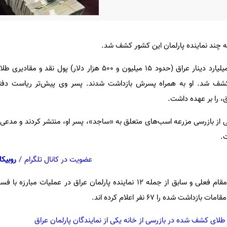
نه چند نماینده پارلمان این کشور کشف شد.
به گزارش عصرایران، بیش از 20 میلیارد دینار عراق (حدود 15 میلیون و 500 هزار دلار)
 کشف شد. او به همراه پسرش بازداشت شدند. پسر وی پیش‌تر ریاست دف
، را بر عهده داشت.
ی از بازرسی مزرعه اسب‌های متعلق به «ساجد»، پسر او، منتشر کردند و مدعی
عضویت در کانال تلگرام
/
روبیکا
منابع رسمی گفته اند تاکنون 47 مقام فعلی و سابق از جمله 12 نماینده پارلمان عراق در عملی
شت شده را 67 نفر اعلام کرده اند.
 طلای کشف شده در بازرسی از خانه یکی از نمایندگان پارلمان عراق