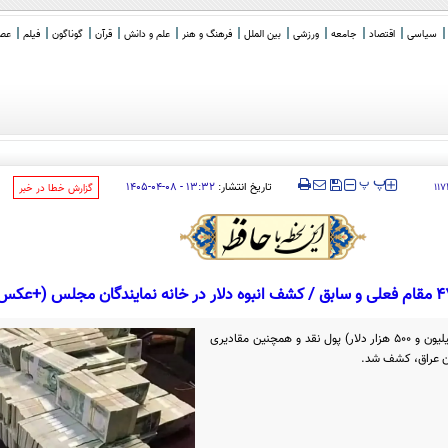
سیاسی
اقتصاد
جامعه
ورزشی
بین الملل
فرهنگ و هنر
علم و دانش
قرآن
گوناگون
فیلم
عصر 
_
‍‍‍ پ
پ
تاریخ انتشار:
۱۳:۳۲ - ۰۸-۰۴-۱۴۰۵
۱۱۷
‌گزارش خطا در خبر
بیش از ۲۰ میلیارد دینار عراق (حدود ۱۵ میلیون و ۵۰۰ هزار دلار) پول نقد و همچنین مقادیری
مان عراق، کشف شد.