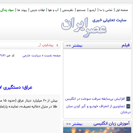
صفحه اول
تماس با ما
آرشیو
جستجو
نظرسنجی
آب و هوا
اوقات شرعی
پیوند ها
سواد زندگی
فیلم
بیشتر »»
پزشکیان‌: آنچه گاهی از رهبر نقل می‌شود با
صفحه نخست
»
سیاست خارجی
کد خبر
۳۸۴۱
عراق؛ دستگیری 47 مقام فعلی و سابق / کشف انبوه دلار در خانه نمایندگان مجلس (+عکس)
افزایش بی‌سابقه سرقت سوخت در انگلیس
طلا در منزل «عالیه نصیف»، نماینده پارل
تصاویری از انحراف خودرو و گیر کردن میان
درختان
آموزش زبان انگلیسی
بیشتر »»