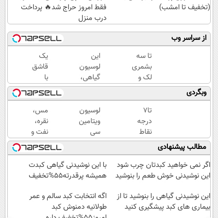
(تخفیف تا امشب)
فقط امروز حراج شد🔥 پرداخت
درب منزل
از سراسر وب
تا سه
این
یک
بشمری
لوسیون
قاشق
لک و
گیاهی،
با
تیرگی
جوری
تناسب
وبگردی
های
تیرگی
اندام
پوستت
پوستت
فاصله
تا7
لوسیون
مس،
محو
رو
داری!
درجه
ویتامین
نقره،
شدن
میپوشونه
😲
نقاط
سی
نفت و
که انگار
خرید با
تیره
بهترین
گاز؛
مطالب پیشنهادی
لیزر
تخفیف
ی
نابود
چهار
کری!
ویژه
بدنت
کننده
دارایی
اگر نمی خواهید کبدتان چرب شود
با این نوشیدنی گیاهی کبدت
رو
لک
جهانی
این نوشیدنی خوش طعم را بنوشید
همیشه پرقدرته55%تخفیف
روشن
های
در
تر کن
این نوشیدنی گیاهی را بنوشید تا از
پوستی
یک
اگه انتخابت کبد سالم و عمر
بیماری های کبد پیشگیری کنید
طولانیه دمنوش کبد
سبد
امروز55%تخفیف داره