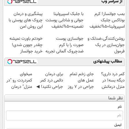
از سراسر وب
◗پرسش‌نامه◖
آموزش رایگان
◂پرسشنامه▸
◂پرسش‌نامه▸
بمب جوانساز! کرم
با جلبک اسپیرولینا
پیشگیری و درمان
بوتاکس جلبک
جوانی و شادابی پوستت
چروک های پوستی با
اسپیرولینا50%تخفیف
تضمینه50%تخفیف
این روش امن
روشن‌کنندگی،ضد‌لک و
جوانسازی پوست
خودتم باورت نمیشه
جوان‌سازی در یک
صورت را با کرم
چقدر جوون شدی!
فرمول
ضدچروک آلمانی تجربه
خرید جوانساز
حرفه‌ای50%تخفیف
کنید!
اسپیرولینا با تخفیف
مطالب پیشنهادی
ویژه
کمر درد داری؟
جای زخم تمام
برای درمان
میخوای
دیگه بسه! در
عمل های
دائمی درد کمر
کمردردت رو "در
منزل درمانش
جراحی در ۷ روز
جراحی نکنید! ◀
منزل" درمان
کن
درمان شد!
پرسش‌نامه رو پر
کنی؟ (◂فیلم +
نظر شما
(◀پرسش‌نامه)
(فوری مشاوره
کن ▶
◂پرسش‌نامه)
بگیرید)
نام
ایمیل