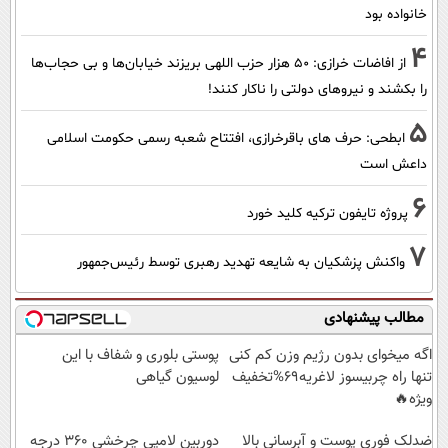
خانواده بود
4
از افاضات خرازی: ۵۰ هزار حزب اللهی بریزند خیابان‌ها و بی حجاب‌ها
را بکشند و نیرو‌های دولتی را ناکار کنند!
5
ابطحی: حرف های باقرخرازی، افتتاح شعبه رسمی حکومت اسلامی
داعش است
6
پروژه تایفون ترکیه کلید خورد
7
واکنش پزشکیان به شایعه تهدید رهبری توسط رئیس‌جمهور
مطالب پیشنهادی
اگه میخوای بدون رژیم وزن کم کنی
پوستی بلوری و شفاف با این
تنها راه چربیسوز لاغریه69%تخفیف
لوسیون گیاهی
ویژه🔥
ضدلک فوری پوست و آبرسانی بالا
دوربین لامپی چرخشی 360 درجه