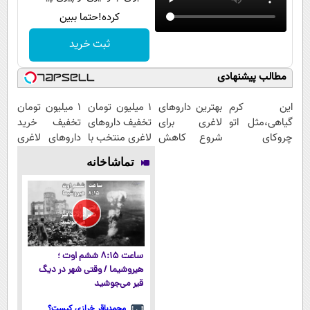
کرده!حتما ببین
ثبت خرید
مطالب پیشنهادی
این کرم
بهترین داروهای
۱ میلیون تومان
1 میلیون تومان
گیاهی،مثل اتو
لاغری برای
تخفیف داروهای
تخفیف خرید
چروکای
شروع کاهش
لاغری منتخب با
داروهای لاغری
پوستتوصاف
وزن، ارسال از
ارسال از
با ارسال از
تماشاخانه
میکنه!50%تخفیف
داروخانه های
داروخانه
داروخانه و پک
نزدیکت!
نزدیکت
یخ!
ساعت ۸:۱۵ ششم اوت ؛
هیروشیما / وقتی شهر در دیگ
قیر می‌جوشید
محمدباقر خرازی کیست؟