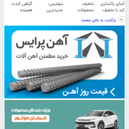
آسای پاکسازی
تخفیف
سوئیسی:
گیاهی کبدت
کبد با تخفیف
محصولات
جدیدترین
همیشه
ویژه
لاغری؛ یک قدم
فناوری اروپا،
پرقدرته55%تخفیف
بازگشت به بالای صفحه
نزدیک‌تر به
سبک و مقاوم |
شروع کاهش
پرداخت قسطی
وزن