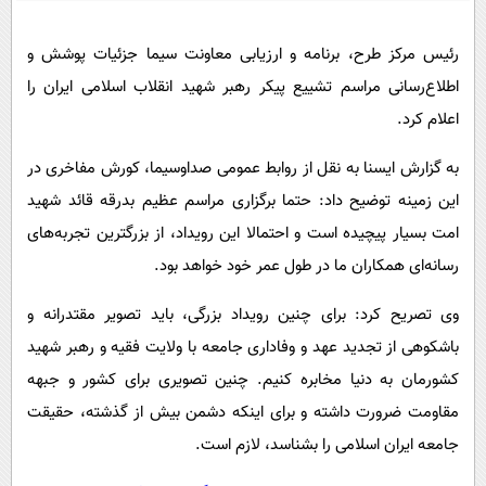
پیامک
سرگرمی
روانشناسی
فناوری
رئیس مرکز طرح، برنامه و ارزیابی معاونت سیما جزئیات پوشش و
اطلاع‌رسانی مراسم تشییع پیکر رهبر شهید انقلاب اسلامی ایران را
آشپزی
گوناگون
اعلام کرد.
دانلود
حوادث
به گزارش ایسنا به نقل از روابط عمومی صداوسیما، کورش مفاخری در
محیط زیست
این زمینه توضیح داد: حتما برگزاری مراسم عظیم بدرقه قائد شهید
سلامت
امت بسیار پیچیده است و احتمالا این رویداد، از بزرگترین تجربه‌های
فرهنگی
رسانه‌ای همکاران ما در طول عمر خود خواهد بود.
بین الملل
وی تصریح کرد: برای چنین رویداد بزرگی، باید تصویر مقتدرانه و
اجتماعی
باشکوهی از تجدید عهد و وفاداری جامعه با ولایت فقیه و رهبر شهید
حیات وحش
کشورمان به دنیا مخابره کنیم. چنین تصویری برای کشور و جبهه
مقاومت ضرورت داشته و برای اینکه دشمن بیش از گذشته، حقیقت
سیاست خارجی
جامعه ایران اسلامی را بشناسد، لازم است.