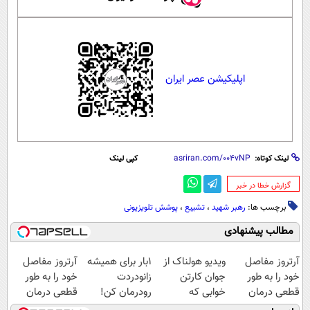
اپلیکیشن عصر ایران
لینک کوتاه:
کپی لینک
‌گزارش خطا در خبر
برچسب ها:
رهبر شهید
،
تشییع
،
پوشش تلویزیونی
مطالب پیشنهادی
آرتروز مفاصل
ویدیو هولناک از
1بار برای همیشه
آرتروز مفاصل
خود را به طور
جوان کارتن
زانودردت
خود را به طور
قطعی درمان
خوابی که
رودرمان کن!
قطعی درمان
کنید!
میلیاردر شد.
(تکنولوژی آلمان)
کنید!